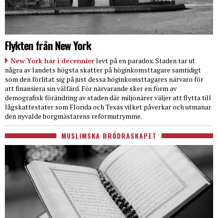
Flykten från New York
New York har i decennier
levt på en paradox. Staden tar ut
några av landets högsta skatter på höginkomsttagare samtidigt
som den förlitat sig på just dessa höginkomsttagares närvaro för
att finansiera sin välfärd. För närvarande sker en form av
demografisk förändring av staden där miljonärer väljer att flytta till
lågskattestater som Florida och Texas vilket påverkar och utmanar
den nyvalde borgmästarens reformutrymme.
MUSLIMSKA BRÖDRASKAPET