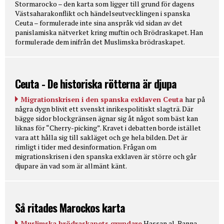
Stormarocko – den karta som ligger till grund för dagens
Västsaharakonflikt och händelseutvecklingen i spanska
Ceuta – formulerade inte sina anspråk vid sidan av det
panislamiska nätverket kring muftin och Brödraskapet. Han
formulerade dem inifrån det Muslimska brödraskapet.
Ceuta - De historiska rötterna är djupa
Migrationskrisen i den spanska exklaven Ceuta
har på
några dygn blivit ett svenskt inrikespolitiskt slagträ. Där
bägge sidor blockgränsen ägnar sig åt något som bäst kan
liknas för “Cherry-picking”. Kravet i debatten borde istället
vara att hålla sig till sakläget och ge hela bilden. Det är
rimligt i tider med desinformation. Frågan om
migrationskrisen i den spanska exklaven är större och går
djupare än vad som är allmänt känt.
Så ritades Marockos karta
Muslimska brödraskapets grundare
Hassan al-Banna