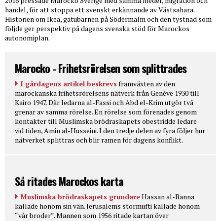
2016 pressade Marocko Sverige med samma medel, migration och
handel, för att stoppa ett svenskt erkännande av Västsahara.
Historien om Ikea, gatubarnen på Södermalm och den tystnad som
följde ger perspektiv på dagens svenska stöd för Marockos
autonomiplan.
Marocko - Frihetsrörelsen som splittrades
I gårdagens artikel beskrevs
framväxten av den
marockanska frihetsrörelsens nätverk från Genève 1930 till
Kairo 1947. Där ledarna al-Fassi och Abd el-Krim utgör två
grenar av samma rörelse. En rörelse som förenades genom
kontakter till Muslimska brödraskapets obestridde ledare
vid tiden, Amin al-Husseini. I den tredje delen av fyra följer hur
nätverket splittras och blir ramen för dagens konflikt.
Så ritades Marockos karta
Muslimska brödraskapets grundare
Hassan al-Banna
kallade honom sin vän. Jerusalems stormufti kallade honom
“vår broder”. Mannen som 1956 ritade kartan över