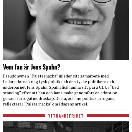
Vem fan är Jens Spahn?
Pseudonymen “Palsternacka” inleder sitt samarbete med
Ledarsidorna kring tysk politik och den tyske politikern och
underbarnet Jens Spahn. Spahn fick lämna sitt parti CDU i “bad
standing” efter att han och hans make genomfört en adoption
genom surrogatmödraskap. Detta, och om politisk arrogans,
reflekterar "Palsternacka" om i dagens artikel.
YTTRANDEFRIHET