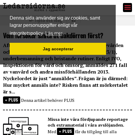
Ledarsidorna.se
Denna sida använder sig av cookies, samt
Tipsa oss idag
lagrar personuppgifter enligt vår
Vem försöker smita ut bakdörren först?
integritetspolicy
Läs mer
Aftonbladet skildrar just nu bristerna i äldrevården
Jag accepterar
och hittar tyvärr flera exempel av vanvård (23/1),
underbemanning och bristande rutiner. Enligt IVO,
Inspektionen för vård och omsorg, anmäldes 271 fall
av vanvård och andra missförhållanden 2013.
Nyckelordet är just ”anmäldes”. Frågan är ju därmed:
Hur mycket anmäls inte? Risken finns att mörkertalet
är s...
PLUS
Denna artikel behöver PLUS
Missa inte våra fördjupande reportage
och extramaterial i våra avslöjanden.
PLUS
Med
får du tillgång till alla