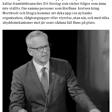
kallar framtidsbranscher. Ett förslag som väcker frågor som ännu
inte ställts. Om samma personer som återfinns
kretsen kring
Northvolt och Stegra kommer att dyka upp i en ny banks
organisation, rådgivargrupper eller styrelse, utan när, och med vilka
skyddsmekanismer mot jäv som i sådana fall finns på plats.