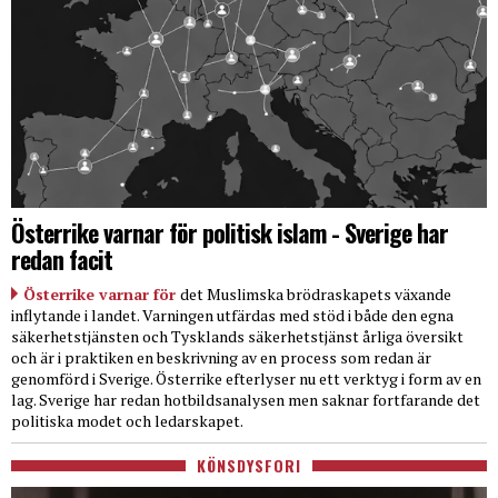
Österrike varnar för politisk islam - Sverige har
redan facit
Österrike varnar för
det Muslimska brödraskapets växande
inflytande i landet. Varningen utfärdas med stöd i både den egna
säkerhetstjänsten och Tysklands säkerhetstjänst årliga översikt
och är i praktiken en beskrivning av en process som redan är
genomförd i Sverige. Österrike efterlyser nu ett verktyg i form av en
lag. Sverige har redan hotbildsanalysen men saknar fortfarande det
politiska modet och ledarskapet.
KÖNSDYSFORI