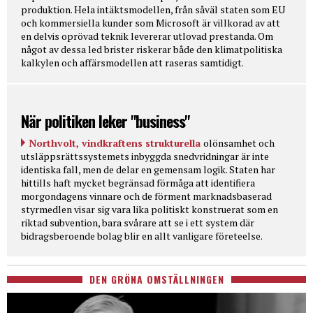
produktion. Hela intäktsmodellen, från såväl staten som EU
och kommersiella kunder som Microsoft är villkorad av att
en delvis oprövad teknik levererar utlovad prestanda. Om
något av dessa led brister riskerar både den klimatpolitiska
kalkylen och affärsmodellen att raseras samtidigt.
När politiken leker "business"
Northvolt, vindkraftens strukturella
olönsamhet och
utsläppsrättssystemets inbyggda snedvridningar är inte
identiska fall, men de delar en gemensam logik. Staten har
hittills haft mycket begränsad förmåga att identifiera
morgondagens vinnare och de förment marknadsbaserad
styrmedlen visar sig vara lika politiskt konstruerat som en
riktad subvention, bara svårare att se i ett system där
bidragsberoende bolag blir en allt vanligare företeelse.
DEN GRÖNA OMSTÄLLNINGEN