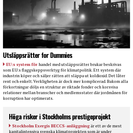
Utsläppsrätter for Dummies
EU:s system för
handel med utsläppsrätter brukar beskrivas
som EU:s flaggskeppsverktyg för klimatpolitik. Ett system där
industrin köper och säljer rätten att släppa ut koldioxid. Det låter
rent och enkelt. Verkligheten är dock mer komplicerad. Bakom alla
förkortningar döljs en struktur av riktade fonder och korsvisa
relationer mellan branscher och medlemsstater där jordmånen för
korruption har optimerats.
Höga risker i Stockholms prestigeprojekt
Stockholm Exergis BECCS-anläggning
är ett av de mest
kapitalintensiva svenska klimatprojekten som är under