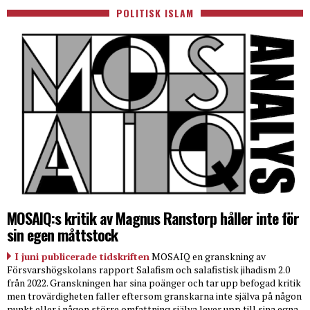
POLITISK ISLAM
MOSAIQ:s kritik av Magnus Ranstorp håller inte för
sin egen måttstock
I juni publicerade tidskriften
MOSAIQ en granskning av
Försvarshögskolans rapport Salafism och salafistisk jihadism 2.0
från 2022. Granskningen har sina poänger och tar upp befogad kritik
men trovärdigheten faller eftersom granskarna inte själva på någon
punkt eller i någon större omfattning själva lever upp till sina egna