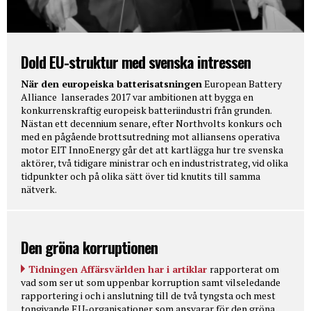
Dold EU-struktur med svenska intressen
När den europeiska batterisatsningen
European Battery
Alliance lanserades 2017 var ambitionen att bygga en
konkurrenskraftig europeisk batteriindustri från grunden.
Nästan ett decennium senare, efter Northvolts konkurs och
med en pågående brottsutredning mot alliansens operativa
motor EIT InnoEnergy går det att kartlägga hur tre svenska
aktörer, två tidigare ministrar och en industristrateg, vid olika
tidpunkter och på olika sätt över tid knutits till samma
nätverk.
Den gröna korruptionen
Tidningen Affärsvärlden har i artiklar
rapporterat om
vad som ser ut som uppenbar korruption samt vilseledande
rapportering i och i anslutning till de två tyngsta och mest
tongivande EU-organisationer som ansvarar för den gröna