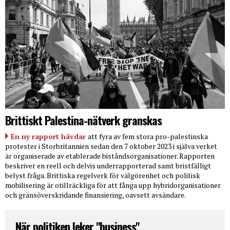
Brittiskt Palestina-nätverk granskas
En ny rapport hävdar
att fyra av fem stora pro-palestinska
protester i Storbritannien sedan den 7 oktober 2023 i själva verket
är organiserade av etablerade biståndsorganisationer. Rapporten
beskriver en reell och delvis underrapporterad samt bristfälligt
belyst fråga. Brittiska regelverk för välgörenhet och politisk
mobilisering är otillräckliga för att fånga upp hybridorganisationer
och gränsöverskridande finansiering, oavsett avsändare.
När politiken leker "business"