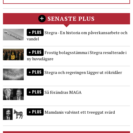
SENASTE PLUS
PLUS
Stegra - En historia om påverkansarbete och
vandel
PLUS
Frostig bolagsstämma i Stegra resulterade i
ny huvudägare
PLUS
Stegra och regeringen lägger ut rökridåer
PLUS
Så förändras MAGA
PLUS
Mamdanis valvinst ett tveeggat svärd