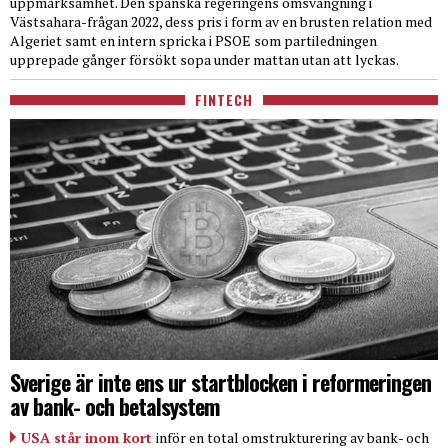
uppmärksamhet. Den spanska regeringens omsvängning i
Västsahara-frågan 2022, dess pris i form av en brusten relation med
Algeriet samt en intern spricka i PSOE som partiledningen
upprepade gånger försökt sopa under mattan utan att lyckas.
FINTECH
Sverige är inte ens ur startblocken i reformeringen
av bank- och betalsystem
USA står inom kort
inför en total omstrukturering av bank- och