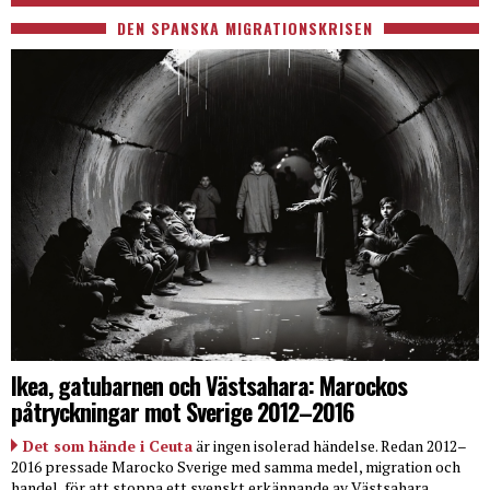
DEN SPANSKA MIGRATIONSKRISEN
Ikea, gatubarnen och Västsahara: Marockos
påtryckningar mot Sverige 2012–2016
Det som hände i Ceuta
är ingen isolerad händelse. Redan 2012–
2016 pressade Marocko Sverige med samma medel, migration och
handel, för att stoppa ett svenskt erkännande av Västsahara.