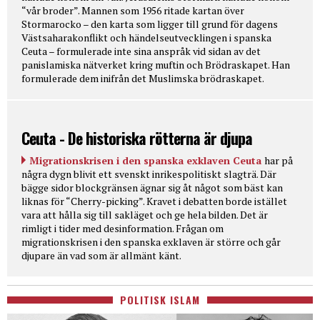
“vår broder”. Mannen som 1956 ritade kartan över
Stormarocko – den karta som ligger till grund för dagens
Västsaharakonflikt och händelseutvecklingen i spanska
Ceuta – formulerade inte sina anspråk vid sidan av det
panislamiska nätverket kring muftin och Brödraskapet. Han
formulerade dem inifrån det Muslimska brödraskapet.
Ceuta - De historiska rötterna är djupa
Migrationskrisen i den spanska exklaven Ceuta
har på
några dygn blivit ett svenskt inrikespolitiskt slagträ. Där
bägge sidor blockgränsen ägnar sig åt något som bäst kan
liknas för “Cherry-picking”. Kravet i debatten borde istället
vara att hålla sig till sakläget och ge hela bilden. Det är
rimligt i tider med desinformation. Frågan om
migrationskrisen i den spanska exklaven är större och går
djupare än vad som är allmänt känt.
POLITISK ISLAM