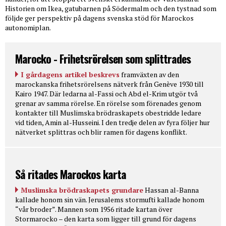
Historien om Ikea, gatubarnen på Södermalm och den tystnad som
följde ger perspektiv på dagens svenska stöd för Marockos
autonomiplan.
Marocko - Frihetsrörelsen som splittrades
I gårdagens artikel beskrevs
framväxten av den
marockanska frihetsrörelsens nätverk från Genève 1930 till
Kairo 1947. Där ledarna al-Fassi och Abd el-Krim utgör två
grenar av samma rörelse. En rörelse som förenades genom
kontakter till Muslimska brödraskapets obestridde ledare
vid tiden, Amin al-Husseini. I den tredje delen av fyra följer hur
nätverket splittras och blir ramen för dagens konflikt.
Så ritades Marockos karta
Muslimska brödraskapets grundare
Hassan al-Banna
kallade honom sin vän. Jerusalems stormufti kallade honom
“vår broder”. Mannen som 1956 ritade kartan över
Stormarocko – den karta som ligger till grund för dagens