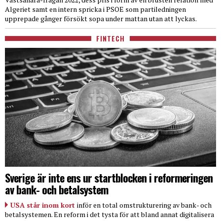
Algeriet samt en intern spricka i PSOE som partiledningen
upprepade gånger försökt sopa under mattan utan att lyckas.
FINTECH
Sverige är inte ens ur startblocken i reformeringen
av bank- och betalsystem
USA står inom kort
inför en total omstrukturering av bank- och
betalsystemen. En reform i det tysta för att bland annat digitalisera