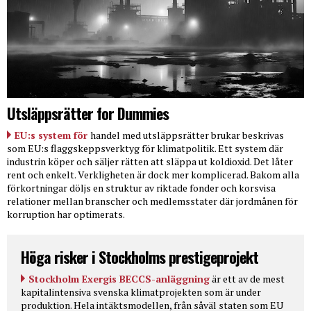
Utsläppsrätter for Dummies
EU:s system för
handel med utsläppsrätter brukar beskrivas
som EU:s flaggskeppsverktyg för klimatpolitik. Ett system där
industrin köper och säljer rätten att släppa ut koldioxid. Det låter
rent och enkelt. Verkligheten är dock mer komplicerad. Bakom alla
förkortningar döljs en struktur av riktade fonder och korsvisa
relationer mellan branscher och medlemsstater där jordmånen för
korruption har optimerats.
Höga risker i Stockholms prestigeprojekt
Stockholm Exergis BECCS-anläggning
är ett av de mest
kapitalintensiva svenska klimatprojekten som är under
produktion. Hela intäktsmodellen, från såväl staten som EU