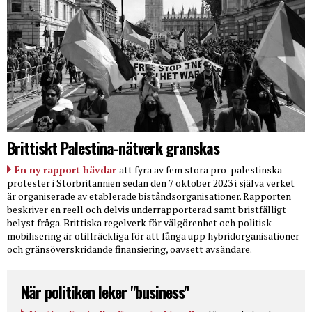
Brittiskt Palestina-nätverk granskas
En ny rapport hävdar
att fyra av fem stora pro-palestinska
protester i Storbritannien sedan den 7 oktober 2023 i själva verket
är organiserade av etablerade biståndsorganisationer. Rapporten
beskriver en reell och delvis underrapporterad samt bristfälligt
belyst fråga. Brittiska regelverk för välgörenhet och politisk
mobilisering är otillräckliga för att fånga upp hybridorganisationer
och gränsöverskridande finansiering, oavsett avsändare.
När politiken leker "business"