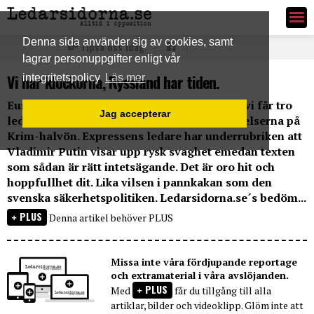
Ledarsidorna.se
Denna sida använder sig av cookies, samt
Tipsa oss idag
lagrar personuppgifter enligt vår
Vi har klockorna, Ryssland har tiden.
integritetspolicy
Läs mer
Europa håller uppenbarligen andan nu, om vi får tro
Jag accepterar
ledarkolumnerna i dagspressen, inför händelserna på
Krim-halvön. Expressens ledare har underrubriken att
Vladimir Putin visar upp rysk svaghet emedan texten
som sådan är rätt intetsägande. Det är oro hit och
hoppfullhet dit. Lika vilsen i pannkakan som den
svenska säkerhetspolitiken. Ledarsidorna.se´s bedöm...
PLUS
Denna artikel behöver PLUS
Missa inte våra fördjupande reportage
och extramaterial i våra avslöjanden.
PLUS
Med
får du tillgång till alla
artiklar, bilder och videoklipp. Glöm inte att