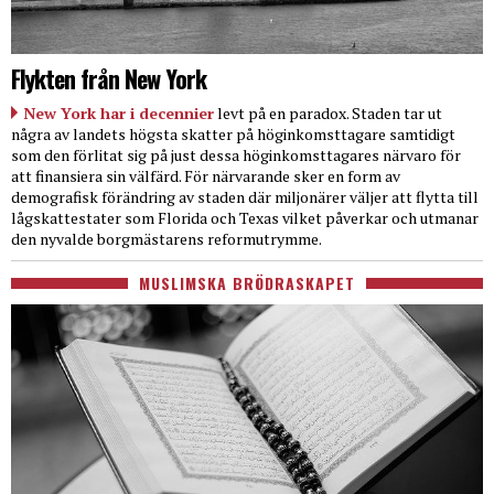
Flykten från New York
New York har i decennier
levt på en paradox. Staden tar ut
några av landets högsta skatter på höginkomsttagare samtidigt
som den förlitat sig på just dessa höginkomsttagares närvaro för
att finansiera sin välfärd. För närvarande sker en form av
demografisk förändring av staden där miljonärer väljer att flytta till
lågskattestater som Florida och Texas vilket påverkar och utmanar
den nyvalde borgmästarens reformutrymme.
MUSLIMSKA BRÖDRASKAPET