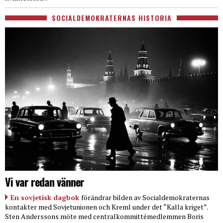
SOCIALDEMOKRATERNAS HISTORIA
Vi var redan vänner
En sovjetisk dagbok
förändrar bilden av Socialdemokraternas
kontakter med Sovjetunionen och Kreml under det “Kalla kriget”.
Sten Anderssons möte med centralkommittémedlemmen Boris