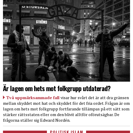
Är lagen om hets mot folkgrupp utdaterad?
Två uppmärksammade fall
visar hur svårt det är att dra gränsen
mellan skyddet mot hat och skyddet för det fria ordet. Frågan är om
lagen om hets mot folkgrupp fortfarande tillämpas på ett sätt som
stärker rättsstaten eller om den blivit alltför oförutsägbar. De
frågorna ställer sig Edward Nordén.
POLITISK ISLAM