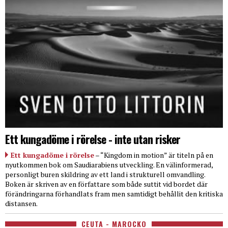
Ett kungadöme i rörelse - inte utan risker
Ett kungadöme i rörelse
– “Kingdom in motion” är titeln på en
nyutkommen bok om Saudiarabiens utveckling. En välinformerad,
personligt buren skildring av ett land i strukturell omvandling.
Boken är skriven av en författare som både suttit vid bordet där
förändringarna förhandlats fram men samtidigt behållit den kritiska
distansen.
CEUTA - MAROCKO