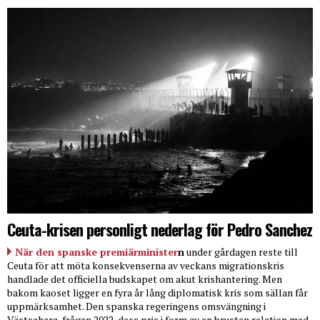
Ceuta-krisen personligt nederlag för Pedro Sanchez
När den spanske premiärminister
n
under gårdagen reste till
Ceuta för att möta konsekvenserna av veckans migrationskris
handlade det officiella budskapet om akut krishantering. Men
bakom kaoset ligger en fyra år lång diplomatisk kris som sällan får
uppmärksamhet. Den spanska regeringens omsvängning i
Västsahara-frågan 2022, dess pris i form av en brusten relation med