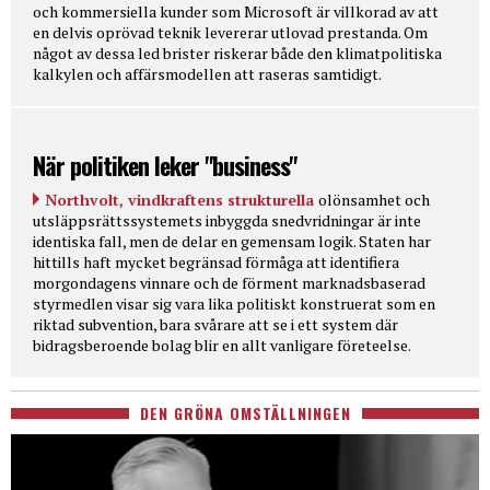
och kommersiella kunder som Microsoft är villkorad av att
en delvis oprövad teknik levererar utlovad prestanda. Om
något av dessa led brister riskerar både den klimatpolitiska
kalkylen och affärsmodellen att raseras samtidigt.
När politiken leker "business"
Northvolt, vindkraftens strukturella
olönsamhet och
utsläppsrättssystemets inbyggda snedvridningar är inte
identiska fall, men de delar en gemensam logik. Staten har
hittills haft mycket begränsad förmåga att identifiera
morgondagens vinnare och de förment marknadsbaserad
styrmedlen visar sig vara lika politiskt konstruerat som en
riktad subvention, bara svårare att se i ett system där
bidragsberoende bolag blir en allt vanligare företeelse.
DEN GRÖNA OMSTÄLLNINGEN