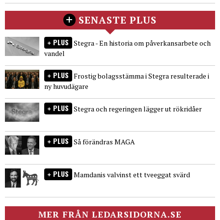
SENASTE PLUS
PLUS
Stegra - En historia om påverkansarbete och
vandel
PLUS
Frostig bolagsstämma i Stegra resulterade i
ny huvudägare
PLUS
Stegra och regeringen lägger ut rökridåer
PLUS
Så förändras MAGA
PLUS
Mamdanis valvinst ett tveeggat svärd
MER FRÅN LEDARSIDORNA.SE