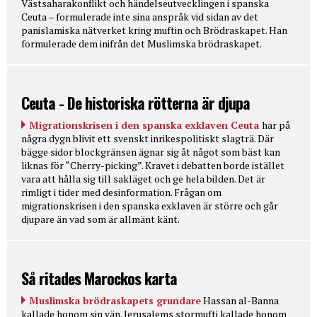
Västsaharakonflikt och händelseutvecklingen i spanska
Ceuta – formulerade inte sina anspråk vid sidan av det
panislamiska nätverket kring muftin och Brödraskapet. Han
formulerade dem inifrån det Muslimska brödraskapet.
Ceuta - De historiska rötterna är djupa
Migrationskrisen i den spanska exklaven Ceuta
har på
några dygn blivit ett svenskt inrikespolitiskt slagträ. Där
bägge sidor blockgränsen ägnar sig åt något som bäst kan
liknas för “Cherry-picking”. Kravet i debatten borde istället
vara att hålla sig till sakläget och ge hela bilden. Det är
rimligt i tider med desinformation. Frågan om
migrationskrisen i den spanska exklaven är större och går
djupare än vad som är allmänt känt.
Så ritades Marockos karta
Muslimska brödraskapets grundare
Hassan al-Banna
kallade honom sin vän. Jerusalems stormufti kallade honom