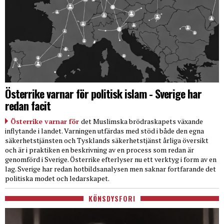
Österrike varnar för politisk islam - Sverige har
redan facit
Österrike varnar för
det Muslimska brödraskapets växande
inflytande i landet. Varningen utfärdas med stöd i både den egna
säkerhetstjänsten och Tysklands säkerhetstjänst årliga översikt
och är i praktiken en beskrivning av en process som redan är
genomförd i Sverige. Österrike efterlyser nu ett verktyg i form av en
lag. Sverige har redan hotbildsanalysen men saknar fortfarande det
politiska modet och ledarskapet.
KÖNSDYSFORI