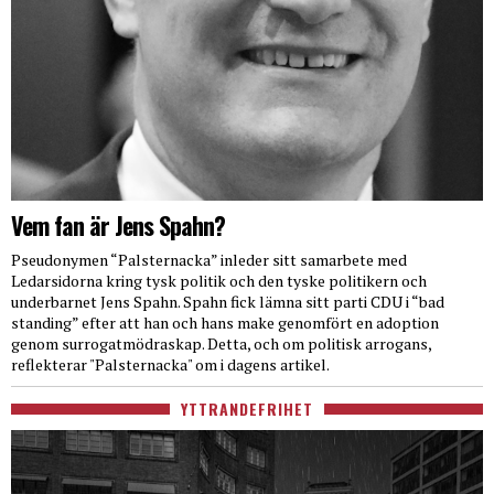
Vem fan är Jens Spahn?
Pseudonymen “Palsternacka” inleder sitt samarbete med
Ledarsidorna kring tysk politik och den tyske politikern och
underbarnet Jens Spahn. Spahn fick lämna sitt parti CDU i “bad
standing” efter att han och hans make genomfört en adoption
genom surrogatmödraskap. Detta, och om politisk arrogans,
reflekterar "Palsternacka" om i dagens artikel.
YTTRANDEFRIHET