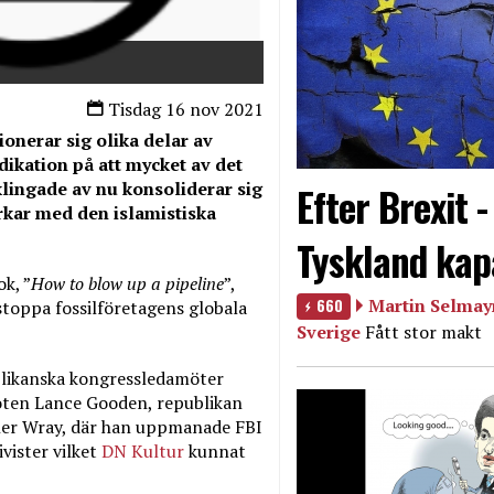
Tisdag 16 nov 2021
onerar sig olika delar av
dikation på att mycket av det
klingade av nu konsoliderar sig
Efter Brexit 
rkar med den islamistiska
Tyskland kap
k, ”
How to blow up a pipeline
”,
660
Martin Selmayr
 stoppa fossilföretagens globala
Sverige
Fått stor makt
likanska kongressledamöter
oten Lance Gooden, republikan
opher Wray, där han uppmanade FBI
ister vilket
DN Kultur
kunnat