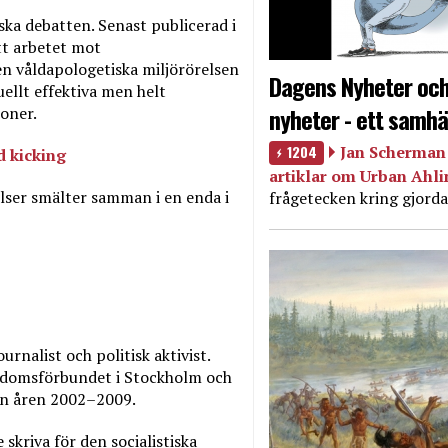
ska debatten. Senast publicerad i
tt arbetet mot
en våldapologetiska miljörörelsen
Dagens Nyheter och
uellt effektiva men helt
nyheter - ett samhä
oner.
1204
Jan Scherman 
d kicking
artiklar om Urban Ahl
elser smälter samman i en enda i
frågetecken kring gjorda
rnalist och politisk aktivist.
gdomsförbundet i Stockholm och
en åren 2002–2009.
skriva för den socialistiska