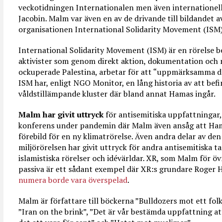
veckotidningen Internationalen men även internationell
Jacobin. Malm var även en av de drivande till bildandet 
organisationen International Solidarity Movement (ISM)
International Solidarity Movement (ISM) är en rörelse b
aktivister som genom direkt aktion, dokumentation och n
ockuperade Palestina, arbetar för att “uppmärksamma de
ISM har, enligt NGO Monitor, en lång historia av att befin
våldstillämpande kluster där bland annat Hamas ingår.
Malm har givit uttryck
för antisemitiska uppfattningar,
konferens under pandemin där Malm även ansåg att Ha
förebild för en ny klimatrörelse. Även andra delar av den 
miljörörelsen har givit uttryck för andra antisemitiska ta
islamistiska rörelser och idévärldar. XR, som Malm för övr
passiva är ett sådant exempel där XR:s grundare Roger
numera borde vara överspelad
.
Malm är författare till böckerna ”Bulldozers mot ett folk”
”Iran on the brink”, ”Det är vår bestämda uppfattning 