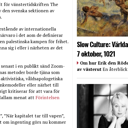
t för vänstertidskriften The
av den svenska sektionen av
.
estående av internationella
ärvaro i det aom de definierar
n palestinska kampen för frihet.
Slow Culture: Världa
na sig i eller i närheten av det
7 oktober, 1021
Om hur Erik den Röde
 senast i en publikt sänd Zoom-
av västerut
En återblick
mas metoder borde tjäna som
aktivistiska, våldsapologetiska
nkemodeller eller närhet till
igt kritiserar för att vara för
 Hallam menat att
Förintelsen
, ”När kapitalet tar till vapen”,
att om ingenting görs nu kommer