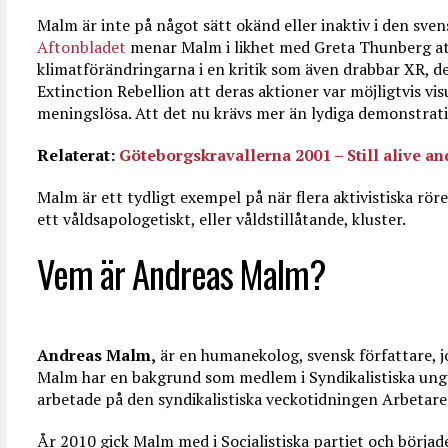
Malm är inte på något sätt okänd eller inaktiv i den sven
Aftonbladet
menar Malm i likhet med Greta Thunberg a
klimatförändringarna i en kritik som även drabbar XR, d
Extinction Rebellion att deras aktioner var möjligtvis vis
meningslösa. Att det nu krävs mer än lydiga demonstrati
Relaterat:
Göteborgskravallerna 2001 – Still alive an
Malm är ett tydligt exempel på när flera aktivistiska rör
ett våldsapologetiskt, eller våldstillåtande, kluster.
Vem är Andreas Malm?
Andreas Malm,
är en humanekolog, svensk författare, jou
Malm har en bakgrund som medlem i Syndikalistiska un
arbetade på den syndikalistiska veckotidningen Arbetar
År 2010 gick Malm med i Socialistiska partiet och började 