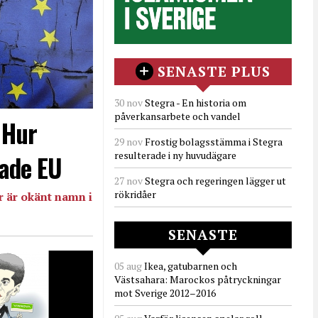
SENASTE PLUS
30 nov
Stegra - En historia om
påverkansarbete och vandel
- Hur
29 nov
Frostig bolagsstämma i Stegra
resulterade i ny huvudägare
ade EU
27 nov
Stegra och regeringen lägger ut
rökridåer
 är okänt namn i
SENASTE
05 aug
Ikea, gatubarnen och
Västsahara: Marockos påtryckningar
mot Sverige 2012–2016