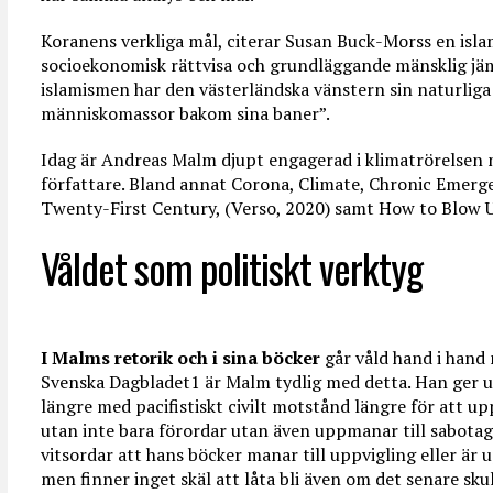
Koranens verkliga mål, citerar Susan Buck-Morss en isla
socioekonomisk rättvisa och grundläggande mänsklig jäm
islamismen har den västerländska vänstern sin naturliga 
människomassor bakom sina baner”.
Idag är Andreas Malm djupt engagerad i klimatrörelsen m
författare. Bland annat Corona, Climate, Chronic Emer
Twenty-First Century, (Verso, 2020) samt How to Blow Up
Våldet som politiskt verktyg
I Malms retorik och i sina böcker
går våld hand i hand m
Svenska Dagbladet1 är Malm tydlig med detta. Han ger ut
längre med pacifistiskt civilt motstånd längre för att up
utan inte bara förordar utan även uppmanar till sabota
vitsordar att hans böcker manar till uppvigling eller är 
men finner inget skäl att låta bli även om det senare skul