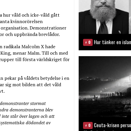
a hur våld och icke-våld gått
tanta kvinnorörelsen
sk organisation. Demonstrationer
or och uppbrända brevlådor.
Hur tänker en isla
0
n radikala Malcolm X hade
r King, menar Malm. Till och med
rupper till första världskriget för
 pekar på våldets betydelse i en
r sig mot bilden att det våld
vt.
tt demonstranter stormat
e andra demonstranterna blev
 inte står över lagen och att
 systematiska dödandet av
Ceuta-krisen perso
0