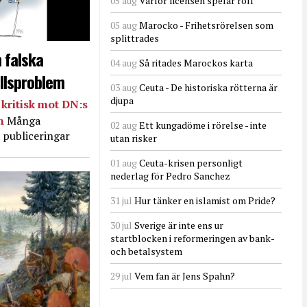
05 aug
Varför licensen spelar roll
05 aug
Marocko - Frihetsrörelsen som
splittrades
 falska
04 aug
Så ritades Marockos karta
llsproblem
03 aug
Ceuta - De historiska rötterna är
djupa
kritisk mot DN:s
in
Många
02 aug
Ett kungadöme i rörelse - inte
 publiceringar
utan risker
01 aug
Ceuta-krisen personligt
nederlag för Pedro Sanchez
31 jul
Hur tänker en islamist om Pride?
30 jul
Sverige är inte ens ur
startblocken i reformeringen av bank-
och betalsystem
29 jul
Vem fan är Jens Spahn?