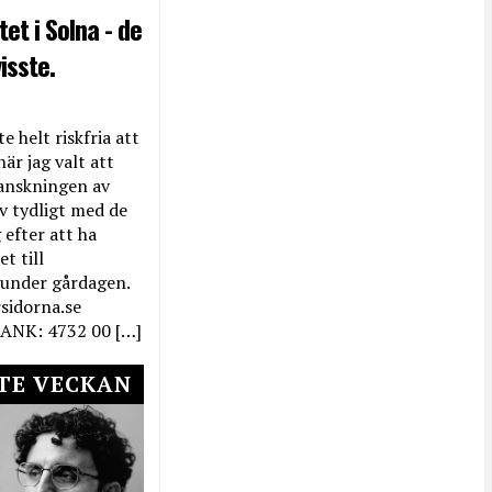
et i Solna - de
isste.
e helt riskfria att
när jag valt att
anskningen av
ev tydligt med de
efter att ha
t till
 under gårdagen.
rsidorna.se
ANK: 4732 00 […]
TE VECKAN