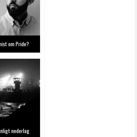
mist om Pride?
nligt nederlag