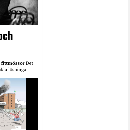
och
 fittmössor
Det
nkla lösningar