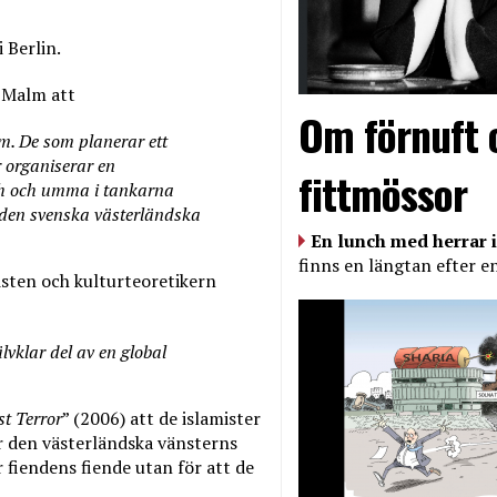
 Berlin.
r Malm att
Om förnuft 
am. De som planerar ett
r organiserar en
fittmössor
lah och umma i tankarna
 den svenska västerländska
En lunch med herrar i
finns en längtan efter e
xisten och kulturteoretikern
lvklar del av en global
t Terror
” (2006) att de islamister
är den västerländska vänsterns
är fiendens fiende utan för att de