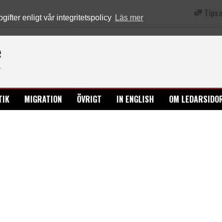
Tipsa
fter enligt vår integritetspolicy
Läs mer
Ledarsidorna.se
TIK
MIGRATION
ÖVRIGT
IN ENGLISH
OM LEDARSIDO