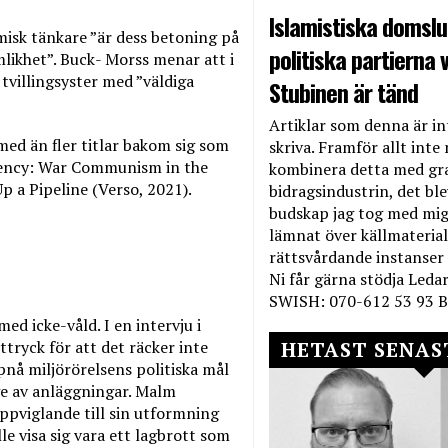
Islamistiska domslut
misk tänkare ”är dess betoning på
politiska partierna v
likhet”. Buck- Morss menar att i
tvillingsyster med ”väldiga
Stubinen är tänd
Artiklar som denna är int
ed än fler titlar bakom sig som
skriva. Framför allt inte 
gency: War Communism in the
kombinera detta med gr
 a Pipeline (Verso, 2021).
bidragsindustrin, det bl
budskap jag tog med mig 
lämnat över källmateriale
rättsvårdande instanser
Ni får gärna stödja Leda
SWISH: 070-612 53 93 B
ed icke-våld. I en intervju i
HETAST SENAS
tryck för att det räcker inte
pnå miljörörelsens politiska mål
ge av anläggningar. Malm
uppviglande till sin utformning
le visa sig vara ett lagbrott som