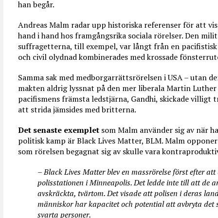
han begår.
Andreas Malm radar upp historiska referenser för att vis
hand i hand hos framgångsrika sociala rörelser. Den mili
suffragetterna, till exempel, var långt från en pacifisti
och civil olydnad kombinerades med krossade fönsterrut
Samma sak med medborgarrättsrörelsen i USA – utan de
makten aldrig lyssnat på den mer liberala Martin Luthe
pacifismens främsta ledstjärna, Gandhi, skickade villigt t
att strida jämsides med britterna.
Det senaste exemplet
som Malm använder sig av när han
politisk kamp är Black Lives Matter, BLM. Malm opponera
som rörelsen begagnat sig av skulle vara kontraprodukti
– Black Lives Matter blev en massrörelse först efter a
polisstationen i Minneapolis. Det ledde inte till att d
avskräckta, tvärtom. Det visade att polisen i deras land
människor har kapacitet och potential att avbryta det
svarta personer.