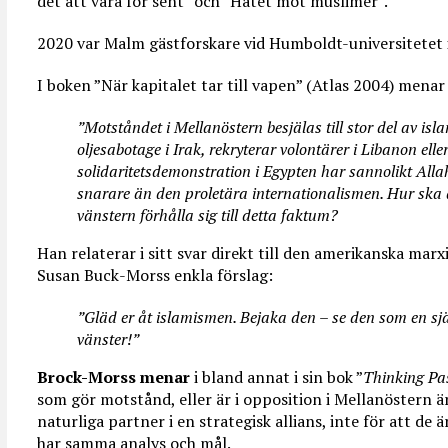
det att vara för sent” och ”Hatet mot muslimer”.
2020 var Malm gästforskare vid Humboldt-universitetet i
I boken ”När kapitalet tar till vapen” (Atlas 2004) mena
”Motståndet i Mellanöstern besjälas till stor del av isl
oljesabotage i Irak, rekryterar volontärer i Libanon elle
solidaritetsdemonstration i Egypten har sannolikt Al
snarare än den proletära internationalismen. Hur ska
vänstern förhålla sig till detta faktum?
Han relaterar i sitt svar direkt till den amerikanska mar
Susan Buck-Morss enkla förslag:
”Gläd er åt islamismen. Bejaka den – se den som en sjä
vänster!”
Brock-Morss menar
i bland annat i sin bok ”
Thinking Pas
som gör motstånd, eller är i opposition i Mellanöstern 
naturliga partner i en strategisk allians, inte för att de 
har samma analys och mål.