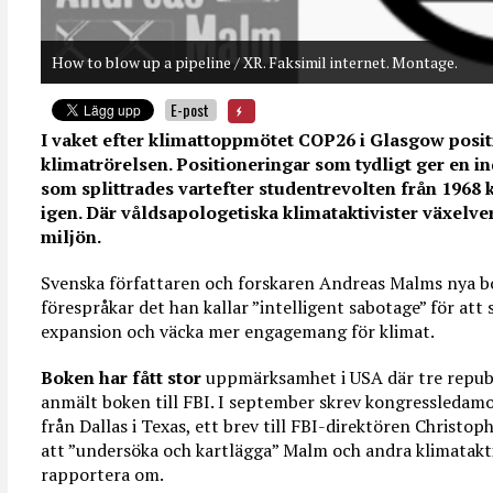
How to blow up a pipeline / XR. Faksimil internet. Montage.
E-post
I vaket efter klimattoppmötet COP26 i Glasgow positi
klimatrörelsen. Positioneringar som tydligt ger en in
som splittrades vartefter studentrevolten från 1968 
igen. Där våldsapologetiska klimataktivister växelve
miljön.
Svenska författaren och forskaren Andreas Malms nya bo
förespråkar det han kallar ”intelligent sabotage” för att
expansion och väcka mer engagemang för klimat.
Boken har fått stor
uppmärksamhet i USA där tre repub
anmält boken till FBI. I september skrev kongressledam
från Dallas i Texas, ett brev till FBI-direktören Christ
att ”undersöka och kartlägga” Malm och andra klimataktiv
rapportera om.