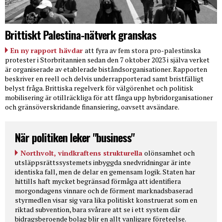
Brittiskt Palestina-nätverk granskas
En ny rapport hävdar
att fyra av fem stora pro-palestinska
protester i Storbritannien sedan den 7 oktober 2023 i själva verket
är organiserade av etablerade biståndsorganisationer. Rapporten
beskriver en reell och delvis underrapporterad samt bristfälligt
belyst fråga. Brittiska regelverk för välgörenhet och politisk
mobilisering är otillräckliga för att fånga upp hybridorganisationer
och gränsöverskridande finansiering, oavsett avsändare.
När politiken leker "business"
Northvolt, vindkraftens strukturella
olönsamhet och
utsläppsrättssystemets inbyggda snedvridningar är inte
identiska fall, men de delar en gemensam logik. Staten har
hittills haft mycket begränsad förmåga att identifiera
morgondagens vinnare och de förment marknadsbaserad
styrmedlen visar sig vara lika politiskt konstruerat som en
riktad subvention, bara svårare att se i ett system där
bidragsberoende bolag blir en allt vanligare företeelse.