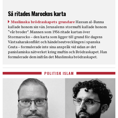
Så ritades Marockos karta
Muslimska brödraskapets grundare
Hassan al-Banna
kallade honom sin vän. Jerusalems stormufti kallade honom
“vår broder”. Mannen som 1956 ritade kartan över
Stormarocko – den karta som ligger till grund för dagens
Västsaharakonflikt och händelseutvecklingen i spanska
Ceuta – formulerade inte sina anspråk vid sidan av det
panislamiska nätverket kring muftin och Brödraskapet. Han
formulerade dem inifrån det Muslimska brödraskapet.
POLITISK ISLAM