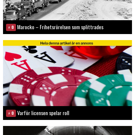
Marocko – Frihetsrörelsen som splittrades
0
Varför licensen spelar roll
0