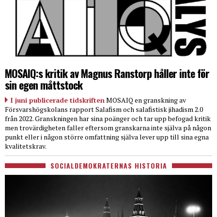
MOSAIQ:s kritik av Magnus Ranstorp håller inte för
sin egen måttstock
I juni publicerade tidskriften
MOSAIQ en granskning av
Försvarshögskolans rapport Salafism och salafistisk jihadism 2.0
från 2022. Granskningen har sina poänger och tar upp befogad kritik
men trovärdigheten faller eftersom granskarna inte själva på någon
punkt eller i någon större omfattning själva lever upp till sina egna
kvalitetskrav.
SOCIALDEMOKRATERNAS HISTORIA