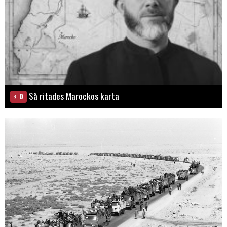
Så ritades Marockos karta
0