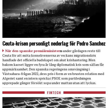
Ceuta-krisen personligt nederlag för Pedro Sanchez
När den spanske premiärminister
n
under gårdagen reste till
Ceuta för att möta konsekvenserna av veckans migrationskris
handlade det officiella budskapet om akut krishantering. Men
bakom kaoset ligger en fyra år lång diplomatisk kris som sällan får
uppmärksamhet. Den spanska regeringens omsvängning i
Västsahara-frågan 2022, dess pris i form av en brusten relation med
Algeriet samt en intern spricka i PSOE som partiledningen
upprepade gånger försökt sopa under mattan utan att lyckas.
FINTECH