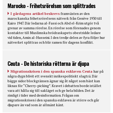
Marocko - Frihetsrörelsen som splittrades
I gårdagens artikel beskrevs
framväxten av den
marockanska frihetsrörelsens nätverk från Genève 1930 till
Kairo 1947. Där ledarna al-Fassi och Abd el-Krim utgör två
grenar av samma rörelse. En rörelse som förenades genom
kontakter till Muslimska brödraskapets obestridde ledare
vid tiden, Amin al-Husseini. I den tredje delen av fyra följer hur
nätverket splittras och blir ramen för dagens konflikt.
Ceuta - De historiska rötterna är djupa
Migrationskrisen i den spanska exklaven Ceuta
har på
några dygn blivit ett svenskt inrikespolitiskt slagträ. Där
bägge sidor blockgränsen ägnar sig åt något som bäst kan
liknas för “Cherry-picking”. Kravet i debatten borde istället
vara att hålla sig till sakläget och ge hela bilden. Det är
rimligt i tider med desinformation. Frågan om
migrationskrisen i den spanska exklaven är större och går
djupare än vad som är allmänt känt.