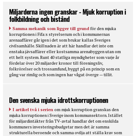
Miljarderna ingen granskar - Mjuk korruption i
folkbildning och bistånd
Samma mekanik som ligger till grund
för den mjuka
korruptionen i Fifa:s styrelserum och i kommunernas
arenaaffärer går igen i det som brukar kallas Sveriges
civilsamhälle. Skillnaden är att här handlar det inte om
enstaka jävsaffärer eller kostsamma arenabyggen utan om
ett helt system. Runt 40 statliga myndigheter som varje år
fördelar över 20 miljarder kronor till föreningsliv,
folkrörelser och trossamfund, byggt på en princip som en
gång var rimlig och som ingen har vågat överge — tillit.
Den svenska mjuka idrottskorruptionen
I artikel två i serien
om mjuk korruption granskas den
mjuka korruptionen i Sverige inom kommunsektorn. Istället
för miljardintäkter från TV-avtal handlar det om enskilda
kommuners investeringsbudgetar men det är samma
strukturella beroende och samma ovilja att ställa krav som