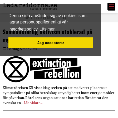
Ledarsidorna.se
Denna sida använder sig av cookies, samt
Tipsa oss idag
lagrar personuppgifter enligt vår
integritetspolicy
Läs mer
Samhällsfarlig aktivism etablerad på
myndigheter
Jag accepterar
Lördag 8 mar 2025
Klimatrörelsen XR visar idag tecken på att medvetet placera ut
sympatisörer på olika beredskapsmyndigheter inom energiområdet
för påverkan. Rörelsens organisationer har redan försämrat den
svenska en...
Läs vidare...