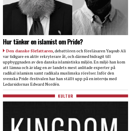
Hur tänker en islamist om Pride?
Den danske författaren
, debattören och föreläsaren Yaqoub Ali
var tidigare en aktiv rekryterare åt, och därmed bidragit till
uppbyggnaden av den danska islamistiska miljön. En miljö han kom
att lämna och är idag en av landets mest anlitade experter på
radikal islamism samt radikala muslimska rörelser. Inför den
svenska Pride-festivalen har han ställt upp på en intervju med
Ledarsidornas Edward Nordén.
KULTUR