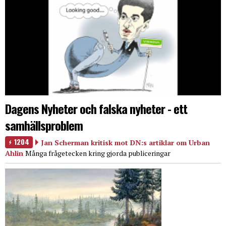
Dagens Nyheter och falska nyheter - ett
samhällsproblem
1204
Jan Scherman kritisk mot DN:s artiklar om Urban
Ahlin
Många frågetecken kring gjorda publiceringar