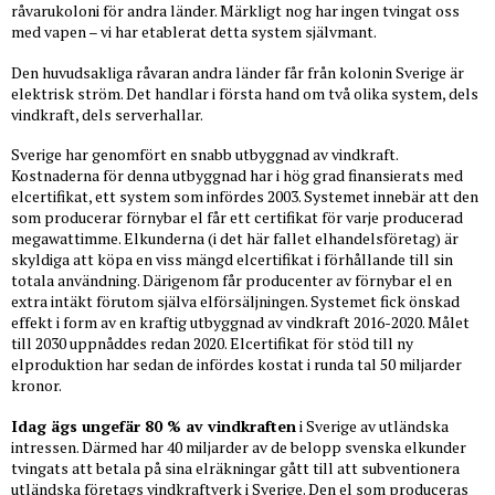
råvarukoloni för andra länder. Märkligt nog har ingen tvingat oss
med vapen – vi har etablerat detta system självmant.
Den huvudsakliga råvaran andra länder får från kolonin Sverige är
elektrisk ström. Det handlar i första hand om två olika system, dels
vindkraft, dels serverhallar.
Sverige har genomfört en snabb utbyggnad av vindkraft.
Kostnaderna för denna utbyggnad har i hög grad finansierats med
elcertifikat, ett system som infördes 2003. Systemet innebär att den
som producerar förnybar el får ett certifikat för varje producerad
megawattimme. Elkunderna (i det här fallet elhandelsföretag) är
skyldiga att köpa en viss mängd elcertifikat i förhållande till sin
totala användning. Därigenom får producenter av förnybar el en
extra intäkt förutom själva elförsäljningen. Systemet fick önskad
effekt i form av en kraftig utbyggnad av vindkraft 2016-2020. Målet
till 2030 uppnåddes redan 2020. Elcertifikat för stöd till ny
elproduktion har sedan de infördes kostat i runda tal 50 miljarder
kronor.
Idag ägs ungefär 80 % av vindkraften
i Sverige av utländska
intressen. Därmed har 40 miljarder av de belopp svenska elkunder
tvingats att betala på sina elräkningar gått till att subventionera
utländska företags vindkraftverk i Sverige. Den el som produceras