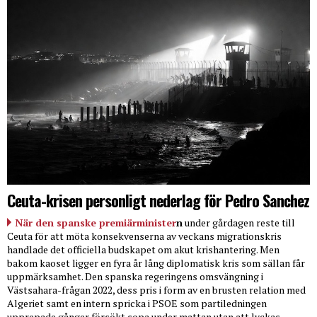
Ceuta-krisen personligt nederlag för Pedro Sanchez
När den spanske premiärminister
n
under gårdagen reste till
Ceuta för att möta konsekvenserna av veckans migrationskris
handlade det officiella budskapet om akut krishantering. Men
bakom kaoset ligger en fyra år lång diplomatisk kris som sällan får
uppmärksamhet. Den spanska regeringens omsvängning i
Västsahara-frågan 2022, dess pris i form av en brusten relation med
Algeriet samt en intern spricka i PSOE som partiledningen
upprepade gånger försökt sopa under mattan utan att lyckas.