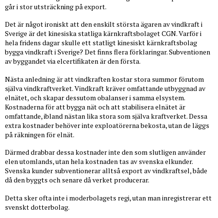
går i stor utsträckning på export.
Det är något ironiskt att den enskilt största ägaren av vindkraft i
Sverige är det kinesiska statliga kärnkraftsbolaget CGN. Varför i
hela fridens dagar skulle ett statligt kinesiskt kärnkraftsbolag
bygga vindkraft i Sverige? Det finns flera förklaringar. Subventionen
av byggandet via elcertifikaten är den första.
Nästa anledning är att vindkraften kostar stora summor förutom
själva vindkraftverket. Vindkraft kräver omfattande utbyggnad av
elnätet, och skapar dessutom obalanser i samma elsystem.
Kostnaderna för att bygga nät och att stabilisera elnätet är
omfattande, ibland nästan lika stora som själva kraftverket. Dessa
extra kostnader behöver inte exploatörerna bekosta, utan de läggs
på räkningen för elnät.
Därmed drabbar dessa kostnader inte den som slutligen använder
elen utomlands, utan hela kostnaden tas av svenska elkunder.
Svenska kunder subventionerar alltså export av vindkraftsel, både
då den byggts och senare då verket producerar.
Detta sker ofta inte i moderbolagets regi, utan man inregistrerar ett
svenskt dotterbolag.