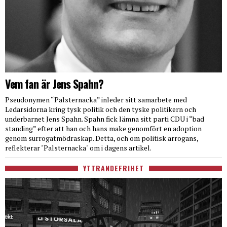
Vem fan är Jens Spahn?
Pseudonymen “Palsternacka” inleder sitt samarbete med
Ledarsidorna kring tysk politik och den tyske politikern och
underbarnet Jens Spahn. Spahn fick lämna sitt parti CDU i “bad
standing” efter att han och hans make genomfört en adoption
genom surrogatmödraskap. Detta, och om politisk arrogans,
reflekterar "Palsternacka" om i dagens artikel.
YTTRANDEFRIHET