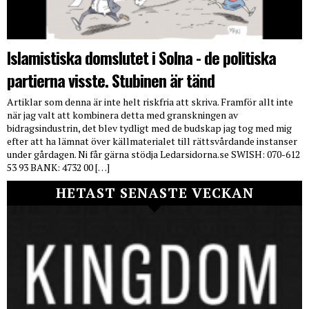
Islamistiska domslutet i Solna - de politiska
partierna visste. Stubinen är tänd
Artiklar som denna är inte helt riskfria att skriva. Framför allt inte
när jag valt att kombinera detta med granskningen av
bidragsindustrin, det blev tydligt med de budskap jag tog med mig
efter att ha lämnat över källmaterialet till rättsvårdande instanser
under gårdagen. Ni får gärna stödja Ledarsidorna.se SWISH: 070-612
53 93 BANK: 4732 00 […]
HETAST SENASTE VECKAN