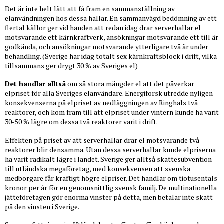
Det är inte helt lätt att få fram en sammanställning av
elanvändningen hos dessa hallar. En sammanvägd bedömning av ett
flertal källor ger vid handen att redan idag drar serverhallar el
motsvarande ett kärnkraftverk, ansökningar motsvarande ett till är
godkända, och ansökningar motsvarande ytterligare två är under
behandling. (Sverige har idag totalt sex kärnkraftsblock i drift, vilka
tillsammans ger drygt 30 % av Sveriges el)
Det handlar alltså
om så stora mängder el att det påverkar
elpriset för alla Sveriges elanvändare. Energiforsk utredde nyligen
konsekvenserna på elpriset av nedläggningen av Ringhals två
reaktorer, och kom fram till att elpriset under vintern kunde ha varit
30-50 % lägre om dessa två reaktorer varit i drift.
Effekten på priset av att serverhallar drar el motsvarande två
reaktorer blir densamma. Utan dessa serverhallar kunde elpriserna
ha varit radikalt lägre i landet. Sverige ger alltså skattesubvention
till utländska megaföretag, med konsekvensen att svenska
medborgare får kraftigt högre elpriser. Det handlar om tiotusentals
kronor per år för en genomsnittlig svensk familj. De multinationella
jätteföretagen gör enorma vinster på detta, men betalar inte skatt
på den vinsten i Sverige.