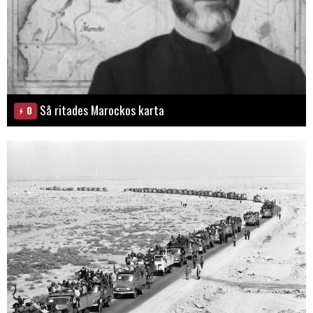
Så ritades Marockos karta
0