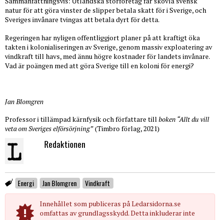
Sammanfattningsvis: Utländska storföretag får skövla svensk
natur för att göra vinster de slipper betala skatt för i Sverige, och
Sveriges invånare tvingas att betala dyrt för detta.
Regeringen har nyligen offentliggjort planer på att kraftigt öka
takten i kolonialiseringen av Sverige, genom massiv exploatering av
vindkraft till havs, med ännu högre kostnader för landets invånare.
Vad är poängen med att göra Sverige till en koloni för energi?
Jan Blomgren
Professor i tillämpad kärnfysik och författare till
boken “Allt du vill
veta om Sveriges elförsörjning”
(Timbro förlag, 2021)
Redaktionen
Energi
Jan Blomgren
Vindkraft
Innehållet som publiceras på Ledarsidorna.se
omfattas av grundlagsskydd. Detta inkluderar inte