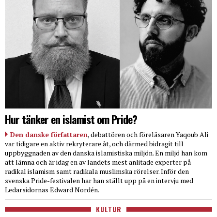
Hur tänker en islamist om Pride?
Den danske författaren
, debattören och föreläsaren Yaqoub Ali
var tidigare en aktiv rekryterare åt, och därmed bidragit till
uppbyggnaden av den danska islamistiska miljön. En miljö han kom
att lämna och är idag en av landets mest anlitade experter på
radikal islamism samt radikala muslimska rörelser. Inför den
svenska Pride-festivalen har han ställt upp på en intervju med
Ledarsidornas Edward Nordén.
KULTUR