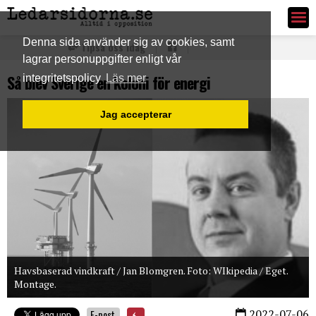
Ledarsidorna.se
Denna sida använder sig av cookies, samt
Tipsa oss idag
lagrar personuppgifter enligt vår
Så blev Sverige en koloni för energi
integritetspolicy
Läs mer
Jag accepterar
Havsbaserad vindkraft / Jan Blomgren. Foto: WIkipedia / Eget.
Montage.
2022-07-06
E-post