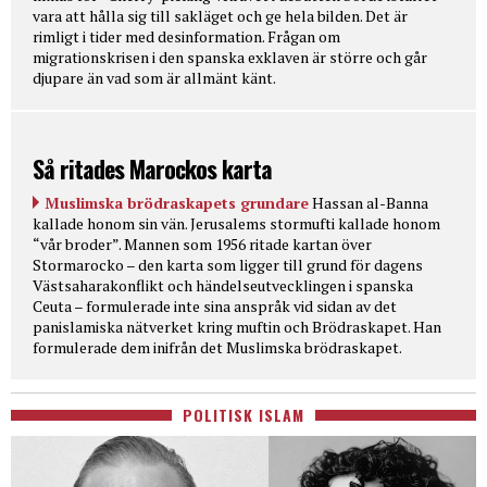
vara att hålla sig till sakläget och ge hela bilden. Det är
rimligt i tider med desinformation. Frågan om
migrationskrisen i den spanska exklaven är större och går
djupare än vad som är allmänt känt.
Så ritades Marockos karta
Muslimska brödraskapets grundare
Hassan al-Banna
kallade honom sin vän. Jerusalems stormufti kallade honom
“vår broder”. Mannen som 1956 ritade kartan över
Stormarocko – den karta som ligger till grund för dagens
Västsaharakonflikt och händelseutvecklingen i spanska
Ceuta – formulerade inte sina anspråk vid sidan av det
panislamiska nätverket kring muftin och Brödraskapet. Han
formulerade dem inifrån det Muslimska brödraskapet.
POLITISK ISLAM