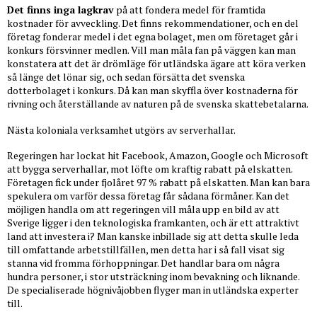
Det finns inga lagkrav
på att fondera medel för framtida
kostnader för avveckling. Det finns rekommendationer, och en del
företag fonderar medel i det egna bolaget, men om företaget går i
konkurs försvinner medlen. Vill man måla fan på väggen kan man
konstatera att det är drömläge för utländska ägare att köra verken
så länge det lönar sig, och sedan försätta det svenska
dotterbolaget i konkurs. Då kan man skyffla över kostnaderna för
rivning och återställande av naturen på de svenska skattebetalarna.
Nästa koloniala verksamhet utgörs av serverhallar.
Regeringen har lockat hit Facebook, Amazon, Google och Microsoft
att bygga serverhallar, mot löfte om kraftig rabatt på elskatten.
Företagen fick under fjolåret 97 % rabatt på elskatten. Man kan bara
spekulera om varför dessa företag får sådana förmåner. Kan det
möjligen handla om att regeringen vill måla upp en bild av att
Sverige ligger i den teknologiska framkanten, och är ett attraktivt
land att investera i? Man kanske inbillade sig att detta skulle leda
till omfattande arbetstillfällen, men detta har i så fall visat sig
stanna vid fromma förhoppningar. Det handlar bara om några
hundra personer, i stor utsträckning inom bevakning och liknande.
De specialiserade högnivåjobben flyger man in utländska experter
till.