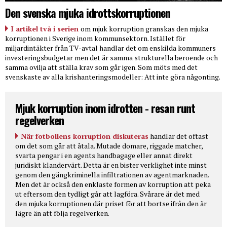
Den svenska mjuka idrottskorruptionen
I artikel två i serien
om mjuk korruption granskas den mjuka
korruptionen i Sverige inom kommunsektorn. Istället för
miljardintäkter från TV-avtal handlar det om enskilda kommuners
investeringsbudgetar men det är samma strukturella beroende och
samma ovilja att ställa krav som går igen. Som möts med det
svenskaste av alla krishanteringsmodeller: Att inte göra någonting.
Mjuk korruption inom idrotten - resan runt
regelverken
När fotbollens korruption diskuteras
handlar det oftast
om det som går att åtala. Mutade domare, riggade matcher,
svarta pengar i en agents handbagage eller annat direkt
juridiskt klandervärt. Detta är en bister verklighet inte minst
genom den gängkriminella infiltrationen av agentmarknaden.
Men det är också den enklaste formen av korruption att peka
ut eftersom den tydligt går att lagföra. Svårare är det med
den mjuka korruptionen där priset för att bortse ifrån den är
lägre än att följa regelverken.