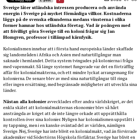
Sverige låter utländska intressen producera och använda
energin i Sverige på mycket förmånliga villkor. Kostnaderna
läggs på de svenska elkunderna medans vinsterna i olika
former hamnar hos utländska företag. Vad är poängen med
att frivilligt göra Sverige till en koloni frågar sig Jan
Blomgren, professor i tillämpad kärnfysik.
Kolonialismen innebar att i första hand europeiska länder skaffade
sig landområden i Afrika och Asien med naturtillgångar man
saknade i hemlandet. Detta system tvingades på kolonierna i fråga
med vapenmakt. Så länge systemet fungerade var det en förträfflig
affär för kolonialmakterna, och ett mindre lyckat arrangemang för
kolonierna. De senare blev av med sina naturtillgångar till ringa
eller ingen ersättning, med begränsade möjligheter att utveckla sina
länder.
Nästan alla kolonier
avvecklades efter andra världskriget, av det
enkla skälet att kolonialmakternas ekonomier blev så hårt
ansträngda av kriget att de inte längre orkade att upprätthålla
kontrollen över sina kolonier. Nyligen har kolonialismen uppstått i
ny tappning, men i en kanske oväntad del av världen, nämligen
Sverige. Nej, Sverige har inte blivit en kolonialmakt, vad än förvirrade
akademiker vid Södertörns Högskola förfäktar. Sverige har blivit en