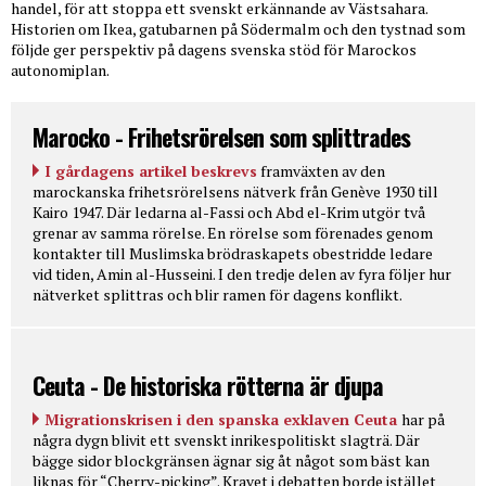
handel, för att stoppa ett svenskt erkännande av Västsahara.
Historien om Ikea, gatubarnen på Södermalm och den tystnad som
följde ger perspektiv på dagens svenska stöd för Marockos
autonomiplan.
Marocko - Frihetsrörelsen som splittrades
I gårdagens artikel beskrevs
framväxten av den
marockanska frihetsrörelsens nätverk från Genève 1930 till
Kairo 1947. Där ledarna al-Fassi och Abd el-Krim utgör två
grenar av samma rörelse. En rörelse som förenades genom
kontakter till Muslimska brödraskapets obestridde ledare
vid tiden, Amin al-Husseini. I den tredje delen av fyra följer hur
nätverket splittras och blir ramen för dagens konflikt.
Ceuta - De historiska rötterna är djupa
Migrationskrisen i den spanska exklaven Ceuta
har på
några dygn blivit ett svenskt inrikespolitiskt slagträ. Där
bägge sidor blockgränsen ägnar sig åt något som bäst kan
liknas för “Cherry-picking”. Kravet i debatten borde istället