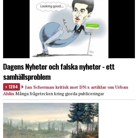
Dagens Nyheter och falska nyheter - ett
samhällsproblem
1204
Jan Scherman kritisk mot DN:s artiklar om Urban
Ahlin
Många frågetecken kring gjorda publiceringar