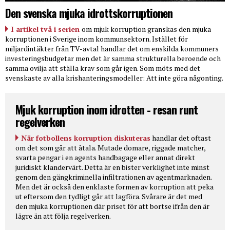
Den svenska mjuka idrottskorruptionen
I artikel två i serien
om mjuk korruption granskas den mjuka
korruptionen i Sverige inom kommunsektorn. Istället för
miljardintäkter från TV-avtal handlar det om enskilda kommuners
investeringsbudgetar men det är samma strukturella beroende och
samma ovilja att ställa krav som går igen. Som möts med det
svenskaste av alla krishanteringsmodeller: Att inte göra någonting.
Mjuk korruption inom idrotten - resan runt
regelverken
När fotbollens korruption diskuteras
handlar det oftast
om det som går att åtala. Mutade domare, riggade matcher,
svarta pengar i en agents handbagage eller annat direkt
juridiskt klandervärt. Detta är en bister verklighet inte minst
genom den gängkriminella infiltrationen av agentmarknaden.
Men det är också den enklaste formen av korruption att peka
ut eftersom den tydligt går att lagföra. Svårare är det med
den mjuka korruptionen där priset för att bortse ifrån den är
lägre än att följa regelverken.