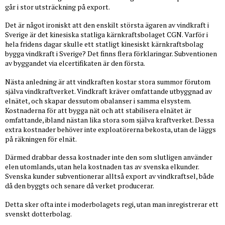
går i stor utsträckning på export.
Det är något ironiskt att den enskilt största ägaren av vindkraft i
Sverige är det kinesiska statliga kärnkraftsbolaget CGN. Varför i
hela fridens dagar skulle ett statligt kinesiskt kärnkraftsbolag
bygga vindkraft i Sverige? Det finns flera förklaringar. Subventionen
av byggandet via elcertifikaten är den första.
Nästa anledning är att vindkraften kostar stora summor förutom
själva vindkraftverket. Vindkraft kräver omfattande utbyggnad av
elnätet, och skapar dessutom obalanser i samma elsystem.
Kostnaderna för att bygga nät och att stabilisera elnätet är
omfattande, ibland nästan lika stora som själva kraftverket. Dessa
extra kostnader behöver inte exploatörerna bekosta, utan de läggs
på räkningen för elnät.
Därmed drabbar dessa kostnader inte den som slutligen använder
elen utomlands, utan hela kostnaden tas av svenska elkunder.
Svenska kunder subventionerar alltså export av vindkraftsel, både
då den byggts och senare då verket producerar.
Detta sker ofta inte i moderbolagets regi, utan man inregistrerar ett
svenskt dotterbolag.