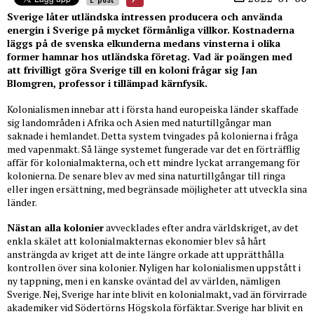
Sverige låter utländska intressen producera och använda
energin i Sverige på mycket förmånliga villkor. Kostnaderna
läggs på de svenska elkunderna medans vinsterna i olika
former hamnar hos utländska företag. Vad är poängen med
att frivilligt göra Sverige till en koloni frågar sig Jan
Blomgren, professor i tillämpad kärnfysik.
Kolonialismen innebar att i första hand europeiska länder skaffade
sig landområden i Afrika och Asien med naturtillgångar man
saknade i hemlandet. Detta system tvingades på kolonierna i fråga
med vapenmakt. Så länge systemet fungerade var det en förträfflig
affär för kolonialmakterna, och ett mindre lyckat arrangemang för
kolonierna. De senare blev av med sina naturtillgångar till ringa
eller ingen ersättning, med begränsade möjligheter att utveckla sina
länder.
Nästan alla kolonier
avvecklades efter andra världskriget, av det
enkla skälet att kolonialmakternas ekonomier blev så hårt
ansträngda av kriget att de inte längre orkade att upprätthålla
kontrollen över sina kolonier. Nyligen har kolonialismen uppstått i
ny tappning, men i en kanske oväntad del av världen, nämligen
Sverige. Nej, Sverige har inte blivit en kolonialmakt, vad än förvirrade
akademiker vid Södertörns Högskola förfäktar. Sverige har blivit en