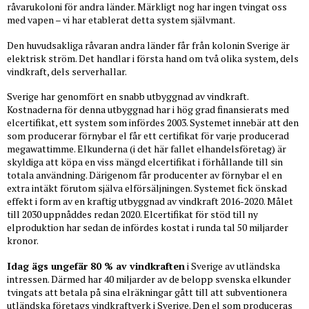
råvarukoloni för andra länder. Märkligt nog har ingen tvingat oss
med vapen – vi har etablerat detta system självmant.
Den huvudsakliga råvaran andra länder får från kolonin Sverige är
elektrisk ström. Det handlar i första hand om två olika system, dels
vindkraft, dels serverhallar.
Sverige har genomfört en snabb utbyggnad av vindkraft.
Kostnaderna för denna utbyggnad har i hög grad finansierats med
elcertifikat, ett system som infördes 2003. Systemet innebär att den
som producerar förnybar el får ett certifikat för varje producerad
megawattimme. Elkunderna (i det här fallet elhandelsföretag) är
skyldiga att köpa en viss mängd elcertifikat i förhållande till sin
totala användning. Därigenom får producenter av förnybar el en
extra intäkt förutom själva elförsäljningen. Systemet fick önskad
effekt i form av en kraftig utbyggnad av vindkraft 2016-2020. Målet
till 2030 uppnåddes redan 2020. Elcertifikat för stöd till ny
elproduktion har sedan de infördes kostat i runda tal 50 miljarder
kronor.
Idag ägs ungefär 80 % av vindkraften
i Sverige av utländska
intressen. Därmed har 40 miljarder av de belopp svenska elkunder
tvingats att betala på sina elräkningar gått till att subventionera
utländska företags vindkraftverk i Sverige. Den el som produceras