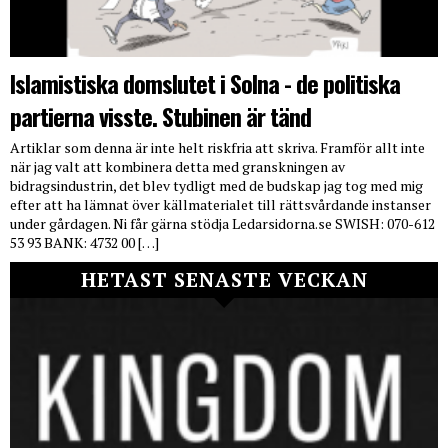
Islamistiska domslutet i Solna - de politiska
partierna visste. Stubinen är tänd
Artiklar som denna är inte helt riskfria att skriva. Framför allt inte
när jag valt att kombinera detta med granskningen av
bidragsindustrin, det blev tydligt med de budskap jag tog med mig
efter att ha lämnat över källmaterialet till rättsvårdande instanser
under gårdagen. Ni får gärna stödja Ledarsidorna.se SWISH: 070-612
53 93 BANK: 4732 00 […]
HETAST SENASTE VECKAN