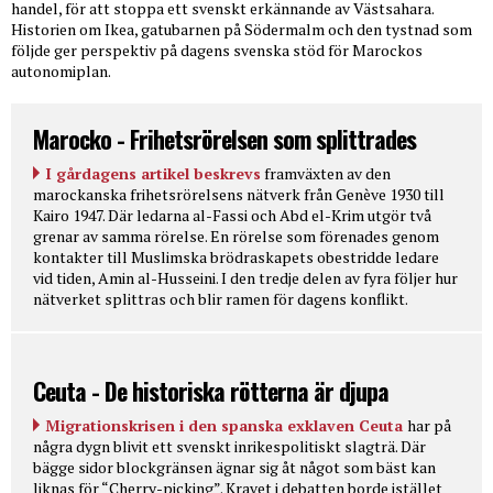
handel, för att stoppa ett svenskt erkännande av Västsahara.
Historien om Ikea, gatubarnen på Södermalm och den tystnad som
följde ger perspektiv på dagens svenska stöd för Marockos
autonomiplan.
Marocko - Frihetsrörelsen som splittrades
I gårdagens artikel beskrevs
framväxten av den
marockanska frihetsrörelsens nätverk från Genève 1930 till
Kairo 1947. Där ledarna al-Fassi och Abd el-Krim utgör två
grenar av samma rörelse. En rörelse som förenades genom
kontakter till Muslimska brödraskapets obestridde ledare
vid tiden, Amin al-Husseini. I den tredje delen av fyra följer hur
nätverket splittras och blir ramen för dagens konflikt.
Ceuta - De historiska rötterna är djupa
Migrationskrisen i den spanska exklaven Ceuta
har på
några dygn blivit ett svenskt inrikespolitiskt slagträ. Där
bägge sidor blockgränsen ägnar sig åt något som bäst kan
liknas för “Cherry-picking”. Kravet i debatten borde istället