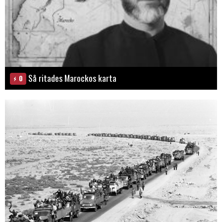
Så ritades Marockos karta
0