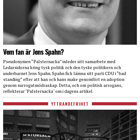
Vem fan är Jens Spahn?
Pseudonymen “Palsternacka” inleder sitt samarbete med
Ledarsidorna kring tysk politik och den tyske politikern och
underbarnet Jens Spahn. Spahn fick lämna sitt parti CDU i “bad
standing” efter att han och hans make genomfört en adoption
genom surrogatmödraskap. Detta, och om politisk arrogans,
reflekterar "Palsternacka" om i dagens artikel.
YTTRANDEFRIHET