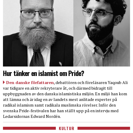
Hur tänker en islamist om Pride?
Den danske författaren
, debattören och föreläsaren Yaqoub Ali
var tidigare en aktiv rekryterare åt, och därmed bidragit till
uppbyggnaden av den danska islamistiska miljön. En miljö han kom
att lämna och är idag en av landets mest anlitade experter på
radikal islamism samt radikala muslimska rörelser. Inför den
svenska Pride-festivalen har han ställt upp på en intervju med
Ledarsidornas Edward Nordén.
KULTUR