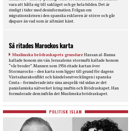
vara att hålla sig till sakläget och ge hela bilden. Det är
rimligt i tider med desinformation. Frågan om
migrationskrisen i den spanska exklaven är större och går
djupare än vad som är allmänt känt.
Så ritades Marockos karta
Muslimska brödraskapets grundare
Hassan al-Banna
kallade honom sin vän. Jerusalems stormufti kallade honom
“vår broder”. Mannen som 1956 ritade kartan över
Stormarocko – den karta som ligger till grund för dagens
Västsaharakonflikt och händelseutvecklingen i spanska
Ceuta – formulerade inte sina anspråk vid sidan av det
panislamiska nätverket kring muftin och Brödraskapet. Han
formulerade dem inifrån det Muslimska brödraskapet.
POLITISK ISLAM