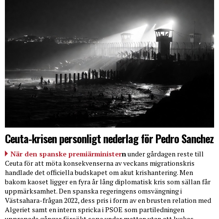
Ceuta-krisen personligt nederlag för Pedro Sanchez
När den spanske premiärminister
n
under gårdagen reste till
Ceuta för att möta konsekvenserna av veckans migrationskris
handlade det officiella budskapet om akut krishantering. Men
bakom kaoset ligger en fyra år lång diplomatisk kris som sällan får
uppmärksamhet. Den spanska regeringens omsvängning i
Västsahara-frågan 2022, dess pris i form av en brusten relation med
Algeriet samt en intern spricka i PSOE som partiledningen
upprepade gånger försökt sopa under mattan utan att lyckas.