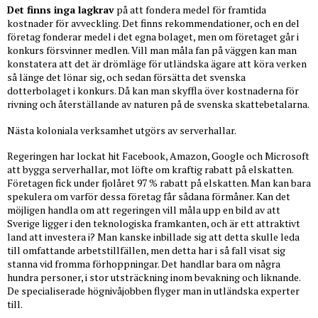
Det finns inga lagkrav
på att fondera medel för framtida
kostnader för avveckling. Det finns rekommendationer, och en del
företag fonderar medel i det egna bolaget, men om företaget går i
konkurs försvinner medlen. Vill man måla fan på väggen kan man
konstatera att det är drömläge för utländska ägare att köra verken
så länge det lönar sig, och sedan försätta det svenska
dotterbolaget i konkurs. Då kan man skyffla över kostnaderna för
rivning och återställande av naturen på de svenska skattebetalarna.
Nästa koloniala verksamhet utgörs av serverhallar.
Regeringen har lockat hit Facebook, Amazon, Google och Microsoft
att bygga serverhallar, mot löfte om kraftig rabatt på elskatten.
Företagen fick under fjolåret 97 % rabatt på elskatten. Man kan bara
spekulera om varför dessa företag får sådana förmåner. Kan det
möjligen handla om att regeringen vill måla upp en bild av att
Sverige ligger i den teknologiska framkanten, och är ett attraktivt
land att investera i? Man kanske inbillade sig att detta skulle leda
till omfattande arbetstillfällen, men detta har i så fall visat sig
stanna vid fromma förhoppningar. Det handlar bara om några
hundra personer, i stor utsträckning inom bevakning och liknande.
De specialiserade högnivåjobben flyger man in utländska experter
till.