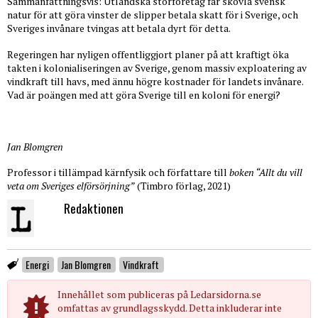
Sammanfattningsvis: Utländska storföretag får skövla svensk
natur för att göra vinster de slipper betala skatt för i Sverige, och
Sveriges invånare tvingas att betala dyrt för detta.
Regeringen har nyligen offentliggjort planer på att kraftigt öka
takten i kolonialiseringen av Sverige, genom massiv exploatering av
vindkraft till havs, med ännu högre kostnader för landets invånare.
Vad är poängen med att göra Sverige till en koloni för energi?
Jan Blomgren
Professor i tillämpad kärnfysik och författare till
boken “Allt du vill
veta om Sveriges elförsörjning”
(Timbro förlag, 2021)
Redaktionen
Energi
Jan Blomgren
Vindkraft
Innehållet som publiceras på Ledarsidorna.se
omfattas av grundlagsskydd. Detta inkluderar inte