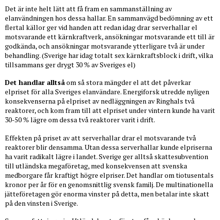
Det är inte helt lätt att få fram en sammanställning av
elanvändningen hos dessa hallar. En sammanvägd bedömning av ett
flertal källor ger vid handen att redan idag drar serverhallar el
motsvarande ett kärnkraftverk, ansökningar motsvarande ett till är
godkända, och ansökningar motsvarande ytterligare två är under
behandling. (Sverige har idag totalt sex kärnkraftsblock i drift, vilka
tillsammans ger drygt 30 % av Sveriges el)
Det handlar alltså
om så stora mängder el att det påverkar
elpriset för alla Sveriges elanvändare. Energiforsk utredde nyligen
konsekvenserna på elpriset av nedläggningen av Ringhals två
reaktorer, och kom fram till att elpriset under vintern kunde ha varit
30-50 % lägre om dessa två reaktorer varit i drift.
Effekten på priset av att serverhallar drar el motsvarande två
reaktorer blir densamma. Utan dessa serverhallar kunde elpriserna
ha varit radikalt lägre i landet. Sverige ger alltså skattesubvention
till utländska megaföretag, med konsekvensen att svenska
medborgare får kraftigt högre elpriser. Det handlar om tiotusentals
kronor per år för en genomsnittlig svensk familj. De multinationella
jätteföretagen gör enorma vinster på detta, men betalar inte skatt
på den vinsten i Sverige.