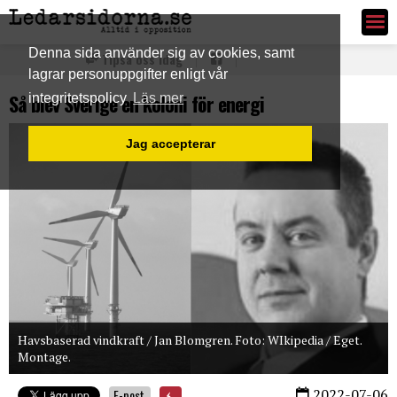
Ledarsidorna.se
Denna sida använder sig av cookies, samt
Tipsa oss idag
lagrar personuppgifter enligt vår
Så blev Sverige en koloni för energi
integritetspolicy
Läs mer
Jag accepterar
Havsbaserad vindkraft / Jan Blomgren. Foto: WIkipedia / Eget.
Montage.
2022-07-06
E-post