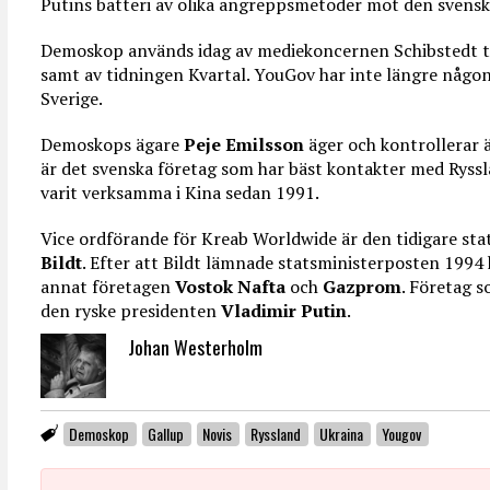
Putins batteri av olika angreppsmetoder mot den svenska
Demoskop används idag av mediekoncernen Schibstedt t
samt av tidningen Kvartal. YouGov har inte längre någon
Sverige.
Demoskops ägare
Peje Emilsson
äger och kontrollerar 
är det svenska företag som har bäst kontakter med Ryssl
varit verksamma i Kina sedan 1991.
Vice ordförande för Kreab Worldwide är den tidigare sta
Bildt
. Efter att Bildt lämnade statsministerposten 1994
annat företagen
Vostok Nafta
och
Gazprom
. Företag 
den ryske presidenten
Vladimir Putin
.
Johan Westerholm
Demoskop
Gallup
Novis
Ryssland
Ukraina
Yougov