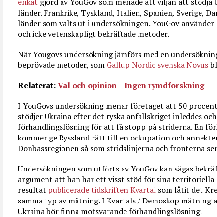
enkät
gjord av YouGov som menade att viljan att stödja U
länder. Frankrike, Tyskland, Italien, Spanien, Sverige, 
länder som valts ut i undersökningen. YouGov använder s
och icke vetenskapligt bekräftade metoder.
När Yougovs undersökning jämförs med en undersökning 
beprövade metoder, som
Gallup Nordic svenska Novus
bl
Relaterat:
Val och opinion – Ingen rymdforskning
I YouGovs undersökning menar företaget att 50 procent, 
stödjer Ukraina efter det ryska anfallskriget inleddes och a
förhandlingslösning för att få stopp på striderna. En fö
kommer ge Ryssland rätt till en ockupation och annekte
Donbassregionen så som stridslinjerna och fronterna ser
Undersökningen som utförts av YouGov kan sägas bekräft
argument att han har ett visst stöd för sina territoriella
resultat
publicerade tidskriften Kvartal
som låtit det Kr
samma typ av mätning. I Kvartals / Demoskop mätning an
Ukraina bör finna motsvarande förhandlingslösning.