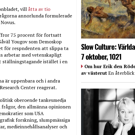
nbladet, vill
åtta av tio
frågorna annorlunda formulerade
 Novus.
fror 75 procent för fortsatt
. Såväl Yougov som Demoskop
Slow Culture: Världa
t för respndenten att slippa ta
7 oktober, 1021
vus arbetar med vetenskapligt
 ställningstagande istället i en
Om hur Erik den Röde
av västerut
En återblick
na är uppenbara och i andra
Research Center reagerat.
olitisk oberoende tankesmedja
a frågor, den allmänna opinionen
demokratier som USA
rafisk forskning, slumpmässiga
r, medieinnehållsanalyser och