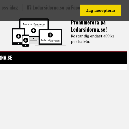
 oss idag
Ledarsidorna.se på Facebook
Jag accepterar
Prenumerera på
Ledarsidorna.se!
Kostar dig endast 499 kr
per halvår.
RNA.SE