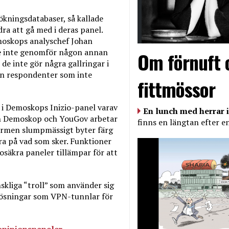
ningsdatabaser, så kallade
dra att gå med i deras panel.
emoskops analyschef Johan
 de inte genomför någon annan
Om förnuft 
 de inte gör några gallringar i
in respondenter som inte
fittmössor
s i Demoskops Inizio-panel varav
En lunch med herrar i
agen Demoskop och YouGov arbetar
finns en längtan efter e
kärmen slumpmässigt byter färg
ra på vad som sker. Funktioner
säkra paneler tillämpar för att
skliga “troll” som använder sig
 lösningar som VPN-tunnlar för