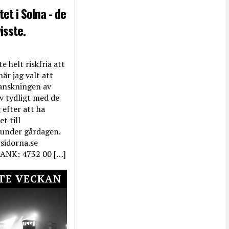
et i Solna - de
isste.
e helt riskfria att
när jag valt att
anskningen av
ev tydligt med de
efter att ha
t till
 under gårdagen.
rsidorna.se
ANK: 4732 00 […]
TE VECKAN