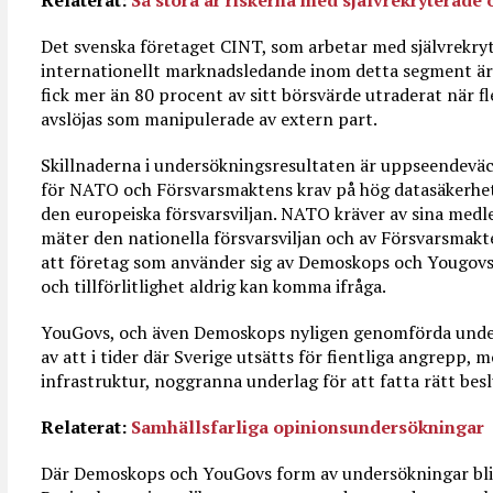
Relaterat:
Så stora är riskerna med självrekryterade
Det svenska företaget CINT, som arbetar med självrekry
internationellt marknadsledande inom detta segment är
fick mer än 80 procent av sitt börsvärde utraderat när f
avslöjas som manipulerade av extern part.
Skillnaderna i undersökningsresultaten är uppseendevä
för NATO och Försvarsmaktens krav på hög datasäkerhe
den europeiska försvarsviljan. NATO kräver av sina medl
mäter den nationella försvarsviljan och av Försvarsmak
att företag som använder sig av Demoskops och Yougovs
och tillförlitlighet aldrig kan komma ifråga.
YouGovs, och även Demoskops nyligen genomförda under
av att i tider där Sverige utsätts för fientliga angrepp, 
infrastruktur, noggranna underlag för att fatta rätt bes
Relaterat:
Samhällsfarliga opinionsundersökningar
Där Demoskops och YouGovs form av undersökningar blir e