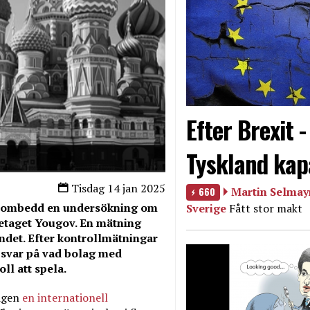
Efter Brexit 
Tyskland kap
Tisdag 14 jan 2025
660
Martin Selmayr
e oombedd en undersökning om
Sverige
Fått stor makt
retaget Yougov. En mätning
andet. Efter kontrollmätningar
n svar på vad bolag med
ll att spela.
igen
en internationell