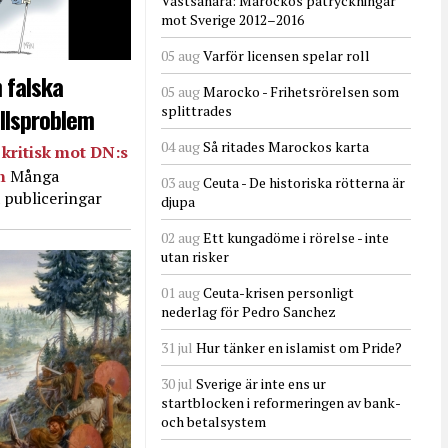
Västsahara: Marockos påtryckningar
mot Sverige 2012–2016
05 aug
Varför licensen spelar roll
 falska
05 aug
Marocko - Frihetsrörelsen som
llsproblem
splittrades
04 aug
Så ritades Marockos karta
kritisk mot DN:s
in
Många
03 aug
Ceuta - De historiska rötterna är
 publiceringar
djupa
02 aug
Ett kungadöme i rörelse - inte
utan risker
01 aug
Ceuta-krisen personligt
nederlag för Pedro Sanchez
31 jul
Hur tänker en islamist om Pride?
30 jul
Sverige är inte ens ur
startblocken i reformeringen av bank-
och betalsystem