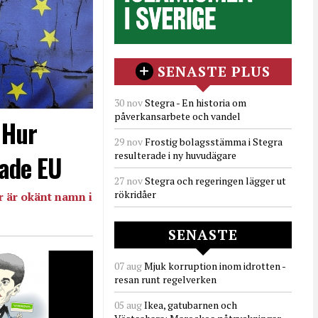
SENASTE PLUS
30 nov
Stegra - En historia om
påverkansarbete och vandel
- Hur
29 nov
Frostig bolagsstämma i Stegra
resulterade i ny huvudägare
ade EU
27 nov
Stegra och regeringen lägger ut
rökridåer
 är okänt namn i
SENASTE
07 aug
Mjuk korruption inom idrotten -
resan runt regelverken
05 aug
Ikea, gatubarnen och