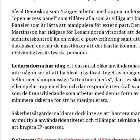
Såväl Demoskop som Yougov arbetar med öppna undersök
“open access panel” som tillåter alla som är villiga att bi
Paneler som är lätta att manipulera för extern part. D
Martinsson har tidigare för Ledarsidorna vitsordat att
identitetskontroll än en enkel e-postverifiering samt att
databasen ens när de misstänker att det kan ha kommit 
nödvändigtvis är fysiska personer.
Ledarsidorna har idag
ett dussintal olika användaralia
inte någon ser ut att ha blivit utgallrad. Inget av bol
heller med slumpmässiga ”attention checks”, där t.ex s
eller spelar upp en video och där respondenten skall sva
som de branschledande som arbetar med denna form av o
minimera riskerna för att ha manipulerats.
Säkerhetsåtgärderna klarar dock inte av att hantera män
av multipla användaridentiteter och tillämpar tekniska
att fingera IP-adresser.