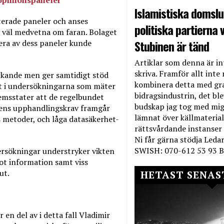
 opinionspaneler
Islamistiska domslut
terade paneler och anses
politiska partierna v
 väl medvetna om faran. Bolaget
Stubinen är tänd
lera av dess paneler kunde
Artiklar som denna är int
skriva. Framför allt inte 
ckande men ger samtidigt stöd
kombinera detta med gr
t i undersökningarna som mäter
bidragsindustrin, det bl
emsstater att de regelbundet
budskap jag tog med mig 
tens upphandlingskrav framgår
lämnat över källmateriale
 metoder, och låga datasäkerhet-
rättsvårdande instanser
Ni får gärna stödja Leda
SWISH: 070-612 53 93 B
sökningar understryker vikten
mot information samt viss
lut.
HETAST SENAS
n del av i detta fall Vladimir