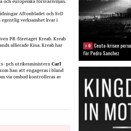
 och europeiska försvarsviljan.
idningar Aftonbladet och SvD
 egentlig verksamhet kvar i
även PR-företaget Kreab. Kreab
Ceuta-krisen perso
ands allierade Kina. Kreab har
0
för Pedro Sanchez
ts- pch utrikesministern
Carl
 kom han att engageras i bland
som via ombud kontrolleras av