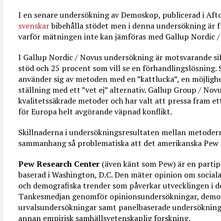
I en senare undersökning av Demoskop, publicerad i Afto
svenskar
bibehålla stödet men i denna undersökning är 
varför mätningen inte kan jämföras med Gallup Nordic /
I Gallup Nordic / Novus undersökning är motsvarande sif
stöd och 25 procent som vill se en förhandlingslösning
använder sig av metoden med en ”kattlucka”, en möjlighe
ställning med ett ”vet ej” alternativ. Gallup Group / No
kvalitetssäkrade metoder och har valt att pressa fram ett
för Europa helt avgörande väpnad konflikt.
Skillnaderna i undersökningsresultaten mellan metoder
sammanhang så problematiska att det amerikanska Pew 
Pew Research Center
(även känt som Pew) är en partip
baserad i Washington, D.C. Den mäter opinion om social
och demografiska trender som påverkar utvecklingen i 
Tankesmedjan genomför opinionsundersökningar, demog
urvalsundersökningar samt panelbaserade undersökninga
annan empirisk samhällsvetenskaplig forskning.