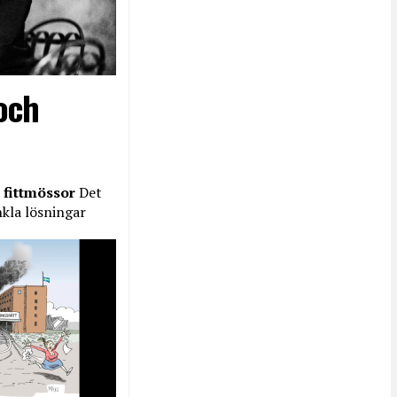
och
 fittmössor
Det
nkla lösningar