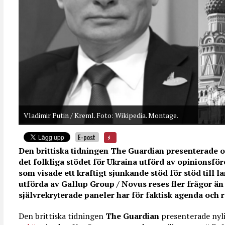
Vladimir Putin / Kreml. Foto: Wikipedia. Montage.
E-post
Den brittiska tidningen The Guardian presenterad
det folkliga stödet för Ukraina utförd av opinionsfö
som visade ett kraftigt sjunkande stöd för stöd till l
utförda av Gallup Group / Novus reses fler frågor ä
självrekryterade paneler har för faktisk agenda och ro
Den brittiska tidningen
The Guardian
presenterade nyl