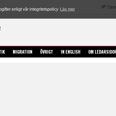
Tipsa
fter enligt vår integritetspolicy
Läs mer
Ledarsidorna.se
TIK
MIGRATION
ÖVRIGT
IN ENGLISH
OM LEDARSIDO