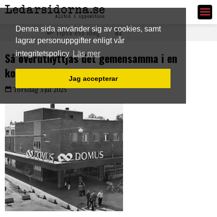
Ledarsidorna.se
Denna sida använder sig av cookies, samt
Tipsa oss idag
lagrar personuppgifter enligt vår
integritetspolicy
Läs mer
Så överutnyttjas det gemensamma i en
korrupt kultur av särintressen
Jag accepterar
Torsdag 3 jul 2025