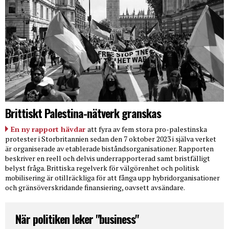
Brittiskt Palestina-nätverk granskas
En ny rapport hävdar
att fyra av fem stora pro-palestinska
protester i Storbritannien sedan den 7 oktober 2023 i själva verket
är organiserade av etablerade biståndsorganisationer. Rapporten
beskriver en reell och delvis underrapporterad samt bristfälligt
belyst fråga. Brittiska regelverk för välgörenhet och politisk
mobilisering är otillräckliga för att fånga upp hybridorganisationer
och gränsöverskridande finansiering, oavsett avsändare.
När politiken leker "business"