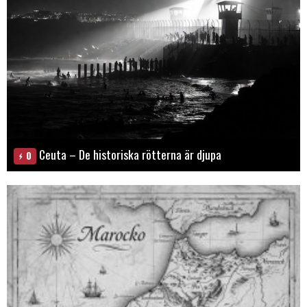
Ceuta – De historiska rötterna är djupa
0