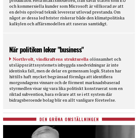
produktion. Hela intäktsmodellen, från såväl staten som EU
och kommersiella kunder som Microsoft är villkorad av att
en delvis oprövad teknik levererar utlovad prestanda. Om
något av dessa led brister riskerar både den klimatpolitiska
kalkylen och affärsmodellen att raseras samtidigt.
När politiken leker "business"
Northvolt, vindkraftens strukturella
olönsamhet och
utsläppsrättssystemets inbyggda snedvridningar är inte
identiska fall, men de delar en gemensam logik. Staten har
hittills haft mycket begränsad förmåga att identifiera
morgondagens vinnare och de förment marknadsbaserad
styrmedlen visar sig vara lika politiskt konstruerat som en
riktad subvention, bara svårare att se i ett system där
bidragsberoende bolag blir en allt vanligare företeelse.
DEN GRÖNA OMSTÄLLNINGEN