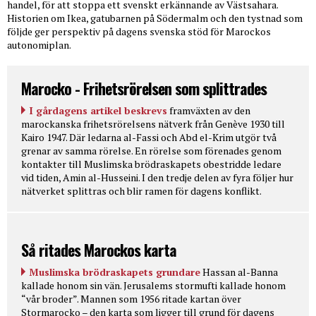
handel, för att stoppa ett svenskt erkännande av Västsahara.
Historien om Ikea, gatubarnen på Södermalm och den tystnad som
följde ger perspektiv på dagens svenska stöd för Marockos
autonomiplan.
Marocko - Frihetsrörelsen som splittrades
I gårdagens artikel beskrevs
framväxten av den
marockanska frihetsrörelsens nätverk från Genève 1930 till
Kairo 1947. Där ledarna al-Fassi och Abd el-Krim utgör två
grenar av samma rörelse. En rörelse som förenades genom
kontakter till Muslimska brödraskapets obestridde ledare
vid tiden, Amin al-Husseini. I den tredje delen av fyra följer hur
nätverket splittras och blir ramen för dagens konflikt.
Så ritades Marockos karta
Muslimska brödraskapets grundare
Hassan al-Banna
kallade honom sin vän. Jerusalems stormufti kallade honom
“vår broder”. Mannen som 1956 ritade kartan över
Stormarocko – den karta som ligger till grund för dagens