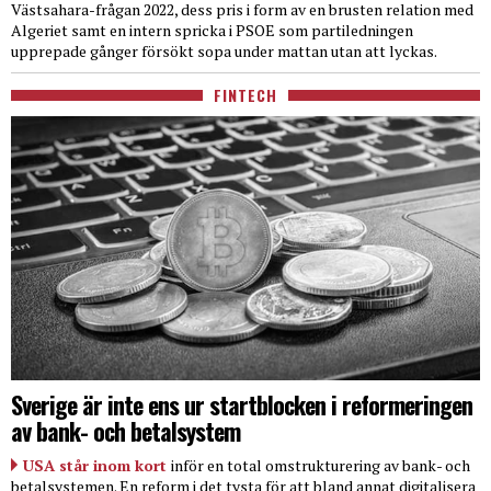
Västsahara-frågan 2022, dess pris i form av en brusten relation med
Algeriet samt en intern spricka i PSOE som partiledningen
upprepade gånger försökt sopa under mattan utan att lyckas.
FINTECH
Sverige är inte ens ur startblocken i reformeringen
av bank- och betalsystem
USA står inom kort
inför en total omstrukturering av bank- och
betalsystemen. En reform i det tysta för att bland annat digitalisera