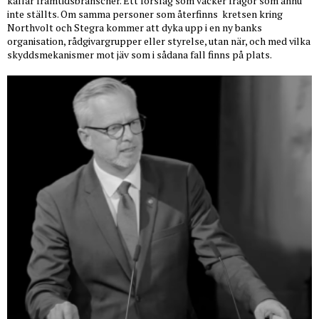
kallar framtidsbranscher. Ett förslag som väcker frågor som ännu
inte ställts. Om samma personer som återfinns
kretsen kring
Northvolt och Stegra kommer att dyka upp i en ny banks
organisation, rådgivargrupper eller styrelse, utan när, och med vilka
skyddsmekanismer mot jäv som i sådana fall finns på plats.