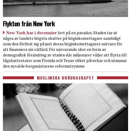
Flykten från New York
New York har i decennier
levt på en paradox. Staden tar ut
några av landets högsta skatter på höginkomsttagare samtidigt
som den förlitat sig på just dessa höginkomsttagares närvaro för
att finansiera sin välfärd. För närvarande sker en form av
demografisk förändring av staden där miljonärer väljer att flytta till
lågskattestater som Florida och Texas vilket påverkar och utmanar
den nyvalde borgmästarens reformutrymme.
MUSLIMSKA BRÖDRASKAPET