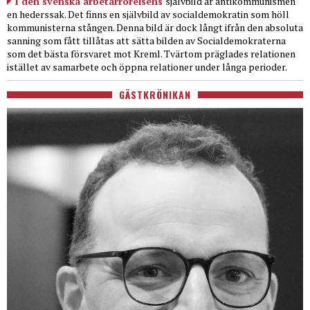
I den svenska arbetarrörelsens
självbild är antikommunismen
en hederssak. Det finns en självbild av socialdemokratin som höll
kommunisterna stången. Denna bild är dock långt ifrån den absoluta
sanning som fått tillåtas att sätta bilden av Socialdemokraterna
som det bästa försvaret mot Kreml. Tvärtom präglades relationen
istället av samarbete och öppna relationer under långa perioder.
GÄSTKRÖNIKAN