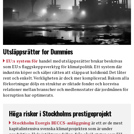
Utsläppsrätter for Dummies
EU:s system för
handel med utsläppsrätter brukar beskrivas
som EU:s flaggskeppsverktyg för klimatpolitik. Ett system där
industrin köper och säljer rätten att släppa ut koldioxid. Det låter
rent och enkelt. Verkligheten är dock mer komplicerad. Bakom alla
förkortningar döljs en struktur av riktade fonder och korsvisa
relationer mellan branscher och medlemsstater där jordmånen för
korruption har optimerats.
Höga risker i Stockholms prestigeprojekt
Stockholm Exergis BECCS-anläggning
är ett av de mest
kapitalintensiva svenska klimatprojekten som är under