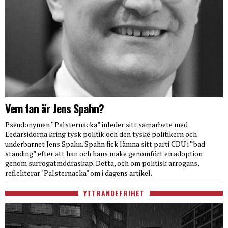
Vem fan är Jens Spahn?
Pseudonymen “Palsternacka” inleder sitt samarbete med
Ledarsidorna kring tysk politik och den tyske politikern och
underbarnet Jens Spahn. Spahn fick lämna sitt parti CDU i “bad
standing” efter att han och hans make genomfört en adoption
genom surrogatmödraskap. Detta, och om politisk arrogans,
reflekterar "Palsternacka" om i dagens artikel.
YTTRANDEFRIHET