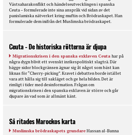
Västsaharakonflikt och händelseutvecklingen i spanska
Ceuta – formulerade inte sina anspråk vid sidan av det
panislamiska nätverket kring muftin och Brödraskapet. Han
formulerade dem inifrån det Muslimska brödraskapet.
Ceuta - De historiska rötterna är djupa
Migrationskrisen i den spanska exklaven Ceuta
har på
några dygn blivit ett svenskt inrikespolitiskt slagträ. Där
bägge sidor blockgränsen ägnar sig åt något som bäst kan
liknas för “Cherry-picking”. Kravet i debatten borde istället
vara att hålla sig till sakläget och ge hela bilden. Det är
rimligt i tider med desinformation. Frågan om
migrationskrisen i den spanska exklaven är större och går
djupare än vad som är allmänt känt.
Så ritades Marockos karta
Muslimska brödraskapets grundare
Hassan al-Banna