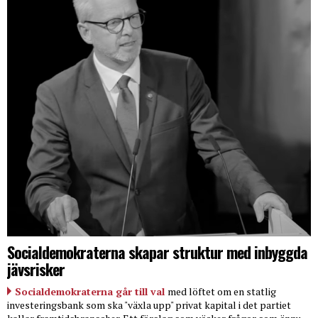
Socialdemokraterna skapar struktur med inbyggda
jävsrisker
Socialdemokraterna går till val
med löftet om en statlig
investeringsbank som ska "växla upp" privat kapital i det partiet