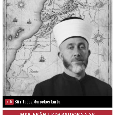
Så ritades Marockos karta
0
MER FRÅN LEDARSIDORNA.SE