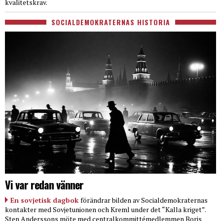
kvalitetskrav.
SOCIALDEMOKRATERNAS HISTORIA
Vi var redan vänner
En sovjetisk dagbok
förändrar bilden av Socialdemokraternas
kontakter med Sovjetunionen och Kreml under det “Kalla kriget”.
Sten Anderssons möte med centralkommittémedlemmen Boris