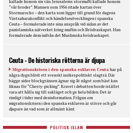
kallade honom sin vän. Jerusalems stormufti kallade honom
“vår broder”. Mannen som 1956 ritade kartan över
Stormarocko – den karta som ligger till grund för dagens
Västsaharakonflikt och händelseutvecklingen i spanska
Ceuta – formulerade inte sina anspråk vid sidan av det
panislamiska nätverket kring muftin och Brödraskapet. Han
formulerade dem inifrån det Muslimska brödraskapet.
Ceuta - De historiska rötterna är djupa
Migrationskrisen i den spanska exklaven Ceuta
har på
några dygn blivit ett svenskt inrikespolitiskt slagträ. Där
bägge sidor blockgränsen ägnar sig åt något som bäst kan
liknas för “Cherry-picking”. Kravet i debatten borde istället
vara att hålla sig till sakläget och ge hela bilden. Det är
rimligt i tider med desinformation. Frågan om
migrationskrisen i den spanska exklaven är större och går
djupare än vad som är allmänt känt.
POLITISK ISLAM