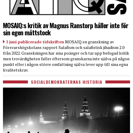
MOSAIQ:s kritik av Magnus Ranstorp håller inte för
sin egen måttstock
I juni publicerade tidskriften
MOSAIQ en granskning av
Försvarshögskolans rapport Salafism och salafistisk jihadism 2.0
från 2022. Granskningen har sina poänger och tar upp befogad kritik
men trovärdigheten faller eftersom granskarna inte själva på någon
punkt eller i någon större omfattning själva lever upp till sina egna
kvalitetskrav.
SOCIALDEMOKRATERNAS HISTORIA