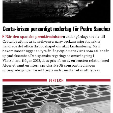
Ceuta-krisen personligt nederlag för Pedro Sanchez
När den spanske premiärminister
n
under gårdagen reste till
Ceuta för att möta konsekvenserna av veckans migrationskris
handlade det officiella budskapet om akut krishantering. Men
bakom kaoset ligger en fyra år lång diplomatisk kris som sällan får
uppmärksamhet. Den spanska regeringens omsvängning i
Västsahara-frågan 2022, dess pris i form av en brusten relation med
Algeriet samt en intern spricka i PSOE som partiledningen
upprepade gånger försökt sopa under mattan utan att lyckas.
FINTECH