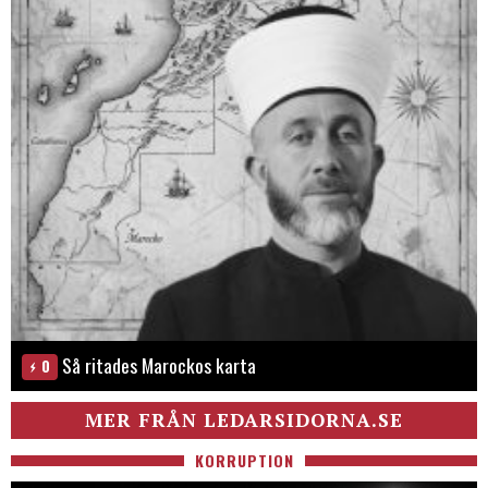
Så ritades Marockos karta
0
MER FRÅN LEDARSIDORNA.SE
KORRUPTION