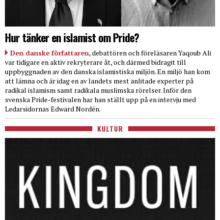
Hur tänker en islamist om Pride?
Den danske författaren
, debattören och föreläsaren Yaqoub Ali
var tidigare en aktiv rekryterare åt, och därmed bidragit till
uppbyggnaden av den danska islamistiska miljön. En miljö han kom
att lämna och är idag en av landets mest anlitade experter på
radikal islamism samt radikala muslimska rörelser. Inför den
svenska Pride-festivalen har han ställt upp på en intervju med
Ledarsidornas Edward Nordén.
KULTUR