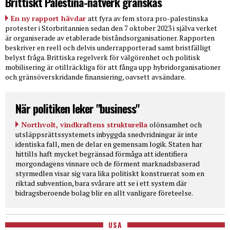
Brittiskt Palestina-nätverk granskas
En ny rapport hävdar
att fyra av fem stora pro-palestinska
protester i Storbritannien sedan den 7 oktober 2023 i själva verket
är organiserade av etablerade biståndsorganisationer. Rapporten
beskriver en reell och delvis underrapporterad samt bristfälligt
belyst fråga. Brittiska regelverk för välgörenhet och politisk
mobilisering är otillräckliga för att fånga upp hybridorganisationer
och gränsöverskridande finansiering, oavsett avsändare.
När politiken leker "business"
Northvolt, vindkraftens strukturella
olönsamhet och
utsläppsrättssystemets inbyggda snedvridningar är inte
identiska fall, men de delar en gemensam logik. Staten har
hittills haft mycket begränsad förmåga att identifiera
morgondagens vinnare och de förment marknadsbaserad
styrmedlen visar sig vara lika politiskt konstruerat som en
riktad subvention, bara svårare att se i ett system där
bidragsberoende bolag blir en allt vanligare företeelse.
USA