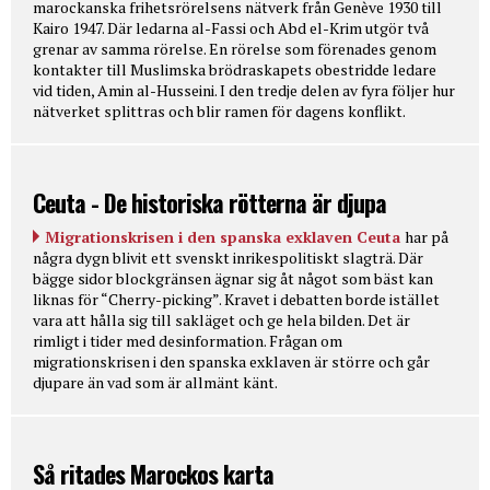
marockanska frihetsrörelsens nätverk från Genève 1930 till
Kairo 1947. Där ledarna al-Fassi och Abd el-Krim utgör två
grenar av samma rörelse. En rörelse som förenades genom
kontakter till Muslimska brödraskapets obestridde ledare
vid tiden, Amin al-Husseini. I den tredje delen av fyra följer hur
nätverket splittras och blir ramen för dagens konflikt.
Ceuta - De historiska rötterna är djupa
Migrationskrisen i den spanska exklaven Ceuta
har på
några dygn blivit ett svenskt inrikespolitiskt slagträ. Där
bägge sidor blockgränsen ägnar sig åt något som bäst kan
liknas för “Cherry-picking”. Kravet i debatten borde istället
vara att hålla sig till sakläget och ge hela bilden. Det är
rimligt i tider med desinformation. Frågan om
migrationskrisen i den spanska exklaven är större och går
djupare än vad som är allmänt känt.
Så ritades Marockos karta