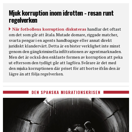
Mjuk korruption inom idrotten - resan runt
regelverken
När fotbollens korruption diskuteras
handlar det oftast
om det som går att åtala. Mutade domare, riggade matcher,
svarta pengar i en agents handbagage eller annat direkt
juridiskt klandervärt. Detta är en bister verklighet inte minst
genom den gängkriminella infiltrationen av agentmarknaden.
Men det är också den enklaste formen av korruption att peka
ut eftersom den tydligt går att lagföra. Svårare är det med
den mjuka korruptionen där priset för att bortse ifrån den är
lägre än att följa regelverken.
DEN SPANSKA MIGRATIONSKRISEN