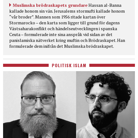
Muslimska brödraskapets grundare
Hassan al-Banna
kallade honom sin vän. Jerusalems stormufti kallade honom
“vår broder”. Mannen som 1956 ritade kartan över
Stormarocko – den karta som ligger till grund för dagens
Västsaharakonflikt och händelseutvecklingen i spanska
Ceuta – formulerade inte sina anspråk vid sidan av det
panislamiska nätverket kring muftin och Brödraskapet. Han
formulerade dem inifrån det Muslimska brödraskapet.
POLITISK ISLAM