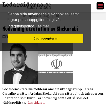
Ledarsidorna.se
Denna sida använder sig av cookies, samt
Tipsa oss idag
lagrar personuppgifter enligt vår
integritetspolicy
Läs mer
Nödvändig utrotation av Shekarabi
Torsdag 3 okt 2024
Jag accepterar
Socialdemokraterna möblerar om i sin riksdagsgrupp. Teresa
Carvalho ersätter Ardalan Shekarabi som rättspolitisk talesperson.
En rotation som blivit lika nödvändig som akut så som det
världspolitiska...
Läs vidare...