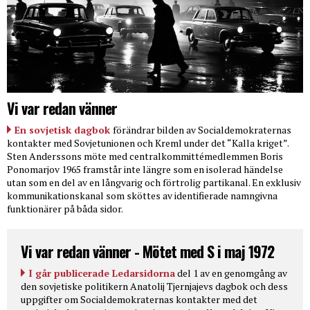
Vi var redan vänner
En sovjetisk dagbok
förändrar bilden av Socialdemokraternas
kontakter med Sovjetunionen och Kreml under det “Kalla kriget”.
Sten Anderssons möte med centralkommittémedlemmen Boris
Ponomarjov 1965 framstår inte längre som en isolerad händelse
utan som en del av en långvarig och förtrolig partikanal. En exklusiv
kommunikationskanal som sköttes av identifierade namngivna
funktionärer på båda sidor.
Vi var redan vänner - Mötet med S i maj 1972
I går publicerade Ledarsidorna
del 1 av en genomgång av
den sovjetiske politikern Anatolij Tjernjajevs dagbok och dess
uppgifter om Socialdemokraternas kontakter med det