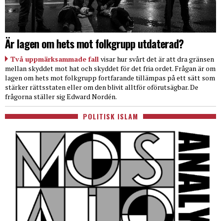
Är lagen om hets mot folkgrupp utdaterad?
Två uppmärksammade fall
visar hur svårt det är att dra gränsen
mellan skyddet mot hat och skyddet för det fria ordet. Frågan är om
lagen om hets mot folkgrupp fortfarande tillämpas på ett sätt som
stärker rättsstaten eller om den blivit alltför oförutsägbar. De
frågorna ställer sig Edward Nordén.
POLITISK ISLAM