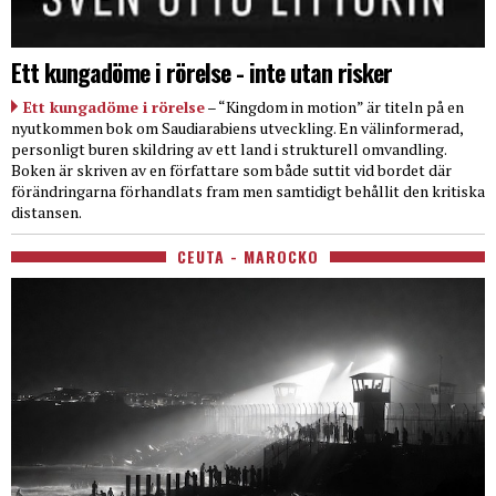
Ett kungadöme i rörelse - inte utan risker
Ett kungadöme i rörelse
– “Kingdom in motion” är titeln på en
nyutkommen bok om Saudiarabiens utveckling. En välinformerad,
personligt buren skildring av ett land i strukturell omvandling.
Boken är skriven av en författare som både suttit vid bordet där
förändringarna förhandlats fram men samtidigt behållit den kritiska
distansen.
CEUTA - MAROCKO