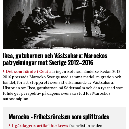
Ikea, gatubarnen och Västsahara: Marockos
påtryckningar mot Sverige 2012–2016
Det som hände i Ceuta
är ingen isolerad händelse. Redan 2012–
2016 pressade Marocko Sverige med samma medel, migration och
handel, för att stoppa ett svenskt erkännande av Västsahara.
Historien om Ikea, gatubarnen på Södermalm och den tystnad som
följde ger perspektiv på dagens svenska stöd för Marockos
autonomiplan.
Marocko - Frihetsrörelsen som splittrades
I gårdagens artikel beskrevs
framväxten av den