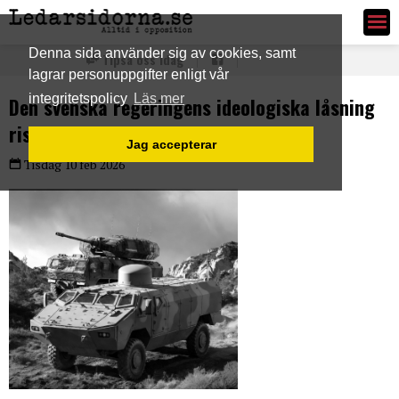
Ledarsidorna.se
Denna sida använder sig av cookies, samt
Tipsa oss idag
lagrar personuppgifter enligt vår
integritetspolicy
Läs mer
Den svenska regeringens ideologiska låsning
riskerar EU:s strategiska autonomi
Jag accepterar
Tisdag 10 feb 2026