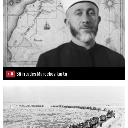
Så ritades Marockos karta
0