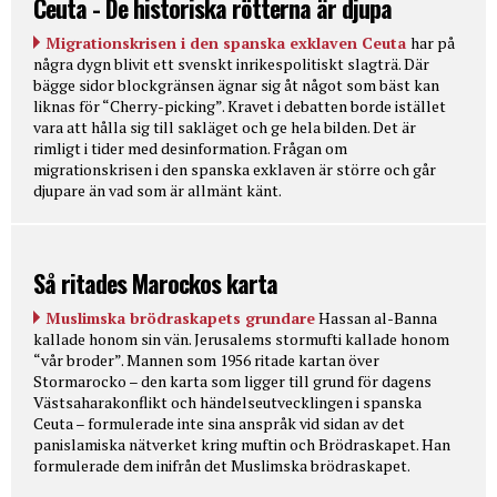
Ceuta - De historiska rötterna är djupa
Migrationskrisen i den spanska exklaven Ceuta
har på
några dygn blivit ett svenskt inrikespolitiskt slagträ. Där
bägge sidor blockgränsen ägnar sig åt något som bäst kan
liknas för “Cherry-picking”. Kravet i debatten borde istället
vara att hålla sig till sakläget och ge hela bilden. Det är
rimligt i tider med desinformation. Frågan om
migrationskrisen i den spanska exklaven är större och går
djupare än vad som är allmänt känt.
Så ritades Marockos karta
Muslimska brödraskapets grundare
Hassan al-Banna
kallade honom sin vän. Jerusalems stormufti kallade honom
“vår broder”. Mannen som 1956 ritade kartan över
Stormarocko – den karta som ligger till grund för dagens
Västsaharakonflikt och händelseutvecklingen i spanska
Ceuta – formulerade inte sina anspråk vid sidan av det
panislamiska nätverket kring muftin och Brödraskapet. Han
formulerade dem inifrån det Muslimska brödraskapet.