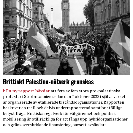
Brittiskt Palestina-nätverk granskas
En ny rapport hävdar
att fyra av fem stora pro-palestinska
protester i Storbritannien sedan den 7 oktober 2023 i själva verket
är organiserade av etablerade biståndsorganisationer. Rapporten
beskriver en reell och delvis underrapporterad samt bristfälligt
belyst fråga. Brittiska regelverk för välgörenhet och politisk
mobilisering är otillräckliga för att fånga upp hybridorganisationer
och gränsöverskridande finansiering, oavsett avsändare.