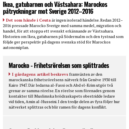
Ikea, gatubarnen och Västsahara: Marockos
påtryckningar mot Sverige 2012–2016
Det som hände i Ceuta
är ingen isolerad händelse. Redan 2012–
2016 pressade Marocko Sverige med samma medel, migration och
handel, för att stoppa ett svenskt erkännande av Västsahara.
Historien om Ikea, gatubarnen på Södermalm och den tystnad som
följde ger perspektiv på dagens svenska stöd för Marockos
autonomiplan.
Marocko - Frihetsrörelsen som splittrades
I gårdagens artikel beskrevs
framväxten av den
marockanska frihetsrörelsens nätverk från Genève 1930 till
Kairo 1947. Där ledarna al-Fassi och Abd el-Krim utgör två
grenar av samma rörelse. En rörelse som förenades genom
kontakter till Muslimska brödraskapets obestridde ledare
vid tiden, Amin al-Husseini. I den tredje delen av fyra följer hur
nätverket splittras och blir ramen för dagens konflikt.