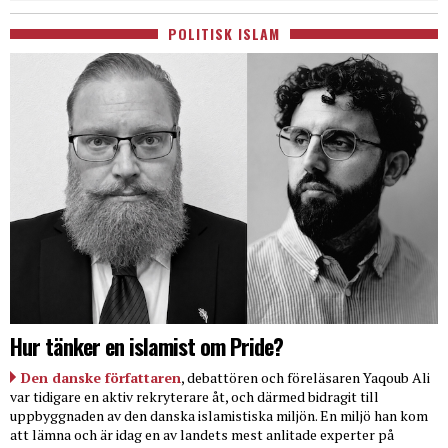
POLITISK ISLAM
Hur tänker en islamist om Pride?
Den danske författaren
, debattören och föreläsaren Yaqoub Ali
var tidigare en aktiv rekryterare åt, och därmed bidragit till
uppbyggnaden av den danska islamistiska miljön. En miljö han kom
att lämna och är idag en av landets mest anlitade experter på