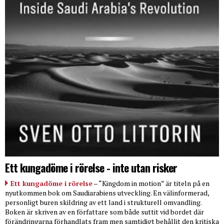
Ett kungadöme i rörelse - inte utan risker
Ett kungadöme i rörelse
– “Kingdom in motion” är titeln på en
nyutkommen bok om Saudiarabiens utveckling. En välinformerad,
personligt buren skildring av ett land i strukturell omvandling.
Boken är skriven av en författare som både suttit vid bordet där
förändringarna förhandlats fram men samtidigt behållit den kritiska