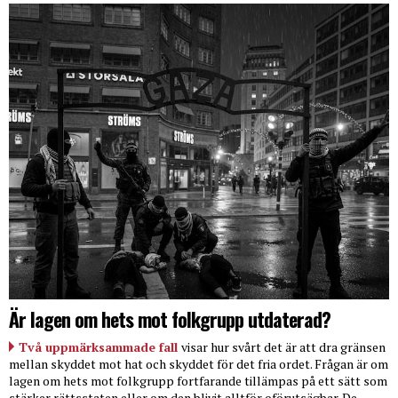
Är lagen om hets mot folkgrupp utdaterad?
Två uppmärksammade fall
visar hur svårt det är att dra gränsen
mellan skyddet mot hat och skyddet för det fria ordet. Frågan är om
lagen om hets mot folkgrupp fortfarande tillämpas på ett sätt som
stärker rättsstaten eller om den blivit alltför oförutsägbar. De