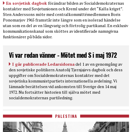
En sovjetisk dagbok
förändrar bilden av Socialdemokraternas
kontakter med Sovjetunionen och Kreml under det “Kalla kriget”.
Sten Anderssons möte med centralkommittémedlemmen Boris
Ponomarjov 1965 framstår inte längre som en isolerad händelse
utan som en del av en långvarig och förtrolig partikanal. En exklusiv
kommunikationskanal som sköttes av identifierade namngivna
funktionärer på båda sidor.
Vi var redan vänner - Mötet med S i maj 1972
I går publicerade Ledarsidorna
del 1 av en genomgång av
den sovjetiske politikern Anatolij Tjernjajevs dagbok och dess
uppgifter om Socialdemokraternas kontakter med det
sovjetiska kommunistpartiets internationella avdelning. Vi
lämnade berättelsen vid ankomsten till Sverige den 14 maj
1972. Nu fortsätter historien till själva mötet med
socialdemokraternas partiledning.
PALESTINA