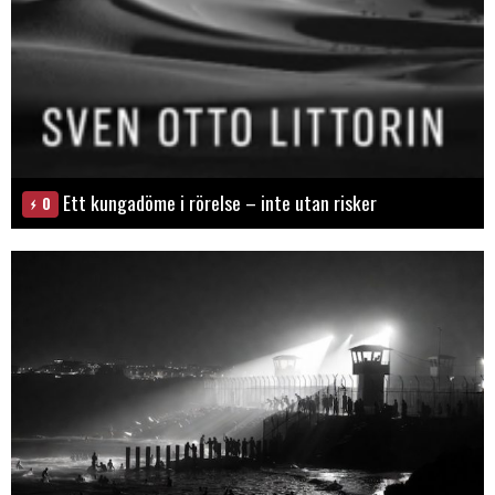
Ett kungadöme i rörelse – inte utan risker
0