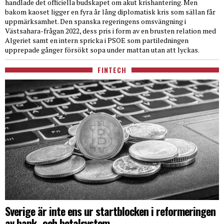
handlade det officiella budskapet om akut krishantering. Men
bakom kaoset ligger en fyra år lång diplomatisk kris som sällan får
uppmärksamhet. Den spanska regeringens omsvängning i
Västsahara-frågan 2022, dess pris i form av en brusten relation med
Algeriet samt en intern spricka i PSOE som partiledningen
upprepade gånger försökt sopa under mattan utan att lyckas.
FINTECH
Sverige är inte ens ur startblocken i reformeringen
av bank- och betalsystem