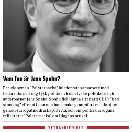
Vem fan är Jens Spahn?
Pseudonymen “Palsternacka” inleder sitt samarbete med
Ledarsidorna kring tysk politik och den tyske politikern och
underbarnet Jens Spahn. Spahn fick lämna sitt parti CDU i “bad
standing” efter att han och hans make genomfört en adoption
genom surrogatmödraskap. Detta, och om politisk arrogans,
reflekterar "Palsternacka" om i dagens artikel.
YTTRANDEFRIHET