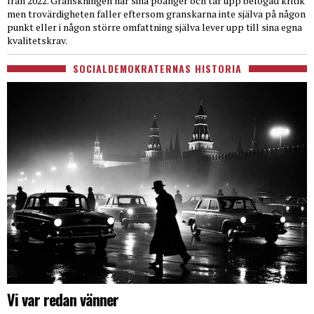
från 2022. Granskningen har sina poänger och tar upp befogad kritik
men trovärdigheten faller eftersom granskarna inte själva på någon
punkt eller i någon större omfattning själva lever upp till sina egna
kvalitetskrav.
SOCIALDEMOKRATERNAS HISTORIA
Vi var redan vänner