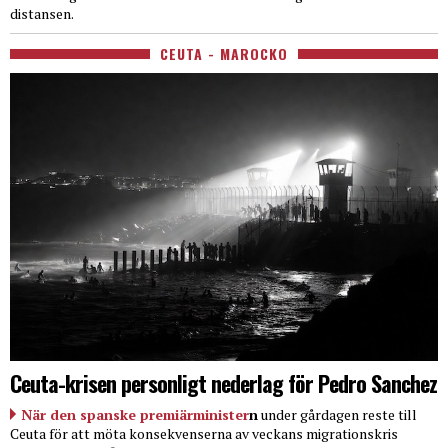
distansen.
CEUTA - MAROCKO
Ceuta-krisen personligt nederlag för Pedro Sanchez
När den spanske premiärminister
n
under gårdagen reste till
Ceuta för att möta konsekvenserna av veckans migrationskris