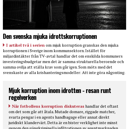
Den svenska mjuka idrottskorruptionen
I artikel två i serien
om mjuk korruption granskas den mjuka
korruptionen i Sverige inom kommunsektorn. Istället för
miljardintäkter från TV-avtal handlar det om enskilda kommuners
investeringsbudgetar men det är samma strukturella beroende och
samma ovilja att ställa krav som går igen. Som möts med det
svenskaste av alla krishanteringsmodeller: Att inte göra någonting.
Mjuk korruption inom idrotten - resan runt
regelverken
När fotbollens korruption diskuteras
handlar det oftast
om det som går att åtala. Mutade domare, riggade matcher,
svarta pengar i en agents handbagage eller annat direkt
juridiskt klandervärt. Detta är en bister verklighet inte minst
genom den gängkriminella infiltrationen av agentmarknaden.