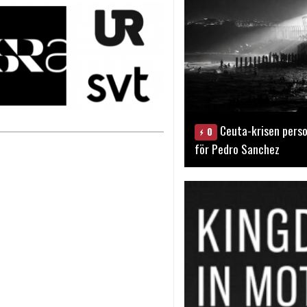
Ceuta-krisen perso
0
för Pedro Sanchez