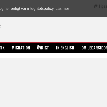
Tipsa
fter enligt vår integritetspolicy
Läs mer
Ledarsidorna.se
TIK
MIGRATION
ÖVRIGT
IN ENGLISH
OM LEDARSIDO