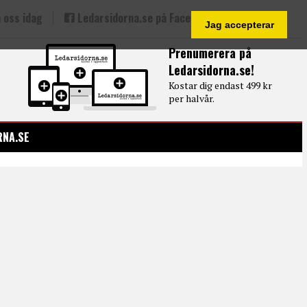
 oss idag
Ledarsidorna.se på Facebook
Jag accepterar
Prenumerera på
Ledarsidorna.se!
Kostar dig endast 499 kr
per halvår.
RNA.SE