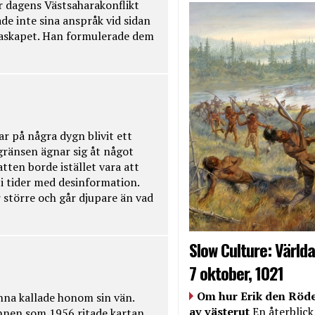
r dagens Västsaharakonflikt
de inte sina anspråk vid sidan
raskapet. Han formulerade dem
ar på några dygn blivit ett
kgränsen ägnar sig åt något
tten borde istället vara att
t i tider med desinformation.
 större och går djupare än vad
Slow Culture: Världa
7 oktober, 1021
Om hur Erik den Röde
na kallade honom sin vän.
av västerut
En återblick
nnen som 1956 ritade kartan