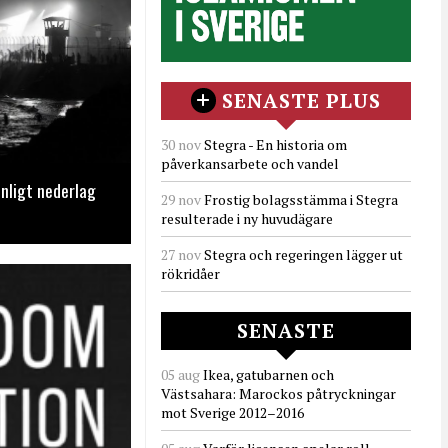
SENASTE PLUS
30 nov
Stegra - En historia om
påverkansarbete och vandel
nligt nederlag
29 nov
Frostig bolagsstämma i Stegra
resulterade i ny huvudägare
27 nov
Stegra och regeringen lägger ut
rökridåer
SENASTE
05 aug
Ikea, gatubarnen och
Västsahara: Marockos påtryckningar
mot Sverige 2012–2016