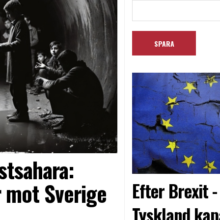
stsahara:
 mot Sverige
Efter Brexit 
Tyskland kap