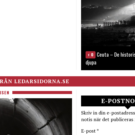
Ceuta – De histori
0
djupa
RÅN LEDARSIDORNA.SE
ISEN
E-POSTNO
Skriv in din e-postadress
notis när det publiceras 
E-post *