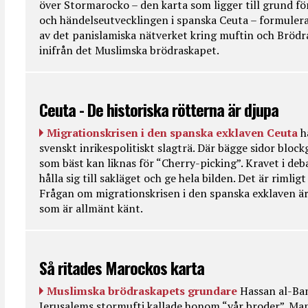
över Stormarocko – den karta som ligger till grund fö
och händelseutvecklingen i spanska Ceuta – formulera
av det panislamiska nätverket kring muftin och Bröd
inifrån det Muslimska brödraskapet.
Ceuta - De historiska rötterna är djupa
Migrationskrisen i den spanska exklaven Ceuta
h
svenskt inrikespolitiskt slagträ. Där bägge sidor bloc
som bäst kan liknas för “Cherry-picking”. Kravet i deba
hålla sig till sakläget och ge hela bilden. Det är rimlig
Frågan om migrationskrisen i den spanska exklaven är
som är allmänt känt.
Så ritades Marockos karta
Muslimska brödraskapets grundare
Hassan al-Ban
Jerusalems stormufti kallade honom “vår broder”. Ma