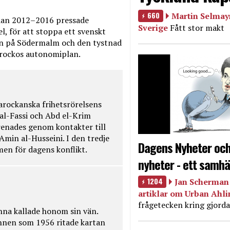
660
Martin Selmayr
edan 2012–2016 pressade
Sverige
Fått stor makt
, för att stoppa ett svenskt
en på Södermalm och den tystnad
Marockos autonomiplan.
rockanska frihetsrörelsens
 al-Fassi och Abd el-Krim
renades genom kontakter till
Amin al-Husseini. I den tredje
Dagens Nyheter och
amen för dagens konflikt.
nyheter - ett samhä
1204
Jan Scherman 
artiklar om Urban Ahl
frågetecken kring gjorda
na kallade honom sin vän.
nnen som 1956 ritade kartan