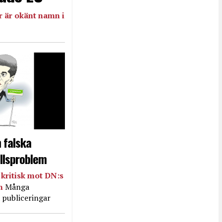
 är okänt namn i
 falska
llsproblem
kritisk mot DN:s
in
Många
 publiceringar