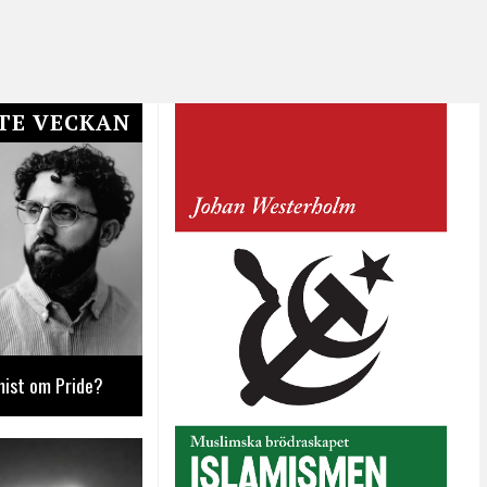
TE VECKAN
mist om Pride?