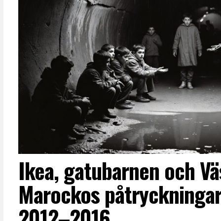
Ikea, gatubarnen och Vä
Marockos påtryckningar
2012–2016