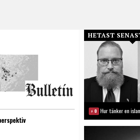
HETAST SENAS
Hur tänker en isla
0
perspektiv