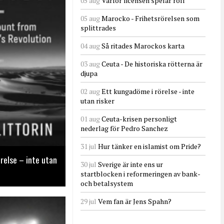
05 aug
Varför licensen spelar roll
05 aug
Marocko - Frihetsrörelsen som
splittrades
04 aug
Så ritades Marockos karta
03 aug
Ceuta - De historiska rötterna är
djupa
02 aug
Ett kungadöme i rörelse - inte
utan risker
01 aug
Ceuta-krisen personligt
nederlag för Pedro Sanchez
31 jul
Hur tänker en islamist om Pride?
relse – inte utan
30 jul
Sverige är inte ens ur
startblocken i reformeringen av bank-
och betalsystem
29 jul
Vem fan är Jens Spahn?