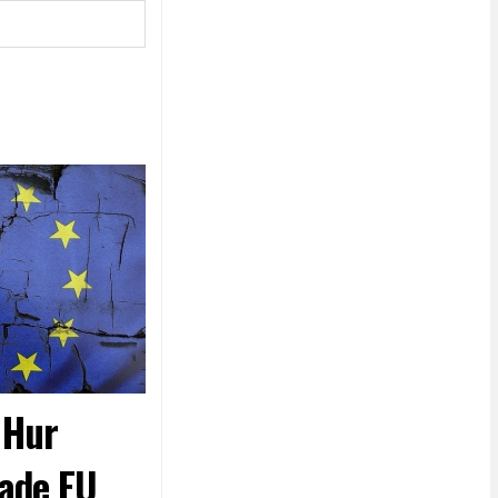
- Hur
ade EU