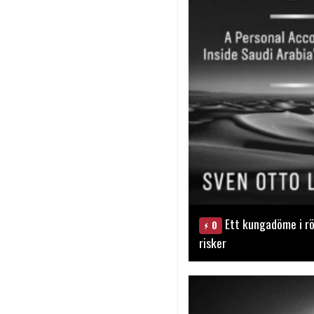
Ett kungadöme i rö
0
risker