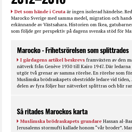
Det som hände i Ceuta
är ingen isolerad händelse. R
Marocko Sverige med samma medel, migration och handel
erkännande av Västsahara. Historien om Ikea, gatubarn
som följde ger perspektiv på dagens svenska stöd för 
Marocko - Frihetsrörelsen som splittrades
I gårdagens artikel beskrevs
framväxten av den ma
nätverk från Genève 1930 till Kairo 1947. Där ledarna
utgör två grenar av samma rörelse. En rörelse som fö
Muslimska brödraskapets obestridde ledare vid tiden, 
delen av fyra följer hur nätverket splittras och blir r
Så ritades Marockos karta
Muslimska brödraskapets grundare
Hassan al-Ban
Jerusalems stormufti kallade honom “vår broder”. Ma