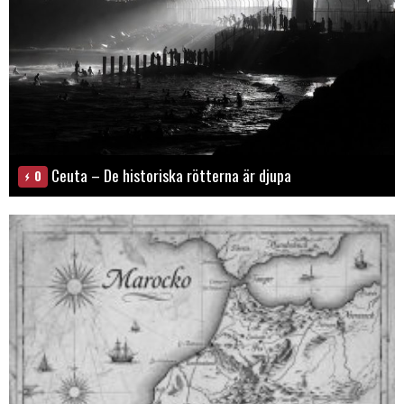
Ceuta – De historiska rötterna är djupa
0