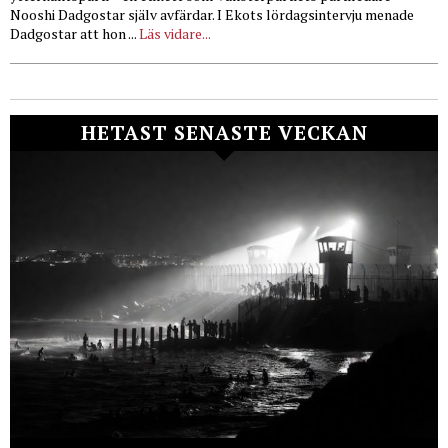
Nooshi Dadgostar själv avfärdar. I Ekots lördagsintervju menade
Dadgostar att hon ...
Läs vidare...
HETAST SENASTE VECKAN