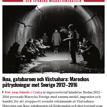
DEN SPANSKA MIGRATIONSKRISEN
Ikea, gatubarnen och Västsahara: Marockos
påtryckningar mot Sverige 2012–2016
Det som hände i Ceuta
är ingen isolerad händelse. Redan 2012–
2016 pressade Marocko Sverige med samma medel, migration och
handel, för att stoppa ett svenskt erkännande av Västsahara.
Historien om Ikea, gatubarnen på Södermalm och den tystnad som