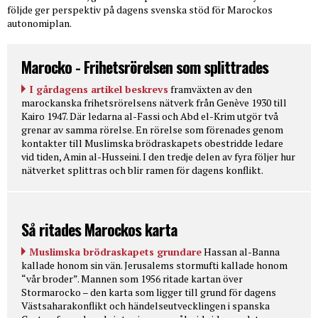
följde ger perspektiv på dagens svenska stöd för Marockos
autonomiplan.
Marocko - Frihetsrörelsen som splittrades
I gårdagens artikel beskrevs
framväxten av den
marockanska frihetsrörelsens nätverk från Genève 1930 till
Kairo 1947. Där ledarna al-Fassi och Abd el-Krim utgör två
grenar av samma rörelse. En rörelse som förenades genom
kontakter till Muslimska brödraskapets obestridde ledare
vid tiden, Amin al-Husseini. I den tredje delen av fyra följer hur
nätverket splittras och blir ramen för dagens konflikt.
Så ritades Marockos karta
Muslimska brödraskapets grundare
Hassan al-Banna
kallade honom sin vän. Jerusalems stormufti kallade honom
“vår broder”. Mannen som 1956 ritade kartan över
Stormarocko – den karta som ligger till grund för dagens
Västsaharakonflikt och händelseutvecklingen i spanska