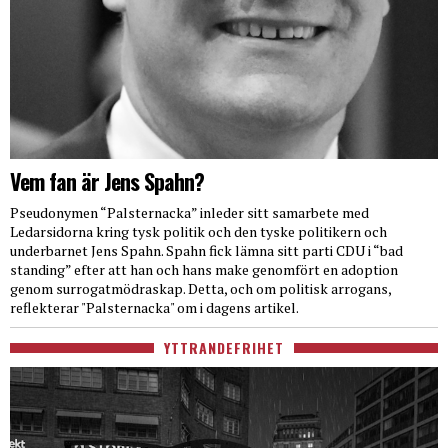
Vem fan är Jens Spahn?
Pseudonymen “Palsternacka” inleder sitt samarbete med
Ledarsidorna kring tysk politik och den tyske politikern och
underbarnet Jens Spahn. Spahn fick lämna sitt parti CDU i “bad
standing” efter att han och hans make genomfört en adoption
genom surrogatmödraskap. Detta, och om politisk arrogans,
reflekterar "Palsternacka" om i dagens artikel.
YTTRANDEFRIHET