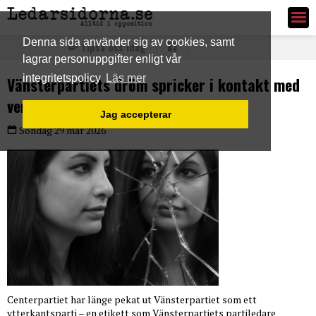
Ledarsidorna.se
Denna sida använder sig av cookies, samt
Tipsa oss idag
lagrar personuppgifter enligt vår
integritetspolicy
Läs mer
Vänsterpartiets dröm spricker i kontakt med
verkligheten
Jag accepterar
Söndag 29 mar 2026
Centerpartiet har länge pekat ut Vänsterpartiet som ett
ytterkantsparti – en etikett som Vänsterpartiets partiledare