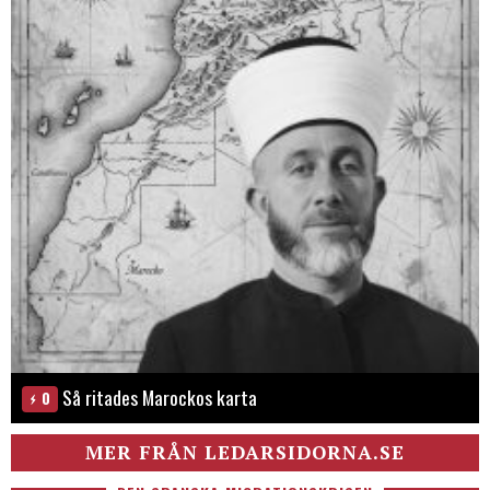
Så ritades Marockos karta
0
MER FRÅN LEDARSIDORNA.SE