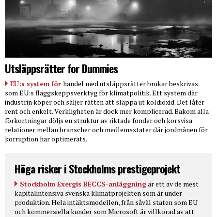
Utsläppsrätter for Dummies
EU:s system för
handel med utsläppsrätter brukar beskrivas
som EU:s flaggskeppsverktyg för klimatpolitik. Ett system där
industrin köper och säljer rätten att släppa ut koldioxid. Det låter
rent och enkelt. Verkligheten är dock mer komplicerad. Bakom alla
förkortningar döljs en struktur av riktade fonder och korsvisa
relationer mellan branscher och medlemsstater där jordmånen för
korruption har optimerats.
Höga risker i Stockholms prestigeprojekt
Stockholm Exergis BECCS-anläggning
är ett av de mest
kapitalintensiva svenska klimatprojekten som är under
produktion. Hela intäktsmodellen, från såväl staten som EU
och kommersiella kunder som Microsoft är villkorad av att