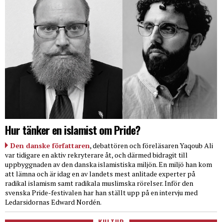
Hur tänker en islamist om Pride?
Den danske författaren
, debattören och föreläsaren Yaqoub Ali
var tidigare en aktiv rekryterare åt, och därmed bidragit till
uppbyggnaden av den danska islamistiska miljön. En miljö han kom
att lämna och är idag en av landets mest anlitade experter på
radikal islamism samt radikala muslimska rörelser. Inför den
svenska Pride-festivalen har han ställt upp på en intervju med
Ledarsidornas Edward Nordén.
KULTUR