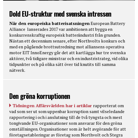
Dold EU-struktur med svenska intressen
När den europeiska batterisatsningen
European Battery
Alliance lanserades 2017 var ambitionen att bygga en
konkurrenskraftig europeisk batteriindustri från grunden.
Nästan ett decennium senare, efter Northvolts konkurs och
med en pågående brottsutredning mot alliansens operativa
motor EIT InnoEnergy går det att kartlägga hur tre svenska
aktörer, två tidigare ministrar och en industristrateg, vid olika
tidpunkter och på olika sätt över tid knutits till samma
nätverk.
Den gröna korruptionen
Tidningen Affärsvärlden har i artiklar
rapporterat om
vad som ser ut som uppenbar korruption samt vilseledande
rapportering i och i anslutning till de två tyngsta och mest
tongivande EU-organisationer som ansvarar för den gröna
omställningen. Organisationer som är helt avgörande för att
företagsetableringar av företag som Northvolt och Stegra