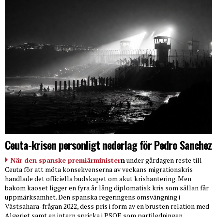
Ceuta-krisen personligt nederlag för Pedro Sanchez
När den spanske premiärminister
n
under gårdagen reste till
Ceuta för att möta konsekvenserna av veckans migrationskris
handlade det officiella budskapet om akut krishantering. Men
bakom kaoset ligger en fyra år lång diplomatisk kris som sällan får
uppmärksamhet. Den spanska regeringens omsvängning i
Västsahara-frågan 2022, dess pris i form av en brusten relation med
Algeriet samt en intern spricka i PSOE som partiledningen