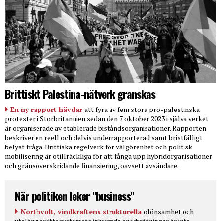
Brittiskt Palestina-nätverk granskas
En ny rapport hävdar
att fyra av fem stora pro-palestinska
protester i Storbritannien sedan den 7 oktober 2023 i själva verket
är organiserade av etablerade biståndsorganisationer. Rapporten
beskriver en reell och delvis underrapporterad samt bristfälligt
belyst fråga. Brittiska regelverk för välgörenhet och politisk
mobilisering är otillräckliga för att fånga upp hybridorganisationer
och gränsöverskridande finansiering, oavsett avsändare.
När politiken leker "business"
Northvolt, vindkraftens strukturella
olönsamhet och
utsläppsrättssystemets inbyggda snedvridningar är inte