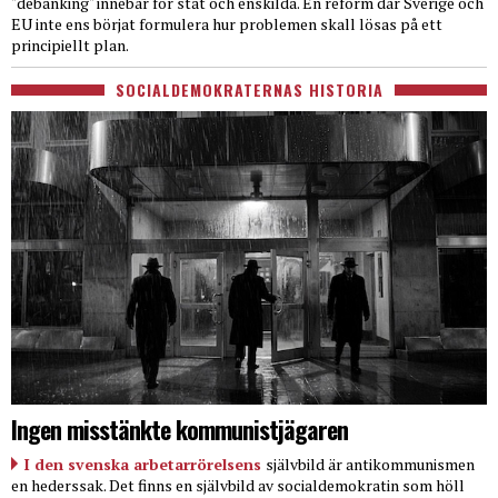
"debanking" innebär för stat och enskilda. En reform där Sverige och
EU inte ens börjat formulera hur problemen skall lösas på ett
principiellt plan.
SOCIALDEMOKRATERNAS HISTORIA
Ingen misstänkte kommunistjägaren
I den svenska arbetarrörelsens
självbild är antikommunismen
en hederssak. Det finns en självbild av socialdemokratin som höll