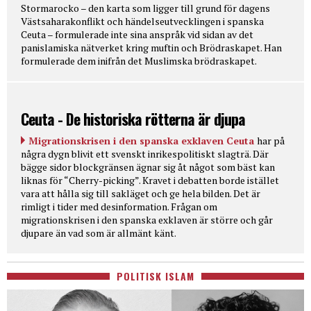
Stormarocko – den karta som ligger till grund för dagens
Västsaharakonflikt och händelseutvecklingen i spanska
Ceuta – formulerade inte sina anspråk vid sidan av det
panislamiska nätverket kring muftin och Brödraskapet. Han
formulerade dem inifrån det Muslimska brödraskapet.
Ceuta - De historiska rötterna är djupa
Migrationskrisen i den spanska exklaven Ceuta
har på
några dygn blivit ett svenskt inrikespolitiskt slagträ. Där
bägge sidor blockgränsen ägnar sig åt något som bäst kan
liknas för “Cherry-picking”. Kravet i debatten borde istället
vara att hålla sig till sakläget och ge hela bilden. Det är
rimligt i tider med desinformation. Frågan om
migrationskrisen i den spanska exklaven är större och går
djupare än vad som är allmänt känt.
POLITISK ISLAM