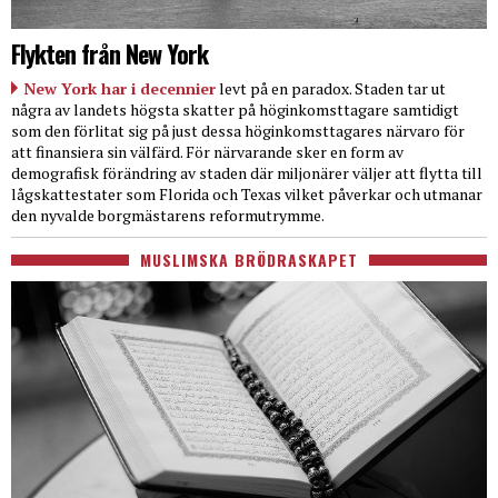
Flykten från New York
New York har i decennier
levt på en paradox. Staden tar ut
några av landets högsta skatter på höginkomsttagare samtidigt
som den förlitat sig på just dessa höginkomsttagares närvaro för
att finansiera sin välfärd. För närvarande sker en form av
demografisk förändring av staden där miljonärer väljer att flytta till
lågskattestater som Florida och Texas vilket påverkar och utmanar
den nyvalde borgmästarens reformutrymme.
MUSLIMSKA BRÖDRASKAPET