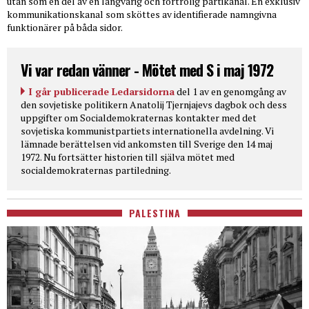
utan som en del av en långvarig och förtrolig partikanal. En exklusiv
kommunikationskanal som sköttes av identifierade namngivna
funktionärer på båda sidor.
Vi var redan vänner - Mötet med S i maj 1972
I går publicerade Ledarsidorna
del 1 av en genomgång av
den sovjetiske politikern Anatolij Tjernjajevs dagbok och dess
uppgifter om Socialdemokraternas kontakter med det
sovjetiska kommunistpartiets internationella avdelning. Vi
lämnade berättelsen vid ankomsten till Sverige den 14 maj
1972. Nu fortsätter historien till själva mötet med
socialdemokraternas partiledning.
PALESTINA