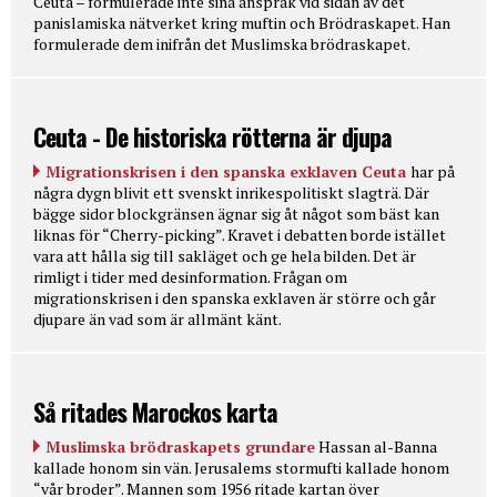
Ceuta – formulerade inte sina anspråk vid sidan av det
panislamiska nätverket kring muftin och Brödraskapet. Han
formulerade dem inifrån det Muslimska brödraskapet.
Ceuta - De historiska rötterna är djupa
Migrationskrisen i den spanska exklaven Ceuta
har på
några dygn blivit ett svenskt inrikespolitiskt slagträ. Där
bägge sidor blockgränsen ägnar sig åt något som bäst kan
liknas för “Cherry-picking”. Kravet i debatten borde istället
vara att hålla sig till sakläget och ge hela bilden. Det är
rimligt i tider med desinformation. Frågan om
migrationskrisen i den spanska exklaven är större och går
djupare än vad som är allmänt känt.
Så ritades Marockos karta
Muslimska brödraskapets grundare
Hassan al-Banna
kallade honom sin vän. Jerusalems stormufti kallade honom
“vår broder”. Mannen som 1956 ritade kartan över