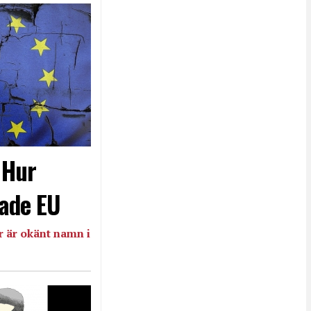
- Hur
ade EU
 är okänt namn i