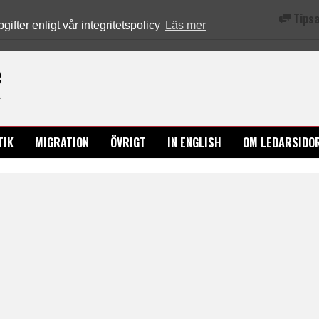
Tipsa
fter enligt vår integritetspolicy
Läs mer
Ledarsidorna.se
TIK
MIGRATION
ÖVRIGT
IN ENGLISH
OM LEDARSIDO