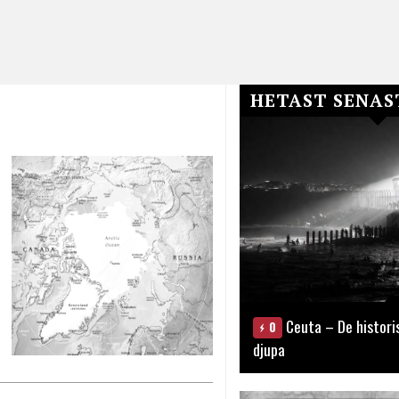
HETAST SENAS
Ceuta – De histori
0
djupa