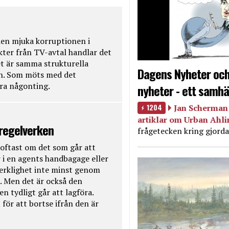
en mjuka korruptionen i
kter från TV-avtal handlar det
t är samma strukturella
Dagens Nyheter och
en. Som möts med det
öra någonting.
nyheter - ett samhä
1204
Jan Scherman 
artiklar om Urban Ahl
 regelverken
frågetecken kring gjorda
oftast om det som går att
 i en agents handbagage eller
 verklighet inte minst genom
. Men det är också den
n tydligt går att lagföra.
för att bortse ifrån den är