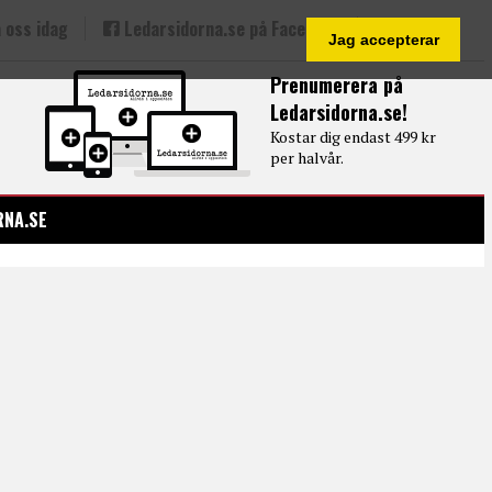
 oss idag
Ledarsidorna.se på Facebook
Jag accepterar
Prenumerera på
Ledarsidorna.se!
Kostar dig endast 499 kr
per halvår.
RNA.SE