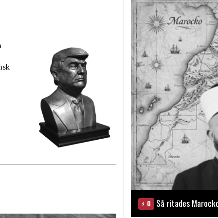
n
nsk
Så ritades Marock
0