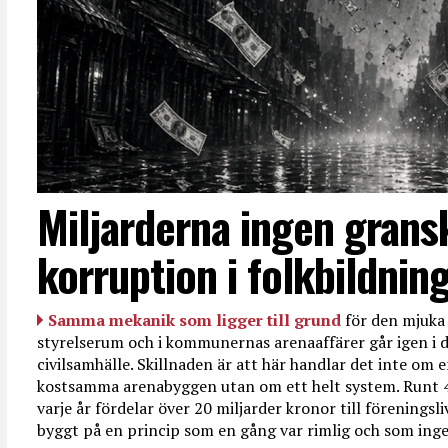
Miljarderna ingen grans
korruption i folkbildnin
Samma mekanik som ligger till grund
för den mjuka 
styrelserum och i kommunernas arenaaffärer går igen i d
civilsamhälle. Skillnaden är att här handlar det inte om e
kostsamma arenabyggen utan om ett helt system. Runt 
varje år fördelar över 20 miljarder kronor till föreningsl
byggt på en princip som en gång var rimlig och som ingen