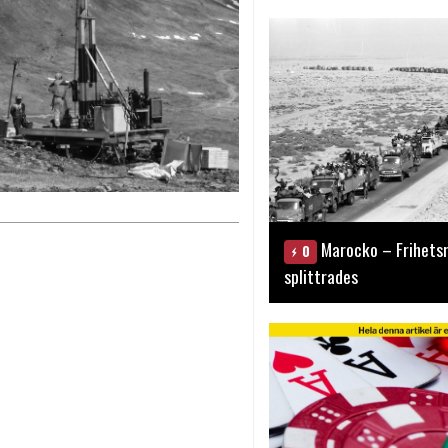
Marocko – Frihets
0
splittrades