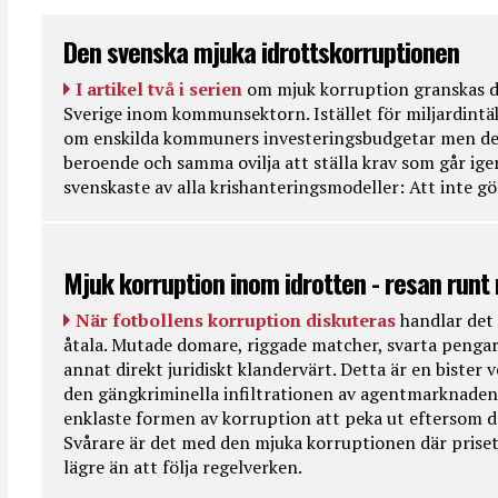
Den svenska mjuka idrottskorruptionen
I artikel två i serien
om mjuk korruption granskas d
Sverige inom kommunsektorn. Istället för miljardintä
om enskilda kommuners investeringsbudgetar men de
beroende och samma ovilja att ställa krav som går ig
svenskaste av alla krishanteringsmodeller: Att inte g
Mjuk korruption inom idrotten - resan runt
När fotbollens korruption diskuteras
handlar det 
åtala. Mutade domare, riggade matcher, svarta pengar
annat direkt juridiskt klandervärt. Detta är en bister
den gängkriminella infiltrationen av agentmarknaden
enklaste formen av korruption att peka ut eftersom de
Svårare är det med den mjuka korruptionen där priset 
lägre än att följa regelverken.