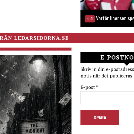
Varför licensen spe
0
RÅN LEDARSIDORNA.SE
E-POSTNO
Skriv in din e-postadress
notis när det publiceras 
E-post *