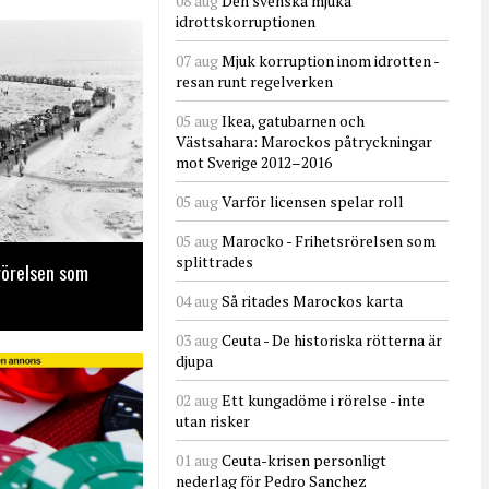
08 aug
Den svenska mjuka
idrottskorruptionen
07 aug
Mjuk korruption inom idrotten -
resan runt regelverken
05 aug
Ikea, gatubarnen och
Västsahara: Marockos påtryckningar
mot Sverige 2012–2016
05 aug
Varför licensen spelar roll
05 aug
Marocko - Frihetsrörelsen som
splittrades
rörelsen som
04 aug
Så ritades Marockos karta
03 aug
Ceuta - De historiska rötterna är
djupa
02 aug
Ett kungadöme i rörelse - inte
utan risker
01 aug
Ceuta-krisen personligt
nederlag för Pedro Sanchez