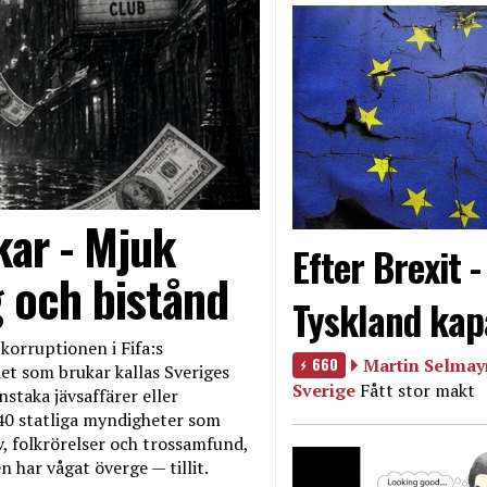
kar - Mjuk
Efter Brexit 
g och bistånd
Tyskland kap
korruptionen i Fifa:s
660
Martin Selmayr
et som brukar kallas Sveriges
Sverige
Fått stor makt
nstaka jävsaffärer eller
40 statliga myndigheter som
iv, folkrörelser och trossamfund,
 har vågat överge — tillit.