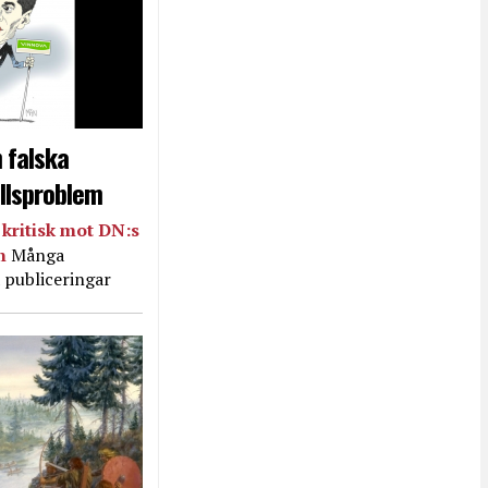
 falska
llsproblem
kritisk mot DN:s
in
Många
 publiceringar