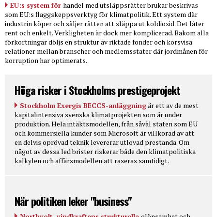
EU:s system för
handel med utsläppsrätter brukar beskrivas
som EU:s flaggskeppsverktyg för klimatpolitik. Ett system där
industrin köper och säljer rätten att släppa ut koldioxid. Det låter
rent och enkelt. Verkligheten är dock mer komplicerad. Bakom alla
förkortningar döljs en struktur av riktade fonder och korsvisa
relationer mellan branscher och medlemsstater där jordmånen för
korruption har optimerats.
Höga risker i Stockholms prestigeprojekt
Stockholm Exergis BECCS-anläggning
är ett av de mest
kapitalintensiva svenska klimatprojekten som är under
produktion. Hela intäktsmodellen, från såväl staten som EU
och kommersiella kunder som Microsoft är villkorad av att
en delvis oprövad teknik levererar utlovad prestanda. Om
något av dessa led brister riskerar både den klimatpolitiska
kalkylen och affärsmodellen att raseras samtidigt.
När politiken leker "business"
Northvolt, vindkraftens strukturella
olönsamhet och