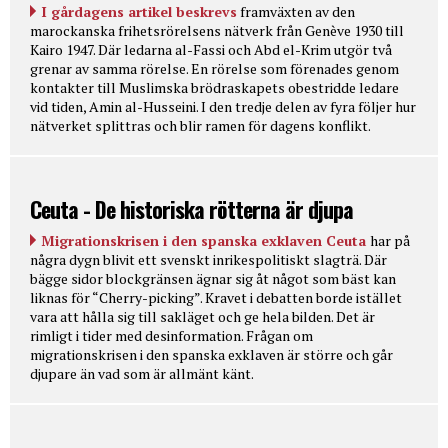
I gårdagens artikel beskrevs
framväxten av den
marockanska frihetsrörelsens nätverk från Genève 1930 till
Kairo 1947. Där ledarna al-Fassi och Abd el-Krim utgör två
grenar av samma rörelse. En rörelse som förenades genom
kontakter till Muslimska brödraskapets obestridde ledare
vid tiden, Amin al-Husseini. I den tredje delen av fyra följer hur
nätverket splittras och blir ramen för dagens konflikt.
Ceuta - De historiska rötterna är djupa
Migrationskrisen i den spanska exklaven Ceuta
har på
några dygn blivit ett svenskt inrikespolitiskt slagträ. Där
bägge sidor blockgränsen ägnar sig åt något som bäst kan
liknas för “Cherry-picking”. Kravet i debatten borde istället
vara att hålla sig till sakläget och ge hela bilden. Det är
rimligt i tider med desinformation. Frågan om
migrationskrisen i den spanska exklaven är större och går
djupare än vad som är allmänt känt.