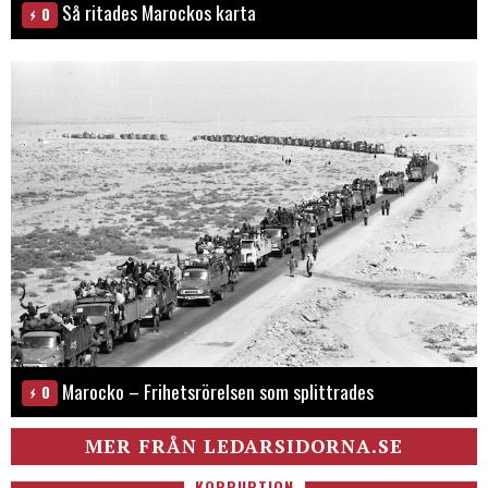
Så ritades Marockos karta
0
Marocko – Frihetsrörelsen som splittrades
0
MER FRÅN LEDARSIDORNA.SE
KORRUPTION