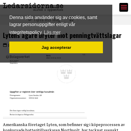
Ledarsidorna.se
Denna sida använder sig av cookies, samt
Tipsa oss idag
lagrar personuppgifter enligt vår
integritetspolicy
Läs mer
Lytens ägare bryter mot penningtvättslagar
Fredag 3 okt 2025
Jag accepterar
Amerikanska företaget Lyten, som befinner sig i köpeprocessen av
konkursade batteritillverkaren Northvolt, har tecknat svenskt