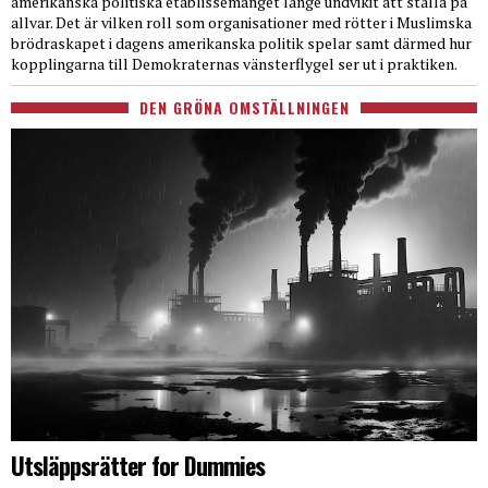
amerikanska politiska etablissemanget länge undvikit att ställa på
allvar. Det är vilken roll som organisationer med rötter i Muslimska
brödraskapet i dagens amerikanska politik spelar samt därmed hur
kopplingarna till Demokraternas vänsterflygel ser ut i praktiken.
DEN GRÖNA OMSTÄLLNINGEN
Utsläppsrätter for Dummies