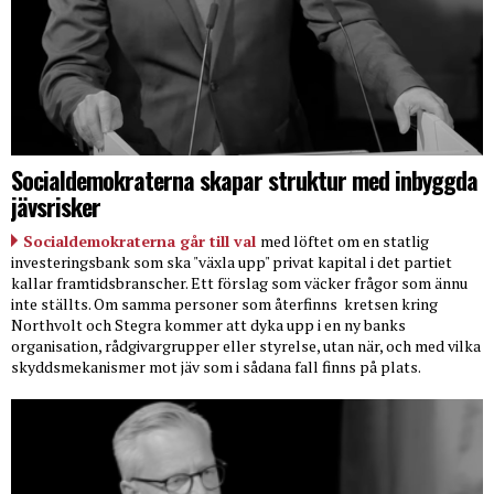
Socialdemokraterna skapar struktur med inbyggda
jävsrisker
Socialdemokraterna går till val
med löftet om en statlig
investeringsbank som ska "växla upp" privat kapital i det partiet
kallar framtidsbranscher. Ett förslag som väcker frågor som ännu
inte ställts. Om samma personer som återfinns
kretsen kring
Northvolt och Stegra kommer att dyka upp i en ny banks
organisation, rådgivargrupper eller styrelse, utan när, och med vilka
skyddsmekanismer mot jäv som i sådana fall finns på plats.