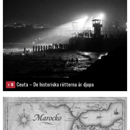
Ceuta – De historiska rötterna är djupa
0