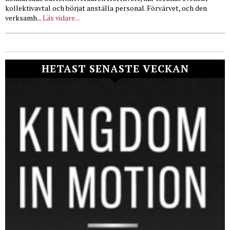
kollektivavtal och börjat anställa personal. Förvärvet, och den
verksamh...
Läs vidare...
HETAST SENASTE VECKAN