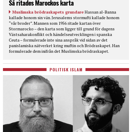
Så ritades Marockos karta
Muslimska brödraskapets grundare
Hassan al-Banna
kallade honom sin vän. Jerusalems stormufti kallade honom
“vår broder”. Mannen som 1956 ritade kartan över
Stormarocko – den karta som ligger till grund för dagens
Västsaharakonflikt och händelseutvecklingen i spanska
Ceuta – formulerade inte sina anspråk vid sidan av det
panislamiska nätverket kring muftin och Brödraskapet. Han
formulerade dem inifrån det Muslimska brödraskapet.
POLITISK ISLAM