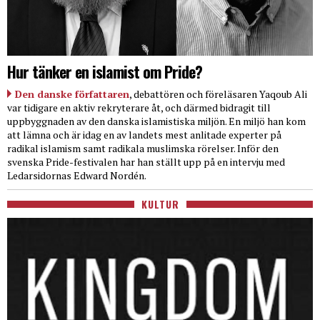
Hur tänker en islamist om Pride?
Den danske författaren
, debattören och föreläsaren Yaqoub Ali
var tidigare en aktiv rekryterare åt, och därmed bidragit till
uppbyggnaden av den danska islamistiska miljön. En miljö han kom
att lämna och är idag en av landets mest anlitade experter på
radikal islamism samt radikala muslimska rörelser. Inför den
svenska Pride-festivalen har han ställt upp på en intervju med
Ledarsidornas Edward Nordén.
KULTUR