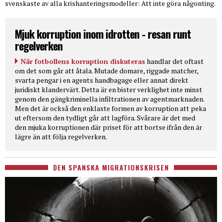
svenskaste av alla krishanteringsmodeller: Att inte göra någonting.
Mjuk korruption inom idrotten - resan runt
regelverken
När fotbollens korruption diskuteras
handlar det oftast
om det som går att åtala. Mutade domare, riggade matcher,
svarta pengar i en agents handbagage eller annat direkt
juridiskt klandervärt. Detta är en bister verklighet inte minst
genom den gängkriminella infiltrationen av agentmarknaden.
Men det är också den enklaste formen av korruption att peka
ut eftersom den tydligt går att lagföra. Svårare är det med
den mjuka korruptionen där priset för att bortse ifrån den är
lägre än att följa regelverken.
DEN SPANSKA MIGRATIONSKRISEN