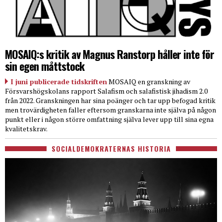
MOSAIQ:s kritik av Magnus Ranstorp håller inte för
sin egen måttstock
I juni publicerade tidskriften
MOSAIQ en granskning av
Försvarshögskolans rapport Salafism och salafistisk jihadism 2.0
från 2022. Granskningen har sina poänger och tar upp befogad kritik
men trovärdigheten faller eftersom granskarna inte själva på någon
punkt eller i någon större omfattning själva lever upp till sina egna
kvalitetskrav.
SOCIALDEMOKRATERNAS HISTORIA