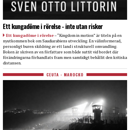
Ett kungadöme i rörelse - inte utan risker
Ett kungadöme i rörelse
– “Kingdom in motion” är titeln på en
nyutkommen bok om Saudiarabiens utveckling. En välinformerad,
personligt buren skildring av ett land i strukturell omvandling.
Boken är skriven av en författare som både suttit vid bordet där
förändringarna förhandlats fram men samtidigt behållit den kritiska
distansen.
CEUTA - MAROCKO