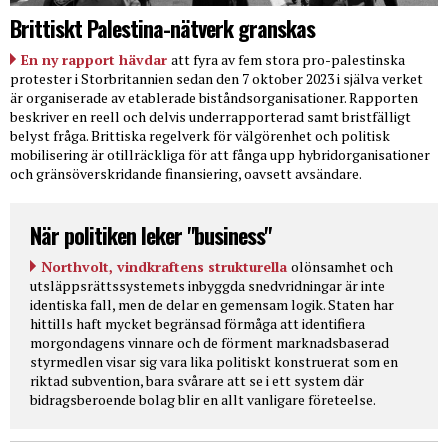
Brittiskt Palestina-nätverk granskas
En ny rapport hävdar
att fyra av fem stora pro-palestinska
protester i Storbritannien sedan den 7 oktober 2023 i själva verket
är organiserade av etablerade biståndsorganisationer. Rapporten
beskriver en reell och delvis underrapporterad samt bristfälligt
belyst fråga. Brittiska regelverk för välgörenhet och politisk
mobilisering är otillräckliga för att fånga upp hybridorganisationer
och gränsöverskridande finansiering, oavsett avsändare.
När politiken leker "business"
Northvolt, vindkraftens strukturella
olönsamhet och
utsläppsrättssystemets inbyggda snedvridningar är inte
identiska fall, men de delar en gemensam logik. Staten har
hittills haft mycket begränsad förmåga att identifiera
morgondagens vinnare och de förment marknadsbaserad
styrmedlen visar sig vara lika politiskt konstruerat som en
riktad subvention, bara svårare att se i ett system där
bidragsberoende bolag blir en allt vanligare företeelse.