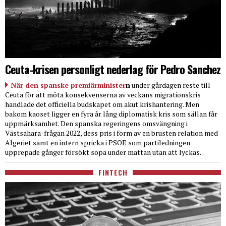
Ceuta-krisen personligt nederlag för Pedro Sanchez
När den spanske premiärminister
n
under gårdagen reste till
Ceuta för att möta konsekvenserna av veckans migrationskris
handlade det officiella budskapet om akut krishantering. Men
bakom kaoset ligger en fyra år lång diplomatisk kris som sällan får
uppmärksamhet. Den spanska regeringens omsvängning i
Västsahara-frågan 2022, dess pris i form av en brusten relation med
Algeriet samt en intern spricka i PSOE som partiledningen
upprepade gånger försökt sopa under mattan utan att lyckas.
FINTECH