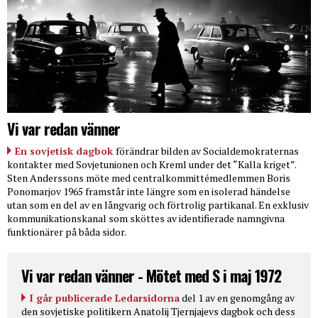
Vi var redan vänner
En sovjetisk dagbok
förändrar bilden av Socialdemokraternas
kontakter med Sovjetunionen och Kreml under det “Kalla kriget”.
Sten Anderssons möte med centralkommittémedlemmen Boris
Ponomarjov 1965 framstår inte längre som en isolerad händelse
utan som en del av en långvarig och förtrolig partikanal. En exklusiv
kommunikationskanal som sköttes av identifierade namngivna
funktionärer på båda sidor.
Vi var redan vänner - Mötet med S i maj 1972
I går publicerade Ledarsidorna
del 1 av en genomgång av
den sovjetiske politikern Anatolij Tjernjajevs dagbok och dess