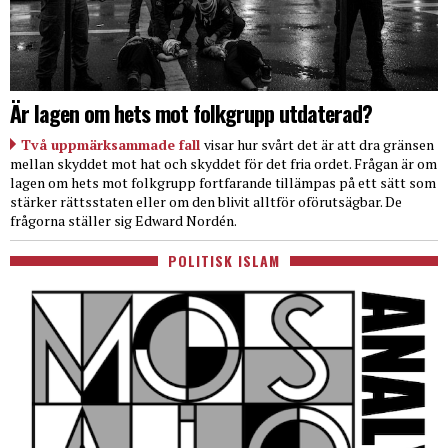
Är lagen om hets mot folkgrupp utdaterad?
Två uppmärksammade fall
visar hur svårt det är att dra gränsen
mellan skyddet mot hat och skyddet för det fria ordet. Frågan är om
lagen om hets mot folkgrupp fortfarande tillämpas på ett sätt som
stärker rättsstaten eller om den blivit alltför oförutsägbar. De
frågorna ställer sig Edward Nordén.
POLITISK ISLAM