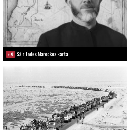
Så ritades Marockos karta
0