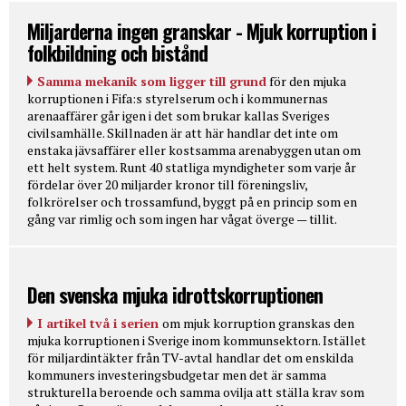
Miljarderna ingen granskar - Mjuk korruption i
folkbildning och bistånd
Samma mekanik som ligger till grund
för den mjuka
korruptionen i Fifa:s styrelserum och i kommunernas
arenaaffärer går igen i det som brukar kallas Sveriges
civilsamhälle. Skillnaden är att här handlar det inte om
enstaka jävsaffärer eller kostsamma arenabyggen utan om
ett helt system. Runt 40 statliga myndigheter som varje år
fördelar över 20 miljarder kronor till föreningsliv,
folkrörelser och trossamfund, byggt på en princip som en
gång var rimlig och som ingen har vågat överge — tillit.
Den svenska mjuka idrottskorruptionen
I artikel två i serien
om mjuk korruption granskas den
mjuka korruptionen i Sverige inom kommunsektorn. Istället
för miljardintäkter från TV-avtal handlar det om enskilda
kommuners investeringsbudgetar men det är samma
strukturella beroende och samma ovilja att ställa krav som