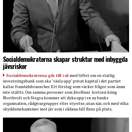
Socialdemokraterna skapar struktur med inbyggda
jävsrisker
Socialdemokraterna går till val
med löftet om en statlig
investeringsbank som ska "växla upp" privat kapital i det partiet
kallar framtidsbranscher. Ett förslag som väcker frågor som ännu
inte ställts. Om samma personer som återfinns
kretsen kring
Northvolt och Stegra kommer att dyka upp i en ny banks
organisation, rådgivargrupper eller styrelse, utan när, och med vilka
skyddsmekanismer mot jäv som i sådana fall finns på plats.