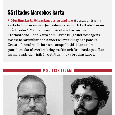
Så ritades Marockos karta
Muslimska brödraskapets grundare
Hassan al-Banna
kallade honom sin vän. Jerusalems stormufti kallade honom
“vår broder”. Mannen som 1956 ritade kartan över
Stormarocko – den karta som ligger till grund för dagens
Västsaharakonflikt och händelseutvecklingen i spanska
Ceuta – formulerade inte sina anspråk vid sidan av det
panislamiska nätverket kring muftin och Brödraskapet. Han
formulerade dem inifrån det Muslimska brödraskapet.
POLITISK ISLAM