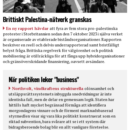
Brittiskt Palestina-nätverk granskas
En ny rapport hävdar
att fyra av fem stora pro-palestinska
protester i Storbritannien sedan den 7 oktober 2023 i själva verket
är organiserade av etablerade biståndsorganisationer. Rapporten
beskriver en reell och delvis underrapporterad samt bristfälligt
belyst fråga. Brittiska regelverk för välgörenhet och politisk
mobilisering är otillräckliga för att fånga upp hybridorganisationer
och gränsöverskridande finansiering, oavsett avsändare.
När politiken leker "business"
Northvolt, vindkraftens strukturella
olönsamhet och
utsläppsrättssystemets inbyggda snedvridningar är inte
identiska fall, men de delar en gemensam logik. Staten har
hittills haft mycket begränsad förmåga att identifiera
morgondagens vinnare och de förment marknadsbaserad
styrmedlen visar sig vara lika politiskt konstruerat som en
riktad subvention, bara svårare att se i ett system där
bidragsberoende bolag blir en allt vanligare företeelse.