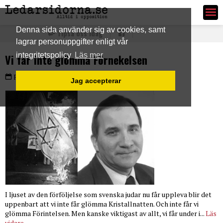
Ledarsidorna.se
Denna sida använder sig av cookies, samt
Tipsa oss idag
lagrar personuppgifter enligt vår
integritetspolicy
Läs mer
Vi får inte glömma Förnekelsen
Fredag 10 nov 2023
Jag accepterar
I ljuset av den förföljelse som svenska judar nu får uppleva blir det
uppenbart att vi inte får glömma Kristallnatten. Och inte får vi
glömma Förintelsen. Men kanske viktigast av allt, vi får under i...
Läs
vidare...