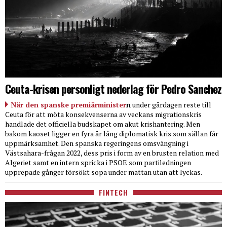
Ceuta-krisen personligt nederlag för Pedro Sanchez
När den spanske premiärminister
n
under gårdagen reste till
Ceuta för att möta konsekvenserna av veckans migrationskris
handlade det officiella budskapet om akut krishantering. Men
bakom kaoset ligger en fyra år lång diplomatisk kris som sällan får
uppmärksamhet. Den spanska regeringens omsvängning i
Västsahara-frågan 2022, dess pris i form av en brusten relation med
Algeriet samt en intern spricka i PSOE som partiledningen
upprepade gånger försökt sopa under mattan utan att lyckas.
FINTECH