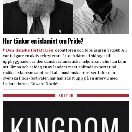
Hur tänker en islamist om Pride?
Den danske författaren
, debattören och föreläsaren Yaqoub Ali
var tidigare en aktiv rekryterare åt, och därmed bidragit till
uppbyggnaden av den danska islamistiska miljön. En miljö han kom
att lämna och är idag en av landets mest anlitade experter på
radikal islamism samt radikala muslimska rörelser. Inför den
svenska Pride-festivalen har han ställt upp på en intervju med
Ledarsidornas Edward Nordén.
KULTUR