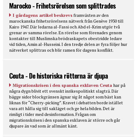
Marocko - Frihetsrörelsen som splittrades
I gårdagens artikel beskrevs
framväxten av den
marockanska frihetsrörelsens nätverk från Genève 1930 till
Kairo 1947. Där ledarna al-Fassi och Abd el-Krim utgör två
grenar av samma rörelse. En rörelse som förenades genom
kontakter till Muslimska brödraskapets obestridde ledare
vid tiden, Amin al-Husseini. I den tredje delen av fyra följer hur
nätverket splittras och blir ramen för dagens konflikt.
Ceuta - De historiska rötterna är djupa
Migrationskrisen i den spanska exklaven Ceuta
har på
några dygn blivit ett svenskt inrikespolitiskt slagträ. Där
bägge sidor blockgränsen ägnar sig åt något som bäst kan
liknas för “Cherry-picking”. Kravet i debatten borde istället
vara att hålla sig till sakläget och ge hela bilden. Det är
rimligt i tider med desinformation. Frågan om
migrationskrisen i den spanska exklaven är större och går
djupare än vad som är allmänt känt.