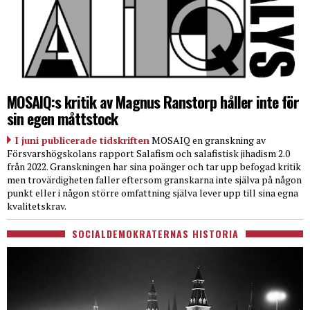
MOSAIQ:s kritik av Magnus Ranstorp håller inte för
sin egen måttstock
I juni publicerade tidskriften
MOSAIQ en granskning av
Försvarshögskolans rapport Salafism och salafistisk jihadism 2.0
från 2022. Granskningen har sina poänger och tar upp befogad kritik
men trovärdigheten faller eftersom granskarna inte själva på någon
punkt eller i någon större omfattning själva lever upp till sina egna
kvalitetskrav.
SOCIALDEMOKRATERNAS HISTORIA