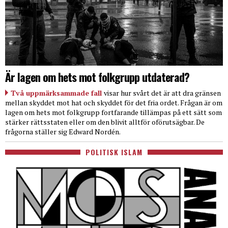
Är lagen om hets mot folkgrupp utdaterad?
Två uppmärksammade fall
visar hur svårt det är att dra gränsen
mellan skyddet mot hat och skyddet för det fria ordet. Frågan är om
lagen om hets mot folkgrupp fortfarande tillämpas på ett sätt som
stärker rättsstaten eller om den blivit alltför oförutsägbar. De
frågorna ställer sig Edward Nordén.
POLITISK ISLAM