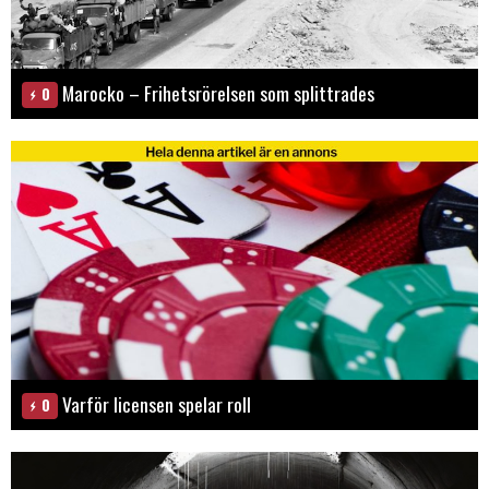
Marocko – Frihetsrörelsen som splittrades
0
Varför licensen spelar roll
0