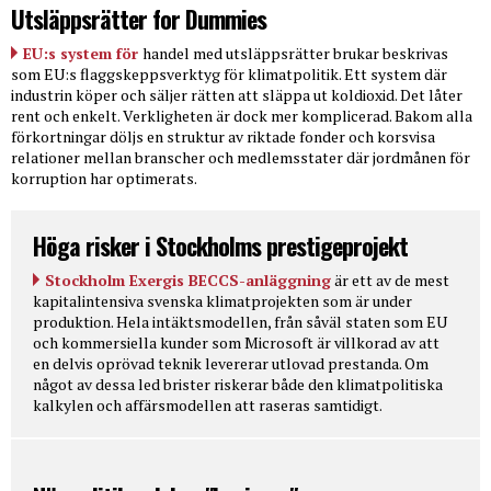
Utsläppsrätter for Dummies
EU:s system för
handel med utsläppsrätter brukar beskrivas
som EU:s flaggskeppsverktyg för klimatpolitik. Ett system där
industrin köper och säljer rätten att släppa ut koldioxid. Det låter
rent och enkelt. Verkligheten är dock mer komplicerad. Bakom alla
förkortningar döljs en struktur av riktade fonder och korsvisa
relationer mellan branscher och medlemsstater där jordmånen för
korruption har optimerats.
Höga risker i Stockholms prestigeprojekt
Stockholm Exergis BECCS-anläggning
är ett av de mest
kapitalintensiva svenska klimatprojekten som är under
produktion. Hela intäktsmodellen, från såväl staten som EU
och kommersiella kunder som Microsoft är villkorad av att
en delvis oprövad teknik levererar utlovad prestanda. Om
något av dessa led brister riskerar både den klimatpolitiska
kalkylen och affärsmodellen att raseras samtidigt.