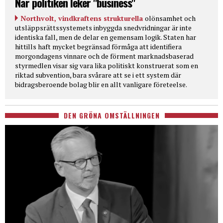
När politiken leker "business"
Northvolt, vindkraftens strukturella
olönsamhet och
utsläppsrättssystemets inbyggda snedvridningar är inte
identiska fall, men de delar en gemensam logik. Staten har
hittills haft mycket begränsad förmåga att identifiera
morgondagens vinnare och de förment marknadsbaserad
styrmedlen visar sig vara lika politiskt konstruerat som en
riktad subvention, bara svårare att se i ett system där
bidragsberoende bolag blir en allt vanligare företeelse.
DEN GRÖNA OMSTÄLLNINGEN