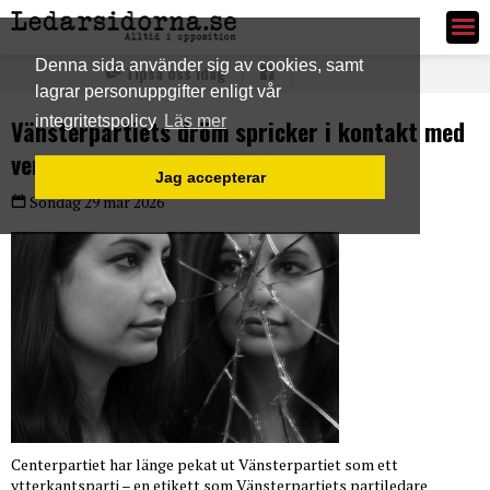
Ledarsidorna.se
Denna sida använder sig av cookies, samt
Tipsa oss idag
lagrar personuppgifter enligt vår
integritetspolicy
Läs mer
Vänsterpartiets dröm spricker i kontakt med
verkligheten
Jag accepterar
Söndag 29 mar 2026
Centerpartiet har länge pekat ut Vänsterpartiet som ett
ytterkantsparti – en etikett som Vänsterpartiets partiledare