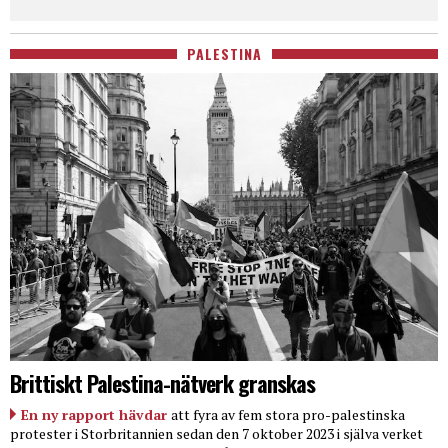
PALESTINA
Brittiskt Palestina-nätverk granskas
En ny rapport hävdar
att fyra av fem stora pro-palestinska
protester i Storbritannien sedan den 7 oktober 2023 i själva verket