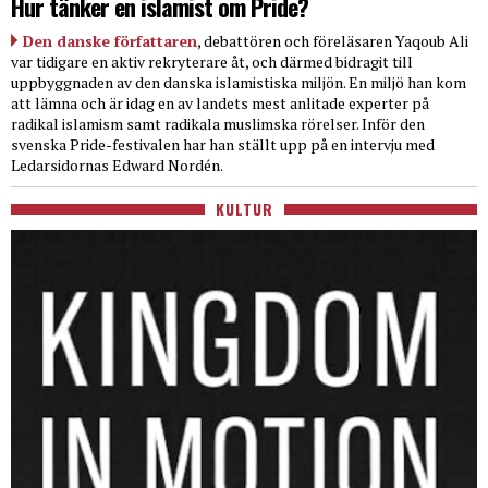
Hur tänker en islamist om Pride?
Den danske författaren
, debattören och föreläsaren Yaqoub Ali
var tidigare en aktiv rekryterare åt, och därmed bidragit till
uppbyggnaden av den danska islamistiska miljön. En miljö han kom
att lämna och är idag en av landets mest anlitade experter på
radikal islamism samt radikala muslimska rörelser. Inför den
svenska Pride-festivalen har han ställt upp på en intervju med
Ledarsidornas Edward Nordén.
KULTUR