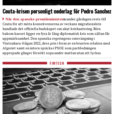
Ceuta-krisen personligt nederlag för Pedro Sanchez
När den spanske premiärminister
n
under gårdagen reste till
Ceuta för att möta konsekvenserna av veckans migrationskris
handlade det officiella budskapet om akut krishantering. Men
bakom kaoset ligger en fyra år lång diplomatisk kris som sällan får
uppmärksamhet. Den spanska regeringens omsvängning i
Västsahara-frågan 2022, dess pris i form av en brusten relation med
Algeriet samt en intern spricka i PSOE som partiledningen
upprepade gånger försökt sopa under mattan utan att lyckas.
FINTECH