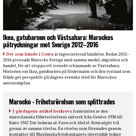
Ikea, gatubarnen och Västsahara: Marockos
påtryckningar mot Sverige 2012–2016
Det som hände i Ceuta
är ingen isolerad händelse. Redan 2012–
2016 pressade Marocko Sverige med samma medel, migration och
handel, för att stoppa ett svenskt erkännande av Västsahara.
Historien om Ikea, gatubarnen på Södermalm och den tystnad som
följde ger perspektiv på dagens svenska stöd för Marockos
autonomiplan.
Marocko - Frihetsrörelsen som splittrades
I gårdagens artikel beskrevs
framväxten av den
marockanska frihetsrörelsens nätverk från Genève 1930 till
Kairo 1947. Där ledarna al-Fassi och Abd el-Krim utgör två
grenar av samma rörelse. En rörelse som förenades genom
kontakter till Muslimska brödraskapets obestridde ledare