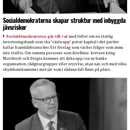
Socialdemokraterna skapar struktur med inbyggda
jävsrisker
Socialdemokraterna går till val
med löftet om en statlig
investeringsbank som ska "växla upp" privat kapital i det partiet
kallar framtidsbranscher. Ett förslag som väcker frågor som ännu
inte ställts. Om samma personer som återfinns
kretsen kring
Northvolt och Stegra kommer att dyka upp i en ny banks
organisation, rådgivargrupper eller styrelse, utan när, och med vilka
skyddsmekanismer mot jäv som i sådana fall finns på plats.