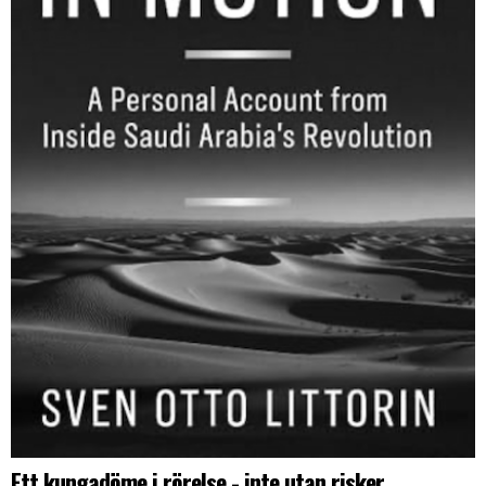
Ett kungadöme i rörelse - inte utan risker