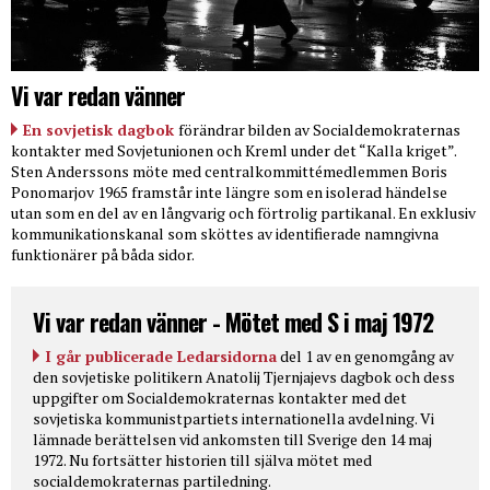
Vi var redan vänner
En sovjetisk dagbok
förändrar bilden av Socialdemokraternas
kontakter med Sovjetunionen och Kreml under det “Kalla kriget”.
Sten Anderssons möte med centralkommittémedlemmen Boris
Ponomarjov 1965 framstår inte längre som en isolerad händelse
utan som en del av en långvarig och förtrolig partikanal. En exklusiv
kommunikationskanal som sköttes av identifierade namngivna
funktionärer på båda sidor.
Vi var redan vänner - Mötet med S i maj 1972
I går publicerade Ledarsidorna
del 1 av en genomgång av
den sovjetiske politikern Anatolij Tjernjajevs dagbok och dess
uppgifter om Socialdemokraternas kontakter med det
sovjetiska kommunistpartiets internationella avdelning. Vi
lämnade berättelsen vid ankomsten till Sverige den 14 maj
1972. Nu fortsätter historien till själva mötet med
socialdemokraternas partiledning.