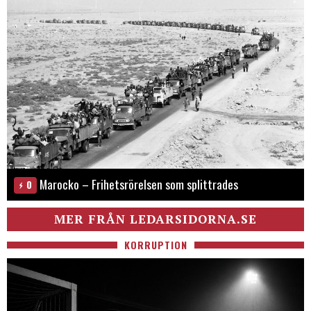
Marocko – Frihetsrörelsen som splittrades
0
MER FRÅN LEDARSIDORNA.SE
KORRUPTION