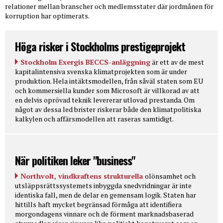
relationer mellan branscher och medlemsstater där jordmånen för
korruption har optimerats.
Höga risker i Stockholms prestigeprojekt
Stockholm Exergis BECCS-anläggning
är ett av de mest
kapitalintensiva svenska klimatprojekten som är under
produktion. Hela intäktsmodellen, från såväl staten som EU
och kommersiella kunder som Microsoft är villkorad av att
en delvis oprövad teknik levererar utlovad prestanda. Om
något av dessa led brister riskerar både den klimatpolitiska
kalkylen och affärsmodellen att raseras samtidigt.
När politiken leker "business"
Northvolt, vindkraftens strukturella
olönsamhet och
utsläppsrättssystemets inbyggda snedvridningar är inte
identiska fall, men de delar en gemensam logik. Staten har
hittills haft mycket begränsad förmåga att identifiera
morgondagens vinnare och de förment marknadsbaserad