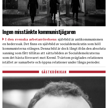
Ingen misstänkte kommunistjägaren
I den svenska arbetarrörelsens
självbild är antikommunismen
en hederssak. Det finns en självbild av socialdemokratin som höll
kommunisterna stången. Denna bild är dock långt ifrån den absoluta
sanning som fått tillåtas att sätta bilden av Socialdemokraterna
som det bästa försvaret mot Kreml. Tvärtom präglades relationen
istället av samarbete och öppna relationer under långa perioder.
GÄSTKRÖNIKAN