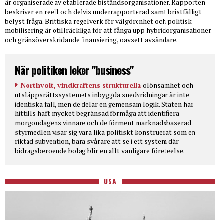
är organiserade av etablerade biståndsorganisationer. Rapporten
beskriver en reell och delvis underrapporterad samt bristfälligt
belyst fråga. Brittiska regelverk för välgörenhet och politisk
mobilisering är otillräckliga för att fånga upp hybridorganisationer
och gränsöverskridande finansiering, oavsett avsändare.
När politiken leker "business"
Northvolt, vindkraftens strukturella
olönsamhet och
utsläppsrättssystemets inbyggda snedvridningar är inte
identiska fall, men de delar en gemensam logik. Staten har
hittills haft mycket begränsad förmåga att identifiera
morgondagens vinnare och de förment marknadsbaserad
styrmedlen visar sig vara lika politiskt konstruerat som en
riktad subvention, bara svårare att se i ett system där
bidragsberoende bolag blir en allt vanligare företeelse.
USA