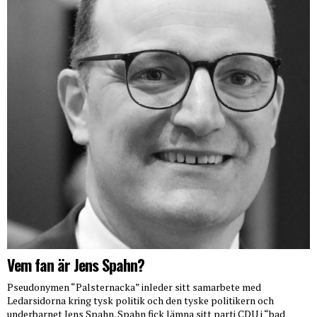
Vem fan är Jens Spahn?
Pseudonymen “Palsternacka” inleder sitt samarbete med
Ledarsidorna kring tysk politik och den tyske politikern och
underbarnet Jens Spahn. Spahn fick lämna sitt parti CDU i “bad