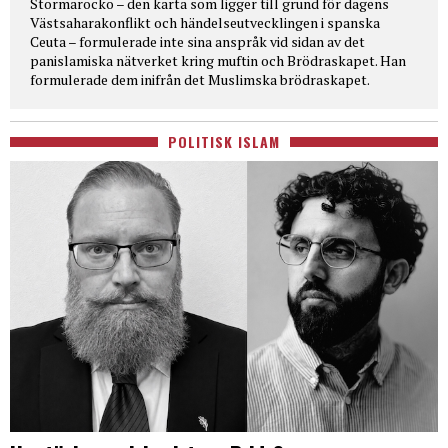
Stormarocko – den karta som ligger till grund för dagens
Västsaharakonflikt och händelseutvecklingen i spanska
Ceuta – formulerade inte sina anspråk vid sidan av det
panislamiska nätverket kring muftin och Brödraskapet. Han
formulerade dem inifrån det Muslimska brödraskapet.
POLITISK ISLAM