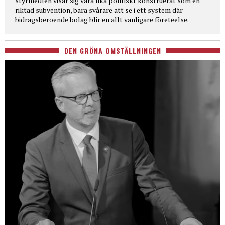
styrmedlen visar sig vara lika politiskt konstruerat som en
riktad subvention, bara svårare att se i ett system där
bidragsberoende bolag blir en allt vanligare företeelse.
DEN GRÖNA OMSTÄLLNINGEN