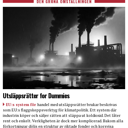
DEN GRÖNA OMSTÄLLNINGEN
Utsläppsrätter for Dummies
EU:s system för
handel med utsläppsrätter brukar beskrivas
som EU:s flaggskeppsverktyg för klimatpolitik. Ett system där
industrin köper och säljer rätten att släppa ut koldioxid. Det låter
rent och enkelt. Verkligheten är dock mer komplicerad. Bakom alla
förkortningar döljs en struktur av riktade fonder och korsvisa