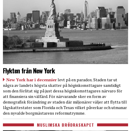
Flykten från New York
New York har i decennier
levt på en paradox. Staden tar ut
några av landets högsta skatter på höginkomsttagare samtidigt
som den förlitat sig på just dessa höginkomsttagares närvaro för
att finansiera sin välfärd. För närvarande sker en form av
demografisk förändring av staden där miljonärer väljer att flytta till
lågskattestater som Florida och Texas vilket påverkar och utmanar
den nyvalde borgmästarens reformutrymme.
MUSLIMSKA BRÖDRASKAPET