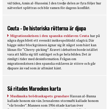
vid tiden, Amin al-Husseini. I den tredje delen av fyra följer hur
nätverket splittras och blir ramen för dagens konflikt.
Ceuta - De historiska rötterna är djupa
Migrationskrisen i den spanska exklaven Ceuta
har på
några dygn blivit ett svenskt inrikespolitiskt slagträ. Där
bägge sidor blockgränsen ägnar sig åt något som bäst kan
liknas för “Cherry-picking”. Kravet i debatten borde istället
vara att hålla sig till sakläget och ge hela bilden. Det är
rimligt i tider med desinformation. Frågan om
migrationskrisen i den spanska exklaven är större och går
djupare än vad som är allmänt känt.
Så ritades Marockos karta
Muslimska brödraskapets grundare
Hassan al-Banna
kallade honom sin vän. Jerusalems stormufti kallade honom
“vår broder”. Mannen som 1956 ritade kartan över