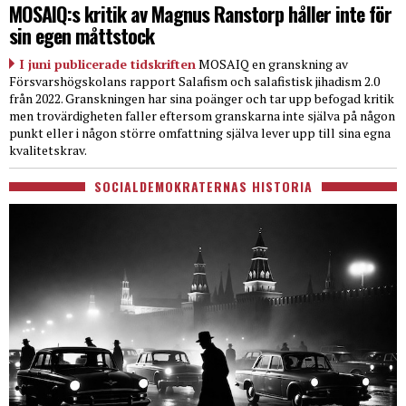
MOSAIQ:s kritik av Magnus Ranstorp håller inte för
sin egen måttstock
I juni publicerade tidskriften
MOSAIQ en granskning av
Försvarshögskolans rapport Salafism och salafistisk jihadism 2.0
från 2022. Granskningen har sina poänger och tar upp befogad kritik
men trovärdigheten faller eftersom granskarna inte själva på någon
punkt eller i någon större omfattning själva lever upp till sina egna
kvalitetskrav.
SOCIALDEMOKRATERNAS HISTORIA