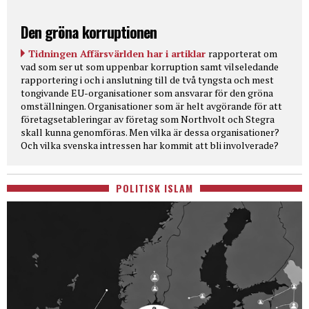
Den gröna korruptionen
Tidningen Affärsvärlden har i artiklar
rapporterat om
vad som ser ut som uppenbar korruption samt vilseledande
rapportering i och i anslutning till de två tyngsta och mest
tongivande EU-organisationer som ansvarar för den gröna
omställningen. Organisationer som är helt avgörande för att
företagsetableringar av företag som Northvolt och Stegra
skall kunna genomföras. Men vilka är dessa organisationer?
Och vilka svenska intressen har kommit att bli involverade?
POLITISK ISLAM