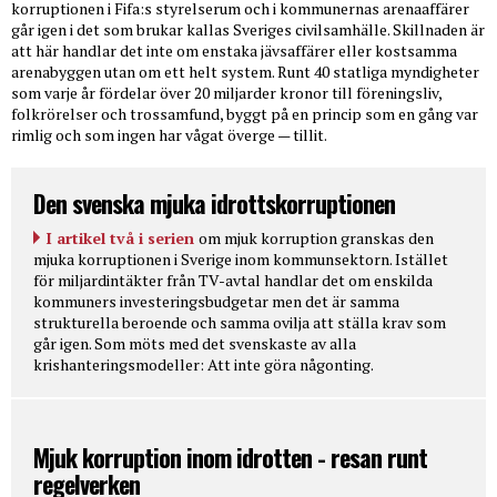
korruptionen i Fifa:s styrelserum och i kommunernas arenaaffärer
går igen i det som brukar kallas Sveriges civilsamhälle. Skillnaden är
att här handlar det inte om enstaka jävsaffärer eller kostsamma
arenabyggen utan om ett helt system. Runt 40 statliga myndigheter
som varje år fördelar över 20 miljarder kronor till föreningsliv,
folkrörelser och trossamfund, byggt på en princip som en gång var
rimlig och som ingen har vågat överge — tillit.
Den svenska mjuka idrottskorruptionen
I artikel två i serien
om mjuk korruption granskas den
mjuka korruptionen i Sverige inom kommunsektorn. Istället
för miljardintäkter från TV-avtal handlar det om enskilda
kommuners investeringsbudgetar men det är samma
strukturella beroende och samma ovilja att ställa krav som
går igen. Som möts med det svenskaste av alla
krishanteringsmodeller: Att inte göra någonting.
Mjuk korruption inom idrotten - resan runt
regelverken