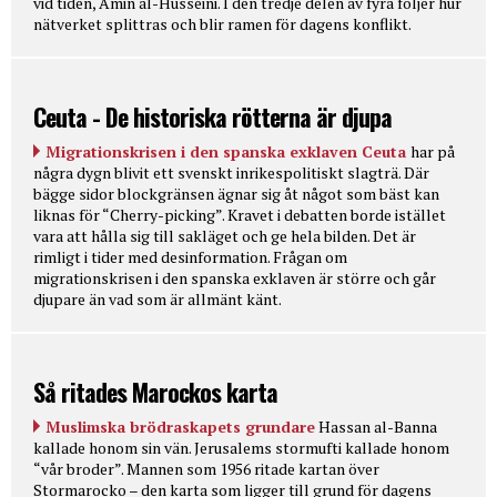
vid tiden, Amin al-Husseini. I den tredje delen av fyra följer hur
nätverket splittras och blir ramen för dagens konflikt.
Ceuta - De historiska rötterna är djupa
Migrationskrisen i den spanska exklaven Ceuta
har på
några dygn blivit ett svenskt inrikespolitiskt slagträ. Där
bägge sidor blockgränsen ägnar sig åt något som bäst kan
liknas för “Cherry-picking”. Kravet i debatten borde istället
vara att hålla sig till sakläget och ge hela bilden. Det är
rimligt i tider med desinformation. Frågan om
migrationskrisen i den spanska exklaven är större och går
djupare än vad som är allmänt känt.
Så ritades Marockos karta
Muslimska brödraskapets grundare
Hassan al-Banna
kallade honom sin vän. Jerusalems stormufti kallade honom
“vår broder”. Mannen som 1956 ritade kartan över
Stormarocko – den karta som ligger till grund för dagens