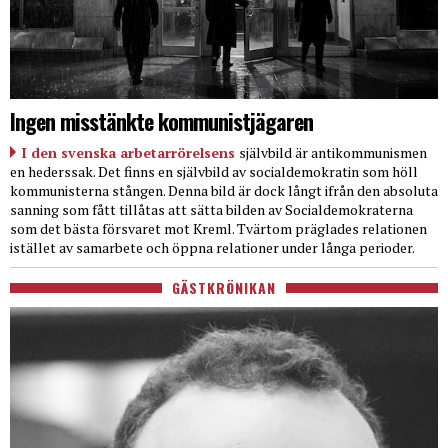
Ingen misstänkte kommunistjägaren
I den svenska arbetarrörelsens
självbild är antikommunismen
en hederssak. Det finns en självbild av socialdemokratin som höll
kommunisterna stången. Denna bild är dock långt ifrån den absoluta
sanning som fått tillåtas att sätta bilden av Socialdemokraterna
som det bästa försvaret mot Kreml. Tvärtom präglades relationen
istället av samarbete och öppna relationer under långa perioder.
GÄSTKRÖNIKAN