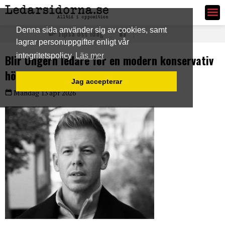
Ledarsidorna.se
Denna sida använder sig av cookies, samt
Tipsa oss idag
lagrar personuppgifter enligt vår
integritetspolicy
Läs mer
Blir Ungern ledare för en modern konservativ
höger?
Jag accepterar
Måndag 13 apr 2026