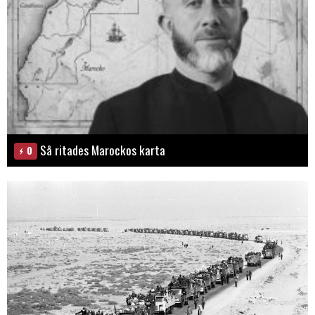
Så ritades Marockos karta
0