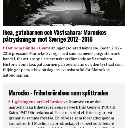
Ikea, gatubarnen och Västsahara: Marockos
påtryckningar mot Sverige 2012–2016
Det som hände i Ceuta
är ingen isolerad händelse. Redan 2012–
2016 pressade Marocko Sverige med samma medel, migration och
handel, för att stoppa ett svenskt erkännande av Västsahara.
Historien om Ikea, gatubarnen på Södermalm och den tystnad som
följde ger perspektiv på dagens svenska stöd för Marockos
autonomiplan.
Marocko - Frihetsrörelsen som splittrades
I gårdagens artikel beskrevs
framväxten av den
marockanska frihetsrörelsens nätverk från Genève 1930 till
Kairo 1947. Där ledarna al-Fassi och Abd el-Krim utgör två
grenar av samma rörelse. En rörelse som förenades genom
kontakter till Muslimska brödraskapets obestridde ledare