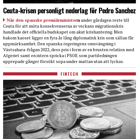
Ceuta-krisen personligt nederlag för Pedro Sanchez
När den spanske premiärminister
n
under gårdagen reste till
Ceuta för att möta konsekvenserna av veckans migrationskris
handlade det officiella budskapet om akut krishantering. Men
bakom kaoset ligger en fyra år lång diplomatisk kris som sällan får
uppmärksamhet. Den spanska regeringens omsvängning i
Västsahara-frågan 2022, dess pris i form av en brusten relation med
Algeriet samt en intern spricka i PSOE som partiledningen
upprepade gånger försökt sopa under mattan utan att lyckas.
FINTECH