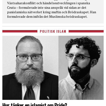
Västsaharakonflikt och händelseutvecklingen i spanska
Ceuta – formulerade inte sina anspråk vid sidan av det
panislamiska nätverket kring muftin och Brödraskapet. Han
formulerade dem inifrån det Muslimska brödraskapet.
POLITISK ISLAM
Hur tänker en islamist om Pride?