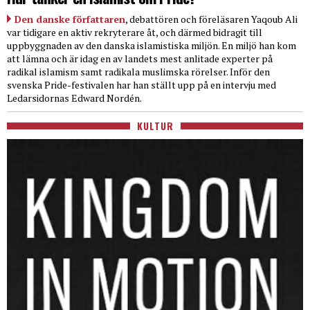
Den danske författaren
, debattören och föreläsaren Yaqoub Ali
var tidigare en aktiv rekryterare åt, och därmed bidragit till
uppbyggnaden av den danska islamistiska miljön. En miljö han kom
att lämna och är idag en av landets mest anlitade experter på
radikal islamism samt radikala muslimska rörelser. Inför den
svenska Pride-festivalen har han ställt upp på en intervju med
Ledarsidornas Edward Nordén.
KULTUR