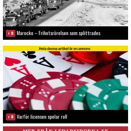
Marocko – Frihetsrörelsen som splittrades
0
Varför licensen spelar roll
0