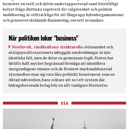
beskriver en reell och delvis underrapporterad samt bristfälligt
belyst fråga. Brittiska regelverk för välgörenhet och politisk
mobilisering är otillräckliga för att fånga upp hybridorganisationer
och gränsöverskridande finansiering, oavsett avsändare.
När politiken leker "business"
Northvolt, vindkraftens strukturella
olönsamhet och
utsläppsrättssystemets inbyggda snedvridningar är inte
identiska fall, men de delar en gemensam logik. Staten har
hittills haft mycket begränsad förmåga att identifiera
morgondagens vinnare och de förment marknadsbaserad
styrmedlen visar sig vara lika politiskt konstruerat som en
riktad subvention, bara svårare att se i ett system där
bidragsberoende bolag blir en allt vanligare företeelse.
USA