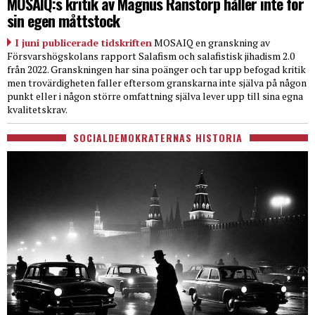
MOSAIQ:s kritik av Magnus Ranstorp håller inte för
sin egen måttstock
I juni publicerade tidskriften
MOSAIQ en granskning av
Försvarshögskolans rapport Salafism och salafistisk jihadism 2.0
från 2022. Granskningen har sina poänger och tar upp befogad kritik
men trovärdigheten faller eftersom granskarna inte själva på någon
punkt eller i någon större omfattning själva lever upp till sina egna
kvalitetskrav.
SOCIALDEMOKRATERNAS HISTORIA