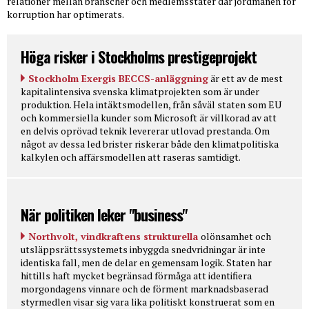
relationer mellan branscher och medlemsstater där jordmånen för
korruption har optimerats.
Höga risker i Stockholms prestigeprojekt
Stockholm Exergis BECCS-anläggning
är ett av de mest
kapitalintensiva svenska klimatprojekten som är under
produktion. Hela intäktsmodellen, från såväl staten som EU
och kommersiella kunder som Microsoft är villkorad av att
en delvis oprövad teknik levererar utlovad prestanda. Om
något av dessa led brister riskerar både den klimatpolitiska
kalkylen och affärsmodellen att raseras samtidigt.
När politiken leker "business"
Northvolt, vindkraftens strukturella
olönsamhet och
utsläppsrättssystemets inbyggda snedvridningar är inte
identiska fall, men de delar en gemensam logik. Staten har
hittills haft mycket begränsad förmåga att identifiera
morgondagens vinnare och de förment marknadsbaserad
styrmedlen visar sig vara lika politiskt konstruerat som en