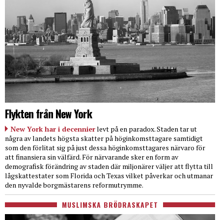
Flykten från New York
New York har i decennier
levt på en paradox. Staden tar ut
några av landets högsta skatter på höginkomsttagare samtidigt
som den förlitat sig på just dessa höginkomsttagares närvaro för
att finansiera sin välfärd. För närvarande sker en form av
demografisk förändring av staden där miljonärer väljer att flytta till
lågskattestater som Florida och Texas vilket påverkar och utmanar
den nyvalde borgmästarens reformutrymme.
MUSLIMSKA BRÖDRASKAPET