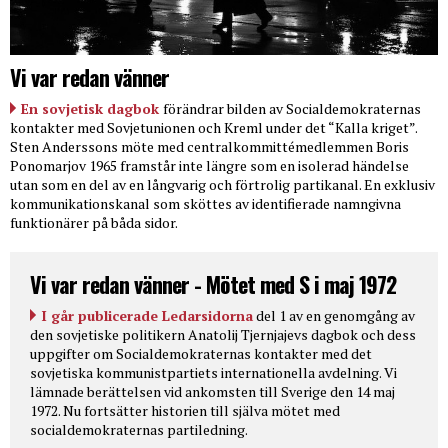
Vi var redan vänner
En sovjetisk dagbok
förändrar bilden av Socialdemokraternas
kontakter med Sovjetunionen och Kreml under det “Kalla kriget”.
Sten Anderssons möte med centralkommittémedlemmen Boris
Ponomarjov 1965 framstår inte längre som en isolerad händelse
utan som en del av en långvarig och förtrolig partikanal. En exklusiv
kommunikationskanal som sköttes av identifierade namngivna
funktionärer på båda sidor.
Vi var redan vänner - Mötet med S i maj 1972
I går publicerade Ledarsidorna
del 1 av en genomgång av
den sovjetiske politikern Anatolij Tjernjajevs dagbok och dess
uppgifter om Socialdemokraternas kontakter med det
sovjetiska kommunistpartiets internationella avdelning. Vi
lämnade berättelsen vid ankomsten till Sverige den 14 maj
1972. Nu fortsätter historien till själva mötet med
socialdemokraternas partiledning.