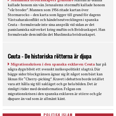
kallade honom sin vän. Jerusalems stormufti kallade honom
“vår broder”. Mannen som 1956 ritade kartan över
Stormarocko – den karta som ligger till grund för dagens
Västsaharakonflikt och händelseutvecklingen i spanska
Ceuta – formulerade inte sina anspråk vid sidan av det
panislamiska nätverket kring muftin och Brödraskapet. Han
formulerade dem inifrån det Muslimska brödraskapet.
Ceuta - De historiska rötterna är djupa
Migrationskrisen i den spanska exklaven Ceuta
har på
några dygn blivit ett svenskt inrikespolitiskt slagträ. Där
bägge sidor blockgränsen ägnar sig åt något som bäst kan
liknas för “Cherry-picking”. Kravet i debatten borde istället
vara att hålla sig till sakläget och ge hela bilden. Det är
rimligt i tider med desinformation. Frågan om
migrationskrisen i den spanska exklaven är större och går
djupare än vad som är allmänt känt.
POLITISK ISLAM