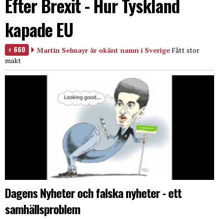
Efter Brexit - Hur Tyskland
kapade EU
660
Martin Selmayr är okänt namn i Sverige
Fått stor
makt
Dagens Nyheter och falska nyheter - ett
samhällsproblem