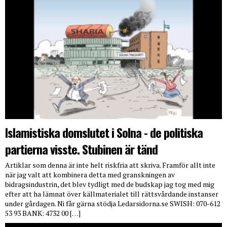
Islamistiska domslutet i Solna - de politiska
partierna visste. Stubinen är tänd
Artiklar som denna är inte helt riskfria att skriva. Framför allt inte
när jag valt att kombinera detta med granskningen av
bidragsindustrin, det blev tydligt med de budskap jag tog med mig
efter att ha lämnat över källmaterialet till rättsvårdande instanser
under gårdagen. Ni får gärna stödja Ledarsidorna.se SWISH: 070-612
53 93 BANK: 4732 00 […]