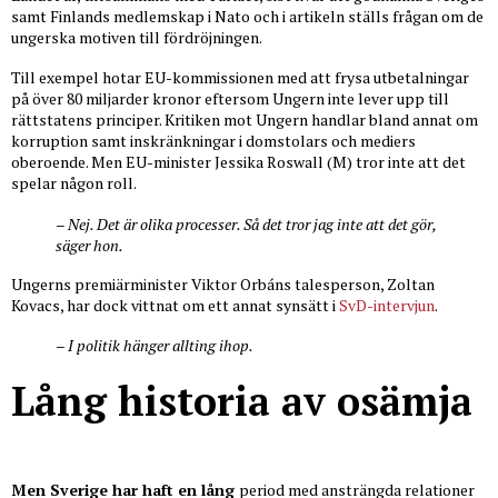
samt Finlands medlemskap i Nato och i artikeln ställs frågan om de
ungerska motiven till fördröjningen.
Till exempel hotar EU-kommissionen med att frysa utbetalningar
på över 80 miljarder kronor eftersom Ungern inte lever upp till
rättstatens principer. Kritiken mot Ungern handlar bland annat om
korruption samt inskränkningar i domstolars och mediers
oberoende. Men EU-minister Jessika Roswall (M) tror inte att det
spelar någon roll.
– Nej. Det är olika processer. Så det tror jag inte att det gör,
säger hon.
Ungerns premiärminister Viktor Orbáns talesperson, Zoltan
Kovacs, har dock vittnat om ett annat synsätt i
SvD-intervjun
.
– I politik hänger allting ihop.
Lång historia av osämja
Men Sverige har haft en lång
period med ansträngda relationer