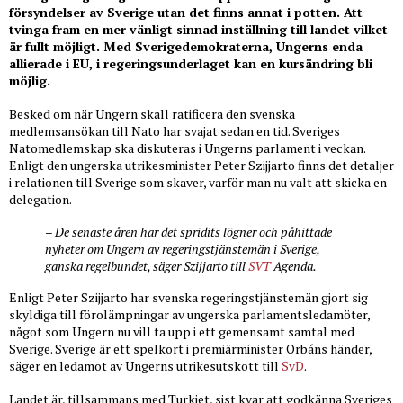
försyndelser av Sverige utan det finns annat i potten. Att
tvinga fram en mer vänligt sinnad inställning till landet vilket
är fullt möjligt. Med Sverigedemokraterna, Ungerns enda
allierade i EU, i regeringsunderlaget kan en kursändring bli
möjlig.
Besked om när Ungern skall ratificera den svenska
medlemsansökan till Nato har svajat sedan en tid. Sveriges
Natomedlemskap ska diskuteras i Ungerns parlament i veckan.
Enligt den ungerska utrikesminister Peter Szijjarto finns det detaljer
i relationen till Sverige som skaver, varför man nu valt att skicka en
delegation.
– De senaste åren har det spridits lögner och påhittade
nyheter om Ungern av regeringstjänstemän i Sverige,
ganska regelbundet, säger Szijjarto till
SVT
Agenda.
Enligt Peter Szijjarto har svenska regeringstjänstemän gjort sig
skyldiga till förolämpningar av ungerska parlamentsledamöter,
något som Ungern nu vill ta upp i ett gemensamt samtal med
Sverige. Sverige är ett spelkort i premiärminister Orbáns händer,
säger en ledamot av Ungerns utrikesutskott till
SvD
.
Landet är, tillsammans med Turkiet, sist kvar att godkänna Sveriges