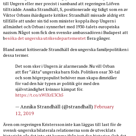
till Ungern eller mer precist i samband att regeringen Löfven
tillträdde. Annika Strandhäll, S, positionerade sig tidigt som en av
Viktor Orbans ihärdigaste kritiker. Strandhäll missade aldrig ett
tillfälle att under sin tid som minister koppla ihop Ungern i
allmänhet och Orban i synnerhet med 1930-talets europeiska
nazism. Något som fick den svenske ambassadören i Budapest att
b
esöka det ungerska utrikesdepartementet
flera gånger.
Bland annat kritiserade Strandhäll den ungerska familjepolitiken i
dessa termer.
Det som sker i Ungern är alarmerande. Nu vill Orban
att fler ”äkta” ungerska barn föds. Politiken osar 30-tal
och som högerpopulist behöver man skapa dimridåer
för vad den här typen av politik gör med den
självständighet kvinnor kämpat för.
https://t.co/xWlXrE3Ch5
— Annika Strandhäll (@strandhall)
February
12, 2019
Även om regeringen Kristersson inte kan läggas till last för de
svensk-ungerska bilaterala relationerna som de utvecklats
historiskt går det inte att komma ifrån just den historien. Och det