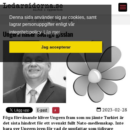
Ledarsidorna.se
Denna sida använder sig av cookies, samt
Tipsa oss idag
lagrar personuppgifter enligt vår
Ungern håller Sverige gisslan
integritetspolicy
Läs mer
Jag accepterar
2023-02-28
E-post
Föga förvånande kliver Ungern fram som nu jämte Turkiet är
det sista hindret för ett svenskt fullt Nato-medlemskap. Inte
bara ger Ungern igen för vad de uppfattar som tidigare