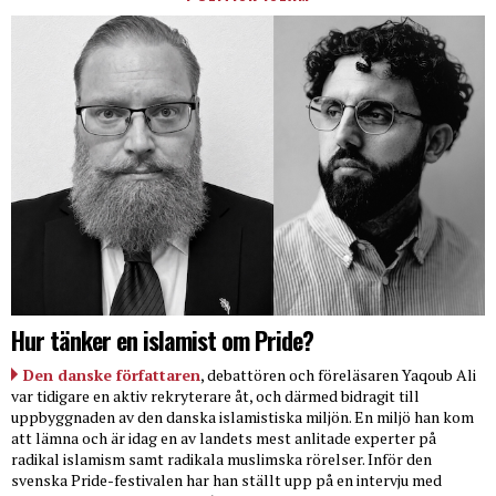
Hur tänker en islamist om Pride?
Den danske författaren
, debattören och föreläsaren Yaqoub Ali
var tidigare en aktiv rekryterare åt, och därmed bidragit till
uppbyggnaden av den danska islamistiska miljön. En miljö han kom
att lämna och är idag en av landets mest anlitade experter på
radikal islamism samt radikala muslimska rörelser. Inför den
svenska Pride-festivalen har han ställt upp på en intervju med