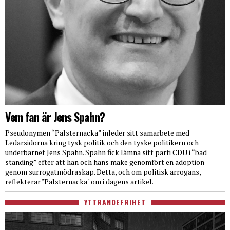
Vem fan är Jens Spahn?
Pseudonymen “Palsternacka” inleder sitt samarbete med
Ledarsidorna kring tysk politik och den tyske politikern och
underbarnet Jens Spahn. Spahn fick lämna sitt parti CDU i “bad
standing” efter att han och hans make genomfört en adoption
genom surrogatmödraskap. Detta, och om politisk arrogans,
reflekterar "Palsternacka" om i dagens artikel.
YTTRANDEFRIHET