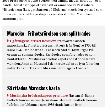
2016 pressade Marocko Sverige med samma medel, migration och
handel, för att stoppa ett svenskt erkännande av Västsahara.
Historien om Ikea, gatubarnen på Södermalm och den tystnad som
följde ger perspektiv på dagens svenska stöd för Marockos
autonomiplan.
Marocko - Frihetsrörelsen som splittrades
I gårdagens artikel beskrevs
framväxten av den
marockanska frihetsrörelsens nätverk från Genève 1930 till
Kairo 1947. Där ledarna al-Fassi och Abd el-Krim utgör två
grenar av samma rörelse. En rörelse som förenades genom
kontakter till Muslimska brödraskapets obestridde ledare
vid tiden, Amin al-Husseini. I den tredje delen av fyra följer hur
nätverket splittras och blir ramen för dagens konflikt.
Så ritades Marockos karta
Muslimska brödraskapets grundare
Hassan al-Banna
kallade honom sin vän. Jerusalems stormufti kallade honom
“vår broder”. Mannen som 1956 ritade kartan över