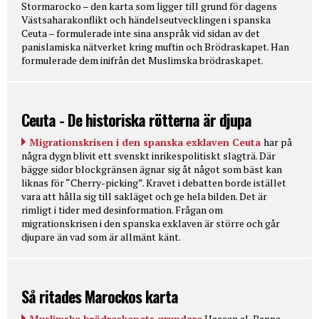
Stormarocko – den karta som ligger till grund för dagens
Västsaharakonflikt och händelseutvecklingen i spanska
Ceuta – formulerade inte sina anspråk vid sidan av det
panislamiska nätverket kring muftin och Brödraskapet. Han
formulerade dem inifrån det Muslimska brödraskapet.
Ceuta - De historiska rötterna är djupa
Migrationskrisen i den spanska exklaven Ceuta
har på
några dygn blivit ett svenskt inrikespolitiskt slagträ. Där
bägge sidor blockgränsen ägnar sig åt något som bäst kan
liknas för “Cherry-picking”. Kravet i debatten borde istället
vara att hålla sig till sakläget och ge hela bilden. Det är
rimligt i tider med desinformation. Frågan om
migrationskrisen i den spanska exklaven är större och går
djupare än vad som är allmänt känt.
Så ritades Marockos karta
Muslimska brödraskapets grundare
Hassan al-Banna