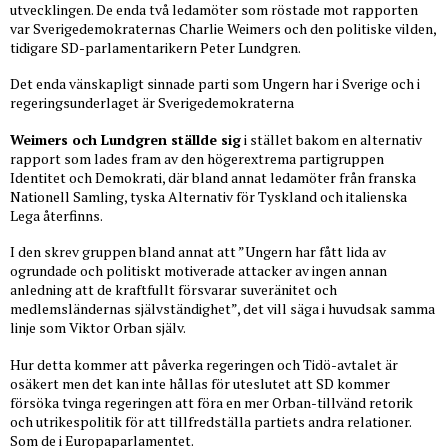
utvecklingen. De enda två ledamöter som röstade mot rapporten
var Sverigedemokraternas Charlie Weimers och den politiske vilden,
tidigare SD-parlamentarikern Peter Lundgren.
Det enda vänskapligt sinnade parti som Ungern har i Sverige och i
regeringsunderlaget är Sverigedemokraterna
Weimers och Lundgren ställde sig
i stället bakom en alternativ
rapport som lades fram av den högerextrema partigruppen
Identitet och Demokrati, där bland annat ledamöter från franska
Nationell Samling, tyska Alternativ för Tyskland och italienska
Lega återfinns.
I den skrev gruppen bland annat att ”Ungern har fått lida av
ogrundade och politiskt motiverade attacker av ingen annan
anledning att de kraftfullt försvarar suveränitet och
medlemsländernas självständighet”, det vill säga i huvudsak samma
linje som Viktor Orban själv.
Hur detta kommer att påverka regeringen och Tidö-avtalet är
osäkert men det kan inte hållas för uteslutet att SD kommer
försöka tvinga regeringen att föra en mer Orban-tillvänd retorik
och utrikespolitik för att tillfredställa partiets andra relationer.
Som de i Europaparlamentet.