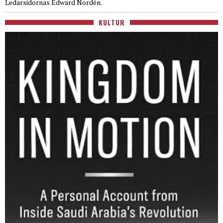
Ledarsidornas Edward Nordén.
KULTUR