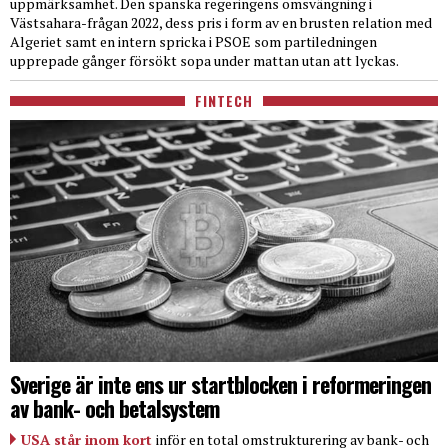
uppmärksamhet. Den spanska regeringens omsvängning i
Västsahara-frågan 2022, dess pris i form av en brusten relation med
Algeriet samt en intern spricka i PSOE som partiledningen
upprepade gånger försökt sopa under mattan utan att lyckas.
FINTECH
Sverige är inte ens ur startblocken i reformeringen
av bank- och betalsystem
USA står inom kort
inför en total omstrukturering av bank- och