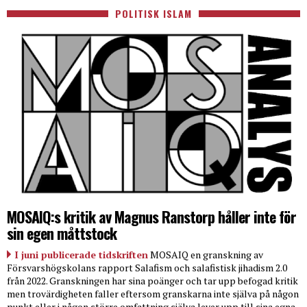
POLITISK ISLAM
MOSAIQ:s kritik av Magnus Ranstorp håller inte för
sin egen måttstock
I juni publicerade tidskriften
MOSAIQ en granskning av
Försvarshögskolans rapport Salafism och salafistisk jihadism 2.0
från 2022. Granskningen har sina poänger och tar upp befogad kritik
men trovärdigheten faller eftersom granskarna inte själva på någon
punkt eller i någon större omfattning själva lever upp till sina egna