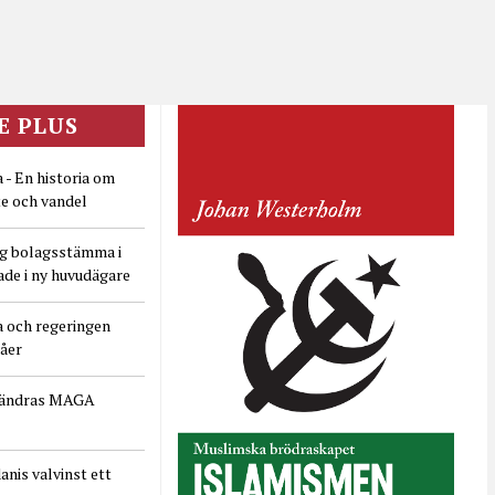
E PLUS
 - En historia om
e och vandel
ig bolagsstämma i
ade i ny huvudägare
a och regeringen
dåer
rändras MAGA
nis valvinst ett