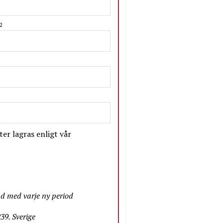
2
er lagras enligt vår
nd med varje ny period
9. Sverige