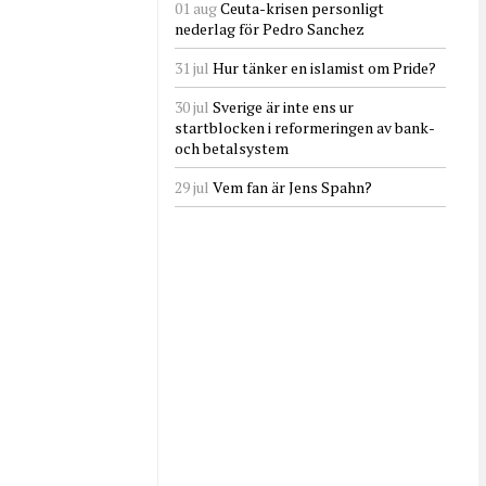
01 aug
Ceuta-krisen personligt
nederlag för Pedro Sanchez
31 jul
Hur tänker en islamist om Pride?
30 jul
Sverige är inte ens ur
startblocken i reformeringen av bank-
och betalsystem
29 jul
Vem fan är Jens Spahn?