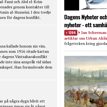
 al-Fassi och Abd el-Krim
renades genom kontakter till
Amin al-Husseini. I den tredje
Dagens Nyheter och
amen för dagens konflikt.
nyheter - ett samhä
1204
Jan Scherman 
artiklar om Urban Ahl
frågetecken kring gjorda
na kallade honom sin vän.
nnen som 1956 ritade kartan
r dagens Västsaharakonflikt
de inte sina anspråk vid sidan
raskapet. Han formulerade dem
ar på några dygn blivit ett
kgränsen ägnar sig åt något