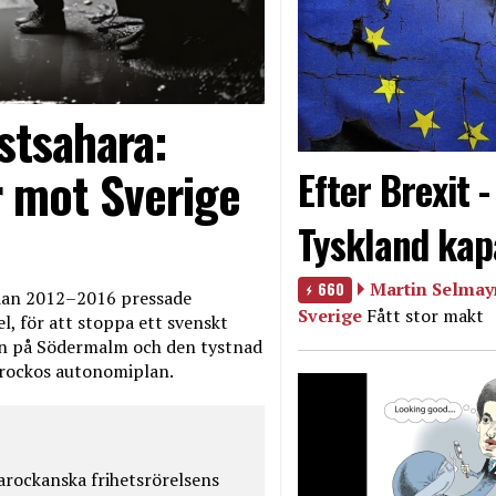
stsahara:
 mot Sverige
Efter Brexit 
Tyskland kap
660
Martin Selmayr
edan 2012–2016 pressade
Sverige
Fått stor makt
, för att stoppa ett svenskt
en på Södermalm och den tystnad
Marockos autonomiplan.
rockanska frihetsrörelsens