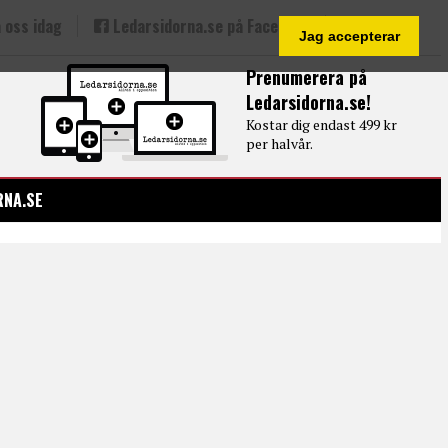
 oss idag
Ledarsidorna.se på Facebook
Jag accepterar
Prenumerera på
Ledarsidorna.se!
Kostar dig endast 499 kr
per halvår.
RNA.SE