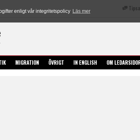
Tipsa
fter enligt vår integritetspolicy
Läs mer
Ledarsidorna.se
TIK
MIGRATION
ÖVRIGT
IN ENGLISH
OM LEDARSIDO