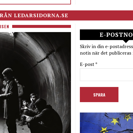
RÅN LEDARSIDORNA.SE
ISEN
E-POSTNO
Skriv in din e-postadress
notis när det publiceras 
E-post *