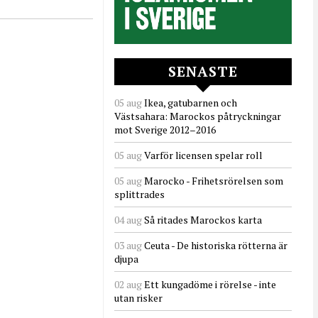
SENASTE
05 aug
Ikea, gatubarnen och
Västsahara: Marockos påtryckningar
mot Sverige 2012–2016
05 aug
Varför licensen spelar roll
05 aug
Marocko - Frihetsrörelsen som
splittrades
04 aug
Så ritades Marockos karta
03 aug
Ceuta - De historiska rötterna är
djupa
02 aug
Ett kungadöme i rörelse - inte
utan risker