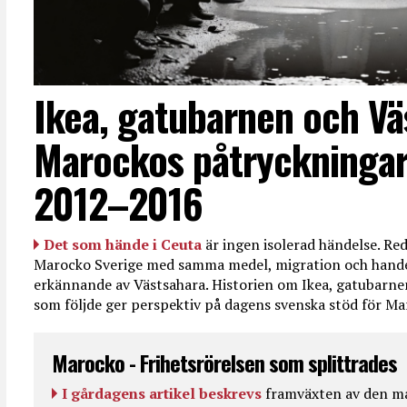
Ikea, gatubarnen och Vä
Marockos påtryckningar
2012–2016
Det som hände i Ceuta
är ingen isolerad händelse. R
Marocko Sverige med samma medel, migration och handel
erkännande av Västsahara. Historien om Ikea, gatubarn
som följde ger perspektiv på dagens svenska stöd för 
Marocko - Frihetsrörelsen som splittrades
I gårdagens artikel beskrevs
framväxten av den ma