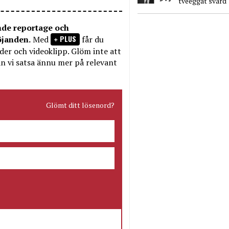
tveeggat svärd
nde reportage och
PLUS
öjanden.
Med
får du
bilder och videoklipp. Glöm inte att
n vi satsa ännu mer på relevant
Glömt ditt lösenord?