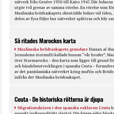
nätverk från Genève 1930 till Kairo 1947. Där ledarna
utgör två grenar av samma rörelse. En rörelse som fö
Muslimska brödraskapets obestridde ledare vid tiden, 
delen av fyra följer hur nätverket splittras och blir r
Så ritades Marockos karta
Muslimska brödraskapets grundare
Hassan al-Ban
Jerusalems stormufti kallade honom “vår broder”. Ma
över Stormarocko – den karta som ligger till grund fö
och händelseutvecklingen i spanska Ceuta – formulera
av det panislamiska nätverket kring muftin och Bröd
inifrån det Muslimska brödraskapet.
Ceuta - De historiska rötterna är djupa
Migrationskrisen i den spanska exklaven Ceuta
h
svenskt inrikespolitiskt slagträ. Där bägge sidor bloc