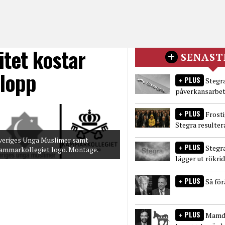
tet kostar
SENAST
elopp
PLUS
Stegra
påverkansarbet
PLUS
Frost
Stegra resulter
veriges Unga Muslimer samt
PLUS
Stegr
ammarkollegiet logo. Montage.
lägger ut rökri
PLUS
Så fö
PLUS
Mamda