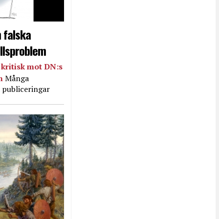
 falska
llsproblem
kritisk mot DN:s
in
Många
 publiceringar