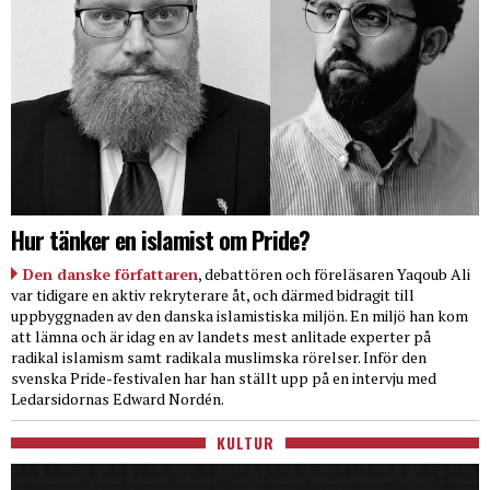
Hur tänker en islamist om Pride?
Den danske författaren
, debattören och föreläsaren Yaqoub Ali
var tidigare en aktiv rekryterare åt, och därmed bidragit till
uppbyggnaden av den danska islamistiska miljön. En miljö han kom
att lämna och är idag en av landets mest anlitade experter på
radikal islamism samt radikala muslimska rörelser. Inför den
svenska Pride-festivalen har han ställt upp på en intervju med
Ledarsidornas Edward Nordén.
KULTUR