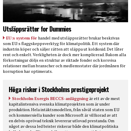
Utsläppsrätter for Dummies
EU:s system för
handel med utsläppsrätter brukar beskrivas
som EU:s flaggskeppsverktyg för klimatpolitik. Ett system där
industrin köper och säljer rätten att släppa ut koldioxid. Det låter
rent och enkelt. Verkligheten är dock mer komplicerad. Bakom alla
förkortningar döljs en struktur av riktade fonder och korsvisa
relationer mellan branscher och medlemsstater där jordmånen för
korruption har optimerats.
Höga risker i Stockholms prestigeprojekt
Stockholm Exergis BECCS-anläggning
är ett av de mest
kapitalintensiva svenska klimatprojekten som är under
produktion. Hela intäktsmodellen, från såväl staten som EU
och kommersiella kunder som Microsoft är villkorad av att
en delvis oprövad teknik levererar utlovad prestanda. Om
något av dessa led brister riskerar både den klimatpolitiska