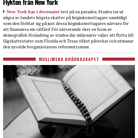
Flykten från New York
New York har i decennier
levt på en paradox. Staden tar ut
några av landets högsta skatter på höginkomsttagare samtidigt
som den förlitat sig på just dessa höginkomsttagares närvaro för
att finansiera sin välfärd. För närvarande sker en form av
demografisk förändring av staden där miljonärer väljer att flytta till
lågskattestater som Florida och Texas vilket påverkar och utmanar
den nyvalde borgmästarens reformutrymme.
MUSLIMSKA BRÖDRASKAPET