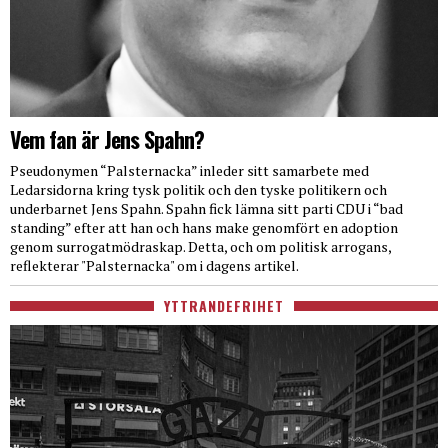
Vem fan är Jens Spahn?
Pseudonymen “Palsternacka” inleder sitt samarbete med
Ledarsidorna kring tysk politik och den tyske politikern och
underbarnet Jens Spahn. Spahn fick lämna sitt parti CDU i “bad
standing” efter att han och hans make genomfört en adoption
genom surrogatmödraskap. Detta, och om politisk arrogans,
reflekterar "Palsternacka" om i dagens artikel.
YTTRANDEFRIHET