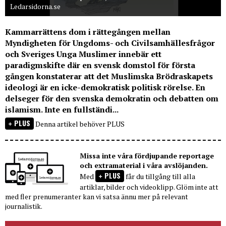
Ledarsidorna.se
Kammarrättens dom i rättegången mellan
Myndigheten för Ungdoms- och Civilsamhällesfrågor
och Sveriges Unga Muslimer innebär ett
paradigmskifte där en svensk domstol för första
gången konstaterar att det Muslimska Brödraskapets
ideologi är en icke-demokratisk politisk rörelse. En
delseger för den svenska demokratin och debatten om
islamism. Inte en fullständi...
PLUS
Denna artikel behöver PLUS
Missa inte våra fördjupande reportage
och extramaterial i våra avslöjanden.
PLUS
Med
får du tillgång till alla
artiklar, bilder och videoklipp. Glöm inte att
med fler prenumeranter kan vi satsa ännu mer på relevant
journalistik.