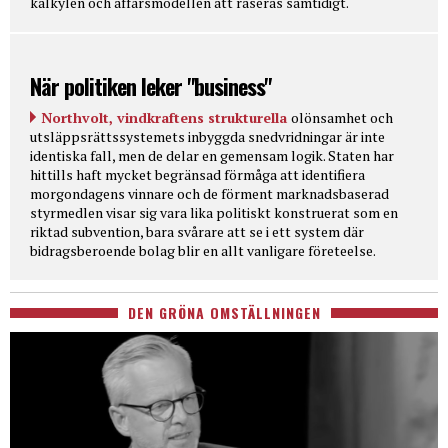
kalkylen och affärsmodellen att raseras samtidigt.
När politiken leker "business"
Northvolt, vindkraftens strukturella
olönsamhet och
utsläppsrättssystemets inbyggda snedvridningar är inte
identiska fall, men de delar en gemensam logik. Staten har
hittills haft mycket begränsad förmåga att identifiera
morgondagens vinnare och de förment marknadsbaserad
styrmedlen visar sig vara lika politiskt konstruerat som en
riktad subvention, bara svårare att se i ett system där
bidragsberoende bolag blir en allt vanligare företeelse.
DEN GRÖNA OMSTÄLLNINGEN