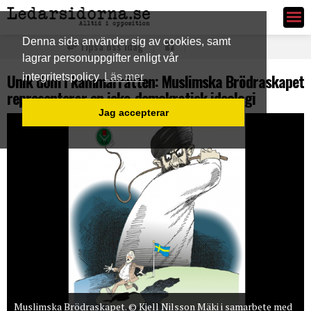
Ledarsidorna.se
Denna sida använder sig av cookies, samt
Tipsa oss idag
lagrar personuppgifter enligt vår
Unik dom i kammarrätten: Muslimska Brödraskapet
integritetspolicy
Läs mer
representerar en icke-demokratisk ideologi
Jag accepterar
Muslimska Brödraskapet. © Kjell Nilsson Mäki i samarbete med