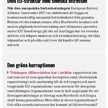
Dold EU-struktur med svenska intressen
När den europeiska batterisatsningen
European Battery
Alliance lanserades 2017 var ambitionen att bygga en
konkurrenskraftig europeisk batteriindustri från grunden.
Nästan ett decennium senare, efter Northvolts konkurs och
med en pågående brottsutredning mot alliansens operativa
motor EIT InnoEnergy går det att kartlägga hur tre svenska
aktörer, två tidigare ministrar och en industristrateg, vid olika
tidpunkter och på olika sätt över tid knutits till samma
nätverk.
Den gröna korruptionen
Tidningen Affärsvärlden har i artiklar
rapporterat om
vad som ser ut som uppenbar korruption samt vilseledande
rapportering i och i anslutning till de två tyngsta och mest
tongivande EU-organisationer som ansvarar för den gröna
omställningen. Organisationer som är helt avgörande för att
företagsetableringar av företag som Northvolt och Stegra
skall kunna genomföras. Men vilka är dessa organisationer?
Och vilka svenska intressen har kommit att bli involverade?