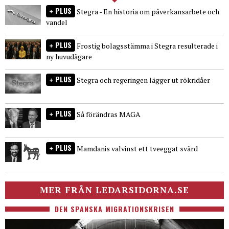
PLUS
Stegra - En historia om påverkansarbete och
vandel
PLUS
Frostig bolagsstämma i Stegra resulterade i
ny huvudägare
PLUS
Stegra och regeringen lägger ut rökridåer
PLUS
Så förändras MAGA
PLUS
Mamdanis valvinst ett tveeggat svärd
MER FRÅN LEDARSIDORNA.SE
DEN SPANSKA MIGRATIONSKRISEN