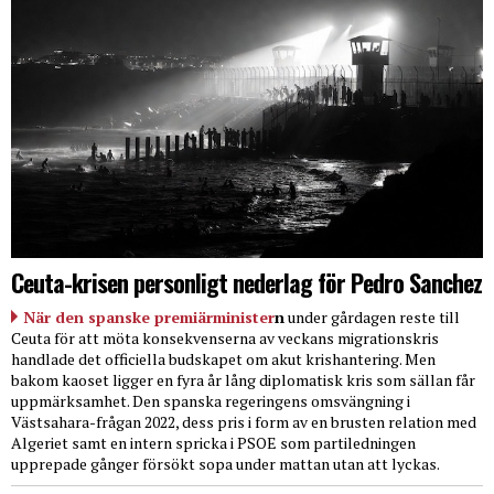
Ceuta-krisen personligt nederlag för Pedro Sanchez
När den spanske premiärminister
n
under gårdagen reste till
Ceuta för att möta konsekvenserna av veckans migrationskris
handlade det officiella budskapet om akut krishantering. Men
bakom kaoset ligger en fyra år lång diplomatisk kris som sällan får
uppmärksamhet. Den spanska regeringens omsvängning i
Västsahara-frågan 2022, dess pris i form av en brusten relation med
Algeriet samt en intern spricka i PSOE som partiledningen
upprepade gånger försökt sopa under mattan utan att lyckas.