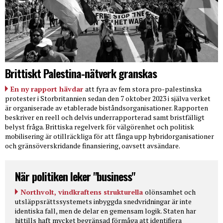
Brittiskt Palestina-nätverk granskas
En ny rapport hävdar
att fyra av fem stora pro-palestinska
protester i Storbritannien sedan den 7 oktober 2023 i själva verket
är organiserade av etablerade biståndsorganisationer. Rapporten
beskriver en reell och delvis underrapporterad samt bristfälligt
belyst fråga. Brittiska regelverk för välgörenhet och politisk
mobilisering är otillräckliga för att fånga upp hybridorganisationer
och gränsöverskridande finansiering, oavsett avsändare.
När politiken leker "business"
Northvolt, vindkraftens strukturella
olönsamhet och
utsläppsrättssystemets inbyggda snedvridningar är inte
identiska fall, men de delar en gemensam logik. Staten har
hittills haft mycket begränsad förmåga att identifiera