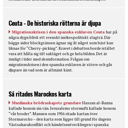
Ceuta - De historiska rötterna är djupa
Migrationskrisen i den spanska exklaven Ceuta
har på
några dygn blivit ett svenskt inrikespolitiskt slagträ. Där
bägge sidor blockgränsen ägnar sig åt något som bäst kan
liknas för “Cherry-picking”. Kravet i debatten borde istället
vara att hålla sig till sakläget och ge hela bilden. Det är
rimligt i tider med desinformation. Frågan om
migrationskrisen i den spanska exklaven är större och går
djupare än vad som är allmänt känt.
Så ritades Marockos karta
Muslimska brödraskapets grundare
Hassan al-Banna
kallade honom sin vän. Jerusalems stormufti kallade honom
“vår broder”. Mannen som 1956 ritade kartan över
Stormarocko – den karta som ligger till grund för dagens
Västsaharakonflikt och händelseutvecklingen i spanska