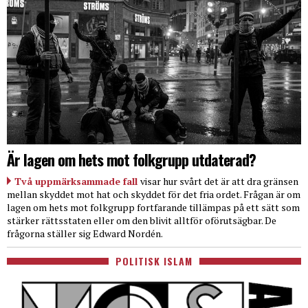
Är lagen om hets mot folkgrupp utdaterad?
Två uppmärksammade fall
visar hur svårt det är att dra gränsen
mellan skyddet mot hat och skyddet för det fria ordet. Frågan är om
lagen om hets mot folkgrupp fortfarande tillämpas på ett sätt som
stärker rättsstaten eller om den blivit alltför oförutsägbar. De
frågorna ställer sig Edward Nordén.
POLITISK ISLAM