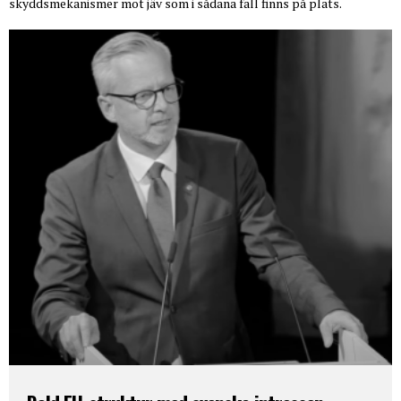
skyddsmekanismer mot jäv som i sådana fall finns på plats.