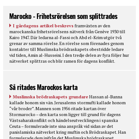
Marocko - Frihetsrörelsen som splittrades
I gårdagens artikel beskrevs
framväxten av den
marockanska frihetsrörelsens nätverk från Genève 1930 till
Kairo 1947. Där ledarna al-Fassi och Abd el-Krim utgör två
grenar av samma rörelse. En rörelse som förenades genom
kontakter till Muslimska brödraskapets obestridde ledare
vid tiden, Amin al-Husseini. I den tredje delen av fyra följer hur
nätverket splittras och blir ramen för dagens konflikt.
Så ritades Marockos karta
Muslimska brödraskapets grundare
Hassan al-Banna
kallade honom sin vän. Jerusalems stormufti kallade honom
“vår broder”. Mannen som 1956 ritade kartan över
Stormarocko – den karta som ligger till grund för dagens
Västsaharakonflikt och händelseutvecklingen i spanska
Ceuta – formulerade inte sina anspråk vid sidan av det
panislamiska nätverket kring muftin och Brödraskapet. Han
formulerade dem inifrån det Muslimska brödraskapet.