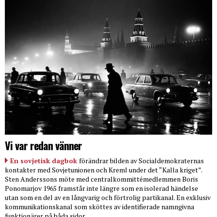
Vi var redan vänner
En sovjetisk dagbok
förändrar bilden av Socialdemokraternas
kontakter med Sovjetunionen och Kreml under det “Kalla kriget”.
Sten Anderssons möte med centralkommittémedlemmen Boris
Ponomarjov 1965 framstår inte längre som en isolerad händelse
utan som en del av en långvarig och förtrolig partikanal. En exklusiv
kommunikationskanal som sköttes av identifierade namngivna
funktionärer på båda sidor.