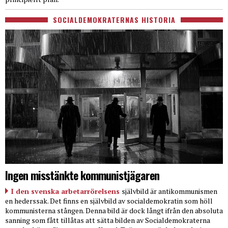
SOCIALDEMOKRATERNAS HISTORIA
Ingen misstänkte kommunistjägaren
I den svenska arbetarrörelsens
självbild är antikommunismen
en hederssak. Det finns en självbild av socialdemokratin som höll
kommunisterna stången. Denna bild är dock långt ifrån den absoluta
sanning som fått tillåtas att sätta bilden av Socialdemokraterna