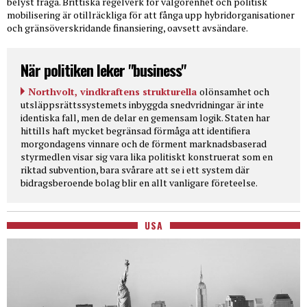
belyst fråga. Brittiska regelverk för välgörenhet och politisk
mobilisering är otillräckliga för att fånga upp hybridorganisationer
och gränsöverskridande finansiering, oavsett avsändare.
När politiken leker "business"
Northvolt, vindkraftens strukturella
olönsamhet och
utsläppsrättssystemets inbyggda snedvridningar är inte
identiska fall, men de delar en gemensam logik. Staten har
hittills haft mycket begränsad förmåga att identifiera
morgondagens vinnare och de förment marknadsbaserad
styrmedlen visar sig vara lika politiskt konstruerat som en
riktad subvention, bara svårare att se i ett system där
bidragsberoende bolag blir en allt vanligare företeelse.
USA