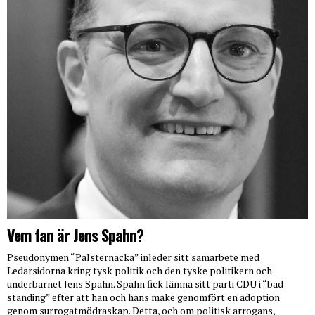
Vem fan är Jens Spahn?
Pseudonymen “Palsternacka” inleder sitt samarbete med
Ledarsidorna kring tysk politik och den tyske politikern och
underbarnet Jens Spahn. Spahn fick lämna sitt parti CDU i “bad
standing” efter att han och hans make genomfört en adoption
genom surrogatmödraskap. Detta, och om politisk arrogans,