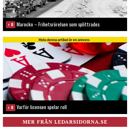
Marocko – Frihetsrörelsen som splittrades
0
Varför licensen spelar roll
0
MER FRÅN LEDARSIDORNA.SE