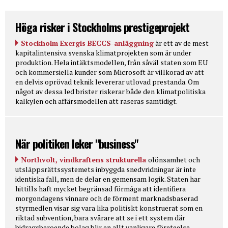
Höga risker i Stockholms prestigeprojekt
Stockholm Exergis BECCS-anläggning
är ett av de mest
kapitalintensiva svenska klimatprojekten som är under
produktion. Hela intäktsmodellen, från såväl staten som EU
och kommersiella kunder som Microsoft är villkorad av att
en delvis oprövad teknik levererar utlovad prestanda. Om
något av dessa led brister riskerar både den klimatpolitiska
kalkylen och affärsmodellen att raseras samtidigt.
När politiken leker "business"
Northvolt, vindkraftens strukturella
olönsamhet och
utsläppsrättssystemets inbyggda snedvridningar är inte
identiska fall, men de delar en gemensam logik. Staten har
hittills haft mycket begränsad förmåga att identifiera
morgondagens vinnare och de förment marknadsbaserad
styrmedlen visar sig vara lika politiskt konstruerat som en
riktad subvention, bara svårare att se i ett system där
bidragsberoende bolag blir en allt vanligare företeelse.