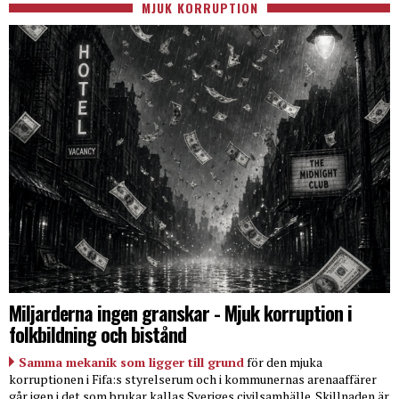
MJUK KORRUPTION
Miljarderna ingen granskar - Mjuk korruption i
folkbildning och bistånd
Samma mekanik som ligger till grund
för den mjuka
korruptionen i Fifa:s styrelserum och i kommunernas arenaaffärer
går igen i det som brukar kallas Sveriges civilsamhälle. Skillnaden är