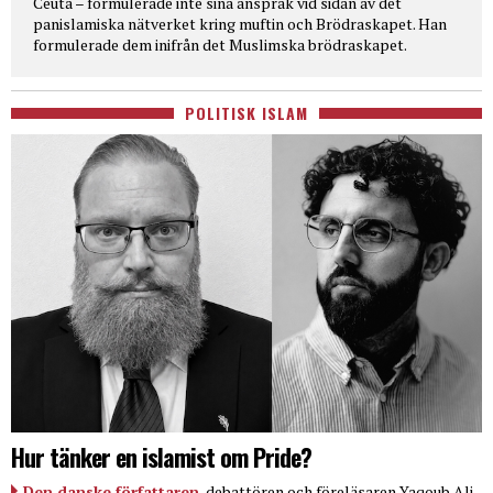
Ceuta – formulerade inte sina anspråk vid sidan av det
panislamiska nätverket kring muftin och Brödraskapet. Han
formulerade dem inifrån det Muslimska brödraskapet.
POLITISK ISLAM
Hur tänker en islamist om Pride?
Den danske författaren
, debattören och föreläsaren Yaqoub Ali