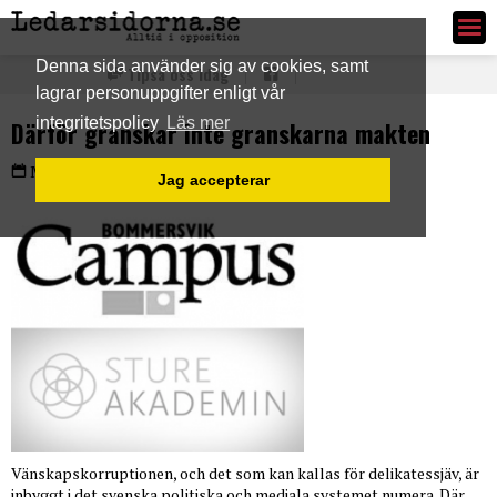
Ledarsidorna.se
Denna sida använder sig av cookies, samt
Tipsa oss idag
lagrar personuppgifter enligt vår
integritetspolicy
Läs mer
Därför granskar inte granskarna makten
Måndag 30 nov 2020
Jag accepterar
Vänskapskorruptionen, och det som kan kallas för delikatessjäv, är
inbyggt i det svenska politiska och mediala systemet numera. Där