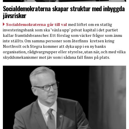
Socialdemokraterna skapar struktur med inbyggda
jävsrisker
Socialdemokraterna går till val
med löftet om en statlig
investeringsbank som ska "växla upp" privat kapital i det partiet
kallar framtidsbranscher. Ett förslag som väcker frågor som ännu
inte ställts. Om samma personer som återfinns
kretsen kring
Northvolt och Stegra kommer att dyka upp i en ny banks
organisation, rådgivargrupper eller styrelse, utan när, och med vilka
skyddsmekanismer mot jäv som i sådana fall finns på plats.