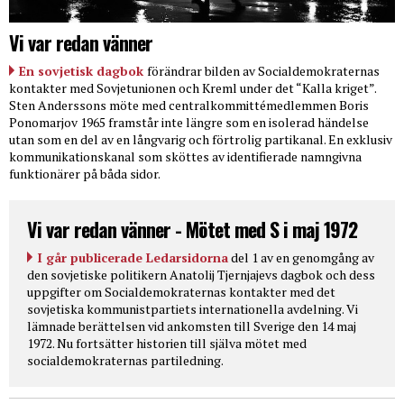
Vi var redan vänner
En sovjetisk dagbok
förändrar bilden av Socialdemokraternas
kontakter med Sovjetunionen och Kreml under det “Kalla kriget”.
Sten Anderssons möte med centralkommittémedlemmen Boris
Ponomarjov 1965 framstår inte längre som en isolerad händelse
utan som en del av en långvarig och förtrolig partikanal. En exklusiv
kommunikationskanal som sköttes av identifierade namngivna
funktionärer på båda sidor.
Vi var redan vänner - Mötet med S i maj 1972
I går publicerade Ledarsidorna
del 1 av en genomgång av
den sovjetiske politikern Anatolij Tjernjajevs dagbok och dess
uppgifter om Socialdemokraternas kontakter med det
sovjetiska kommunistpartiets internationella avdelning. Vi
lämnade berättelsen vid ankomsten till Sverige den 14 maj
1972. Nu fortsätter historien till själva mötet med
socialdemokraternas partiledning.