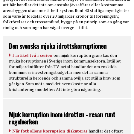
att här handlar det inte om enstaka jävsaffärer eller kostsamma
arenabyggen utan om ett helt system. Runt 40 statliga myndigheter
som varje år fördelar över 20 miljarder kronor till föreningsliv,
folkrörelser och trossamfund, byggt på en princip som en gång var
rimlig och som ingen har vågat överge — tillit.
Den svenska mjuka idrottskorruptionen
I artikel två i serien
om mjuk korruption granskas den
mjuka korruptionen i Sverige inom kommunsektorn. Istället
för miljardintäkter från TV-avtal handlar det om enskilda
kommuners investeringsbudgetar men det är samma
strukturella beroende och samma ovilja att ställa krav som
går igen. Som möts med det svenskaste av alla
krishanteringsmodeller: Att inte göra någonting.
Mjuk korruption inom idrotten - resan runt
regelverken
När fotbollens korruption diskuteras
handlar det oftast