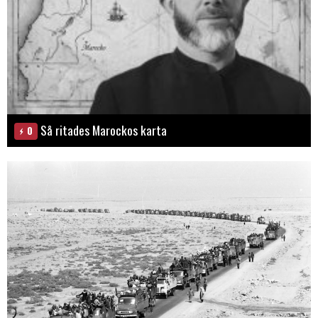
Så ritades Marockos karta
0