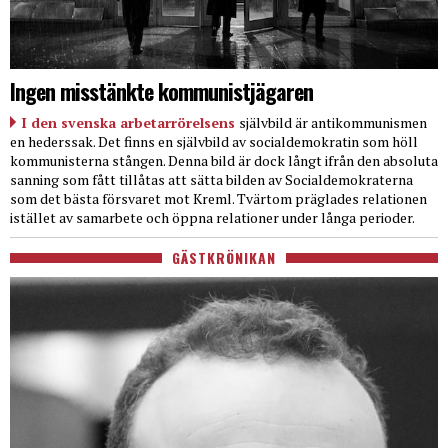
Ingen misstänkte kommunistjägaren
I den svenska arbetarrörelsens
självbild är antikommunismen
en hederssak. Det finns en självbild av socialdemokratin som höll
kommunisterna stången. Denna bild är dock långt ifrån den absoluta
sanning som fått tillåtas att sätta bilden av Socialdemokraterna
som det bästa försvaret mot Kreml. Tvärtom präglades relationen
istället av samarbete och öppna relationer under långa perioder.
GÄSTKRÖNIKAN