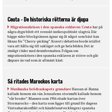
Ceuta - De historiska rötterna är djupa
Migrationskrisen i den spanska exklaven Ceuta
har på
några dygn blivit ett svenskt inrikespolitiskt slagträ. Där
bägge sidor blockgränsen ägnar sig åt något som bäst kan
liknas för “Cherry-picking”. Kravet i debatten borde istället
vara att hålla sig till sakläget och ge hela bilden. Det är
rimligt i tider med desinformation. Frågan om
migrationskrisen i den spanska exklaven är större och går
djupare än vad som är allmänt känt.
Så ritades Marockos karta
Muslimska brödraskapets grundare
Hassan al-Banna
kallade honom sin vän. Jerusalems stormufti kallade honom
“vår broder”. Mannen som 1956 ritade kartan över
Stormarocko – den karta som ligger till grund för dagens
Västsaharakonflikt och händelseutvecklingen i spanska