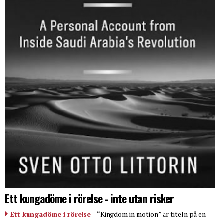
Ett kungadöme i rörelse - inte utan risker
Ett kungadöme i rörelse
– “Kingdom in motion” är titeln på en