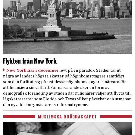
Flykten från New York
New York har i decennier
levt på en paradox. Staden tar ut
några av landets högsta skatter på höginkomsttagare samtidigt
som den förlitat sig på just dessa höginkomsttagares närvaro för
att finansiera sin välfärd. För närvarande sker en form av
demografisk förändring av staden där miljonärer väljer att flytta till
lågskattestater som Florida och Texas vilket påverkar och utmanar
den nyvalde borgmästarens reformutrymme.
MUSLIMSKA BRÖDRASKAPET