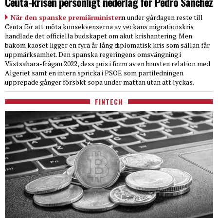
Ceuta-krisen personligt nederlag för Pedro Sanchez
När den spanske premiärminister
n
under gårdagen reste till
Ceuta för att möta konsekvenserna av veckans migrationskris
handlade det officiella budskapet om akut krishantering. Men
bakom kaoset ligger en fyra år lång diplomatisk kris som sällan får
uppmärksamhet. Den spanska regeringens omsvängning i
Västsahara-frågan 2022, dess pris i form av en brusten relation med
Algeriet samt en intern spricka i PSOE som partiledningen
upprepade gånger försökt sopa under mattan utan att lyckas.
FINTECH