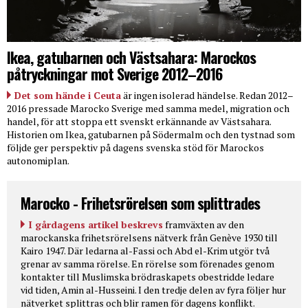
Ikea, gatubarnen och Västsahara: Marockos
påtryckningar mot Sverige 2012–2016
Det som hände i Ceuta
är ingen isolerad händelse. Redan 2012–
2016 pressade Marocko Sverige med samma medel, migration och
handel, för att stoppa ett svenskt erkännande av Västsahara.
Historien om Ikea, gatubarnen på Södermalm och den tystnad som
följde ger perspektiv på dagens svenska stöd för Marockos
autonomiplan.
Marocko - Frihetsrörelsen som splittrades
I gårdagens artikel beskrevs
framväxten av den
marockanska frihetsrörelsens nätverk från Genève 1930 till
Kairo 1947. Där ledarna al-Fassi och Abd el-Krim utgör två
grenar av samma rörelse. En rörelse som förenades genom
kontakter till Muslimska brödraskapets obestridde ledare
vid tiden, Amin al-Husseini. I den tredje delen av fyra följer hur
nätverket splittras och blir ramen för dagens konflikt.