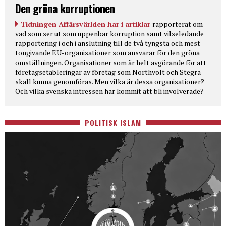
Den gröna korruptionen
Tidningen Affärsvärlden har i artiklar
rapporterat om
vad som ser ut som uppenbar korruption samt vilseledande
rapportering i och i anslutning till de två tyngsta och mest
tongivande EU-organisationer som ansvarar för den gröna
omställningen. Organisationer som är helt avgörande för att
företagsetableringar av företag som Northvolt och Stegra
skall kunna genomföras. Men vilka är dessa organisationer?
Och vilka svenska intressen har kommit att bli involverade?
POLITISK ISLAM