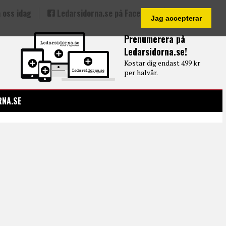
 oss idag
Ledarsidorna.se på Facebook
Jag accepterar
Prenumerera på
Ledarsidorna.se!
Kostar dig endast 499 kr
per halvår.
RNA.SE