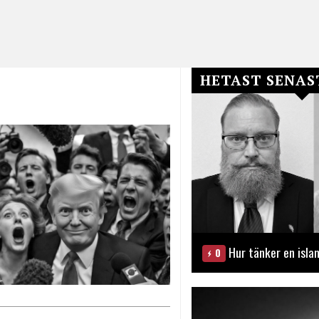
HETAST SENAS
Hur tänker en isla
0