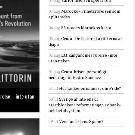
05 aug
Varför licensen spelar roll
05 aug
Marocko - Frihetsrörelsen som
splittrades
04 aug
Så ritades Marockos karta
03 aug
Ceuta - De historiska rötterna är
djupa
02 aug
Ett kungadöme i rörelse - inte
utan risker
01 aug
Ceuta-krisen personligt
nederlag för Pedro Sanchez
31 jul
Hur tänker en islamist om Pride?
relse – inte utan
30 jul
Sverige är inte ens ur
startblocken i reformeringen av bank-
och betalsystem
29 jul
Vem fan är Jens Spahn?