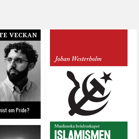
TE VECKAN
mist om Pride?