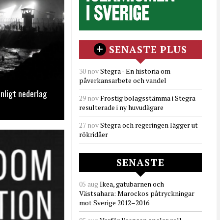
SENASTE PLUS
30 nov
Stegra - En historia om
påverkansarbete och vandel
nligt nederlag
29 nov
Frostig bolagsstämma i Stegra
resulterade i ny huvudägare
27 nov
Stegra och regeringen lägger ut
rökridåer
SENASTE
05 aug
Ikea, gatubarnen och
Västsahara: Marockos påtryckningar
mot Sverige 2012–2016