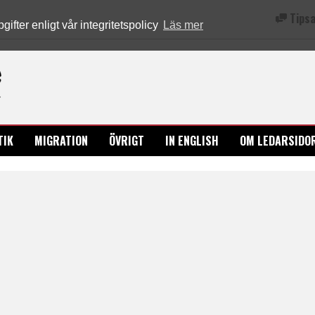
Tipsa
fter enligt vår integritetspolicy
Läs mer
Ledarsidorna.se
TIK
MIGRATION
ÖVRIGT
IN ENGLISH
OM LEDARSIDO