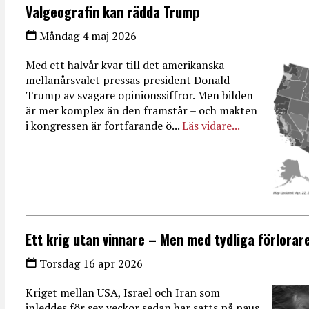
Valgeografin kan rädda Trump
Måndag 4 maj 2026
Med ett halvår kvar till det amerikanska
mellanårsvalet pressas president Donald
Trump av svagare opinionssiffror. Men bilden
är mer komplex än den framstår – och makten
i kongressen är fortfarande ö...
Läs vidare...
Ett krig utan vinnare – Men med tydliga förlorar
Torsdag 16 apr 2026
Kriget mellan USA, Israel och Iran som
inleddes för sex veckor sedan har satts på paus