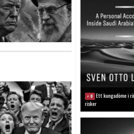
Ett kungadöme i rö
0
risker