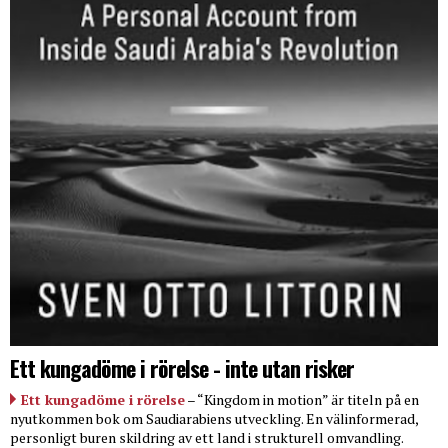
Ett kungadöme i rörelse - inte utan risker
Ett kungadöme i rörelse
– “Kingdom in motion” är titeln på en
nyutkommen bok om Saudiarabiens utveckling. En välinformerad,
personligt buren skildring av ett land i strukturell omvandling.