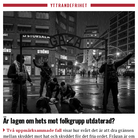
YTTRANDEFRIHET
Är lagen om hets mot folkgrupp utdaterad?
Två uppmärksammade fall
visar hur svårt det är att dra gränsen
mellan skyddet mot hat och skyddet för det fria ordet. Frågan är om