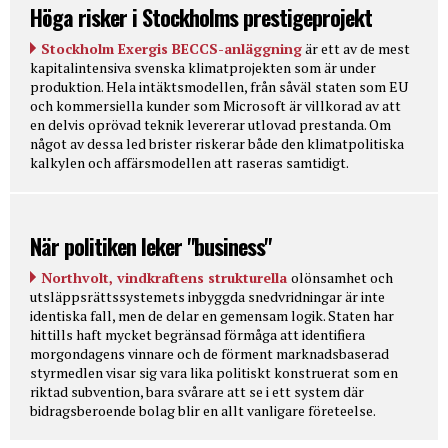
Höga risker i Stockholms prestigeprojekt
Stockholm Exergis BECCS-anläggning
är ett av de mest
kapitalintensiva svenska klimatprojekten som är under
produktion. Hela intäktsmodellen, från såväl staten som EU
och kommersiella kunder som Microsoft är villkorad av att
en delvis oprövad teknik levererar utlovad prestanda. Om
något av dessa led brister riskerar både den klimatpolitiska
kalkylen och affärsmodellen att raseras samtidigt.
När politiken leker "business"
Northvolt, vindkraftens strukturella
olönsamhet och
utsläppsrättssystemets inbyggda snedvridningar är inte
identiska fall, men de delar en gemensam logik. Staten har
hittills haft mycket begränsad förmåga att identifiera
morgondagens vinnare och de förment marknadsbaserad
styrmedlen visar sig vara lika politiskt konstruerat som en
riktad subvention, bara svårare att se i ett system där
bidragsberoende bolag blir en allt vanligare företeelse.