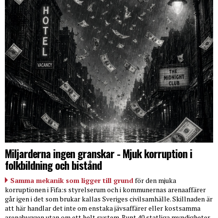
Miljarderna ingen granskar - Mjuk korruption i
folkbildning och bistånd
Samma mekanik som ligger till grund
för den mjuka
korruptionen i Fifa:s styrelserum och i kommunernas arenaaffärer
går igen i det som brukar kallas Sveriges civilsamhälle. Skillnaden är
att här handlar det inte om enstaka jävsaffärer eller kostsamma
arenabyggen utan om ett helt system. Runt 40 statliga myndigheter