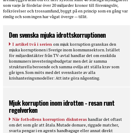
som varje år fördelar över 20 miljarder kronor till föreningsliv,
folkrörelser och trossamfund, byggt på en princip som en gång var
rimlig och som ingen har vågat överge — tillit.
Den svenska mjuka idrottskorruptionen
I artikel två i serien
om mjuk korruption granskas den
mjuka korruptionen i Sverige inom kommunsektorn. Istället
för miljardintäkter från TV-avtal handlar det om enskilda
kommuners investeringsbudgetar men det är samma
strukturella beroende och samma ovilja att ställa krav som
går igen. Som möts med det svenskaste av alla
krishanteringsmodeller: Att inte göra någonting.
Mjuk korruption inom idrotten - resan runt
regelverken
När fotbollens korruption diskuteras
handlar det oftast
om det som går att åtala. Mutade domare, riggade matcher,
svarta pengar i en agents handbagage eller annat direkt