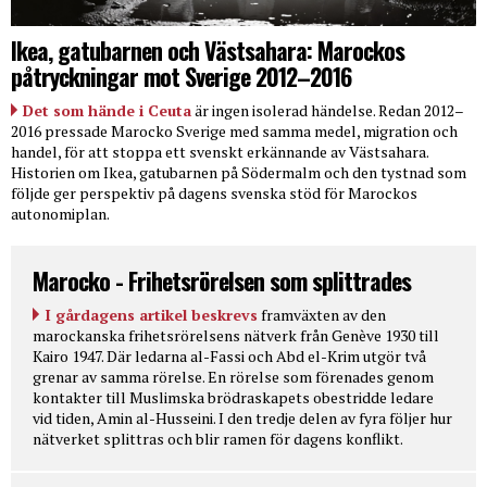
Ikea, gatubarnen och Västsahara: Marockos
påtryckningar mot Sverige 2012–2016
Det som hände i Ceuta
är ingen isolerad händelse. Redan 2012–
2016 pressade Marocko Sverige med samma medel, migration och
handel, för att stoppa ett svenskt erkännande av Västsahara.
Historien om Ikea, gatubarnen på Södermalm och den tystnad som
följde ger perspektiv på dagens svenska stöd för Marockos
autonomiplan.
Marocko - Frihetsrörelsen som splittrades
I gårdagens artikel beskrevs
framväxten av den
marockanska frihetsrörelsens nätverk från Genève 1930 till
Kairo 1947. Där ledarna al-Fassi och Abd el-Krim utgör två
grenar av samma rörelse. En rörelse som förenades genom
kontakter till Muslimska brödraskapets obestridde ledare
vid tiden, Amin al-Husseini. I den tredje delen av fyra följer hur
nätverket splittras och blir ramen för dagens konflikt.