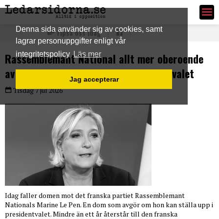
Ledarsidorna.se
Denna sida använder sig av cookies, samt
Tipsa oss idag
lagrar personuppgifter enligt vår
integritetspolicy
Läs mer
Rassemblemant National allt mer oberoende
av Le Pen inför det franska presidentvalet
Jag accepterar
Tisdag 7 jul 2026
Idag faller domen mot det franska partiet Rassemblemant
Nationals Marine Le Pen. En dom som avgör om hon kan ställa upp i
presidentvalet. Mindre än ett år återstår till den franska