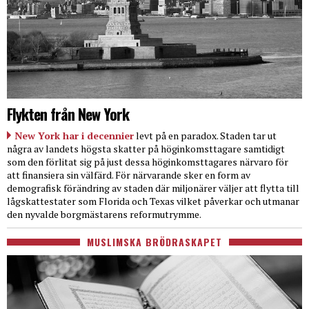
Flykten från New York
New York har i decennier
levt på en paradox. Staden tar ut
några av landets högsta skatter på höginkomsttagare samtidigt
som den förlitat sig på just dessa höginkomsttagares närvaro för
att finansiera sin välfärd. För närvarande sker en form av
demografisk förändring av staden där miljonärer väljer att flytta till
lågskattestater som Florida och Texas vilket påverkar och utmanar
den nyvalde borgmästarens reformutrymme.
MUSLIMSKA BRÖDRASKAPET