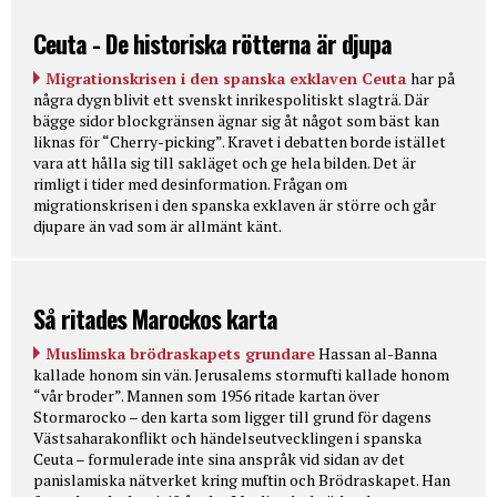
Ceuta - De historiska rötterna är djupa
Migrationskrisen i den spanska exklaven Ceuta
har på
några dygn blivit ett svenskt inrikespolitiskt slagträ. Där
bägge sidor blockgränsen ägnar sig åt något som bäst kan
liknas för “Cherry-picking”. Kravet i debatten borde istället
vara att hålla sig till sakläget och ge hela bilden. Det är
rimligt i tider med desinformation. Frågan om
migrationskrisen i den spanska exklaven är större och går
djupare än vad som är allmänt känt.
Så ritades Marockos karta
Muslimska brödraskapets grundare
Hassan al-Banna
kallade honom sin vän. Jerusalems stormufti kallade honom
“vår broder”. Mannen som 1956 ritade kartan över
Stormarocko – den karta som ligger till grund för dagens
Västsaharakonflikt och händelseutvecklingen i spanska
Ceuta – formulerade inte sina anspråk vid sidan av det
panislamiska nätverket kring muftin och Brödraskapet. Han