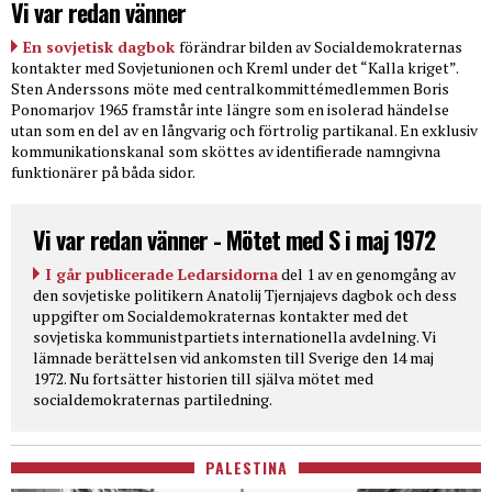
Vi var redan vänner
En sovjetisk dagbok
förändrar bilden av Socialdemokraternas
kontakter med Sovjetunionen och Kreml under det “Kalla kriget”.
Sten Anderssons möte med centralkommittémedlemmen Boris
Ponomarjov 1965 framstår inte längre som en isolerad händelse
utan som en del av en långvarig och förtrolig partikanal. En exklusiv
kommunikationskanal som sköttes av identifierade namngivna
funktionärer på båda sidor.
Vi var redan vänner - Mötet med S i maj 1972
I går publicerade Ledarsidorna
del 1 av en genomgång av
den sovjetiske politikern Anatolij Tjernjajevs dagbok och dess
uppgifter om Socialdemokraternas kontakter med det
sovjetiska kommunistpartiets internationella avdelning. Vi
lämnade berättelsen vid ankomsten till Sverige den 14 maj
1972. Nu fortsätter historien till själva mötet med
socialdemokraternas partiledning.
PALESTINA