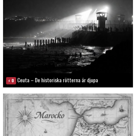
Ceuta – De historiska rötterna är djupa
0