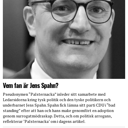
Vem fan är Jens Spahn?
Pseudonymen “Palsternacka” inleder sitt samarbete med
Ledarsidorna kring tysk politik och den tyske politikern och
underbarnet Jens Spahn. Spahn fick lämna sitt parti CDU i “bad
standing” efter att han och hans make genomfört en adoption
genom surrogatmödraskap. Detta, och om politisk arrogans,
reflekterar "Palsternacka" om i dagens artikel.