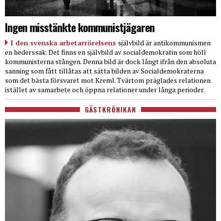
Ingen misstänkte kommunistjägaren
I den svenska arbetarrörelsens
självbild är antikommunismen
en hederssak. Det finns en självbild av socialdemokratin som höll
kommunisterna stången. Denna bild är dock långt ifrån den absoluta
sanning som fått tillåtas att sätta bilden av Socialdemokraterna
som det bästa försvaret mot Kreml. Tvärtom präglades relationen
istället av samarbete och öppna relationer under långa perioder.
GÄSTKRÖNIKAN