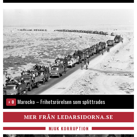
Marocko – Frihetsrörelsen som splittrades
0
MER FRÅN LEDARSIDORNA.SE
MJUK KORRUPTION