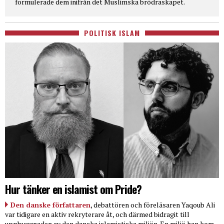
formulerade dem inifrån det Muslimska brödraskapet.
POLITISK ISLAM
Hur tänker en islamist om Pride?
Den danske författaren
, debattören och föreläsaren Yaqoub Ali
var tidigare en aktiv rekryterare åt, och därmed bidragit till
uppbyggnaden av den danska islamistiska miljön. En miljö han kom