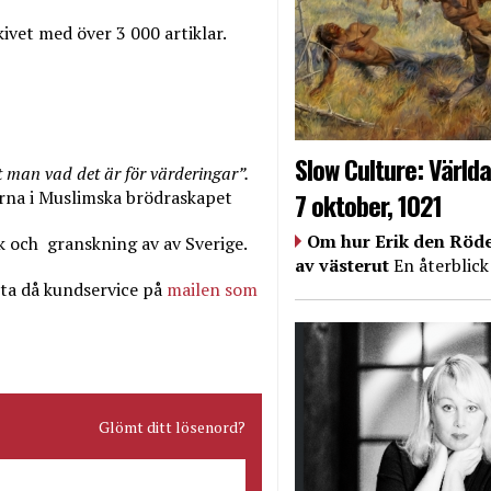
ivet med över 3 000 artiklar.
Slow Culture: Världa
 man vad det är för värderingar”.
7 oktober, 1021
erna i Muslimska brödraskapet
Om hur Erik den Röde
k och
granskning av av Sverige.
av västerut
En återblick
ta då kundservice på
mailen som
Glömt ditt lösenord?