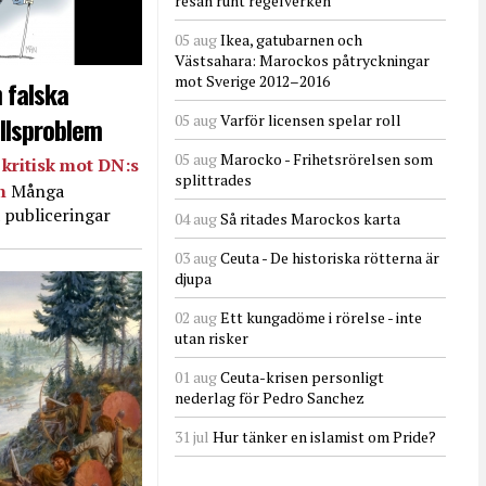
resan runt regelverken
05 aug
Ikea, gatubarnen och
Västsahara: Marockos påtryckningar
mot Sverige 2012–2016
 falska
llsproblem
05 aug
Varför licensen spelar roll
05 aug
Marocko - Frihetsrörelsen som
kritisk mot DN:s
splittrades
in
Många
 publiceringar
04 aug
Så ritades Marockos karta
03 aug
Ceuta - De historiska rötterna är
djupa
02 aug
Ett kungadöme i rörelse - inte
utan risker
01 aug
Ceuta-krisen personligt
nederlag för Pedro Sanchez
31 jul
Hur tänker en islamist om Pride?