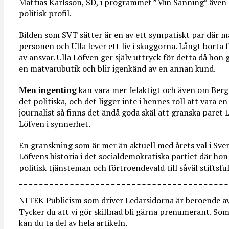
Mattias Karlsson, SD, i programmet ”Min Sanning” även
politisk profil.
Bilden som SVT sätter är en av ett sympatiskt par där ma
personen och Ulla lever ett liv i skuggorna. Långt borta
av ansvar. Ulla Löfven ger själv uttryck för detta då hon 
en matvarubutik och blir igenkänd av en annan kund.
Men ingenting
kan vara mer felaktigt och även om Berg
det politiska, och det ligger inte i hennes roll att vara e
journalist så finns det ändå goda skäl att granska paret 
Löfven i synnerhet.
En granskning som är mer än aktuell med årets val i Sv
Löfvens historia i det socialdemokratiska partiet där hon
politisk tjänsteman och förtroendevald till såväl stifts
NITEK Publicism som driver Ledarsidorna är beroende av 
Tycker du att vi gör skillnad bli gärna prenumerant. 
kan du ta del av hela artikeln.