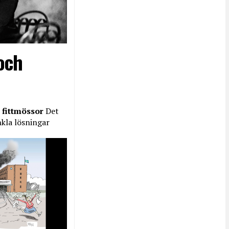
och
 fittmössor
Det
nkla lösningar