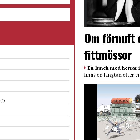
Om förnuft 
fittmössor
En lunch med herrar i
finns en längtan efter e
N
(*)