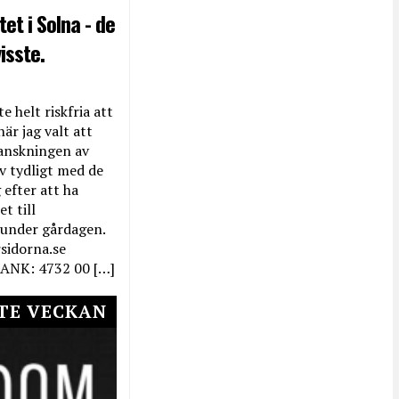
et i Solna - de
isste.
e helt riskfria att
när jag valt att
anskningen av
ev tydligt med de
efter att ha
t till
 under gårdagen.
rsidorna.se
ANK: 4732 00 […]
TE VECKAN