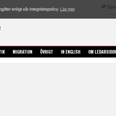
Tipsa
fter enligt vår integritetspolicy
Läs mer
Ledarsidorna.se
TIK
MIGRATION
ÖVRIGT
IN ENGLISH
OM LEDARSIDO