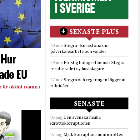
SENASTE PLUS
30 nov
Stegra - En historia om
påverkansarbete och vandel
- Hur
29 nov
Frostig bolagsstämma i Stegra
resulterade i ny huvudägare
ade EU
27 nov
Stegra och regeringen lägger ut
rökridåer
 är okänt namn i
SENASTE
08 aug
Den svenska mjuka
idrottskorruptionen
07 aug
Mjuk korruption inom idrotten -