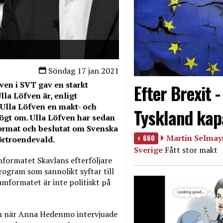
Söndag 17 jan 2021
ven i SVT gav en starkt
Efter Brexit 
lla Löfven är, enligt
r Ulla Löfven en makt- och
Tyskland kap
ögt om. Ulla Löfven har sedan
format och beslutat om Svenska
660
Martin Selmayr
örtroendevald.
Sverige
Fått stor makt
formatet Skavlans efterföljare
rogram som sannolikt syftar till
amformatet är inte politiskt på
om när Anna Hedenmo intervjuade