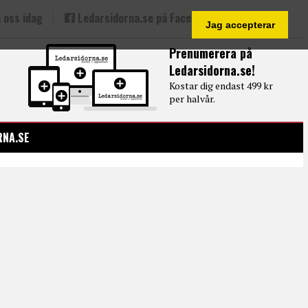
 oss idag
Ledarsidorna.se på Facebook
Jag accepterar
Prenumerera på
Ledarsidorna.se!
Kostar dig endast 499 kr
per halvår.
RNA.SE