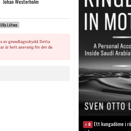
Johan Westerholm
Ulla Löfven
as av grundlagsskydd. Detta
 är helt ansvarig för det du
Ett kungadöme i rö
0