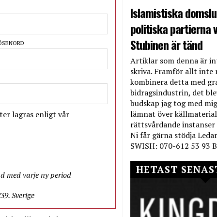
Islamistiska domslut
politiska partierna v
Stubinen är tänd
LÖSENORD
Artiklar som denna är int
skriva. Framför allt inte 
kombinera detta med gr
bidragsindustrin, det bl
budskap jag tog med mig 
lämnat över källmateriale
er lagras enligt vår
rättsvårdande instanser
Ni får gärna stödja Leda
SWISH: 070-612 53 93 B
HETAST SENAS
nd med varje ny period
9. Sverige