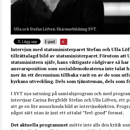
Ulla och Stefan Löfven. Skärmavbildning SVT.
E-post
Intervjun med statsministerparet Stefan och Ulla Löf
tillrättalagd bild av statsministerparet. Förutom att U
statsministern själv, hans viktigaste rådgivare så ha
ansvarsposition som socialdemokraterna inte talat h
mer än ett decennium tillbaka varit en av de som ut
kyrkans utveckling. Dels som tjänsteman, dels som f
I SVT nya satsning på samtalsprogram och med program
intervjuar Carina Bergfeldt Stefan och Ulla Löfven, ett p
att ge en lite annorlunda bild av intervjuobjekten. Progr
något sätt utan är just ett uttalat ”feel-good” format.
Det aktuella programmet
mötte inte alls den kritik s