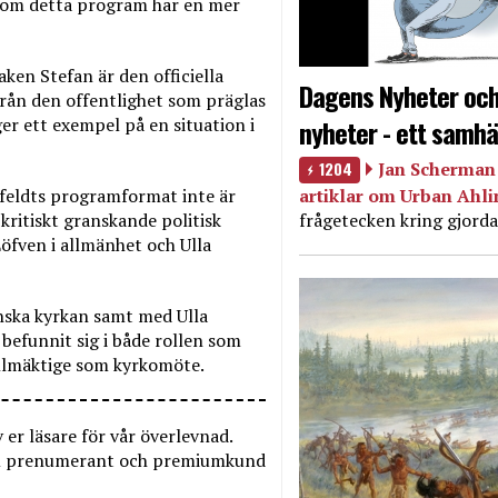
 om detta program har en mer
ken Stefan är den officiella
Dagens Nyheter och
 från den offentlighet som präglas
nyheter - ett samhä
ger ett exempel på en situation i
1204
Jan Scherman 
artiklar om Urban Ahl
feldts programformat inte är
frågetecken kring gjorda
n kritiskt granskande politisk
Löfven i allmänhet och Ulla
enska kyrkan samt med Ulla
 befunnit sig i både rollen som
fullmäktige som kyrkomöte.
er läsare för vår överlevnad.
Som prenumerant och premiumkund