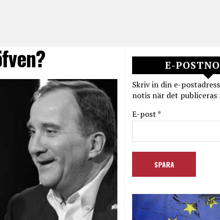
öfven?
E-POSTNO
Skriv in din e-postadress
notis när det publiceras 
E-post *