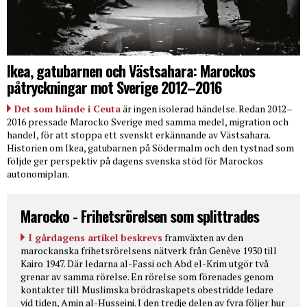
Ikea, gatubarnen och Västsahara: Marockos
påtryckningar mot Sverige 2012–2016
Det som hände i Ceuta
är ingen isolerad händelse. Redan 2012–
2016 pressade Marocko Sverige med samma medel, migration och
handel, för att stoppa ett svenskt erkännande av Västsahara.
Historien om Ikea, gatubarnen på Södermalm och den tystnad som
följde ger perspektiv på dagens svenska stöd för Marockos
autonomiplan.
Marocko - Frihetsrörelsen som splittrades
I gårdagens artikel beskrevs
framväxten av den
marockanska frihetsrörelsens nätverk från Genève 1930 till
Kairo 1947. Där ledarna al-Fassi och Abd el-Krim utgör två
grenar av samma rörelse. En rörelse som förenades genom
kontakter till Muslimska brödraskapets obestridde ledare
vid tiden, Amin al-Husseini. I den tredje delen av fyra följer hur