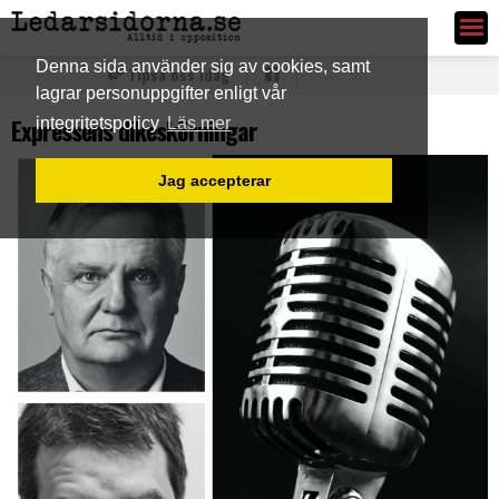
Ledarsidorna.se
Denna sida använder sig av cookies, samt
Tipsa oss idag
lagrar personuppgifter enligt vår
Expressens dikeskörningar
integritetspolicy
Läs mer
Jag accepterar