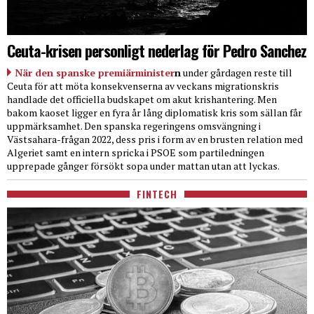
Ceuta-krisen personligt nederlag för Pedro Sanchez
När den spanske premiärminister
n
under gårdagen reste till
Ceuta för att möta konsekvenserna av veckans migrationskris
handlade det officiella budskapet om akut krishantering. Men
bakom kaoset ligger en fyra år lång diplomatisk kris som sällan får
uppmärksamhet. Den spanska regeringens omsvängning i
Västsahara-frågan 2022, dess pris i form av en brusten relation med
Algeriet samt en intern spricka i PSOE som partiledningen
upprepade gånger försökt sopa under mattan utan att lyckas.
FINTECH