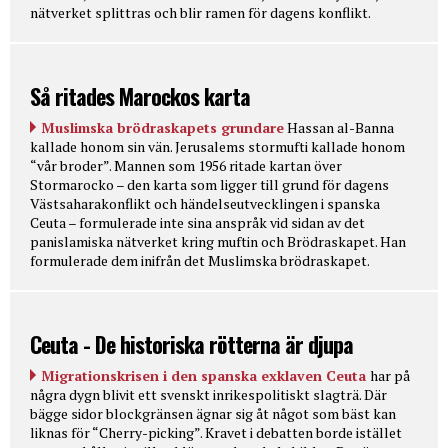
nätverket splittras och blir ramen för dagens konflikt.
Så ritades Marockos karta
Muslimska brödraskapets grundare
Hassan al-Banna
kallade honom sin vän. Jerusalems stormufti kallade honom
“vår broder”. Mannen som 1956 ritade kartan över
Stormarocko – den karta som ligger till grund för dagens
Västsaharakonflikt och händelseutvecklingen i spanska
Ceuta – formulerade inte sina anspråk vid sidan av det
panislamiska nätverket kring muftin och Brödraskapet. Han
formulerade dem inifrån det Muslimska brödraskapet.
Ceuta - De historiska rötterna är djupa
Migrationskrisen i den spanska exklaven Ceuta
har på
några dygn blivit ett svenskt inrikespolitiskt slagträ. Där
bägge sidor blockgränsen ägnar sig åt något som bäst kan
liknas för “Cherry-picking”. Kravet i debatten borde istället