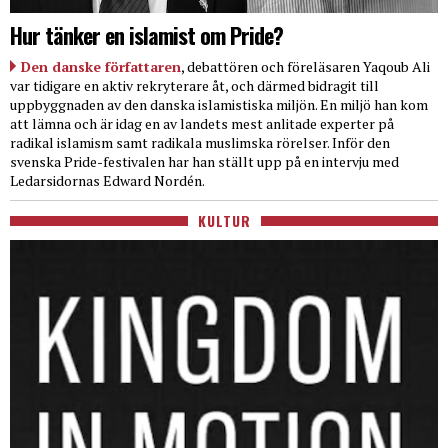
Hur tänker en islamist om Pride?
Den danske författaren
, debattören och föreläsaren Yaqoub Ali
var tidigare en aktiv rekryterare åt, och därmed bidragit till
uppbyggnaden av den danska islamistiska miljön. En miljö han kom
att lämna och är idag en av landets mest anlitade experter på
radikal islamism samt radikala muslimska rörelser. Inför den
svenska Pride-festivalen har han ställt upp på en intervju med
Ledarsidornas Edward Nordén.
KULTUR