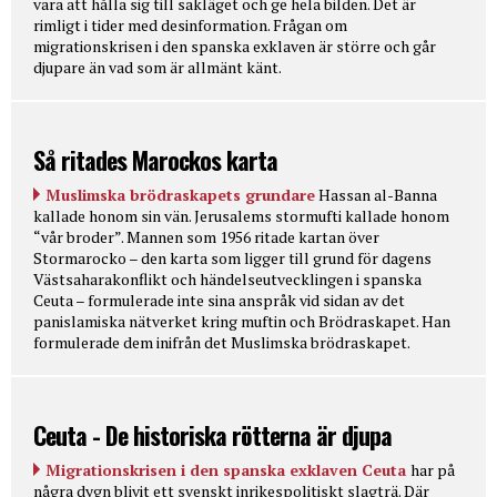
vara att hålla sig till sakläget och ge hela bilden. Det är
rimligt i tider med desinformation. Frågan om
migrationskrisen i den spanska exklaven är större och går
djupare än vad som är allmänt känt.
Så ritades Marockos karta
Muslimska brödraskapets grundare
Hassan al-Banna
kallade honom sin vän. Jerusalems stormufti kallade honom
“vår broder”. Mannen som 1956 ritade kartan över
Stormarocko – den karta som ligger till grund för dagens
Västsaharakonflikt och händelseutvecklingen i spanska
Ceuta – formulerade inte sina anspråk vid sidan av det
panislamiska nätverket kring muftin och Brödraskapet. Han
formulerade dem inifrån det Muslimska brödraskapet.
Ceuta - De historiska rötterna är djupa
Migrationskrisen i den spanska exklaven Ceuta
har på
några dygn blivit ett svenskt inrikespolitiskt slagträ. Där