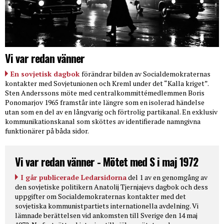
Vi var redan vänner
En sovjetisk dagbok
förändrar bilden av Socialdemokraternas
kontakter med Sovjetunionen och Kreml under det “Kalla kriget”.
Sten Anderssons möte med centralkommittémedlemmen Boris
Ponomarjov 1965 framstår inte längre som en isolerad händelse
utan som en del av en långvarig och förtrolig partikanal. En exklusiv
kommunikationskanal som sköttes av identifierade namngivna
funktionärer på båda sidor.
Vi var redan vänner - Mötet med S i maj 1972
I går publicerade Ledarsidorna
del 1 av en genomgång av
den sovjetiske politikern Anatolij Tjernjajevs dagbok och dess
uppgifter om Socialdemokraternas kontakter med det
sovjetiska kommunistpartiets internationella avdelning. Vi
lämnade berättelsen vid ankomsten till Sverige den 14 maj