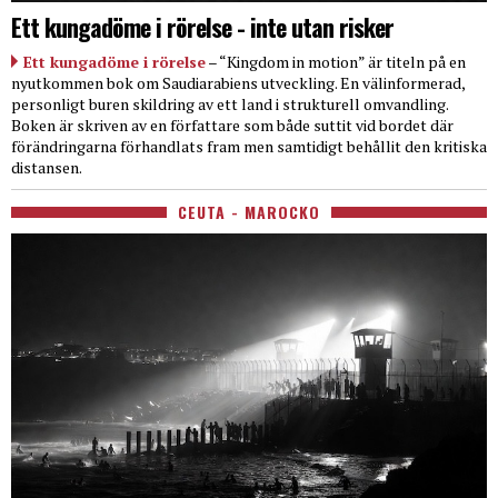
Ett kungadöme i rörelse - inte utan risker
Ett kungadöme i rörelse
– “Kingdom in motion” är titeln på en
nyutkommen bok om Saudiarabiens utveckling. En välinformerad,
personligt buren skildring av ett land i strukturell omvandling.
Boken är skriven av en författare som både suttit vid bordet där
förändringarna förhandlats fram men samtidigt behållit den kritiska
distansen.
CEUTA - MAROCKO