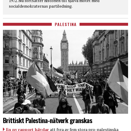
1972. Nu fortsätter historien till själva mötet med
socialdemokraternas partiledning.
PALESTINA
Brittiskt Palestina-nätverk granskas
En ny rapport hävdar
att fyra av fem stora pro-palestinska