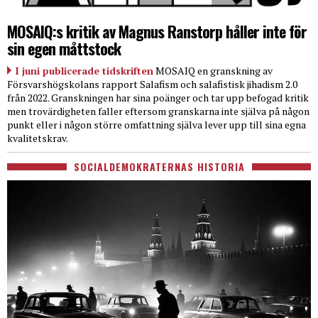
MOSAIQ:s kritik av Magnus Ranstorp håller inte för
sin egen måttstock
I juni publicerade tidskriften
MOSAIQ en granskning av
Försvarshögskolans rapport Salafism och salafistisk jihadism 2.0
från 2022. Granskningen har sina poänger och tar upp befogad kritik
men trovärdigheten faller eftersom granskarna inte själva på någon
punkt eller i någon större omfattning själva lever upp till sina egna
kvalitetskrav.
SOCIALDEMOKRATERNAS HISTORIA