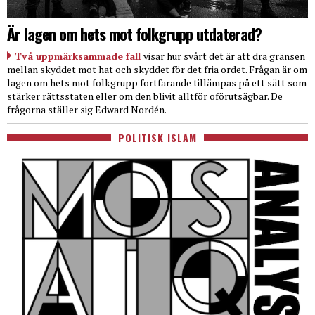
Är lagen om hets mot folkgrupp utdaterad?
Två uppmärksammade fall
visar hur svårt det är att dra gränsen
mellan skyddet mot hat och skyddet för det fria ordet. Frågan är om
lagen om hets mot folkgrupp fortfarande tillämpas på ett sätt som
stärker rättsstaten eller om den blivit alltför oförutsägbar. De
frågorna ställer sig Edward Nordén.
POLITISK ISLAM