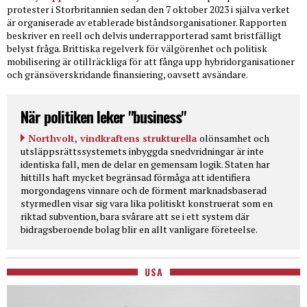
protester i Storbritannien sedan den 7 oktober 2023 i själva verket
är organiserade av etablerade biståndsorganisationer. Rapporten
beskriver en reell och delvis underrapporterad samt bristfälligt
belyst fråga. Brittiska regelverk för välgörenhet och politisk
mobilisering är otillräckliga för att fånga upp hybridorganisationer
och gränsöverskridande finansiering, oavsett avsändare.
När politiken leker "business"
Northvolt, vindkraftens strukturella
olönsamhet och
utsläppsrättssystemets inbyggda snedvridningar är inte
identiska fall, men de delar en gemensam logik. Staten har
hittills haft mycket begränsad förmåga att identifiera
morgondagens vinnare och de förment marknadsbaserad
styrmedlen visar sig vara lika politiskt konstruerat som en
riktad subvention, bara svårare att se i ett system där
bidragsberoende bolag blir en allt vanligare företeelse.
USA