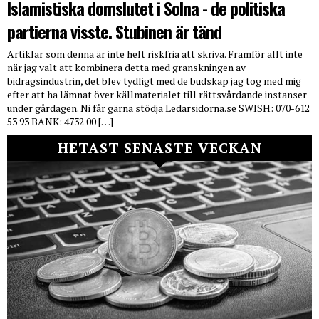
Islamistiska domslutet i Solna - de politiska
partierna visste. Stubinen är tänd
Artiklar som denna är inte helt riskfria att skriva. Framför allt inte
när jag valt att kombinera detta med granskningen av
bidragsindustrin, det blev tydligt med de budskap jag tog med mig
efter att ha lämnat över källmaterialet till rättsvårdande instanser
under gårdagen. Ni får gärna stödja Ledarsidorna.se SWISH: 070-612
53 93 BANK: 4732 00 […]
HETAST SENASTE VECKAN