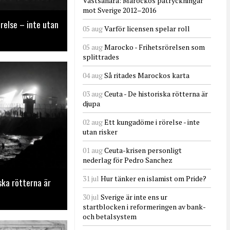
Västsahara: Marockos påtryckningar
mot Sverige 2012–2016
relse – inte utan
05 aug
Varför licensen spelar roll
05 aug
Marocko - Frihetsrörelsen som
splittrades
04 aug
Så ritades Marockos karta
03 aug
Ceuta - De historiska rötterna är
djupa
02 aug
Ett kungadöme i rörelse - inte
utan risker
01 aug
Ceuta-krisen personligt
nederlag för Pedro Sanchez
31 jul
Hur tänker en islamist om Pride?
ska rötterna är
30 jul
Sverige är inte ens ur
startblocken i reformeringen av bank-
och betalsystem