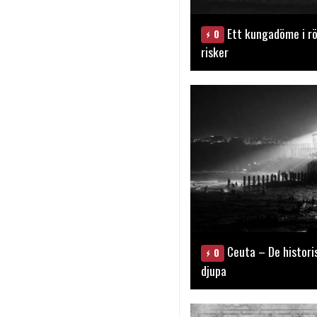
Ett kungadöme i rö
0
risker
Ceuta – De histori
0
djupa