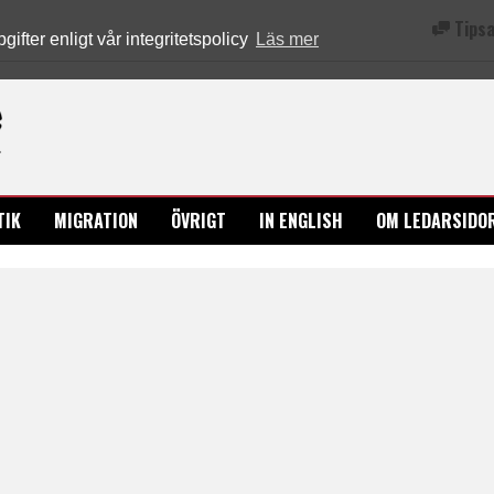
Tipsa
fter enligt vår integritetspolicy
Läs mer
Ledarsidorna.se
TIK
MIGRATION
ÖVRIGT
IN ENGLISH
OM LEDARSIDO