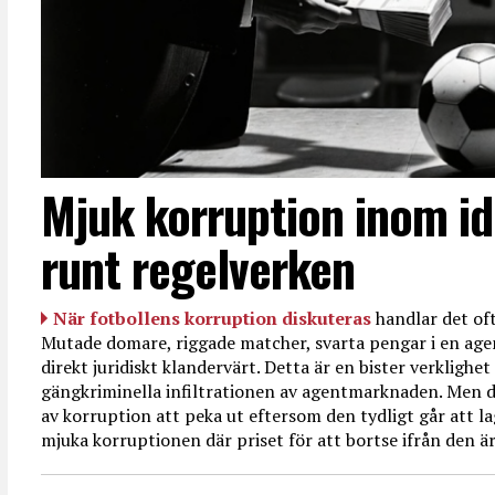
Mjuk korruption inom id
runt regelverken
När fotbollens korruption diskuteras
handlar det oft
Mutade domare, riggade matcher, svarta pengar i en age
direkt juridiskt klandervärt. Detta är en bister verkligh
gängkriminella infiltrationen av agentmarknaden. Men d
av korruption att peka ut eftersom den tydligt går att l
mjuka korruptionen där priset för att bortse ifrån den är