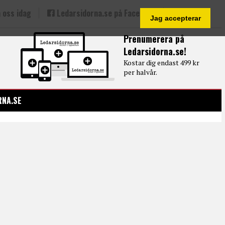
 oss idag
Ledarsidorna.se på Facebook
Jag accepterar
Prenumerera på
Ledarsidorna.se!
Kostar dig endast 499 kr
per halvår.
RNA.SE