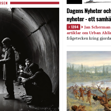
ISEN
Dagens Nyheter och
nyheter - ett samhä
1204
Jan Scherman 
artiklar om Urban Ahl
frågetecken kring gjorda