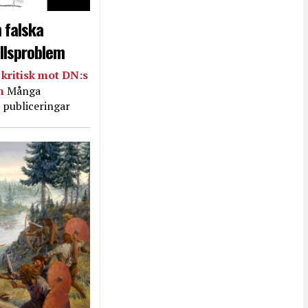
 falska
llsproblem
kritisk mot DN:s
in
Många
 publiceringar