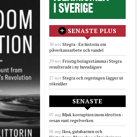
SENASTE PLUS
30 nov
Stegra - En historia om
påverkansarbete och vandel
29 nov
Frostig bolagsstämma i Stegra
resulterade i ny huvudägare
27 nov
Stegra och regeringen lägger ut
rökridåer
SENASTE
07 aug
Mjuk korruption inom idrotten -
resan runt regelverken
05 aug
Ikea, gatubarnen och