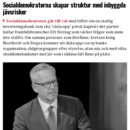
Socialdemokraterna skapar struktur med inbyggda
jävsrisker
Socialdemokraterna går till val
med löftet om en statlig
investeringsbank som ska "växla upp" privat kapital i det partiet
kallar framtidsbranscher. Ett förslag som väcker frågor som ännu
inte ställts. Om samma personer som återfinns
kretsen kring
Northvolt och Stegra kommer att dyka upp i en ny banks
organisation, rådgivargrupper eller styrelse, utan när, och med vilka
skyddsmekanismer mot jäv som i sådana fall finns på plats.