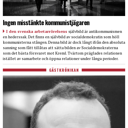
Ingen misstänkte kommunistjägaren
I den svenska arbetarrörelsens
självbild är antikommunismen
en hederssak. Det finns en självbild av socialdemokratin som höll
kommunisterna stången. Denna bild är dock långt ifrån den absoluta
sanning som fått tillåtas att sätta bilden av Socialdemokraterna
som det bästa försvaret mot Kreml. Tvärtom präglades relationen
istället av samarbete och öppna relationer under långa perioder.
GÄSTKRÖNIKAN