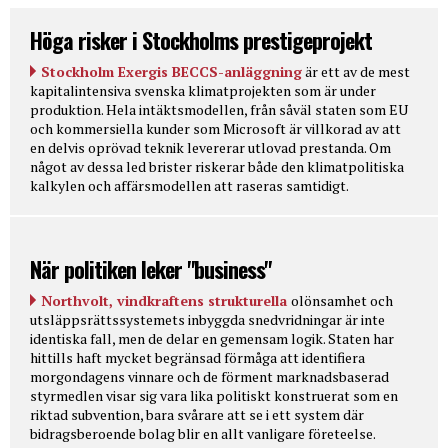
Höga risker i Stockholms prestigeprojekt
Stockholm Exergis BECCS-anläggning
är ett av de mest
kapitalintensiva svenska klimatprojekten som är under
produktion. Hela intäktsmodellen, från såväl staten som EU
och kommersiella kunder som Microsoft är villkorad av att
en delvis oprövad teknik levererar utlovad prestanda. Om
något av dessa led brister riskerar både den klimatpolitiska
kalkylen och affärsmodellen att raseras samtidigt.
När politiken leker "business"
Northvolt, vindkraftens strukturella
olönsamhet och
utsläppsrättssystemets inbyggda snedvridningar är inte
identiska fall, men de delar en gemensam logik. Staten har
hittills haft mycket begränsad förmåga att identifiera
morgondagens vinnare och de förment marknadsbaserad
styrmedlen visar sig vara lika politiskt konstruerat som en
riktad subvention, bara svårare att se i ett system där
bidragsberoende bolag blir en allt vanligare företeelse.