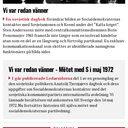
Vi var redan vänner
En sovjetisk dagbok
förändrar bilden av Socialdemokraternas
kontakter med Sovjetunionen och Kreml under det “Kalla kriget”.
Sten Anderssons möte med centralkommittémedlemmen Boris
Ponomarjov 1965 framstår inte längre som en isolerad händelse
utan som en del av en långvarig och förtrolig partikanal. En exklusiv
kommunikationskanal som sköttes av identifierade namngivna
funktionärer på båda sidor.
Vi var redan vänner - Mötet med S i maj 1972
I går publicerade Ledarsidorna
del 1 av en genomgång av
den sovjetiske politikern Anatolij Tjernjajevs dagbok och dess
uppgifter om Socialdemokraternas kontakter med det
sovjetiska kommunistpartiets internationella avdelning. Vi
lämnade berättelsen vid ankomsten till Sverige den 14 maj
1972. Nu fortsätter historien till själva mötet med
socialdemokraternas partiledning.