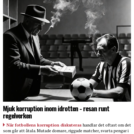
Mjuk korruption inom idrotten - resan runt
regelverken
När fotbollens korruption diskuteras
handlar det oftast om det
som går att åtala. Mutade domare, riggade matcher, svarta pengar i