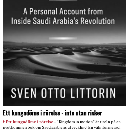
Ett kungadöme i rörelse - inte utan risker
Ett kungadöme i rörelse
– “Kingdom in motion” är titeln på en
nyutkommen bok om Saudiarabiens utveckling. En välinformerad,