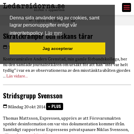
Ledarsidorna.se
Denna sida använder sig av cookies, samt
Tipsa oss idag
lagrar personuppgifter enligt vår
integritetspolicy
Läs mer
Skrattkramper och ilskans tårar
PLUS
Tisdag 21 okt 2014
Jag accepterar
Konteramiralen Anders Grenstad, min gamle förbandskollega, ber
nu den samlade journalistkåren om ursäkt för att han ”inte var helt
tydlig” i var en av observationerna av den misstänkta ubåten gjordes
...
Läs vidare...
Stridsgrupp Svensson
PLUS
Måndag 20 okt 2014
Thomas Mattsson, Expressen, upprörs av att Försvarsmakten
sprider desinformation om var viss dokumentation kommer ifrån.
Samtidigt rapporterar Expressens privatspanare Niklas Svensson,