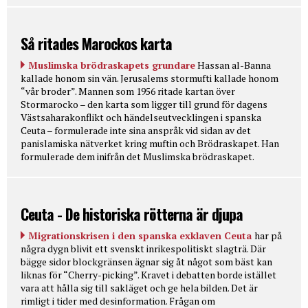
Så ritades Marockos karta
Muslimska brödraskapets grundare
Hassan al-Banna
kallade honom sin vän. Jerusalems stormufti kallade honom
“vår broder”. Mannen som 1956 ritade kartan över
Stormarocko – den karta som ligger till grund för dagens
Västsaharakonflikt och händelseutvecklingen i spanska
Ceuta – formulerade inte sina anspråk vid sidan av det
panislamiska nätverket kring muftin och Brödraskapet. Han
formulerade dem inifrån det Muslimska brödraskapet.
Ceuta - De historiska rötterna är djupa
Migrationskrisen i den spanska exklaven Ceuta
har på
några dygn blivit ett svenskt inrikespolitiskt slagträ. Där
bägge sidor blockgränsen ägnar sig åt något som bäst kan
liknas för “Cherry-picking”. Kravet i debatten borde istället
vara att hålla sig till sakläget och ge hela bilden. Det är
rimligt i tider med desinformation. Frågan om