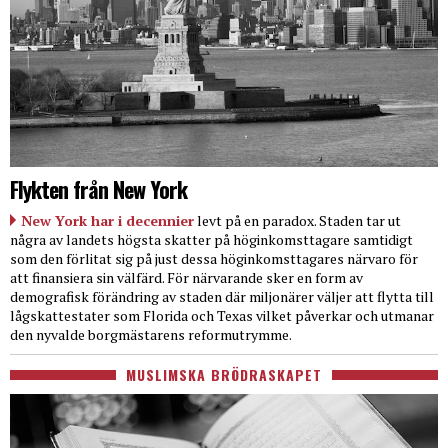
Flykten från New York
New York har i decennier
levt på en paradox. Staden tar ut
några av landets högsta skatter på höginkomsttagare samtidigt
som den förlitat sig på just dessa höginkomsttagares närvaro för
att finansiera sin välfärd. För närvarande sker en form av
demografisk förändring av staden där miljonärer väljer att flytta till
lågskattestater som Florida och Texas vilket påverkar och utmanar
den nyvalde borgmästarens reformutrymme.
MUSLIMSKA BRÖDRASKAPET