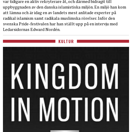
var tidigare en aktiv rekryterare åt, och därmed bidragit till
uppbyggnaden av den danska islamistiska miljön. En miljö han kom
att lämna och är idag en av landets mest anlitade experter på
radikal islamism samt radikala muslimska rörelser. Inför den
svenska Pride-festivalen har han ställt upp på en intervju med
Ledarsidornas Edward Nordén.
KULTUR