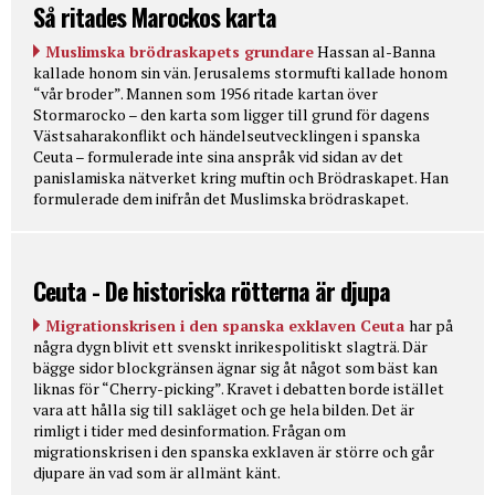
Så ritades Marockos karta
Muslimska brödraskapets grundare
Hassan al-Banna
kallade honom sin vän. Jerusalems stormufti kallade honom
“vår broder”. Mannen som 1956 ritade kartan över
Stormarocko – den karta som ligger till grund för dagens
Västsaharakonflikt och händelseutvecklingen i spanska
Ceuta – formulerade inte sina anspråk vid sidan av det
panislamiska nätverket kring muftin och Brödraskapet. Han
formulerade dem inifrån det Muslimska brödraskapet.
Ceuta - De historiska rötterna är djupa
Migrationskrisen i den spanska exklaven Ceuta
har på
några dygn blivit ett svenskt inrikespolitiskt slagträ. Där
bägge sidor blockgränsen ägnar sig åt något som bäst kan
liknas för “Cherry-picking”. Kravet i debatten borde istället
vara att hålla sig till sakläget och ge hela bilden. Det är
rimligt i tider med desinformation. Frågan om
migrationskrisen i den spanska exklaven är större och går
djupare än vad som är allmänt känt.