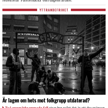
reflekterar "Palsternacka" om i dagens artikel.
YTTRANDEFRIHET
Är lagen om hets mot folkgrupp utdaterad?
Två uppmärksammade fall
visar hur svårt det är att dra gränsen