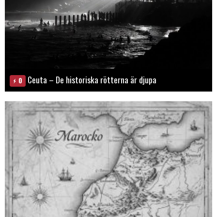
Ceuta – De historiska rötterna är djupa
0