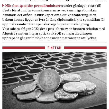
När den spanske premiärminister
n
under gårdagen reste till
Ceuta för att möta konsekvenserna av veckans migrationskris
handlade det officiella budskapet om akut krishantering. Men
bakom kaoset ligger en fyra år lång diplomatisk kris som sällan får
uppmärksamhet. Den spanska regeringens omsvängning i
Västsahara-frågan 2022, dess pris i form av en brusten relation med
Algeriet samt en intern spricka i PSOE som partiledningen
upprepade gånger försökt sopa under mattan utan att lyckas.
FINTECH