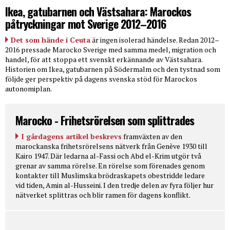
Ikea, gatubarnen och Västsahara: Marockos
påtryckningar mot Sverige 2012–2016
Det som hände i Ceuta
är ingen isolerad händelse. Redan 2012–
2016 pressade Marocko Sverige med samma medel, migration och
handel, för att stoppa ett svenskt erkännande av Västsahara.
Historien om Ikea, gatubarnen på Södermalm och den tystnad som
följde ger perspektiv på dagens svenska stöd för Marockos
autonomiplan.
Marocko - Frihetsrörelsen som splittrades
I gårdagens artikel beskrevs
framväxten av den
marockanska frihetsrörelsens nätverk från Genève 1930 till
Kairo 1947. Där ledarna al-Fassi och Abd el-Krim utgör två
grenar av samma rörelse. En rörelse som förenades genom
kontakter till Muslimska brödraskapets obestridde ledare
vid tiden, Amin al-Husseini. I den tredje delen av fyra följer hur
nätverket splittras och blir ramen för dagens konflikt.