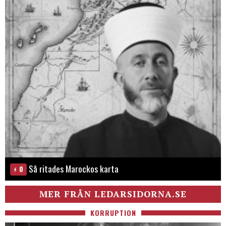
Så ritades Marockos karta
0
MER FRÅN LEDARSIDORNA.SE
KORRUPTION