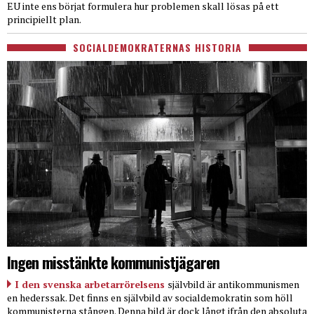
EU inte ens börjat formulera hur problemen skall lösas på ett
principiellt plan.
SOCIALDEMOKRATERNAS HISTORIA
Ingen misstänkte kommunistjägaren
I den svenska arbetarrörelsens
självbild är antikommunismen
en hederssak. Det finns en självbild av socialdemokratin som höll
kommunisterna stången. Denna bild är dock långt ifrån den absoluta