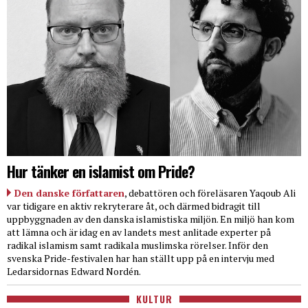
Hur tänker en islamist om Pride?
Den danske författaren
, debattören och föreläsaren Yaqoub Ali
var tidigare en aktiv rekryterare åt, och därmed bidragit till
uppbyggnaden av den danska islamistiska miljön. En miljö han kom
att lämna och är idag en av landets mest anlitade experter på
radikal islamism samt radikala muslimska rörelser. Inför den
svenska Pride-festivalen har han ställt upp på en intervju med
Ledarsidornas Edward Nordén.
KULTUR