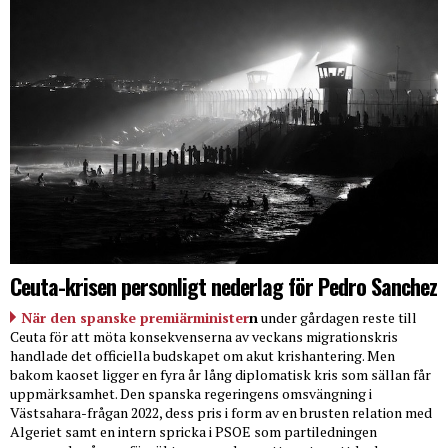
Ceuta-krisen personligt nederlag för Pedro Sanchez
När den spanske premiärminister
n
under gårdagen reste till
Ceuta för att möta konsekvenserna av veckans migrationskris
handlade det officiella budskapet om akut krishantering. Men
bakom kaoset ligger en fyra år lång diplomatisk kris som sällan får
uppmärksamhet. Den spanska regeringens omsvängning i
Västsahara-frågan 2022, dess pris i form av en brusten relation med
Algeriet samt en intern spricka i PSOE som partiledningen