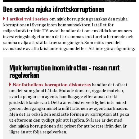
Den svenska mjuka idrottskorruptionen
I artikel två i serien
om mjuk korruption granskas den mjuka
korruptionen i Sverige inom kommunsektorn. Istället för
miljardintäkter från TV-avtal handlar det om enskilda kommuners
investeringsbudgetar men det är samma strukturella beroende och
samma ovilja att ställa krav som går igen. Som möts med det
svenskaste av alla krishanteringsmodeller: Att inte göra någonting.
Mjuk korruption inom idrotten - resan runt
regelverken
När fotbollens korruption diskuteras
handlar det oftast
om det som går att åtala. Mutade domare, riggade matcher,
svarta pengar i en agents handbagage eller annat direkt
juridiskt klandervärt. Detta är en bister verklighet inte minst
genom den gängkriminella infiltrationen av agentmarknaden.
Men det är också den enklaste formen av korruption att peka
ut eftersom den tydligt går att lagföra. Svårare är det med
den mjuka korruptionen där priset för att bortse ifrån den är
lägre än att följa regelverken.