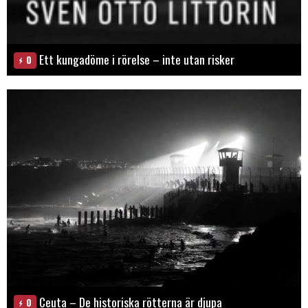
Ett kungadöme i rörelse – inte utan risker
0
Ceuta – De historiska rötterna är djupa
0