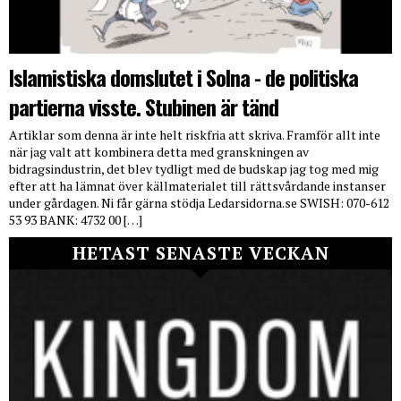
Islamistiska domslutet i Solna - de politiska
partierna visste. Stubinen är tänd
Artiklar som denna är inte helt riskfria att skriva. Framför allt inte
när jag valt att kombinera detta med granskningen av
bidragsindustrin, det blev tydligt med de budskap jag tog med mig
efter att ha lämnat över källmaterialet till rättsvårdande instanser
under gårdagen. Ni får gärna stödja Ledarsidorna.se SWISH: 070-612
53 93 BANK: 4732 00 […]
HETAST SENASTE VECKAN