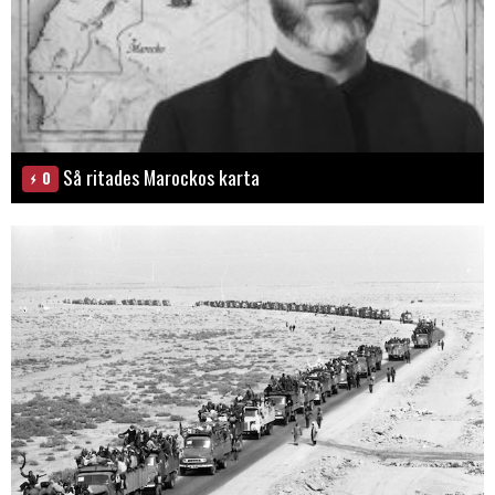
Så ritades Marockos karta
0