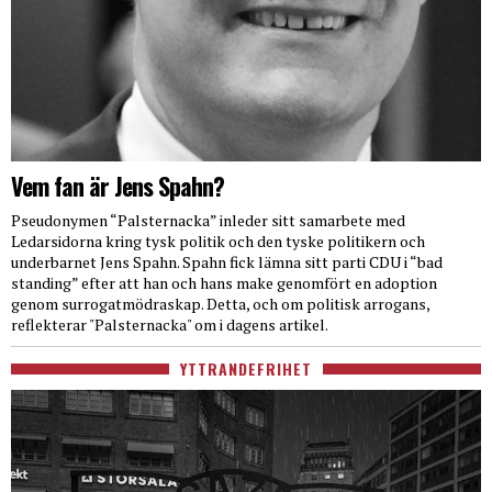
Vem fan är Jens Spahn?
Pseudonymen “Palsternacka” inleder sitt samarbete med
Ledarsidorna kring tysk politik och den tyske politikern och
underbarnet Jens Spahn. Spahn fick lämna sitt parti CDU i “bad
standing” efter att han och hans make genomfört en adoption
genom surrogatmödraskap. Detta, och om politisk arrogans,
reflekterar "Palsternacka" om i dagens artikel.
YTTRANDEFRIHET