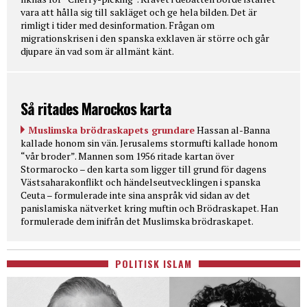
vara att hålla sig till sakläget och ge hela bilden. Det är
rimligt i tider med desinformation. Frågan om
migrationskrisen i den spanska exklaven är större och går
djupare än vad som är allmänt känt.
Så ritades Marockos karta
Muslimska brödraskapets grundare
Hassan al-Banna
kallade honom sin vän. Jerusalems stormufti kallade honom
“vår broder”. Mannen som 1956 ritade kartan över
Stormarocko – den karta som ligger till grund för dagens
Västsaharakonflikt och händelseutvecklingen i spanska
Ceuta – formulerade inte sina anspråk vid sidan av det
panislamiska nätverket kring muftin och Brödraskapet. Han
formulerade dem inifrån det Muslimska brödraskapet.
POLITISK ISLAM