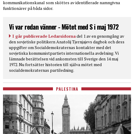
kommunikationskanal som sköttes av identifierade namngivna
funktionärer på båda sidor.
Vi var redan vänner - Mötet med S i maj 1972
I går publicerade Ledarsidorna
del 1 av en genomgång av
den sovjetiske politikern Anatolij Tjernjajevs dagbok och dess
uppgifter om Socialdemokraternas kontakter med det
sovjetiska kommunistpartiets internationella avdelning. Vi
lämnade berättelsen vid ankomsten till Sverige den 14 maj
1972. Nu fortsätter historien till själva mötet med
socialdemokraternas partiledning.
PALESTINA