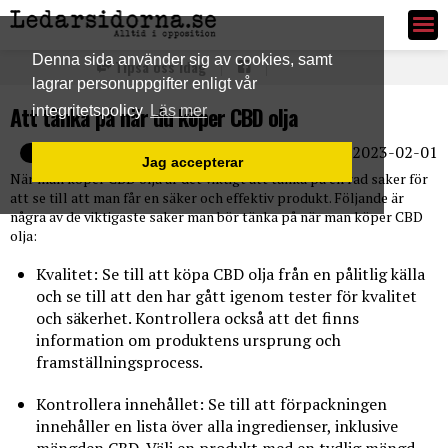
Ledarsidorna.se
Denna sida använder sig av cookies, samt
Tipsa oss idag
lagrar personuppgifter enligt vår
Att tänka på när du köper CBD olja
integritetspolicy
Läs mer
2023-02-01
E-post
Jag accepterar
När man köper CBD olja är det viktigt att tänka på en rad saker för
att se till att man får en säker och effektiv produkt. Följande är
några av de viktigaste saker man bör tänka på när man köper CBD
olja:
Kvalitet: Se till att köpa CBD olja från en pålitlig källa
och se till att den har gått igenom tester för kvalitet
och säkerhet. Kontrollera också att det finns
information om produktens ursprung och
framställningsprocess.
Kontrollera innehållet: Se till att förpackningen
innehåller en lista över alla ingredienser, inklusive
mängden CBD. Välj en produkt med en tydlig mängd