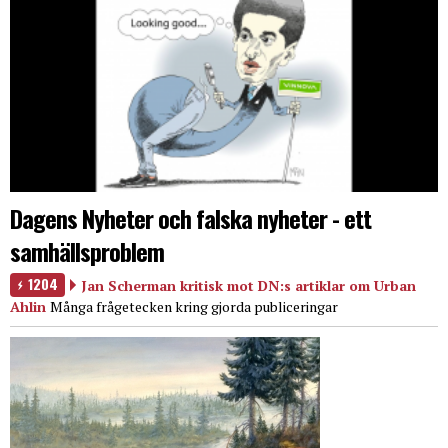
Dagens Nyheter och falska nyheter - ett
samhällsproblem
1204
Jan Scherman kritisk mot DN:s artiklar om Urban
Ahlin
Många frågetecken kring gjorda publiceringar