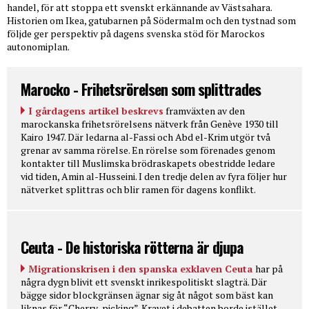
handel, för att stoppa ett svenskt erkännande av Västsahara.
Historien om Ikea, gatubarnen på Södermalm och den tystnad som
följde ger perspektiv på dagens svenska stöd för Marockos
autonomiplan.
Marocko - Frihetsrörelsen som splittrades
I gårdagens artikel beskrevs
framväxten av den
marockanska frihetsrörelsens nätverk från Genève 1930 till
Kairo 1947. Där ledarna al-Fassi och Abd el-Krim utgör två
grenar av samma rörelse. En rörelse som förenades genom
kontakter till Muslimska brödraskapets obestridde ledare
vid tiden, Amin al-Husseini. I den tredje delen av fyra följer hur
nätverket splittras och blir ramen för dagens konflikt.
Ceuta - De historiska rötterna är djupa
Migrationskrisen i den spanska exklaven Ceuta
har på
några dygn blivit ett svenskt inrikespolitiskt slagträ. Där
bägge sidor blockgränsen ägnar sig åt något som bäst kan
liknas för “Cherry-picking”. Kravet i debatten borde istället