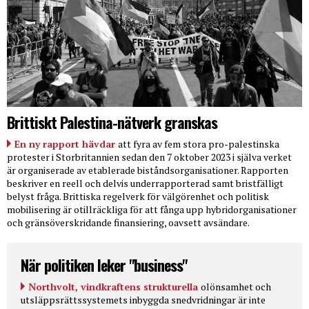
Brittiskt Palestina-nätverk granskas
En ny rapport hävdar
att fyra av fem stora pro-palestinska
protester i Storbritannien sedan den 7 oktober 2023 i själva verket
är organiserade av etablerade biståndsorganisationer. Rapporten
beskriver en reell och delvis underrapporterad samt bristfälligt
belyst fråga. Brittiska regelverk för välgörenhet och politisk
mobilisering är otillräckliga för att fånga upp hybridorganisationer
och gränsöverskridande finansiering, oavsett avsändare.
När politiken leker "business"
Northvolt, vindkraftens strukturella
olönsamhet och
utsläppsrättssystemets inbyggda snedvridningar är inte