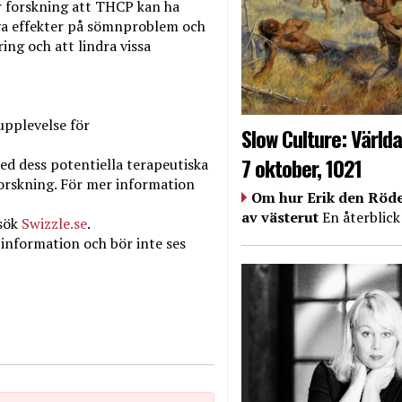
r forskning att THCP kan ha
iva effekter på sömnproblem och
ing och att lindra vissa
upplevelse för
Slow Culture: Världa
7 oktober, 1021
med dess potentiella terapeutiska
tforskning. För mer information
Om hur Erik den Röde
av västerut
En återblick
esök
Swizzle.se
.
 information och bör inte ses