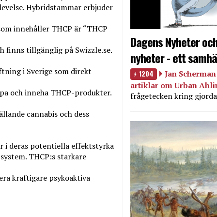
levelse. Hybridstammar erbjuder
t som innehåller THCP är “THCP
Dagens Nyheter och
 finns tillgänglig på Swizzle.se.
nyheter - ett samhä
ftning i Sverige som direkt
1204
Jan Scherman 
artiklar om Urban Ahl
 köpa och inneha THCP-produkter.
frågetecken kring gjorda
gällande cannabis och dess
i deras potentiella effektstyrka
system. THCP:s starkare
era kraftigare psykoaktiva