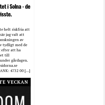
et i Solna - de
isste.
e helt riskfria att
när jag valt att
anskningen av
ev tydligt med de
efter att ha
t till
 under gårdagen.
rsidorna.se
ANK: 4732 00 […]
TE VECKAN