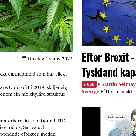
Efter Brexit 
Onsdag 15 nov 2023
Tyskland kap
ckt cannabinoid som har väckt
660
Martin Selmayr
. Upptäckt i 2019, skiljer sig
Sverige
Fått stor makt
enom sin molekylära struktur
r starkare än traditionell THC.
ve Indica, Sativa och
lappnande effekter, medan