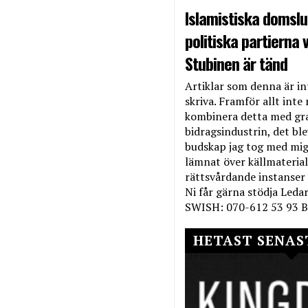
Islamistiska domslut
politiska partierna v
Stubinen är tänd
Artiklar som denna är int
skriva. Framför allt inte 
kombinera detta med gr
bidragsindustrin, det bl
budskap jag tog med mig 
lämnat över källmateriale
rättsvårdande instanser
Ni får gärna stödja Leda
SWISH: 070-612 53 93 B
HETAST SENAS