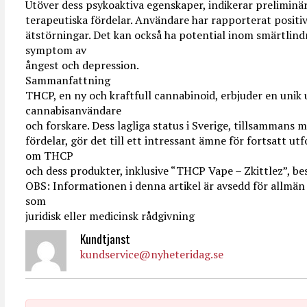
Utöver dess psykoaktiva egenskaper, indikerar preliminä
terapeutiska fördelar. Användare har rapporterat posit
ätstörningar. Det kan också ha potential inom smärtlindr
symptom av
ångest och depression.
Sammanfattning
THCP, en ny och kraftfull cannabinoid, erbjuder en unik 
cannabisanvändare
och forskare. Dess lagliga status i Sverige, tillsammans 
fördelar, gör det till ett intressant ämne för fortsatt u
om THCP
och dess produkter, inklusive “THCP Vape – Zkittlez”, b
OBS: Informationen i denna artikel är avsedd för allmän
som
juridisk eller medicinsk rådgivning
Kundtjanst
kundservice@nyheteridag.se