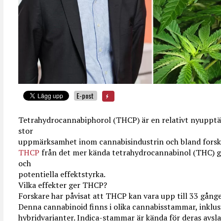
E-post
Tetrahydrocannabiphorol (THCP) är en relativt nyupptä
stor
uppmärksamhet inom cannabisindustrin och bland forskare
THCP
från det mer kända tetrahydrocannabinol (THC) g
och
potentiella effektstyrka.
Vilka effekter ger THCP?
Forskare har påvisat att THCP kan vara upp till 33 gånge
Denna cannabinoid finns i olika cannabisstammar, inklusi
hybridvarianter. Indica-stammar är kända för deras avs