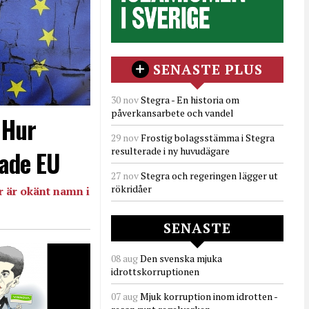
SENASTE PLUS
30 nov
Stegra - En historia om
påverkansarbete och vandel
- Hur
29 nov
Frostig bolagsstämma i Stegra
resulterade i ny huvudägare
ade EU
27 nov
Stegra och regeringen lägger ut
rökridåer
 är okänt namn i
SENASTE
08 aug
Den svenska mjuka
idrottskorruptionen
07 aug
Mjuk korruption inom idrotten -