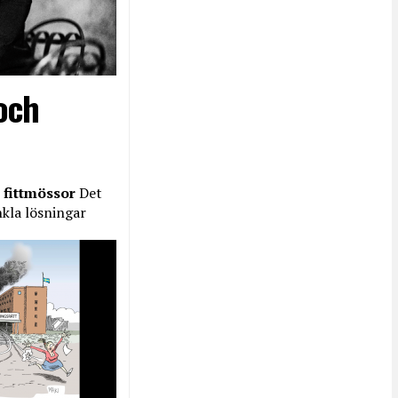
och
 fittmössor
Det
nkla lösningar