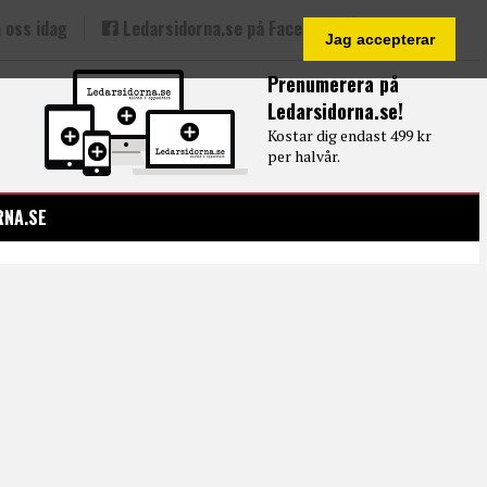
 oss idag
Ledarsidorna.se på Facebook
Jag accepterar
Prenumerera på
Ledarsidorna.se!
Kostar dig endast 499 kr
per halvår.
RNA.SE