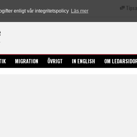
Tipsa
fter enligt vår integritetspolicy
Läs mer
Ledarsidorna.se
TIK
MIGRATION
ÖVRIGT
IN ENGLISH
OM LEDARSIDO