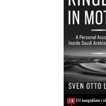
Ett kungadöme i rö
0