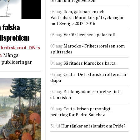
resan runt regelverken
05 aug
Ikea, gatubarnen och
Västsahara: Marockos påtryckningar
mot Sverige 2012–2016
 falska
llsproblem
05 aug
Varför licensen spelar roll
05 aug
Marocko - Frihetsrörelsen som
kritisk mot DN:s
splittrades
in
Många
 publiceringar
04 aug
Så ritades Marockos karta
03 aug
Ceuta - De historiska rötterna är
djupa
02 aug
Ett kungadöme i rörelse - inte
utan risker
01 aug
Ceuta-krisen personligt
nederlag för Pedro Sanchez
31 jul
Hur tänker en islamist om Pride?