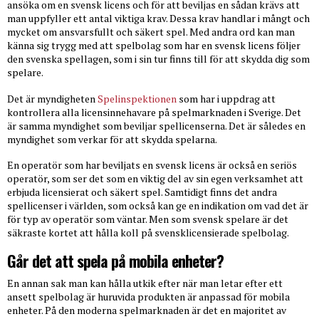
ansöka om en svensk licens och för att beviljas en sådan krävs att
man uppfyller ett antal viktiga krav. Dessa krav handlar i mångt och
mycket om ansvarsfullt och säkert spel. Med andra ord kan man
känna sig trygg med att spelbolag som har en svensk licens följer
den svenska spellagen, som i sin tur finns till för att skydda dig som
spelare.
Det är myndigheten
Spelinspektionen
som har i uppdrag att
kontrollera alla licensinnehavare på spelmarknaden i Sverige. Det
är samma myndighet som beviljar spellicenserna. Det är således en
myndighet som verkar för att skydda spelarna.
En operatör som har beviljats en svensk licens är också en seriös
operatör, som ser det som en viktig del av sin egen verksamhet att
erbjuda licensierat och säkert spel. Samtidigt finns det andra
spellicenser i världen, som också kan ge en indikation om vad det är
för typ av operatör som väntar. Men som svensk spelare är det
säkraste kortet att hålla koll på svensklicensierade spelbolag.
Går det att spela på mobila enheter?
En annan sak man kan hålla utkik efter när man letar efter ett
ansett spelbolag är huruvida produkten är anpassad för mobila
enheter. På den moderna spelmarknaden är det en majoritet av