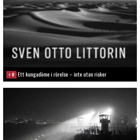
Ett kungadöme i rörelse – inte utan risker
0