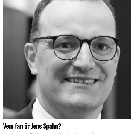
Vem fan är Jens Spahn?