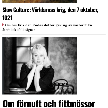
Slow Culture: Världarnas krig, den 7 oktober,
1021
Om hur Erik den Rödes dotter gav sig av västerut
En
återblick i folksägner
Om förnuft och fittmössor