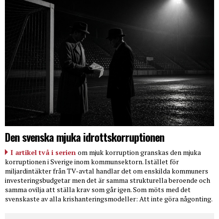
Den svenska mjuka idrottskorruptionen
I artikel två i serien
om mjuk korruption granskas den mjuka
korruptionen i Sverige inom kommunsektorn. Istället för
miljardintäkter från TV-avtal handlar det om enskilda kommuners
investeringsbudgetar men det är samma strukturella beroende och
samma ovilja att ställa krav som går igen. Som möts med det
svenskaste av alla krishanteringsmodeller: Att inte göra någonting.