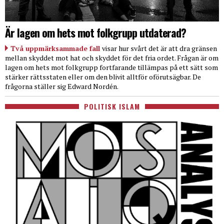
Är lagen om hets mot folkgrupp utdaterad?
Två uppmärksammade fall
visar hur svårt det är att dra gränsen
mellan skyddet mot hat och skyddet för det fria ordet. Frågan är om
lagen om hets mot folkgrupp fortfarande tillämpas på ett sätt som
stärker rättsstaten eller om den blivit alltför oförutsägbar. De
frågorna ställer sig Edward Nordén.
POLITISK ISLAM