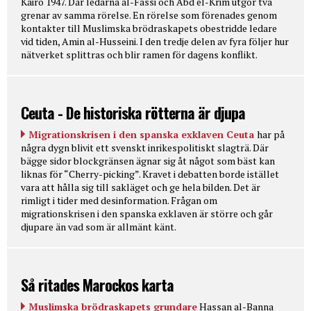
Kairo 1947. Där ledarna al-Fassi och Abd el-Krim utgör två
grenar av samma rörelse. En rörelse som förenades genom
kontakter till Muslimska brödraskapets obestridde ledare
vid tiden, Amin al-Husseini. I den tredje delen av fyra följer hur
nätverket splittras och blir ramen för dagens konflikt.
Ceuta - De historiska rötterna är djupa
Migrationskrisen i den spanska exklaven Ceuta
har på
några dygn blivit ett svenskt inrikespolitiskt slagträ. Där
bägge sidor blockgränsen ägnar sig åt något som bäst kan
liknas för “Cherry-picking”. Kravet i debatten borde istället
vara att hålla sig till sakläget och ge hela bilden. Det är
rimligt i tider med desinformation. Frågan om
migrationskrisen i den spanska exklaven är större och går
djupare än vad som är allmänt känt.
Så ritades Marockos karta
Muslimska brödraskapets grundare
Hassan al-Banna