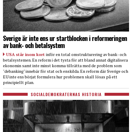
Sverige är inte ens ur startblocken i reformeringen
av bank- och betalsystem
USA står inom kort
inför en total omstrukturering av bank- och
betalsystemen. En reform i det tysta för att bland annat digitalisera
ekonomin samt inte minst komma tillrätta med de problem som
"debanking" innebär för stat och enskilda. En reform där Sverige och
EU inte ens börjat formulera hur problemen skall lösas på ett
principiellt plan.
SOCIALDEMOKRATERNAS HISTORIA