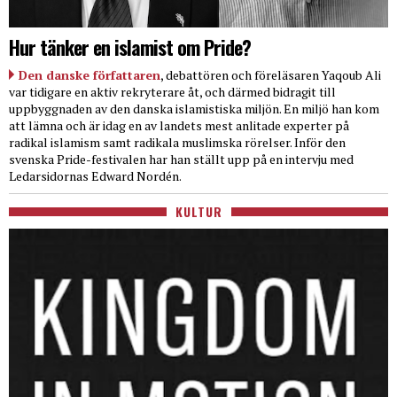
Hur tänker en islamist om Pride?
Den danske författaren
, debattören och föreläsaren Yaqoub Ali
var tidigare en aktiv rekryterare åt, och därmed bidragit till
uppbyggnaden av den danska islamistiska miljön. En miljö han kom
att lämna och är idag en av landets mest anlitade experter på
radikal islamism samt radikala muslimska rörelser. Inför den
svenska Pride-festivalen har han ställt upp på en intervju med
Ledarsidornas Edward Nordén.
KULTUR