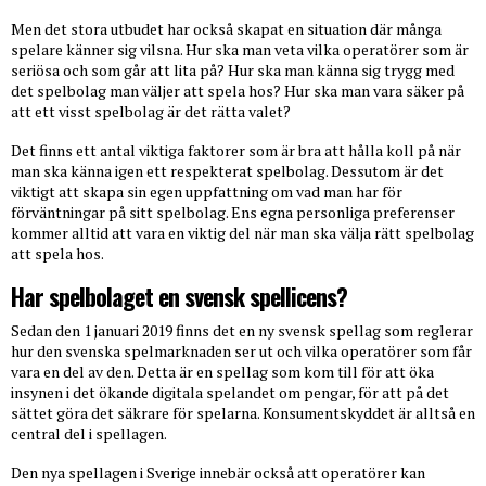
Men det stora utbudet har också skapat en situation där många
spelare känner sig vilsna. Hur ska man veta vilka operatörer som är
seriösa och som går att lita på? Hur ska man känna sig trygg med
det spelbolag man väljer att spela hos? Hur ska man vara säker på
att ett visst spelbolag är det rätta valet?
Det finns ett antal viktiga faktorer som är bra att hålla koll på när
man ska känna igen ett respekterat spelbolag. Dessutom är det
viktigt att skapa sin egen uppfattning om vad man har för
förväntningar på sitt spelbolag. Ens egna personliga preferenser
kommer alltid att vara en viktig del när man ska välja rätt spelbolag
att spela hos.
Har spelbolaget en svensk spellicens?
Sedan den 1 januari 2019 finns det en ny svensk spellag som reglerar
hur den svenska spelmarknaden ser ut och vilka operatörer som får
vara en del av den. Detta är en spellag som kom till för att öka
insynen i det ökande digitala spelandet om pengar, för att på det
sättet göra det säkrare för spelarna. Konsumentskyddet är alltså en
central del i spellagen.
Den nya spellagen i Sverige innebär också att operatörer kan