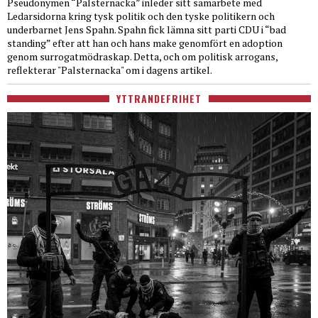
Pseudonymen “Palsternacka” inleder sitt samarbete med
Ledarsidorna kring tysk politik och den tyske politikern och
underbarnet Jens Spahn. Spahn fick lämna sitt parti CDU i “bad
standing” efter att han och hans make genomfört en adoption
genom surrogatmödraskap. Detta, och om politisk arrogans,
reflekterar "Palsternacka" om i dagens artikel.
YTTRANDEFRIHET