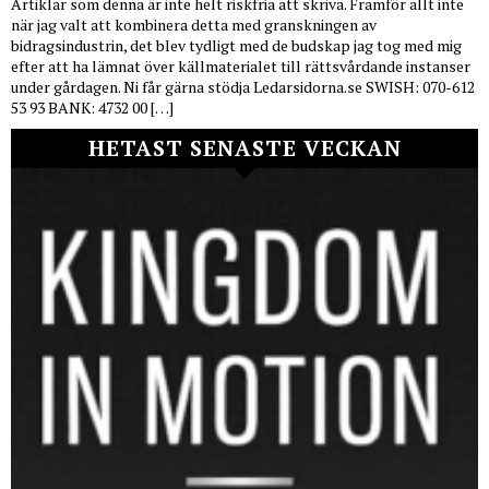
Artiklar som denna är inte helt riskfria att skriva. Framför allt inte
när jag valt att kombinera detta med granskningen av
bidragsindustrin, det blev tydligt med de budskap jag tog med mig
efter att ha lämnat över källmaterialet till rättsvårdande instanser
under gårdagen. Ni får gärna stödja Ledarsidorna.se SWISH: 070-612
53 93 BANK: 4732 00 […]
HETAST SENASTE VECKAN