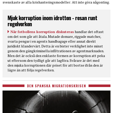
svenskaste av alla krishanteringsmodeller: Att inte göra någonting.
Mjuk korruption inom idrotten - resan runt
regelverken
När fotbollens korruption diskuteras
handlar det oftast
om det som går att åtala. Mutade domare, riggade matcher,
svarta pengar i en agents handbagage eller annat direkt
juridiskt klandervärt. Detta är en bister verklighet inte minst
genom den gängkriminella infiltrationen av agentmarknaden.
Men det är också den enklaste formen av korruption att peka
ut eftersom den tydligt går att lagföra. Svårare är det med
den mjuka korruptionen där priset för att bortse ifrån den är
lägre än att följa regelverken.
DEN SPANSKA MIGRATIONSKRISEN