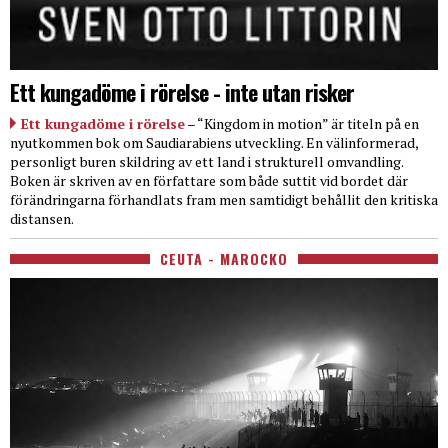
Ett kungadöme i rörelse - inte utan risker
Ett kungadöme i rörelse
– “Kingdom in motion” är titeln på en
nyutkommen bok om Saudiarabiens utveckling. En välinformerad,
personligt buren skildring av ett land i strukturell omvandling.
Boken är skriven av en författare som både suttit vid bordet där
förändringarna förhandlats fram men samtidigt behållit den kritiska
distansen.
CEUTA - MAROCKO