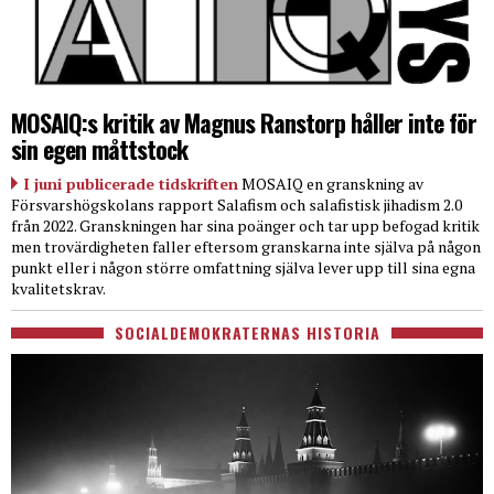
MOSAIQ:s kritik av Magnus Ranstorp håller inte för
sin egen måttstock
I juni publicerade tidskriften
MOSAIQ en granskning av
Försvarshögskolans rapport Salafism och salafistisk jihadism 2.0
från 2022. Granskningen har sina poänger och tar upp befogad kritik
men trovärdigheten faller eftersom granskarna inte själva på någon
punkt eller i någon större omfattning själva lever upp till sina egna
kvalitetskrav.
SOCIALDEMOKRATERNAS HISTORIA