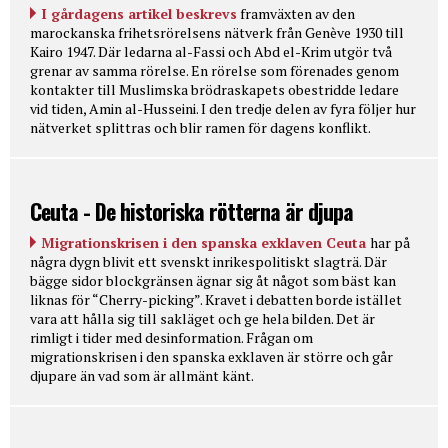
I gårdagens artikel beskrevs
framväxten av den
marockanska frihetsrörelsens nätverk från Genève 1930 till
Kairo 1947. Där ledarna al-Fassi och Abd el-Krim utgör två
grenar av samma rörelse. En rörelse som förenades genom
kontakter till Muslimska brödraskapets obestridde ledare
vid tiden, Amin al-Husseini. I den tredje delen av fyra följer hur
nätverket splittras och blir ramen för dagens konflikt.
Ceuta - De historiska rötterna är djupa
Migrationskrisen i den spanska exklaven Ceuta
har på
några dygn blivit ett svenskt inrikespolitiskt slagträ. Där
bägge sidor blockgränsen ägnar sig åt något som bäst kan
liknas för “Cherry-picking”. Kravet i debatten borde istället
vara att hålla sig till sakläget och ge hela bilden. Det är
rimligt i tider med desinformation. Frågan om
migrationskrisen i den spanska exklaven är större och går
djupare än vad som är allmänt känt.