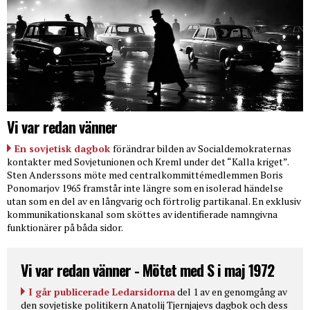
Vi var redan vänner
En sovjetisk dagbok
förändrar bilden av Socialdemokraternas
kontakter med Sovjetunionen och Kreml under det “Kalla kriget”.
Sten Anderssons möte med centralkommittémedlemmen Boris
Ponomarjov 1965 framstår inte längre som en isolerad händelse
utan som en del av en långvarig och förtrolig partikanal. En exklusiv
kommunikationskanal som sköttes av identifierade namngivna
funktionärer på båda sidor.
Vi var redan vänner - Mötet med S i maj 1972
I går publicerade Ledarsidorna
del 1 av en genomgång av
den sovjetiske politikern Anatolij Tjernjajevs dagbok och dess