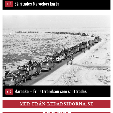
Så ritades Marockos karta
0
Marocko – Frihetsrörelsen som splittrades
0
MER FRÅN LEDARSIDORNA.SE