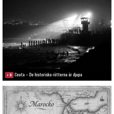
Ceuta – De historiska rötterna är djupa
0