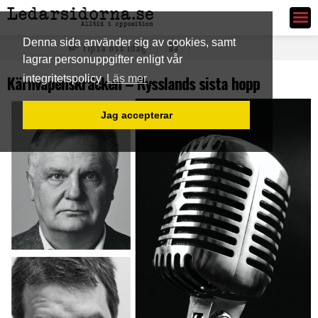
Ledarsidorna.se
Denna sida använder sig av cookies, samt
Tipsa oss idag
lagrar personuppgifter enligt vår
Kärnvapenskräcken – Rysslands sista hopp
integritetspolicy
Läs mer
Jag accepterar