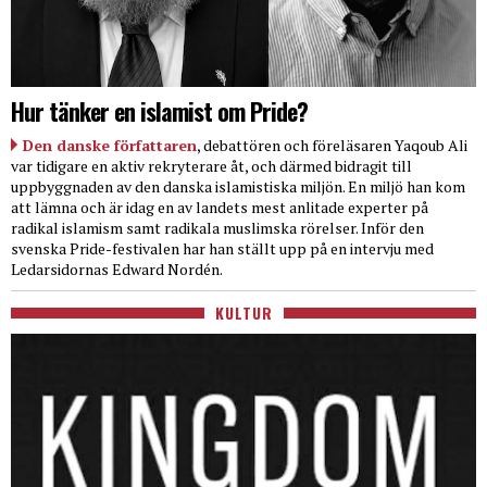
Hur tänker en islamist om Pride?
Den danske författaren
, debattören och föreläsaren Yaqoub Ali
var tidigare en aktiv rekryterare åt, och därmed bidragit till
uppbyggnaden av den danska islamistiska miljön. En miljö han kom
att lämna och är idag en av landets mest anlitade experter på
radikal islamism samt radikala muslimska rörelser. Inför den
svenska Pride-festivalen har han ställt upp på en intervju med
Ledarsidornas Edward Nordén.
KULTUR