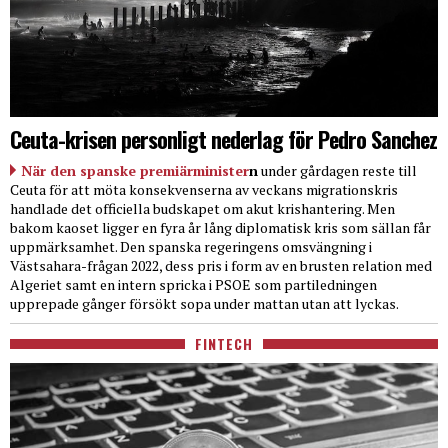
Ceuta-krisen personligt nederlag för Pedro Sanchez
När den spanske premiärminister
n
under gårdagen reste till
Ceuta för att möta konsekvenserna av veckans migrationskris
handlade det officiella budskapet om akut krishantering. Men
bakom kaoset ligger en fyra år lång diplomatisk kris som sällan får
uppmärksamhet. Den spanska regeringens omsvängning i
Västsahara-frågan 2022, dess pris i form av en brusten relation med
Algeriet samt en intern spricka i PSOE som partiledningen
upprepade gånger försökt sopa under mattan utan att lyckas.
FINTECH