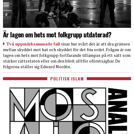
Är lagen om hets mot folkgrupp utdaterad?
Två uppmärksammade fall
visar hur svårt det är att dra gränsen
mellan skyddet mot hat och skyddet för det fria ordet. Frågan är om
lagen om hets mot folkgrupp fortfarande tillämpas på ett sätt som
stärker rättsstaten eller om den blivit alltför oförutsägbar. De
frågorna ställer sig Edward Nordén.
POLITISK ISLAM