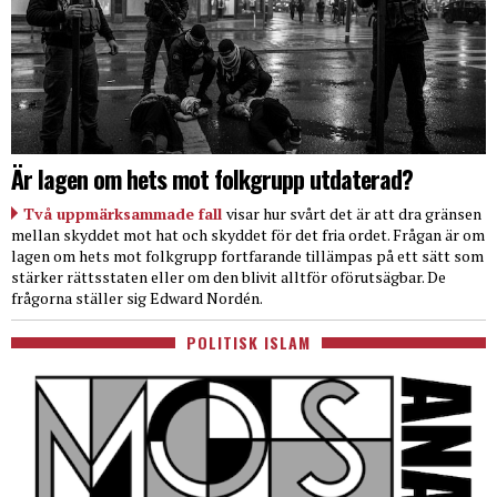
Är lagen om hets mot folkgrupp utdaterad?
Två uppmärksammade fall
visar hur svårt det är att dra gränsen
mellan skyddet mot hat och skyddet för det fria ordet. Frågan är om
lagen om hets mot folkgrupp fortfarande tillämpas på ett sätt som
stärker rättsstaten eller om den blivit alltför oförutsägbar. De
frågorna ställer sig Edward Nordén.
POLITISK ISLAM