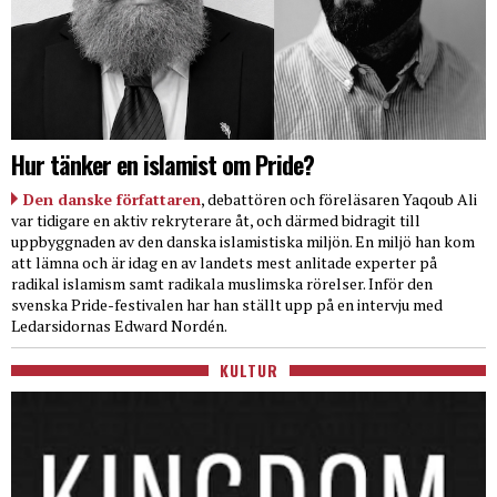
Hur tänker en islamist om Pride?
Den danske författaren
, debattören och föreläsaren Yaqoub Ali
var tidigare en aktiv rekryterare åt, och därmed bidragit till
uppbyggnaden av den danska islamistiska miljön. En miljö han kom
att lämna och är idag en av landets mest anlitade experter på
radikal islamism samt radikala muslimska rörelser. Inför den
svenska Pride-festivalen har han ställt upp på en intervju med
Ledarsidornas Edward Nordén.
KULTUR