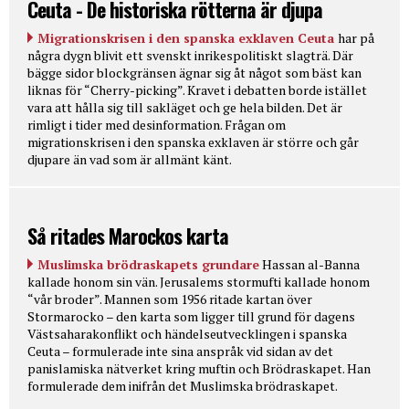
Ceuta - De historiska rötterna är djupa
Migrationskrisen i den spanska exklaven Ceuta
har på
några dygn blivit ett svenskt inrikespolitiskt slagträ. Där
bägge sidor blockgränsen ägnar sig åt något som bäst kan
liknas för “Cherry-picking”. Kravet i debatten borde istället
vara att hålla sig till sakläget och ge hela bilden. Det är
rimligt i tider med desinformation. Frågan om
migrationskrisen i den spanska exklaven är större och går
djupare än vad som är allmänt känt.
Så ritades Marockos karta
Muslimska brödraskapets grundare
Hassan al-Banna
kallade honom sin vän. Jerusalems stormufti kallade honom
“vår broder”. Mannen som 1956 ritade kartan över
Stormarocko – den karta som ligger till grund för dagens
Västsaharakonflikt och händelseutvecklingen i spanska
Ceuta – formulerade inte sina anspråk vid sidan av det
panislamiska nätverket kring muftin och Brödraskapet. Han
formulerade dem inifrån det Muslimska brödraskapet.