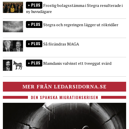
PLUS
Frostig bolagsstämma i Stegra resulterade i
ny huvudägare
PLUS
Stegra och regeringen lägger ut rökridåer
PLUS
Så förändras MAGA
PLUS
Mamdanis valvinst ett tveeggat svärd
MER FRÅN LEDARSIDORNA.SE
DEN SPANSKA MIGRATIONSKRISEN