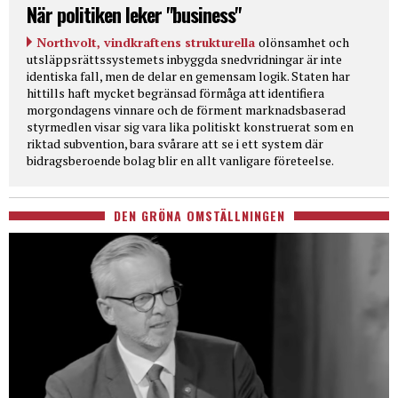
När politiken leker "business"
Northvolt, vindkraftens strukturella
olönsamhet och
utsläppsrättssystemets inbyggda snedvridningar är inte
identiska fall, men de delar en gemensam logik. Staten har
hittills haft mycket begränsad förmåga att identifiera
morgondagens vinnare och de förment marknadsbaserad
styrmedlen visar sig vara lika politiskt konstruerat som en
riktad subvention, bara svårare att se i ett system där
bidragsberoende bolag blir en allt vanligare företeelse.
DEN GRÖNA OMSTÄLLNINGEN