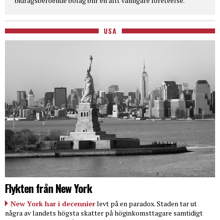
bidragsberoende bolag blir en allt vanligare företeelse.
USA
Flykten från New York
New York har i decennier
levt på en paradox. Staden tar ut
några av landets högsta skatter på höginkomsttagare samtidigt