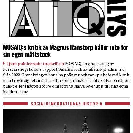
MOSAIQ:s kritik av Magnus Ranstorp håller inte för
sin egen måttstock
I juni publicerade tidskriften
MOSAIQ en granskning av
Försvarshögskolans rapport Salafism och salafistisk jihadism 2.0
från 2022. Granskningen har sina poänger och tar upp befogad kritik
men trovärdigheten faller eftersom granskarna inte själva på någon
punkt eller i någon större omfattning själva lever upp till sina egna
kvalitetskrav.
SOCIALDEMOKRATERNAS HISTORIA