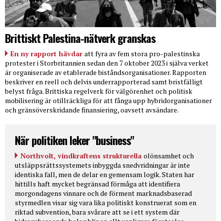
Brittiskt Palestina-nätverk granskas
En ny rapport hävdar
att fyra av fem stora pro-palestinska
protester i Storbritannien sedan den 7 oktober 2023 i själva verket
är organiserade av etablerade biståndsorganisationer. Rapporten
beskriver en reell och delvis underrapporterad samt bristfälligt
belyst fråga. Brittiska regelverk för välgörenhet och politisk
mobilisering är otillräckliga för att fånga upp hybridorganisationer
och gränsöverskridande finansiering, oavsett avsändare.
När politiken leker "business"
Northvolt, vindkraftens strukturella
olönsamhet och
utsläppsrättssystemets inbyggda snedvridningar är inte
identiska fall, men de delar en gemensam logik. Staten har
hittills haft mycket begränsad förmåga att identifiera
morgondagens vinnare och de förment marknadsbaserad
styrmedlen visar sig vara lika politiskt konstruerat som en
riktad subvention, bara svårare att se i ett system där