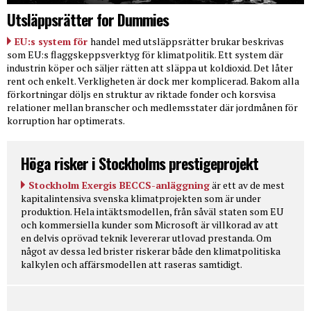
Utsläppsrätter for Dummies
EU:s system för
handel med utsläppsrätter brukar beskrivas
som EU:s flaggskeppsverktyg för klimatpolitik. Ett system där
industrin köper och säljer rätten att släppa ut koldioxid. Det låter
rent och enkelt. Verkligheten är dock mer komplicerad. Bakom alla
förkortningar döljs en struktur av riktade fonder och korsvisa
relationer mellan branscher och medlemsstater där jordmånen för
korruption har optimerats.
Höga risker i Stockholms prestigeprojekt
Stockholm Exergis BECCS-anläggning
är ett av de mest
kapitalintensiva svenska klimatprojekten som är under
produktion. Hela intäktsmodellen, från såväl staten som EU
och kommersiella kunder som Microsoft är villkorad av att
en delvis oprövad teknik levererar utlovad prestanda. Om
något av dessa led brister riskerar både den klimatpolitiska
kalkylen och affärsmodellen att raseras samtidigt.