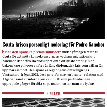
Ceuta-krisen personligt nederlag för Pedro Sanchez
När den spanske premiärminister
n
under gårdagen reste till
Ceuta för att möta konsekvenserna av veckans migrationskris
handlade det officiella budskapet om akut krishantering. Men
bakom kaoset ligger en fyra år lång diplomatisk kris som sällan får
uppmärksamhet. Den spanska regeringens omsvängning i
Västsahara-frågan 2022, dess pris i form av en brusten relation med
Algeriet samt en intern spricka i PSOE som partiledningen
upprepade gånger försökt sopa under mattan utan att lyckas.
FINTECH