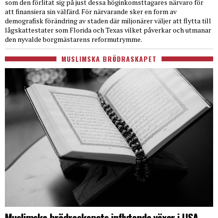
som den förlitat sig på just dessa höginkomsttagares närvaro för
att finansiera sin välfärd. För närvarande sker en form av
demografisk förändring av staden där miljonärer väljer att flytta till
lågskattestater som Florida och Texas vilket påverkar och utmanar
den nyvalde borgmästarens reformutrymme.
MUSLIMSKA BRÖDRASKAPET
Muslimska brödraskapets inflytande växer i USA