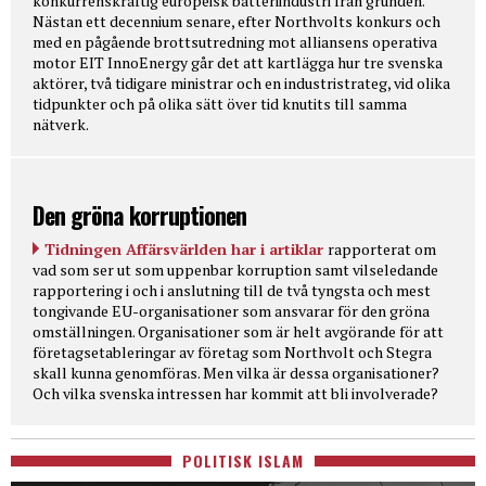
konkurrenskraftig europeisk batteriindustri från grunden.
Nästan ett decennium senare, efter Northvolts konkurs och
med en pågående brottsutredning mot alliansens operativa
motor EIT InnoEnergy går det att kartlägga hur tre svenska
aktörer, två tidigare ministrar och en industristrateg, vid olika
tidpunkter och på olika sätt över tid knutits till samma
nätverk.
Den gröna korruptionen
Tidningen Affärsvärlden har i artiklar
rapporterat om
vad som ser ut som uppenbar korruption samt vilseledande
rapportering i och i anslutning till de två tyngsta och mest
tongivande EU-organisationer som ansvarar för den gröna
omställningen. Organisationer som är helt avgörande för att
företagsetableringar av företag som Northvolt och Stegra
skall kunna genomföras. Men vilka är dessa organisationer?
Och vilka svenska intressen har kommit att bli involverade?
POLITISK ISLAM