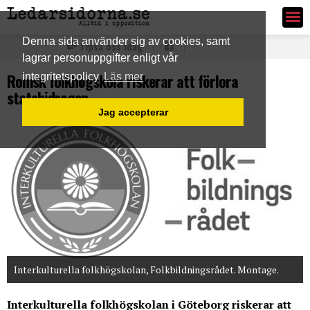
Ledarsidorna.se
Denna sida använder sig av cookies, samt
Tipsa oss idag
lagrar personuppgifter enligt vår
Romsk folkhögskola riskerar att förlora
integritetspolicy
Läs mer
statsbidragen
Jag accepterar
Interkulturella folkhögskolan, Folkbildningsrådet. Montage.
Interkulturella folkhögskolan i Göteborg riskerar att