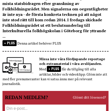
mista statsbidragen efter granskning av
Folkbildningsrådet. Men signalerna om oegentligheter
är inte nya - de första konkreta tecknen på att något
inte stod rätt till kom redan 2014. I fredags skickade
Folkbildningsrådet ut ett beslutsunderlag till
Interkulturella folkhögskolan i Göteborg för yttrande
...
PLUS
Denna artikel behöver PLUS
Missa inte våra fördjupande reportage
och extramaterial i våra avslöjanden.
PLUS
Med
får du tillgång till alla
artiklar, bilder och videoklipp. Glöm inte att
med fler prenumeranter kan vi satsa ännu mer på relevant
journalistik.
REDAN MEDLEM?
Glömt ditt lösenord?