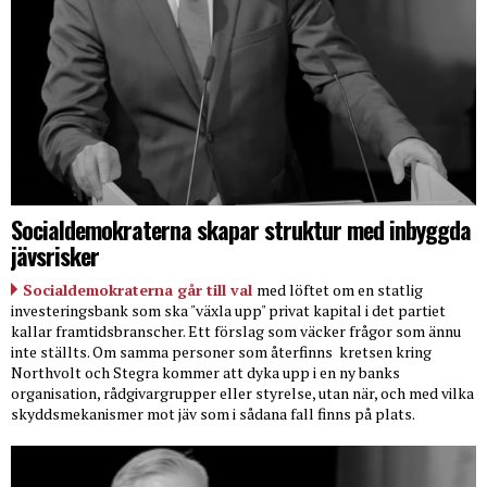
Socialdemokraterna skapar struktur med inbyggda
jävsrisker
Socialdemokraterna går till val
med löftet om en statlig
investeringsbank som ska "växla upp" privat kapital i det partiet
kallar framtidsbranscher. Ett förslag som väcker frågor som ännu
inte ställts. Om samma personer som återfinns
kretsen kring
Northvolt och Stegra kommer att dyka upp i en ny banks
organisation, rådgivargrupper eller styrelse, utan när, och med vilka
skyddsmekanismer mot jäv som i sådana fall finns på plats.