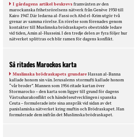
I gårdagens artikel beskrevs
framväxten av den
marockanska frihetsrörelsens nätverk från Genève 1930 till
Kairo 1947. Där ledarna al-Fassi och Abd el-Krim utgör två
grenar av samma rörelse. En rörelse som förenades genom
kontakter till Muslimska brödraskapets obestridde ledare
vid tiden, Amin al-Husseini. I den tredje delen av fyra följer hur
nätverket splittras och blir ramen för dagens konflikt.
Så ritades Marockos karta
Muslimska brödraskapets grundare
Hassan al-Banna
kallade honom sin vän. Jerusalems stormufti kallade honom
“vår broder”. Mannen som 1956 ritade kartan över
Stormarocko – den karta som ligger till grund för dagens
Västsaharakonflikt och händelseutvecklingen i spanska
Ceuta – formulerade inte sina anspråk vid sidan av det
panislamiska nätverket kring muftin och Brödraskapet. Han
formulerade dem inifrån det Muslimska brödraskapet.