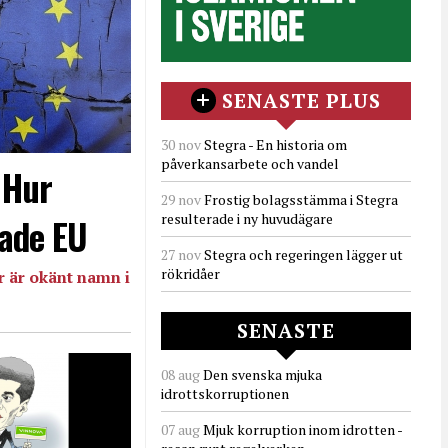
SENASTE PLUS
30 nov
Stegra - En historia om
påverkansarbete och vandel
- Hur
29 nov
Frostig bolagsstämma i Stegra
resulterade i ny huvudägare
ade EU
27 nov
Stegra och regeringen lägger ut
rökridåer
 är okänt namn i
SENASTE
08 aug
Den svenska mjuka
idrottskorruptionen
07 aug
Mjuk korruption inom idrotten -