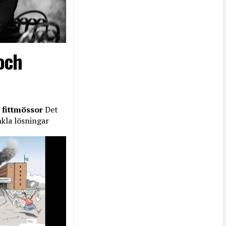
och
 fittmössor
Det
nkla lösningar