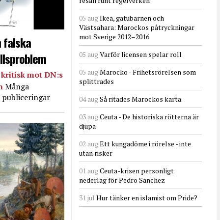
resan runt regelverken
05 aug
Ikea, gatubarnen och
Västsahara: Marockos påtryckningar
mot Sverige 2012–2016
 falska
llsproblem
05 aug
Varför licensen spelar roll
05 aug
Marocko - Frihetsrörelsen som
kritisk mot DN:s
splittrades
in
Många
 publiceringar
04 aug
Så ritades Marockos karta
03 aug
Ceuta - De historiska rötterna är
djupa
02 aug
Ett kungadöme i rörelse - inte
utan risker
01 aug
Ceuta-krisen personligt
nederlag för Pedro Sanchez
31 jul
Hur tänker en islamist om Pride?