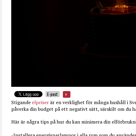
E-post
Stigande
elpriser
är en verklighet för många hushåll i Sv
påverka din budget på ett negativt sätt, särskilt om du 
Här är några tips på hur du kan minimera din elförbrukn
-Installera energisparlampor i alla rum som du använde