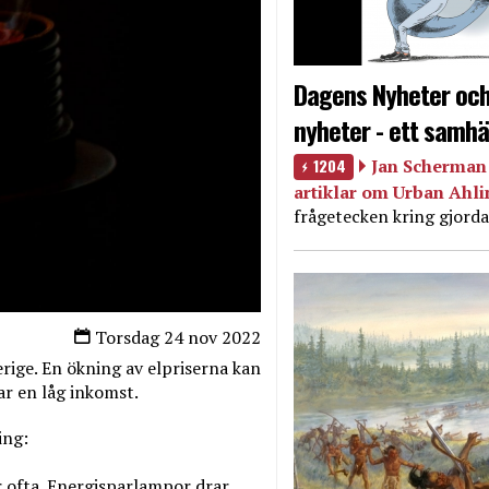
Dagens Nyheter och
nyheter - ett samhä
1204
Jan Scherman 
artiklar om Urban Ahl
frågetecken kring gjorda
Torsdag 24 nov 2022
erige. En ökning av elpriserna kan
har en låg inkomst.
ing:
r ofta. Energisparlampor drar