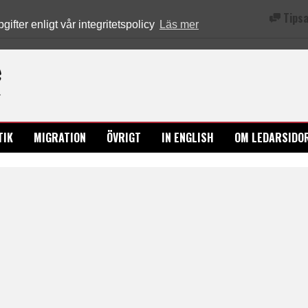
Tipsa
fter enligt vår integritetspolicy
Läs mer
Ledarsidorna.se
TIK
MIGRATION
ÖVRIGT
IN ENGLISH
OM LEDARSIDO