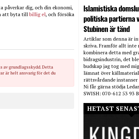
Islamistiska domslut
tta påverkar dig, och din ekonomi,
att byta till
billig el
, och försöka
politiska partierna v
Stubinen är tänd
Artiklar som denna är int
skriva. Framför allt inte 
kombinera detta med gr
bidragsindustrin, det bl
budskap jag tog med mig 
as av grundlagsskydd. Detta
lämnat över källmateriale
 är helt ansvarig för det du
rättsvårdande instanser
Ni får gärna stödja Leda
SWISH: 070-612 53 93 B
HETAST SENAS