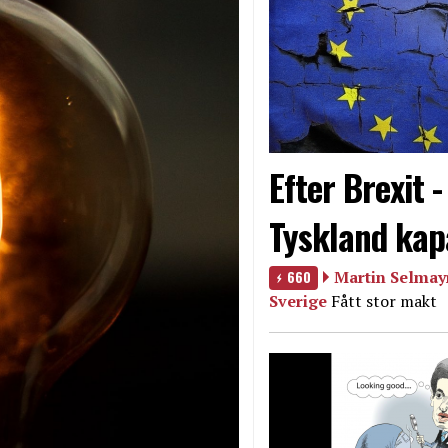
Efter Brexit 
Tyskland kap
660
Martin Selmayr
Sverige
Fått stor makt