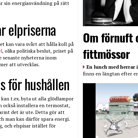
ar sin energianvändning på rätt
r elpriserna
Om förnuft 
t kan vara svårt att hålla koll på
fittmössor
el
, olika politiska beslut, priset på
 de senaste nyheterna inom
mer att utvecklas.
En lunch med herrar i
finns en längtan efter e
s för hushållen
 kan t.ex. byta ut alla glödlampor
 också installera en termostat,
mt det är ute. Detta gör att
h man kan därför spara energi.
 och elspisar istället för