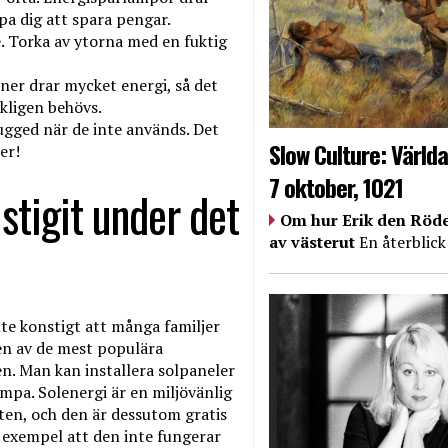
pa dig att spara pengar.
e. Torka av ytorna med en fuktig
ner drar mycket energi, så det
kligen behövs.
lugged när de inte används. Det
Slow Culture: Världa
er!
7 oktober, 1021
stigit under det
Om hur Erik den Röde
av västerut
En återblick
inte konstigt att många familjer
r en av de mest populära
den. Man kan installera solpaneler
ampa. Solenergi är en miljövänlig
ften, och den är dessutom gratis
l exempel att den inte fungerar