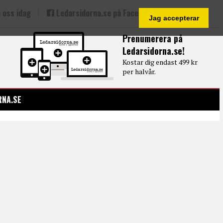
 oss idag
Ledarsidorna.se på Facebook
Jag accepterar
Prenumerera på
Ledarsidorna.se!
Kostar dig endast 499 kr
per halvår.
RNA.SE