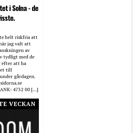
et i Solna - de
isste.
e helt riskfria att
när jag valt att
anskningen av
ev tydligt med de
efter att ha
t till
 under gårdagen.
rsidorna.se
ANK: 4732 00 […]
TE VECKAN