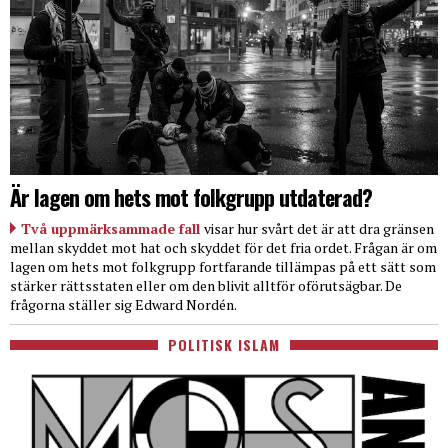
Är lagen om hets mot folkgrupp utdaterad?
Två uppmärksammade fall
visar hur svårt det är att dra gränsen
mellan skyddet mot hat och skyddet för det fria ordet. Frågan är om
lagen om hets mot folkgrupp fortfarande tillämpas på ett sätt som
stärker rättsstaten eller om den blivit alltför oförutsägbar. De
frågorna ställer sig Edward Nordén.
POLITISK ISLAM