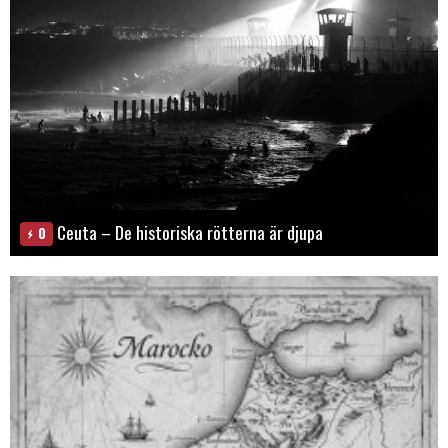
Ceuta – De historiska rötterna är djupa
0