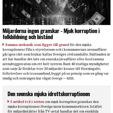
Miljarderna ingen granskar - Mjuk korruption i
folkbildning och bistånd
Samma mekanik som ligger till grund
för den mjuka
korruptionen i Fifa:s styrelserum och i kommunernas arenaaffärer
går igen i det som brukar kallas Sveriges civilsamhälle. Skillnaden är
att här handlar det inte om enstaka jävsaffärer eller kostsamma
arenabyggen utan om ett helt system. Runt 40 statliga myndigheter
som varje år fördelar över 20 miljarder kronor till föreningsliv,
folkrörelser och trossamfund, byggt på en princip som en gång var
rimlig och som ingen har vågat överge — tillit.
Den svenska mjuka idrottskorruptionen
I artikel två i serien
om mjuk korruption granskas den
mjuka korruptionen i Sverige inom kommunsektorn. Istället
för miljardintäkter från TV-avtal handlar det om enskilda