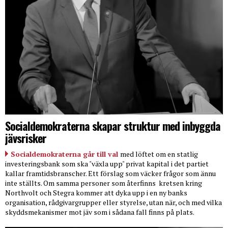
Socialdemokraterna skapar struktur med inbyggda
jävsrisker
Socialdemokraterna går till val
med löftet om en statlig
investeringsbank som ska "växla upp" privat kapital i det partiet
kallar framtidsbranscher. Ett förslag som väcker frågor som ännu
inte ställts. Om samma personer som återfinns
kretsen kring
Northvolt och Stegra kommer att dyka upp i en ny banks
organisation, rådgivargrupper eller styrelse, utan när, och med vilka
skyddsmekanismer mot jäv som i sådana fall finns på plats.