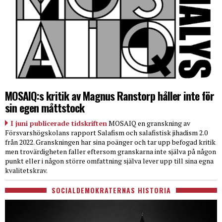
MOSAIQ:s kritik av Magnus Ranstorp håller inte för
sin egen måttstock
I juni publicerade tidskriften
MOSAIQ en granskning av
Försvarshögskolans rapport Salafism och salafistisk jihadism 2.0
från 2022. Granskningen har sina poänger och tar upp befogad kritik
men trovärdigheten faller eftersom granskarna inte själva på någon
punkt eller i någon större omfattning själva lever upp till sina egna
kvalitetskrav.
SOCIALDEMOKRATERNAS HISTORIA