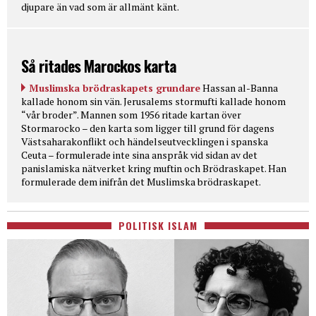
djupare än vad som är allmänt känt.
Så ritades Marockos karta
Muslimska brödraskapets grundare
Hassan al-Banna
kallade honom sin vän. Jerusalems stormufti kallade honom
“vår broder”. Mannen som 1956 ritade kartan över
Stormarocko – den karta som ligger till grund för dagens
Västsaharakonflikt och händelseutvecklingen i spanska
Ceuta – formulerade inte sina anspråk vid sidan av det
panislamiska nätverket kring muftin och Brödraskapet. Han
formulerade dem inifrån det Muslimska brödraskapet.
POLITISK ISLAM