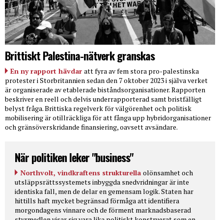
Brittiskt Palestina-nätverk granskas
En ny rapport hävdar
att fyra av fem stora pro-palestinska
protester i Storbritannien sedan den 7 oktober 2023 i själva verket
är organiserade av etablerade biståndsorganisationer. Rapporten
beskriver en reell och delvis underrapporterad samt bristfälligt
belyst fråga. Brittiska regelverk för välgörenhet och politisk
mobilisering är otillräckliga för att fånga upp hybridorganisationer
och gränsöverskridande finansiering, oavsett avsändare.
När politiken leker "business"
Northvolt, vindkraftens strukturella
olönsamhet och
utsläppsrättssystemets inbyggda snedvridningar är inte
identiska fall, men de delar en gemensam logik. Staten har
hittills haft mycket begränsad förmåga att identifiera
morgondagens vinnare och de förment marknadsbaserad
styrmedlen visar sig vara lika politiskt konstruerat som en