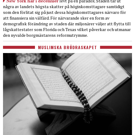
New York har i decennier
levt på en paradox. Staden tar ut
några av landets högsta skatter på höginkomsttagare samtidigt
som den förlitat sig på just dessa höginkomsttagares närvaro för
att finansiera sin välfärd. För närvarande sker en form av
demografisk förändring av staden där miljonärer väljer att flytta till
lågskattestater som Florida och Texas vilket påverkar och utmanar
den nyvalde borgmästarens reformutrymme.
MUSLIMSKA BRÖDRASKAPET