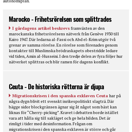
autonomiplan.
Marocko - Frihetsrörelsen som splittrades
I gårdagens artikel beskrevs
framväxten av den
marockanska frihetsrörelsens nätverk från Genève 1930 till
Kairo 1947. Där ledarna al-Fassi och Abd el-Krim utgör två
grenar av samma rörelse. En rörelse som förenades genom
kontakter till Muslimska brödraskapets obestridde ledare
vid tiden, Amin al-Husseini. I den tredje delen av fyra följer hur
nätverket splittras och blir ramen för dagens konflikt.
Ceuta - De historiska rötterna är djupa
Migrationskrisen i den spanska exklaven Ceuta
har på
några dygn blivit ett svenskt inrikespolitiskt slagträ. Där
bägge sidor blockgränsen ägnar sig åt något som bäst kan
liknas för “Cherry-picking”. Kravet i debatten borde istället
vara att hålla sig till sakläget och ge hela bilden. Det är
rimligt i tider med desinformation. Frågan om
migrationskrisen i den spanska exklaven är större och går