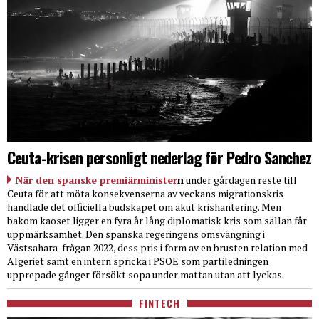
Ceuta-krisen personligt nederlag för Pedro Sanchez
När den spanske premiärminister
n
under gårdagen reste till
Ceuta för att möta konsekvenserna av veckans migrationskris
handlade det officiella budskapet om akut krishantering. Men
bakom kaoset ligger en fyra år lång diplomatisk kris som sällan får
uppmärksamhet. Den spanska regeringens omsvängning i
Västsahara-frågan 2022, dess pris i form av en brusten relation med
Algeriet samt en intern spricka i PSOE som partiledningen
upprepade gånger försökt sopa under mattan utan att lyckas.
FINTECH