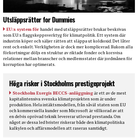
Utsläppsrätter for Dummies
EU:s system för
handel med utsläppsrätter brukar beskrivas
som EU:s flaggskeppsverktyg för klimatpolitik. Ett system där
industrin köper och säljer rätten att släppa ut koldioxid. Det låter
rent och enkelt. Verkligheten är dock mer komplicerad. Bakom alla
förkortningar döljs en struktur av riktade fonder och korsvisa
relationer mellan branscher och medlemsstater där jordmånen för
korruption har optimerats.
Höga risker i Stockholms prestigeprojekt
Stockholm Exergis BECCS-anläggning
är ett av de mest
kapitalintensiva svenska klimatprojekten som är under
produktion. Hela intäktsmodellen, från såväl staten som EU
och kommersiella kunder som Microsoft är villkorad av att
en delvis oprövad teknik levererar utlovad prestanda. Om
något av dessa led brister riskerar både den klimatpolitiska
kalkylen och affärsmodellen att raseras samtidigt.