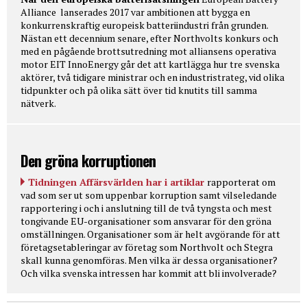
Alliance lanserades 2017 var ambitionen att bygga en
konkurrenskraftig europeisk batteriindustri från grunden.
Nästan ett decennium senare, efter Northvolts konkurs och
med en pågående brottsutredning mot alliansens operativa
motor EIT InnoEnergy går det att kartlägga hur tre svenska
aktörer, två tidigare ministrar och en industristrateg, vid olika
tidpunkter och på olika sätt över tid knutits till samma
nätverk.
Den gröna korruptionen
Tidningen Affärsvärlden har i artiklar
rapporterat om
vad som ser ut som uppenbar korruption samt vilseledande
rapportering i och i anslutning till de två tyngsta och mest
tongivande EU-organisationer som ansvarar för den gröna
omställningen. Organisationer som är helt avgörande för att
företagsetableringar av företag som Northvolt och Stegra
skall kunna genomföras. Men vilka är dessa organisationer?
Och vilka svenska intressen har kommit att bli involverade?