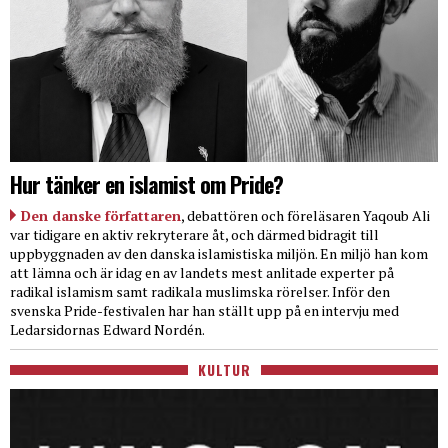
Hur tänker en islamist om Pride?
Den danske författaren
, debattören och föreläsaren Yaqoub Ali
var tidigare en aktiv rekryterare åt, och därmed bidragit till
uppbyggnaden av den danska islamistiska miljön. En miljö han kom
att lämna och är idag en av landets mest anlitade experter på
radikal islamism samt radikala muslimska rörelser. Inför den
svenska Pride-festivalen har han ställt upp på en intervju med
Ledarsidornas Edward Nordén.
KULTUR