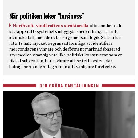
När politiken leker "business"
Northvolt, vindkraftens strukturella
olönsamhet och
utsläppsrättssystemets inbyggda snedvridningar är inte
identiska fall, men de delar en gemensam logik. Staten har
hittills haft mycket begränsad förmåga att identifiera
morgondagens vinnare och de förment marknadsbaserad
styrmedlen visar sig vara lika politiskt konstruerat som en
riktad subvention, bara svårare att se i ett system där
bidragsberoende bolag blir en allt vanligare företeelse.
DEN GRÖNA OMSTÄLLNINGEN