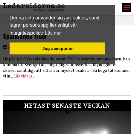
Ledarsidorna.se
Denna sida använder sig av cookies, samt
Tipsa oss idag
lagrar personuppgifter enligt vår
integritetspolicy
Läs mer
Spännande tider
PLUS
Fredag 5 feb 2016
Jag accepterar
Uppåt 140 000 asylsökande, varav 27000 ensamkommande barn, kan
komma till Sverige i år, enligt Migrationsverket. Myndigheten
skriver samtidigt att siffran är mycket osäker. – Så höga tal kommer
vi in...
Läs vidare...
HETAST SENASTE VECKAN