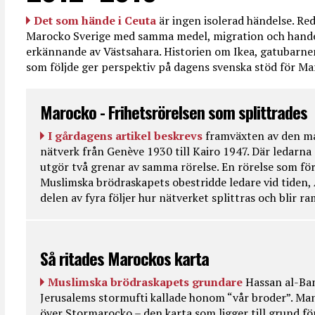
Det som hände i Ceuta
är ingen isolerad händelse. R
Marocko Sverige med samma medel, migration och handel
erkännande av Västsahara. Historien om Ikea, gatubarn
som följde ger perspektiv på dagens svenska stöd för 
Marocko - Frihetsrörelsen som splittrades
I gårdagens artikel beskrevs
framväxten av den ma
nätverk från Genève 1930 till Kairo 1947. Där ledarna
utgör två grenar av samma rörelse. En rörelse som fö
Muslimska brödraskapets obestridde ledare vid tiden, 
delen av fyra följer hur nätverket splittras och blir r
Så ritades Marockos karta
Muslimska brödraskapets grundare
Hassan al-Ban
Jerusalems stormufti kallade honom “vår broder”. Ma
över Stormarocko – den karta som ligger till grund fö