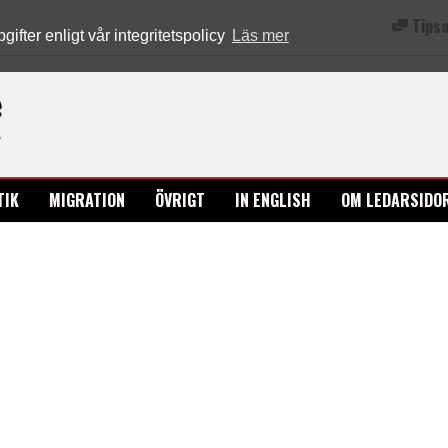
Tipsa
fter enligt vår integritetspolicy
Läs mer
Ledarsidorna.se
TIK
MIGRATION
ÖVRIGT
IN ENGLISH
OM LEDARSIDO