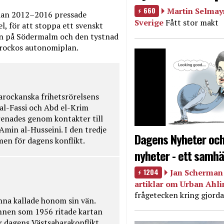
660
Martin Selmayr
edan 2012–2016 pressade
Sverige
Fått stor makt
, för att stoppa ett svenskt
en på Södermalm och den tystnad
Marockos autonomiplan.
rockanska frihetsrörelsens
 al-Fassi och Abd el-Krim
renades genom kontakter till
Amin al-Husseini. I den tredje
Dagens Nyheter och
amen för dagens konflikt.
nyheter - ett samhä
1204
Jan Scherman 
artiklar om Urban Ahl
frågetecken kring gjorda
na kallade honom sin vän.
nnen som 1956 ritade kartan
r dagens Västsaharakonflikt