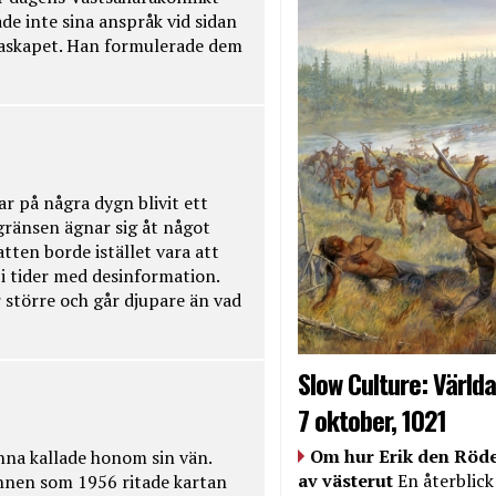
de inte sina anspråk vid sidan
raskapet. Han formulerade dem
ar på några dygn blivit ett
kgränsen ägnar sig åt något
tten borde istället vara att
t i tider med desinformation.
 större och går djupare än vad
Slow Culture: Världa
7 oktober, 1021
Om hur Erik den Röde
na kallade honom sin vän.
av västerut
En återblick
nnen som 1956 ritade kartan