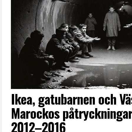
Ikea, gatubarnen och Vä
Marockos påtryckningar
2012–2016