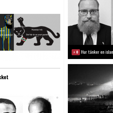
Hur tänker en isla
0
cket