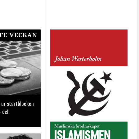
TE VECKAN
 ur startblocken
- och