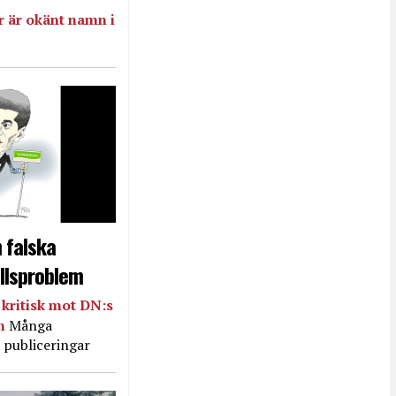
 är okänt namn i
 falska
llsproblem
kritisk mot DN:s
in
Många
 publiceringar