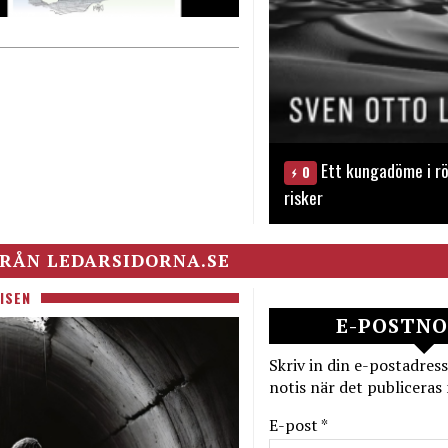
Ett kungadöme i rö
0
risker
RÅN LEDARSIDORNA.SE
ISEN
E-POSTNO
Skriv in din e-postadress
notis när det publiceras 
E-post *