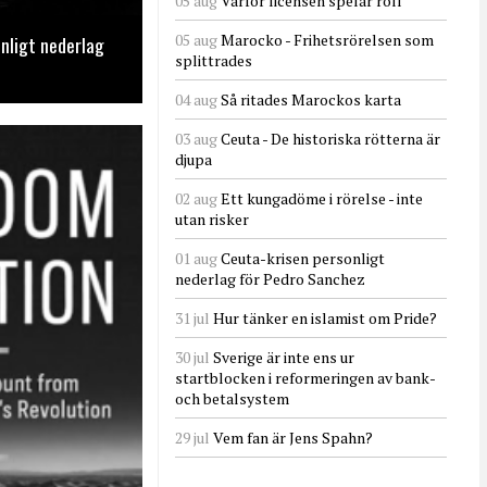
05 aug
Varför licensen spelar roll
05 aug
Marocko - Frihetsrörelsen som
nligt nederlag
splittrades
04 aug
Så ritades Marockos karta
03 aug
Ceuta - De historiska rötterna är
djupa
02 aug
Ett kungadöme i rörelse - inte
utan risker
01 aug
Ceuta-krisen personligt
nederlag för Pedro Sanchez
31 jul
Hur tänker en islamist om Pride?
30 jul
Sverige är inte ens ur
startblocken i reformeringen av bank-
och betalsystem
29 jul
Vem fan är Jens Spahn?