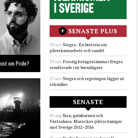
SENASTE PLUS
30 nov
Stegra - En historia om
påverkansarbete och vandel
29 nov
Frostig bolagsstämma i Stegra
mist om Pride?
resulterade i ny huvudägare
27 nov
Stegra och regeringen lägger ut
rökridåer
SENASTE
05 aug
Ikea, gatubarnen och
Västsahara: Marockos påtryckningar
mot Sverige 2012–2016