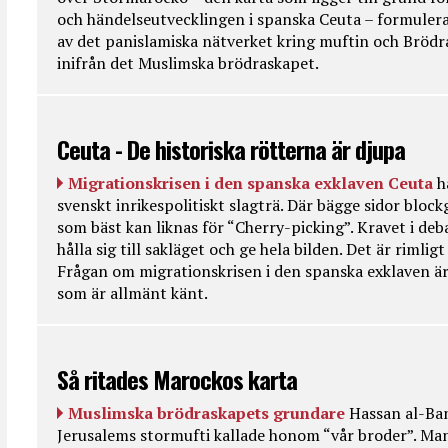
och händelseutvecklingen i spanska Ceuta – formulera
av det panislamiska nätverket kring muftin och Bröd
inifrån det Muslimska brödraskapet.
Ceuta - De historiska rötterna är djupa
Migrationskrisen i den spanska exklaven Ceuta
h
svenskt inrikespolitiskt slagträ. Där bägge sidor bloc
som bäst kan liknas för “Cherry-picking”. Kravet i deba
hålla sig till sakläget och ge hela bilden. Det är rimlig
Frågan om migrationskrisen i den spanska exklaven är
som är allmänt känt.
Så ritades Marockos karta
Muslimska brödraskapets grundare
Hassan al-Ban
Jerusalems stormufti kallade honom “vår broder”. Ma