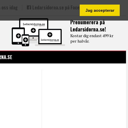
 oss idag
Ledarsidorna.se på Facebook
Jag accepterar
Prenumerera på
Ledarsidorna.se!
Kostar dig endast 499 kr
per halvår.
RNA.SE