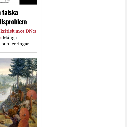
 falska
llsproblem
kritisk mot DN:s
in
Många
 publiceringar