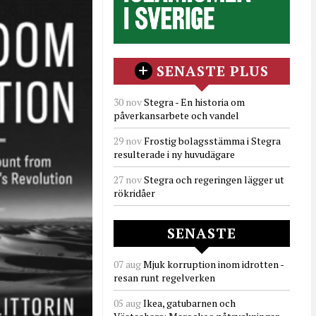
SENASTE PLUS
30 nov
Stegra - En historia om
påverkansarbete och vandel
29 nov
Frostig bolagsstämma i Stegra
resulterade i ny huvudägare
27 nov
Stegra och regeringen lägger ut
rökridåer
SENASTE
07 aug
Mjuk korruption inom idrotten -
resan runt regelverken
05 aug
Ikea, gatubarnen och