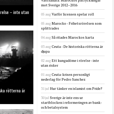
Västsahara: Marockos påtryckningar
mot Sverige 2012–2016
relse – inte utan
05 aug
Varför licensen spelar roll
05 aug
Marocko - Frihetsrörelsen som
splittrades
04 aug
Så ritades Marockos karta
03 aug
Ceuta - De historiska rötterna är
djupa
02 aug
Ett kungadöme i rörelse - inte
utan risker
01 aug
Ceuta-krisen personligt
nederlag för Pedro Sanchez
31 jul
Hur tänker en islamist om Pride?
ska rötterna är
30 jul
Sverige är inte ens ur
startblocken i reformeringen av bank-
och betalsystem