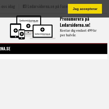
 oss idag
Ledarsidorna.se på Facebook
Jag accepterar
Prenumerera på
Ledarsidorna.se!
Kostar dig endast 499 kr
per halvår.
RNA.SE