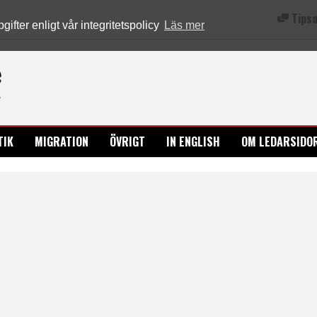
Tipsa
fter enligt vår integritetspolicy
Läs mer
Ledarsidorna.se
TIK
MIGRATION
ÖVRIGT
IN ENGLISH
OM LEDARSIDO