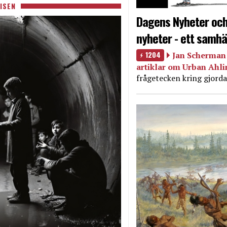
ISEN
Dagens Nyheter och
nyheter - ett samhä
1204
Jan Scherman 
artiklar om Urban Ahl
frågetecken kring gjorda