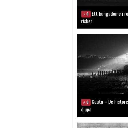
Ett kungadöme i rö
0
risker
Ceuta – De histori
0
djupa