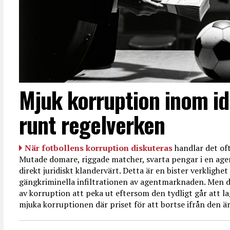
Mjuk korruption inom id
runt regelverken
När fotbollens korruption diskuteras
handlar det oft
Mutade domare, riggade matcher, svarta pengar i en age
direkt juridiskt klandervärt. Detta är en bister verkligh
gängkriminella infiltrationen av agentmarknaden. Men d
av korruption att peka ut eftersom den tydligt går att l
mjuka korruptionen där priset för att bortse ifrån den är