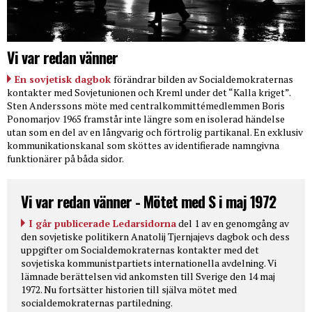
Vi var redan vänner
En sovjetisk dagbok
förändrar bilden av Socialdemokraternas
kontakter med Sovjetunionen och Kreml under det “Kalla kriget”.
Sten Anderssons möte med centralkommittémedlemmen Boris
Ponomarjov 1965 framstår inte längre som en isolerad händelse
utan som en del av en långvarig och förtrolig partikanal. En exklusiv
kommunikationskanal som sköttes av identifierade namngivna
funktionärer på båda sidor.
Vi var redan vänner - Mötet med S i maj 1972
I går publicerade Ledarsidorna
del 1 av en genomgång av
den sovjetiske politikern Anatolij Tjernjajevs dagbok och dess
uppgifter om Socialdemokraternas kontakter med det
sovjetiska kommunistpartiets internationella avdelning. Vi
lämnade berättelsen vid ankomsten till Sverige den 14 maj
1972. Nu fortsätter historien till själva mötet med
socialdemokraternas partiledning.