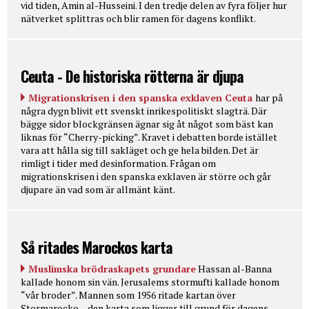
vid tiden, Amin al-Husseini. I den tredje delen av fyra följer hur
nätverket splittras och blir ramen för dagens konflikt.
Ceuta - De historiska rötterna är djupa
Migrationskrisen i den spanska exklaven Ceuta
har på
några dygn blivit ett svenskt inrikespolitiskt slagträ. Där
bägge sidor blockgränsen ägnar sig åt något som bäst kan
liknas för “Cherry-picking”. Kravet i debatten borde istället
vara att hålla sig till sakläget och ge hela bilden. Det är
rimligt i tider med desinformation. Frågan om
migrationskrisen i den spanska exklaven är större och går
djupare än vad som är allmänt känt.
Så ritades Marockos karta
Muslimska brödraskapets grundare
Hassan al-Banna
kallade honom sin vän. Jerusalems stormufti kallade honom
“vår broder”. Mannen som 1956 ritade kartan över
Stormarocko – den karta som ligger till grund för dagens