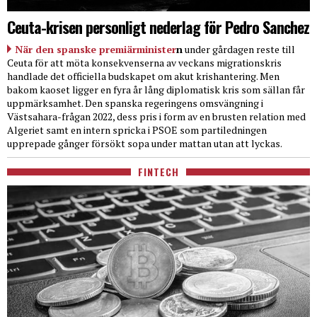
Ceuta-krisen personligt nederlag för Pedro Sanchez
När den spanske premiärminister
n
under gårdagen reste till
Ceuta för att möta konsekvenserna av veckans migrationskris
handlade det officiella budskapet om akut krishantering. Men
bakom kaoset ligger en fyra år lång diplomatisk kris som sällan får
uppmärksamhet. Den spanska regeringens omsvängning i
Västsahara-frågan 2022, dess pris i form av en brusten relation med
Algeriet samt en intern spricka i PSOE som partiledningen
upprepade gånger försökt sopa under mattan utan att lyckas.
FINTECH