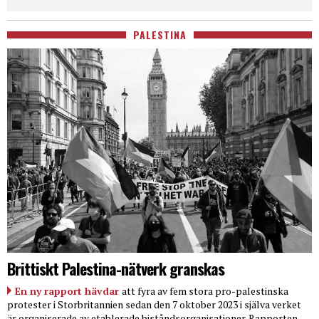
PALESTINA
Brittiskt Palestina-nätverk granskas
En ny rapport hävdar
att fyra av fem stora pro-palestinska
protester i Storbritannien sedan den 7 oktober 2023 i själva verket
är organiserade av etablerade biståndsorganisationer. Rapporten