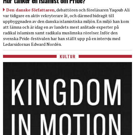
Hur tänker en islamist om Pride?
Den danske författaren
, debattören och föreläsaren Yaqoub Ali
var tidigare en aktiv rekryterare åt, och därmed bidragit till
uppbyggnaden av den danska islamistiska miljön. En miljö han kom
att lämna och är idag en av landets mest anlitade experter på
radikal islamism samt radikala muslimska rörelser. Inför den
svenska Pride-festivalen har han ställt upp på en intervju med
Ledarsidornas Edward Nordén.
KULTUR