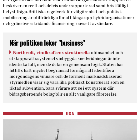
beskriver en reell och delvis underrapporterad samt bristfälligt
belyst fråga. Brittiska regelverk för välgörenhet och politisk
mobilisering är otillräckliga för att fånga upp hybridorganisationer
och gränsöverskridande finansiering, oavsett avsändare.
När politiken leker "business"
Northvolt, vindkraftens strukturella
olönsamhet och
utsläppsrättssystemets inbyggda snedvridningar är inte
identiska fall, men de delar en gemensam logik. Staten har
hittills haft mycket begränsad förmåga att identifiera
morgondagens vinnare och de förment marknadsbaserad
styrmedlen visar sig vara lika politiskt konstruerat som en
riktad subvention, bara svårare att se i ett system där
bidragsberoende bolag blir en allt vanligare företeelse.
USA