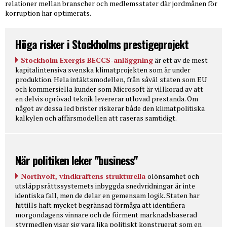
relationer mellan branscher och medlemsstater där jordmånen för
korruption har optimerats.
Höga risker i Stockholms prestigeprojekt
Stockholm Exergis BECCS-anläggning
är ett av de mest
kapitalintensiva svenska klimatprojekten som är under
produktion. Hela intäktsmodellen, från såväl staten som EU
och kommersiella kunder som Microsoft är villkorad av att
en delvis oprövad teknik levererar utlovad prestanda. Om
något av dessa led brister riskerar både den klimatpolitiska
kalkylen och affärsmodellen att raseras samtidigt.
När politiken leker "business"
Northvolt, vindkraftens strukturella
olönsamhet och
utsläppsrättssystemets inbyggda snedvridningar är inte
identiska fall, men de delar en gemensam logik. Staten har
hittills haft mycket begränsad förmåga att identifiera
morgondagens vinnare och de förment marknadsbaserad
styrmedlen visar sig vara lika politiskt konstruerat som en