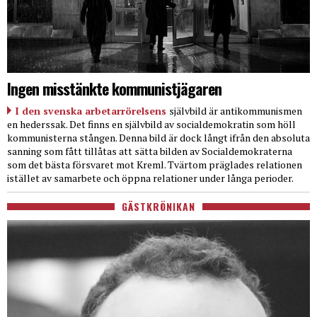
Ingen misstänkte kommunistjägaren
I den svenska arbetarrörelsens
självbild är antikommunismen
en hederssak. Det finns en självbild av socialdemokratin som höll
kommunisterna stången. Denna bild är dock långt ifrån den absoluta
sanning som fått tillåtas att sätta bilden av Socialdemokraterna
som det bästa försvaret mot Kreml. Tvärtom präglades relationen
istället av samarbete och öppna relationer under långa perioder.
GÄSTKRÖNIKAN