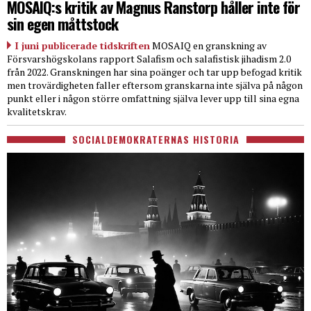
MOSAIQ:s kritik av Magnus Ranstorp håller inte för
sin egen måttstock
I juni publicerade tidskriften
MOSAIQ en granskning av
Försvarshögskolans rapport Salafism och salafistisk jihadism 2.0
från 2022. Granskningen har sina poänger och tar upp befogad kritik
men trovärdigheten faller eftersom granskarna inte själva på någon
punkt eller i någon större omfattning själva lever upp till sina egna
kvalitetskrav.
SOCIALDEMOKRATERNAS HISTORIA