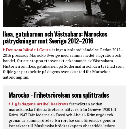
Ikea, gatubarnen och Västsahara: Marockos
påtryckningar mot Sverige 2012–2016
Det som hände i Ceuta
är ingen isolerad händelse. Redan 2012–
2016 pressade Marocko Sverige med samma medel, migration och
handel, för att stoppa ett svenskt erkännande av Västsahara.
Historien om Ikea, gatubarnen på Södermalm och den tystnad som
följde ger perspektiv på dagens svenska stöd för Marockos
autonomiplan.
Marocko - Frihetsrörelsen som splittrades
I gårdagens artikel beskrevs
framväxten av den
marockanska frihetsrörelsens nätverk från Genève 1930 till
Kairo 1947. Där ledarna al-Fassi och Abd el-Krim utgör två
grenar av samma rörelse. En rörelse som förenades genom
kontakter till Muslimska brödraskapets obestridde ledare