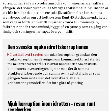
korruptionen i Fifa:s styrelserum och i kommunernas arenaaffärer
går igen i det som brukar kallas Sveriges civilsamhälle. Skillnaden är
att här handlar det inte om enstaka jävsaffärer eller kostsamma
arenabyggen utan om ett helt system. Runt 40 statliga myndigheter
som varje år fördelar över 20 miljarder kronor till föreningsliv,
folkrörelser och trossamfund, byggt på en princip som en gång var
rimlig och som ingen har vågat överge — tillit.
Den svenska mjuka idrottskorruptionen
I artikel två i serien
om mjuk korruption granskas den
mjuka korruptionen i Sverige inom kommunsektorn. Istället
för miljardintäkter från TV-avtal handlar det om enskilda
kommuners investeringsbudgetar men det är samma
strukturella beroende och samma ovilja att ställa krav som
går igen. Som möts med det svenskaste av alla
krishanteringsmodeller: Att inte göra någonting.
Mjuk korruption inom idrotten - resan runt
regelverken