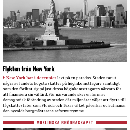
Flykten från New York
New York har i decennier
levt på en paradox. Staden tar ut
några av landets högsta skatter på höginkomsttagare samtidigt
som den förlitat sig på just dessa höginkomsttagares närvaro för
att finansiera sin välfärd. För närvarande sker en form av
demografisk förändring av staden där miljonärer väljer att flytta till
lågskattestater som Florida och Texas vilket påverkar och utmanar
den nyvalde borgmästarens reformutrymme.
MUSLIMSKA BRÖDRASKAPET