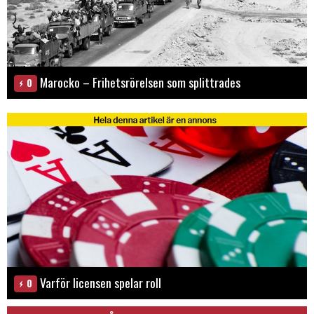
Marocko – Frihetsrörelsen som splittrades
0
Varför licensen spelar roll
0