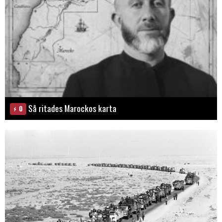
Så ritades Marockos karta
0