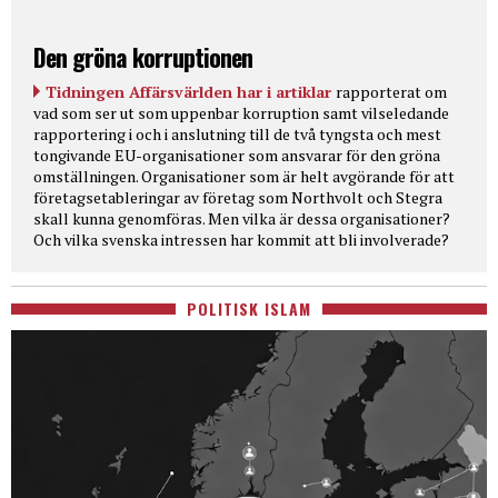
Den gröna korruptionen
Tidningen Affärsvärlden har i artiklar
rapporterat om
vad som ser ut som uppenbar korruption samt vilseledande
rapportering i och i anslutning till de två tyngsta och mest
tongivande EU-organisationer som ansvarar för den gröna
omställningen. Organisationer som är helt avgörande för att
företagsetableringar av företag som Northvolt och Stegra
skall kunna genomföras. Men vilka är dessa organisationer?
Och vilka svenska intressen har kommit att bli involverade?
POLITISK ISLAM