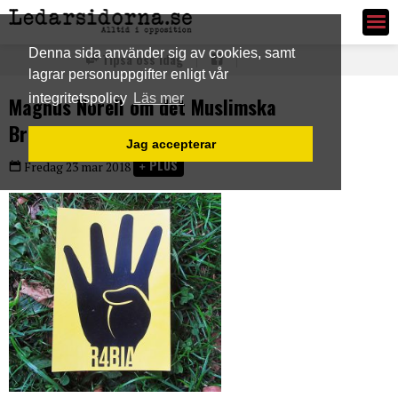
Ledarsidorna.se
Denna sida använder sig av cookies, samt
Tipsa oss idag
lagrar personuppgifter enligt vår
integritetspolicy
Läs mer
Magnus Norell om det Muslimska
Brödraskapet
Jag accepterar
PLUS
Fredag 23 mar 2018