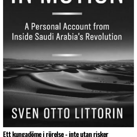
Ett kungadöme i rörelse - inte utan risker