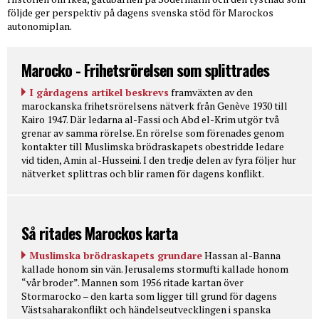
följde ger perspektiv på dagens svenska stöd för Marockos
autonomiplan.
Marocko - Frihetsrörelsen som splittrades
I gårdagens artikel beskrevs
framväxten av den
marockanska frihetsrörelsens nätverk från Genève 1930 till
Kairo 1947. Där ledarna al-Fassi och Abd el-Krim utgör två
grenar av samma rörelse. En rörelse som förenades genom
kontakter till Muslimska brödraskapets obestridde ledare
vid tiden, Amin al-Husseini. I den tredje delen av fyra följer hur
nätverket splittras och blir ramen för dagens konflikt.
Så ritades Marockos karta
Muslimska brödraskapets grundare
Hassan al-Banna
kallade honom sin vän. Jerusalems stormufti kallade honom
“vår broder”. Mannen som 1956 ritade kartan över
Stormarocko – den karta som ligger till grund för dagens
Västsaharakonflikt och händelseutvecklingen i spanska