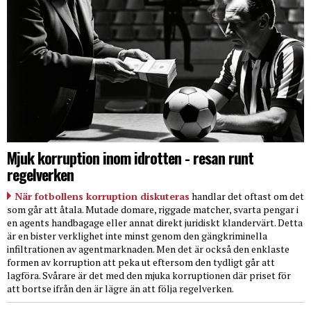
Mjuk korruption inom idrotten - resan runt
regelverken
När fotbollens korruption diskuteras
handlar det oftast om det
som går att åtala. Mutade domare, riggade matcher, svarta pengar i
en agents handbagage eller annat direkt juridiskt klandervärt. Detta
är en bister verklighet inte minst genom den gängkriminella
infiltrationen av agentmarknaden. Men det är också den enklaste
formen av korruption att peka ut eftersom den tydligt går att
lagföra. Svårare är det med den mjuka korruptionen där priset för
att bortse ifrån den är lägre än att följa regelverken.