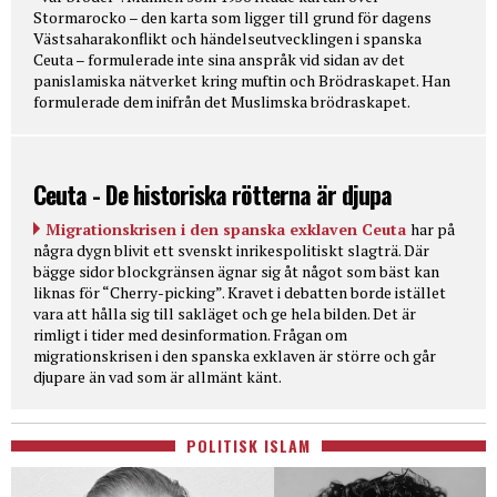
Stormarocko – den karta som ligger till grund för dagens
Västsaharakonflikt och händelseutvecklingen i spanska
Ceuta – formulerade inte sina anspråk vid sidan av det
panislamiska nätverket kring muftin och Brödraskapet. Han
formulerade dem inifrån det Muslimska brödraskapet.
Ceuta - De historiska rötterna är djupa
Migrationskrisen i den spanska exklaven Ceuta
har på
några dygn blivit ett svenskt inrikespolitiskt slagträ. Där
bägge sidor blockgränsen ägnar sig åt något som bäst kan
liknas för “Cherry-picking”. Kravet i debatten borde istället
vara att hålla sig till sakläget och ge hela bilden. Det är
rimligt i tider med desinformation. Frågan om
migrationskrisen i den spanska exklaven är större och går
djupare än vad som är allmänt känt.
POLITISK ISLAM