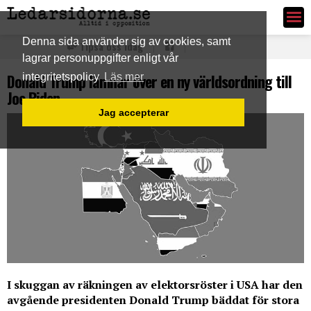
Ledarsidorna.se
Denna sida använder sig av cookies, samt
Tipsa oss idag
lagrar personuppgifter enligt vår
Donald Trump lämnar över en ny världsordning till
integritetspolicy
Läs mer
Joe Biden
Jag accepterar
I skuggan av räkningen av elektorsröster i USA har den
avgående presidenten Donald Trump bäddat för stora