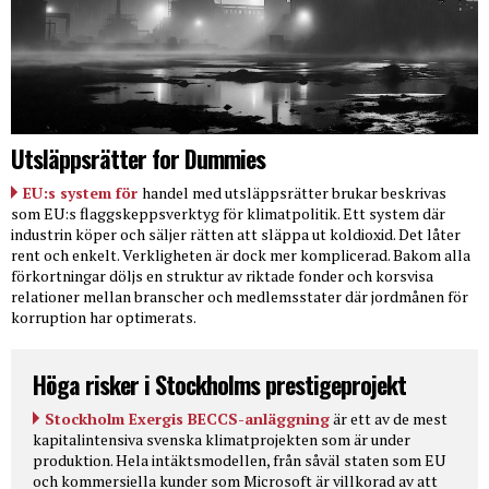
Utsläppsrätter for Dummies
EU:s system för
handel med utsläppsrätter brukar beskrivas
som EU:s flaggskeppsverktyg för klimatpolitik. Ett system där
industrin köper och säljer rätten att släppa ut koldioxid. Det låter
rent och enkelt. Verkligheten är dock mer komplicerad. Bakom alla
förkortningar döljs en struktur av riktade fonder och korsvisa
relationer mellan branscher och medlemsstater där jordmånen för
korruption har optimerats.
Höga risker i Stockholms prestigeprojekt
Stockholm Exergis BECCS-anläggning
är ett av de mest
kapitalintensiva svenska klimatprojekten som är under
produktion. Hela intäktsmodellen, från såväl staten som EU
och kommersiella kunder som Microsoft är villkorad av att