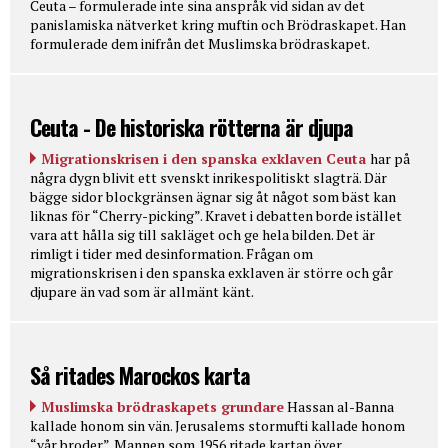
Ceuta – formulerade inte sina anspråk vid sidan av det
panislamiska nätverket kring muftin och Brödraskapet. Han
formulerade dem inifrån det Muslimska brödraskapet.
Ceuta - De historiska rötterna är djupa
Migrationskrisen i den spanska exklaven Ceuta
har på
några dygn blivit ett svenskt inrikespolitiskt slagträ. Där
bägge sidor blockgränsen ägnar sig åt något som bäst kan
liknas för “Cherry-picking”. Kravet i debatten borde istället
vara att hålla sig till sakläget och ge hela bilden. Det är
rimligt i tider med desinformation. Frågan om
migrationskrisen i den spanska exklaven är större och går
djupare än vad som är allmänt känt.
Så ritades Marockos karta
Muslimska brödraskapets grundare
Hassan al-Banna
kallade honom sin vän. Jerusalems stormufti kallade honom
“vår broder”. Mannen som 1956 ritade kartan över