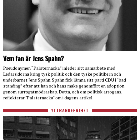
Vem fan är Jens Spahn?
Pseudonymen “Palsternacka” inleder sitt samarbete med
Ledarsidorna kring tysk politik och den tyske politikern och
underbarnet Jens Spahn. Spahn fick lämna sitt parti CDU i “bad
standing” efter att han och hans make genomfört en adoption
genom surrogatmödraskap. Detta, och om politisk arrogans,
reflekterar "Palsternacka" om i dagens artikel.
YTTRANDEFRIHET