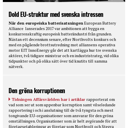
Dold EU-struktur med svenska intressen
När den europeiska batterisatsningen
European Battery
Alliance lanserades 2017 var ambitionen att bygga en
konkurrenskraftig europeisk batteriindustri från grunden.
Nästan ett decennium senare, efter Northvolts konkurs och
med en pågående brottsutredning mot alliansens operativa
motor EIT InnoEnergy går det att kartlägga hur tre svenska
aktörer, två tidigare ministrar och en industristrateg, vid olika
tidpunkter och på olika sätt över tid knutits till samma
nätverk.
Den gröna korruptionen
Tidningen Affärsvärlden har i artiklar
rapporterat om
vad som ser ut som uppenbar korruption samt vilseledande
rapportering i och i anslutning till de två tyngsta och mest
tongivande EU-organisationer som ansvarar för den gröna
omställningen. Organisationer som är helt avgörande för att
företagsetableringar av företag som Northvolt och Stegra