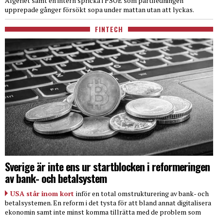
Algeriet samt en intern spricka i PSOE som partiledningen
upprepade gånger försökt sopa under mattan utan att lyckas.
FINTECH
Sverige är inte ens ur startblocken i reformeringen
av bank- och betalsystem
USA står inom kort
inför en total omstrukturering av bank- och
betalsystemen. En reform i det tysta för att bland annat digitalisera
ekonomin samt inte minst komma tillrätta med de problem som