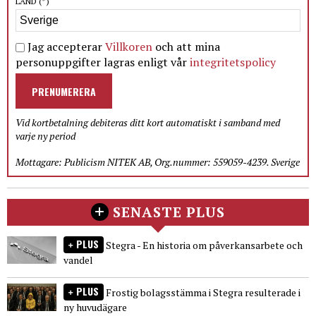
LAND
(*)
Jag accepterar
Villkoren
och att mina
personuppgifter lagras enligt vår
integritetspolicy
PRENUMERERA
Vid kortbetalning debiteras ditt kort automatiskt i samband med
varje ny period
Mottagare: Publicism NITEK AB, Org.nummer: 559059-4239. Sverige
SENASTE PLUS
PLUS
Stegra - En historia om påverkansarbete och
vandel
PLUS
Frostig bolagsstämma i Stegra resulterade i
ny huvudägare