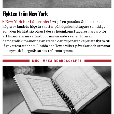
Flykten från New York
New York har i decennier
levt på en paradox. Staden tar ut
några av landets högsta skatter på höginkomsttagare samtidigt
som den förlitat sig på just dessa höginkomsttagares närvaro för
att finansiera sin välfärd. För närvarande sker en form av
demografisk förändring av staden där miljonärer väljer att flytta till
lågskattestater som Florida och Texas vilket påverkar och utmanar
den nyvalde borgmästarens reformutrymme.
MUSLIMSKA BRÖDRASKAPET