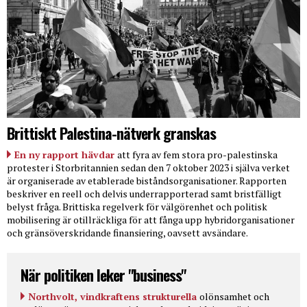
Brittiskt Palestina-nätverk granskas
En ny rapport hävdar
att fyra av fem stora pro-palestinska
protester i Storbritannien sedan den 7 oktober 2023 i själva verket
är organiserade av etablerade biståndsorganisationer. Rapporten
beskriver en reell och delvis underrapporterad samt bristfälligt
belyst fråga. Brittiska regelverk för välgörenhet och politisk
mobilisering är otillräckliga för att fånga upp hybridorganisationer
och gränsöverskridande finansiering, oavsett avsändare.
När politiken leker "business"
Northvolt, vindkraftens strukturella
olönsamhet och