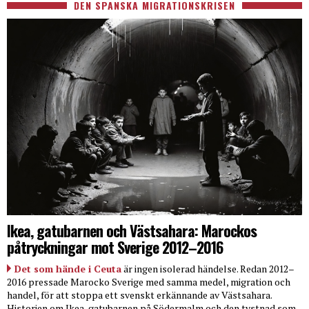
DEN SPANSKA MIGRATIONSKRISEN
Ikea, gatubarnen och Västsahara: Marockos
påtryckningar mot Sverige 2012–2016
Det som hände i Ceuta
är ingen isolerad händelse. Redan 2012–
2016 pressade Marocko Sverige med samma medel, migration och
handel, för att stoppa ett svenskt erkännande av Västsahara.
Historien om Ikea, gatubarnen på Södermalm och den tystnad som