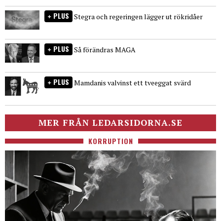
PLUS
Stegra och regeringen lägger ut rökridåer
PLUS
Så förändras MAGA
PLUS
Mamdanis valvinst ett tveeggat svärd
MER FRÅN LEDARSIDORNA.SE
KORRUPTION