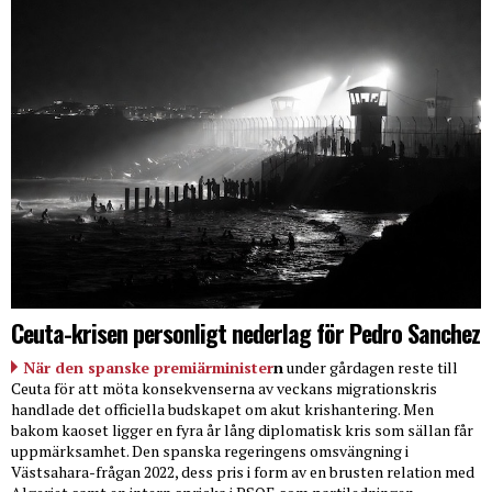
Ceuta-krisen personligt nederlag för Pedro Sanchez
När den spanske premiärminister
n
under gårdagen reste till
Ceuta för att möta konsekvenserna av veckans migrationskris
handlade det officiella budskapet om akut krishantering. Men
bakom kaoset ligger en fyra år lång diplomatisk kris som sällan får
uppmärksamhet. Den spanska regeringens omsvängning i
Västsahara-frågan 2022, dess pris i form av en brusten relation med