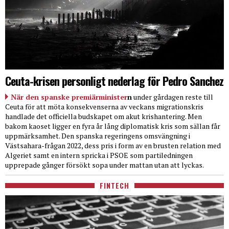
Ceuta-krisen personligt nederlag för Pedro Sanchez
När den spanske premiärminister
n
under gårdagen reste till
Ceuta för att möta konsekvenserna av veckans migrationskris
handlade det officiella budskapet om akut krishantering. Men
bakom kaoset ligger en fyra år lång diplomatisk kris som sällan får
uppmärksamhet. Den spanska regeringens omsvängning i
Västsahara-frågan 2022, dess pris i form av en brusten relation med
Algeriet samt en intern spricka i PSOE som partiledningen
upprepade gånger försökt sopa under mattan utan att lyckas.
FINTECH