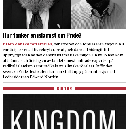
Hur tänker en islamist om Pride?
Den danske författaren
, debattören och föreläsaren Yaqoub Ali
var tidigare en aktiv rekryterare åt, och därmed bidragit till
uppbyggnaden av den danska islamistiska miljön. En miljö han kom
att lämna och är idag en av landets mest anlitade experter på
radikal islamism samt radikala muslimska rörelser. Inför den
svenska Pride-festivalen har han ställt upp på en intervju med
Ledarsidornas Edward Nordén.
KULTUR