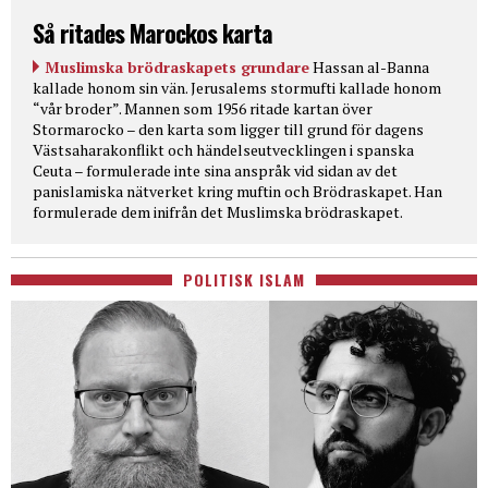
Så ritades Marockos karta
Muslimska brödraskapets grundare
Hassan al-Banna
kallade honom sin vän. Jerusalems stormufti kallade honom
“vår broder”. Mannen som 1956 ritade kartan över
Stormarocko – den karta som ligger till grund för dagens
Västsaharakonflikt och händelseutvecklingen i spanska
Ceuta – formulerade inte sina anspråk vid sidan av det
panislamiska nätverket kring muftin och Brödraskapet. Han
formulerade dem inifrån det Muslimska brödraskapet.
POLITISK ISLAM