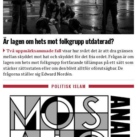
Är lagen om hets mot folkgrupp utdaterad?
Två uppmärksammade fall
visar hur svårt det är att dra gränsen
mellan skyddet mot hat och skyddet för det fria ordet. Frågan är om
lagen om hets mot folkgrupp fortfarande tillämpas på ett sätt som
stärker rättsstaten eller om den blivit alltför oförutsägbar. De
frågorna ställer sig Edward Nordén.
POLITISK ISLAM