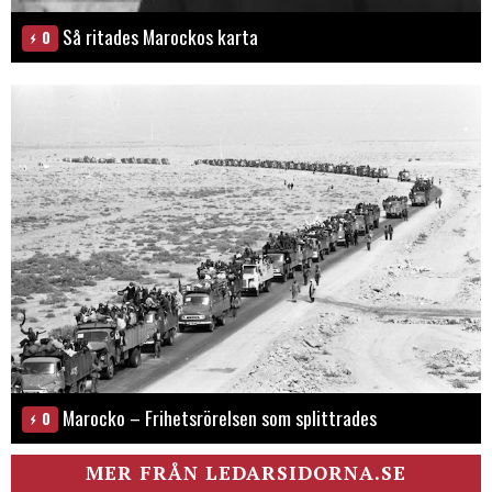
Så ritades Marockos karta
0
Marocko – Frihetsrörelsen som splittrades
0
MER FRÅN LEDARSIDORNA.SE