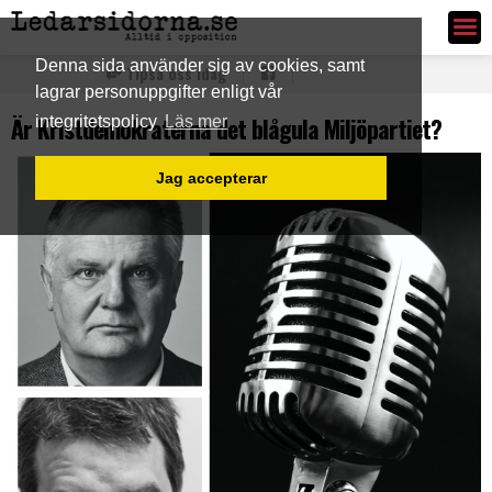
Ledarsidorna.se
Denna sida använder sig av cookies, samt
Tipsa oss idag
lagrar personuppgifter enligt vår
Är Kristdemokraterna det blågula Miljöpartiet?
integritetspolicy
Läs mer
Jag accepterar