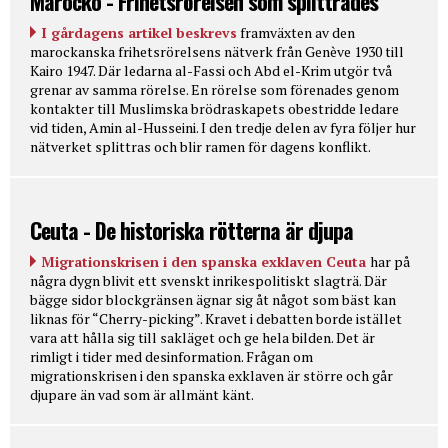
Marocko - Frihetsrörelsen som splittrades
I gårdagens artikel beskrevs
framväxten av den
marockanska frihetsrörelsens nätverk från Genève 1930 till
Kairo 1947. Där ledarna al-Fassi och Abd el-Krim utgör två
grenar av samma rörelse. En rörelse som förenades genom
kontakter till Muslimska brödraskapets obestridde ledare
vid tiden, Amin al-Husseini. I den tredje delen av fyra följer hur
nätverket splittras och blir ramen för dagens konflikt.
Ceuta - De historiska rötterna är djupa
Migrationskrisen i den spanska exklaven Ceuta
har på
några dygn blivit ett svenskt inrikespolitiskt slagträ. Där
bägge sidor blockgränsen ägnar sig åt något som bäst kan
liknas för “Cherry-picking”. Kravet i debatten borde istället
vara att hålla sig till sakläget och ge hela bilden. Det är
rimligt i tider med desinformation. Frågan om
migrationskrisen i den spanska exklaven är större och går
djupare än vad som är allmänt känt.