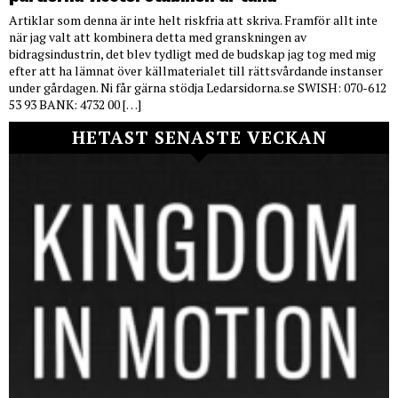
Artiklar som denna är inte helt riskfria att skriva. Framför allt inte
när jag valt att kombinera detta med granskningen av
bidragsindustrin, det blev tydligt med de budskap jag tog med mig
efter att ha lämnat över källmaterialet till rättsvårdande instanser
under gårdagen. Ni får gärna stödja Ledarsidorna.se SWISH: 070-612
53 93 BANK: 4732 00 […]
HETAST SENASTE VECKAN