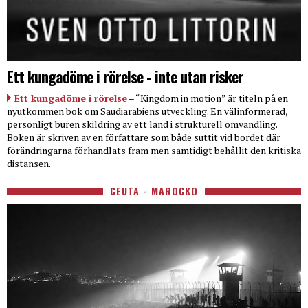
Ett kungadöme i rörelse - inte utan risker
Ett kungadöme i rörelse
– “Kingdom in motion” är titeln på en
nyutkommen bok om Saudiarabiens utveckling. En välinformerad,
personligt buren skildring av ett land i strukturell omvandling.
Boken är skriven av en författare som både suttit vid bordet där
förändringarna förhandlats fram men samtidigt behållit den kritiska
distansen.
CEUTA - MAROCKO