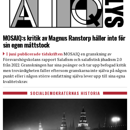
MOSAIQ:s kritik av Magnus Ranstorp håller inte för
sin egen måttstock
I juni publicerade tidskriften
MOSAIQ en granskning av
Försvarshögskolans rapport Salafism och salafistisk jihadism 2.0
från 2022. Granskningen har sina poänger och tar upp befogad kritik
men trovärdigheten faller eftersom granskarna inte själva på någon
punkt eller i någon större omfattning själva lever upp till sina egna
kvalitetskrav.
SOCIALDEMOKRATERNAS HISTORIA