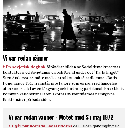
Vi var redan vänner
En sovjetisk dagbok
förändrar bilden av Socialdemokraternas
kontakter med Sovjetunionen och Kreml under det “Kalla kriget”.
Sten Anderssons möte med centralkommittémedlemmen Boris
Ponomarjov 1965 framstår inte längre som en isolerad händelse
utan som en del av en långvarig och förtrolig partikanal. En exklusiv
kommunikationskanal som sköttes av identifierade namngivna
funktionärer på båda sidor.
Vi var redan vänner - Mötet med S i maj 1972
I går publicerade Ledarsidorna
del 1 av en genomgång av