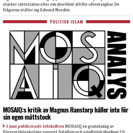
stärker rättsstaten eller om den blivit alltför oförutsägbar. De
frågorna ställer sig Edward Nordén.
POLITISK ISLAM
MOSAIQ:s kritik av Magnus Ranstorp håller inte för
sin egen måttstock
I juni publicerade tidskriften
MOSAIQ en granskning av
Försvarshögskolans rapport Salafism och salafistisk jihadism 2.0