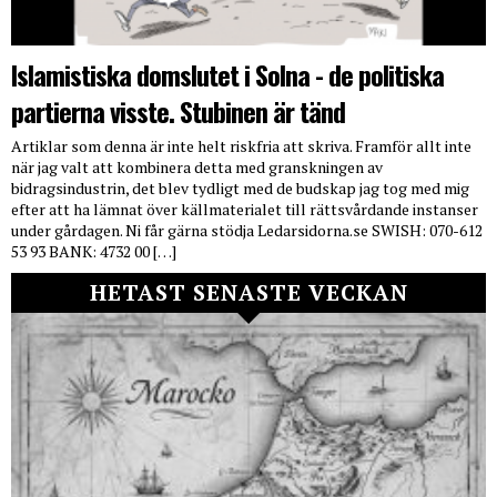
Islamistiska domslutet i Solna - de politiska
partierna visste. Stubinen är tänd
Artiklar som denna är inte helt riskfria att skriva. Framför allt inte
när jag valt att kombinera detta med granskningen av
bidragsindustrin, det blev tydligt med de budskap jag tog med mig
efter att ha lämnat över källmaterialet till rättsvårdande instanser
under gårdagen. Ni får gärna stödja Ledarsidorna.se SWISH: 070-612
53 93 BANK: 4732 00 […]
HETAST SENASTE VECKAN