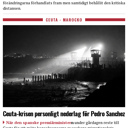
förändringarna förhandlats fram men samtidigt behållit den kritiska
distansen.
CEUTA - MAROCKO
Ceuta-krisen personligt nederlag för Pedro Sanchez
När den spanske premiärminister
n
under gårdagen reste till
Ceuta för att möta konsekvenserna av veckans migrationskris