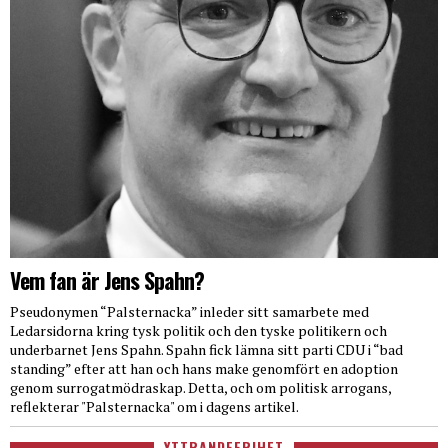
Vem fan är Jens Spahn?
Pseudonymen “Palsternacka” inleder sitt samarbete med
Ledarsidorna kring tysk politik och den tyske politikern och
underbarnet Jens Spahn. Spahn fick lämna sitt parti CDU i “bad
standing” efter att han och hans make genomfört en adoption
genom surrogatmödraskap. Detta, och om politisk arrogans,
reflekterar "Palsternacka" om i dagens artikel.
YTTRANDEFRIHET