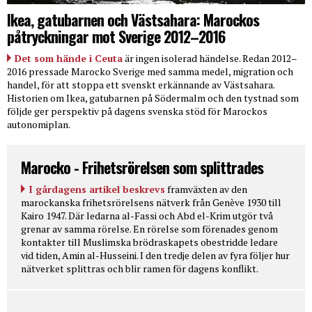
Ikea, gatubarnen och Västsahara: Marockos
påtryckningar mot Sverige 2012–2016
Det som hände i Ceuta
är ingen isolerad händelse. Redan 2012–
2016 pressade Marocko Sverige med samma medel, migration och
handel, för att stoppa ett svenskt erkännande av Västsahara.
Historien om Ikea, gatubarnen på Södermalm och den tystnad som
följde ger perspektiv på dagens svenska stöd för Marockos
autonomiplan.
Marocko - Frihetsrörelsen som splittrades
I gårdagens artikel beskrevs
framväxten av den
marockanska frihetsrörelsens nätverk från Genève 1930 till
Kairo 1947. Där ledarna al-Fassi och Abd el-Krim utgör två
grenar av samma rörelse. En rörelse som förenades genom
kontakter till Muslimska brödraskapets obestridde ledare
vid tiden, Amin al-Husseini. I den tredje delen av fyra följer hur
nätverket splittras och blir ramen för dagens konflikt.