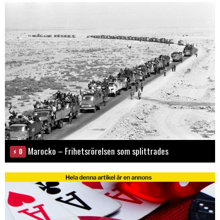
Marocko – Frihetsrörelsen som splittrades
0