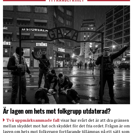
Är lagen om hets mot folkgrupp utdaterad?
Två uppmärksammade fall
visar hur svårt det är att dra gränsen
mellan skyddet mot hat och skyddet för det fria ordet. Frågan är om
lagen om hets mot folkgrupp fortfarande tillämpas på ett sätt som