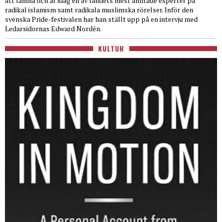
att lämna och är idag en av landets mest anlitade experter på
radikal islamism samt radikala muslimska rörelser. Inför den
svenska Pride-festivalen har han ställt upp på en intervju med
Ledarsidornas Edward Nordén.
KULTUR