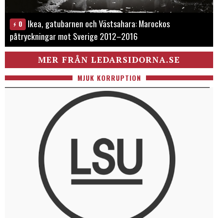
Ikea, gatubarnen och Västsahara: Marockos
0
påtryckningar mot Sverige 2012–2016
MER FRÅN LEDARSIDORNA.SE
MJUK KORRUPTION