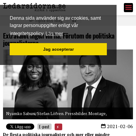
Ledarsidorna.se
Denna sida använder sig av cookies, samt
Tipsa oss idag
lagrar personuppgifter enligt vår
Extravalet ingen vill ha. Förutom de politiska
integritetspolicy
Läs mer
journalisterna
Jag accepterar
Nyamko Sabuni/Stefan Löfven. Pressbilder. Montage,
2021-02-06
E-post
De flesta politiska journalister och mer eller mindre