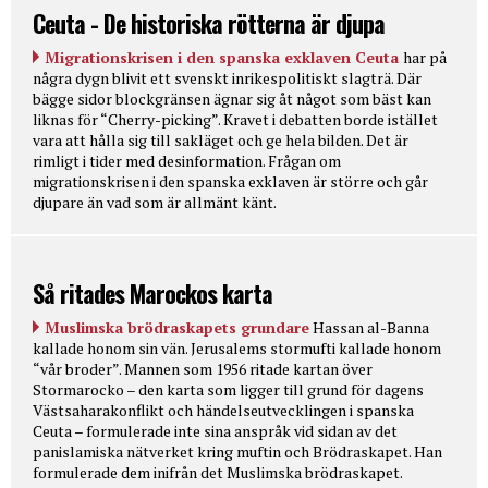
Ceuta - De historiska rötterna är djupa
Migrationskrisen i den spanska exklaven Ceuta
har på
några dygn blivit ett svenskt inrikespolitiskt slagträ. Där
bägge sidor blockgränsen ägnar sig åt något som bäst kan
liknas för “Cherry-picking”. Kravet i debatten borde istället
vara att hålla sig till sakläget och ge hela bilden. Det är
rimligt i tider med desinformation. Frågan om
migrationskrisen i den spanska exklaven är större och går
djupare än vad som är allmänt känt.
Så ritades Marockos karta
Muslimska brödraskapets grundare
Hassan al-Banna
kallade honom sin vän. Jerusalems stormufti kallade honom
“vår broder”. Mannen som 1956 ritade kartan över
Stormarocko – den karta som ligger till grund för dagens
Västsaharakonflikt och händelseutvecklingen i spanska
Ceuta – formulerade inte sina anspråk vid sidan av det
panislamiska nätverket kring muftin och Brödraskapet. Han
formulerade dem inifrån det Muslimska brödraskapet.