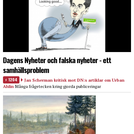
Dagens Nyheter och falska nyheter - ett
samhällsproblem
1204
Jan Scherman kritisk mot DN:s artiklar om Urban
Ahlin
Många frågetecken kring gjorda publiceringar