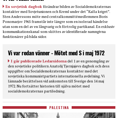
En sovjetisk dagbok
förändrar bilden av Socialdemokraternas
kontakter med Sovjetunionen och Kreml under det “Kalla kriget”.
Sten Anderssons möte med centralkommittémedlemmen Boris
Ponomarjov 1965 framstår inte längre som en isolerad händelse
utan som en del av en långvarig och förtrolig partikanal. En exklusiv
kommunikationskanal som sköttes av identifierade namngivna
funktionärer på båda sidor.
Vi var redan vänner - Mötet med S i maj 1972
I går publicerade Ledarsidorna
del 1 av en genomgång av
den sovjetiske politikern Anatolij Tjernjajevs dagbok och dess
uppgifter om Socialdemokraternas kontakter med det
sovjetiska kommunistpartiets internationella avdelning. Vi
lämnade berättelsen vid ankomsten till Sverige den 14 maj
1972. Nu fortsätter historien till själva mötet med
socialdemokraternas partiledning.
PALESTINA