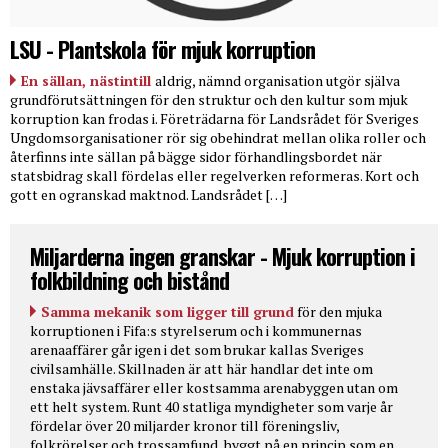
LSU - Plantskola för mjuk korruption
En sällan, nästintill
aldrig, nämnd organisation utgör själva
grundförutsättningen för den struktur och den kultur som mjuk
korruption kan frodas i. Företrädarna för Landsrådet för Sveriges
Ungdomsorganisationer rör sig obehindrat mellan olika roller och
återfinns inte sällan på bägge sidor förhandlingsbordet när
statsbidrag skall fördelas eller regelverken reformeras. Kort och
gott en ogranskad maktnod. Landsrådet […]
Miljarderna ingen granskar - Mjuk korruption i
folkbildning och bistånd
Samma mekanik som ligger till grund
för den mjuka
korruptionen i Fifa:s styrelserum och i kommunernas
arenaaffärer går igen i det som brukar kallas Sveriges
civilsamhälle. Skillnaden är att här handlar det inte om
enstaka jävsaffärer eller kostsamma arenabyggen utan om
ett helt system. Runt 40 statliga myndigheter som varje år
fördelar över 20 miljarder kronor till föreningsliv,
folkrörelser och trossamfund, byggt på en princip som en