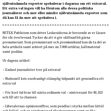
självutnämnda experter spekulerar i dagarna om ett extraval.
Ett extra val ingen vill ha förutom alla dessa politiska
journalister och mer eller mindre självutnämnda experter som
då kan få än mer att spekulera i.
NITEK Publicism som driver Ledarsidorna är beroende av er läsare
för vår överlevnad. Tycker du att vi gör skillnad bli gärna
prenumerant. Som prenumerant och premiumkund kan du ta del av
hela artikeln samt arkivet på mer än 3 000 artiklar, källmaterial
samt poddar.
Ur dagens artikel:
– Endast journalister tror på extraval
– Nationell kris osedvanligt olämplig tidpunkt att genomföra ett
extra val
– För kort tid kvar till nästa ordinarie val – ointressant för M, KD
och SD att ta chansen
– Liberalernas opinionssiffror, som pendlar i styrka mellan lättöl
och folköl, och en söndertrasad riksdagsgrupp samt en lika