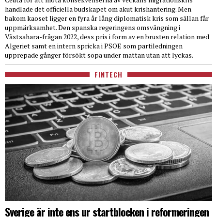
handlade det officiella budskapet om akut krishantering. Men
bakom kaoset ligger en fyra år lång diplomatisk kris som sällan får
uppmärksamhet. Den spanska regeringens omsvängning i
Västsahara-frågan 2022, dess pris i form av en brusten relation med
Algeriet samt en intern spricka i PSOE som partiledningen
upprepade gånger försökt sopa under mattan utan att lyckas.
FINTECH
Sverige är inte ens ur startblocken i reformeringen