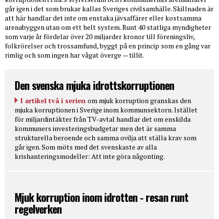
går igen i det som brukar kallas Sveriges civilsamhälle. Skillnaden är
att här handlar det inte om enstaka jävsaffärer eller kostsamma
arenabyggen utan om ett helt system. Runt 40 statliga myndigheter
som varje år fördelar över 20 miljarder kronor till föreningsliv,
folkrörelser och trossamfund, byggt på en princip som en gång var
rimlig och som ingen har vågat överge — tillit.
Den svenska mjuka idrottskorruptionen
I artikel två i serien
om mjuk korruption granskas den
mjuka korruptionen i Sverige inom kommunsektorn. Istället
för miljardintäkter från TV-avtal handlar det om enskilda
kommuners investeringsbudgetar men det är samma
strukturella beroende och samma ovilja att ställa krav som
går igen. Som möts med det svenskaste av alla
krishanteringsmodeller: Att inte göra någonting.
Mjuk korruption inom idrotten - resan runt
regelverken