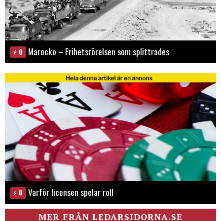
Marocko – Frihetsrörelsen som splittrades
0
Varför licensen spelar roll
0
MER FRÅN LEDARSIDORNA.SE