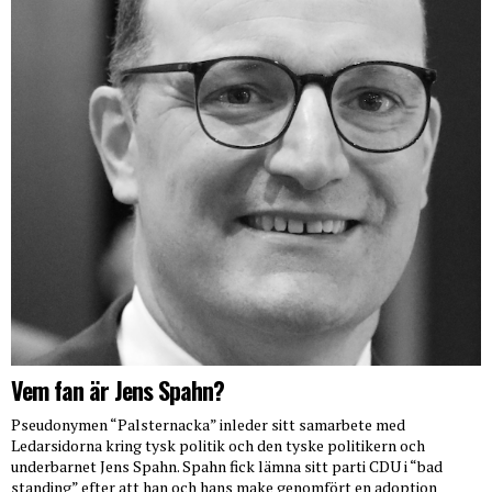
Vem fan är Jens Spahn?
Pseudonymen “Palsternacka” inleder sitt samarbete med
Ledarsidorna kring tysk politik och den tyske politikern och
underbarnet Jens Spahn. Spahn fick lämna sitt parti CDU i “bad
standing” efter att han och hans make genomfört en adoption