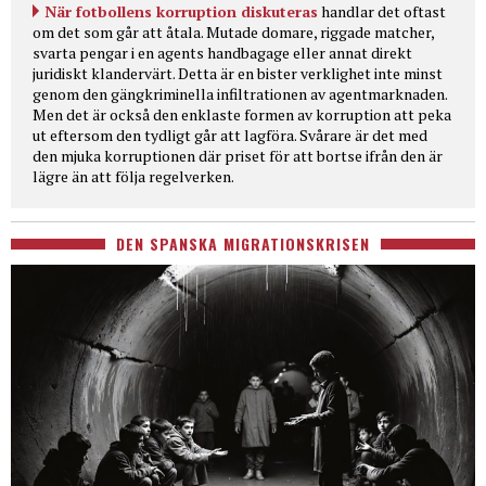
När fotbollens korruption diskuteras
handlar det oftast
om det som går att åtala. Mutade domare, riggade matcher,
svarta pengar i en agents handbagage eller annat direkt
juridiskt klandervärt. Detta är en bister verklighet inte minst
genom den gängkriminella infiltrationen av agentmarknaden.
Men det är också den enklaste formen av korruption att peka
ut eftersom den tydligt går att lagföra. Svårare är det med
den mjuka korruptionen där priset för att bortse ifrån den är
lägre än att följa regelverken.
DEN SPANSKA MIGRATIONSKRISEN