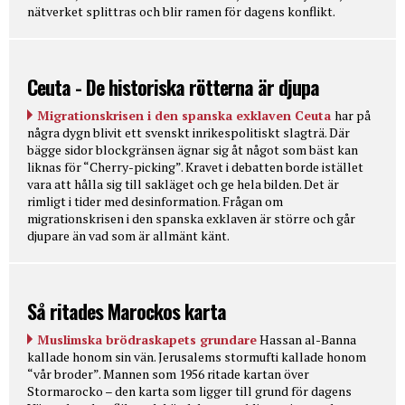
nätverket splittras och blir ramen för dagens konflikt.
Ceuta - De historiska rötterna är djupa
Migrationskrisen i den spanska exklaven Ceuta
har på
några dygn blivit ett svenskt inrikespolitiskt slagträ. Där
bägge sidor blockgränsen ägnar sig åt något som bäst kan
liknas för “Cherry-picking”. Kravet i debatten borde istället
vara att hålla sig till sakläget och ge hela bilden. Det är
rimligt i tider med desinformation. Frågan om
migrationskrisen i den spanska exklaven är större och går
djupare än vad som är allmänt känt.
Så ritades Marockos karta
Muslimska brödraskapets grundare
Hassan al-Banna
kallade honom sin vän. Jerusalems stormufti kallade honom
“vår broder”. Mannen som 1956 ritade kartan över
Stormarocko – den karta som ligger till grund för dagens