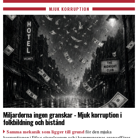
MJUK KORRUPTION
Miljarderna ingen granskar - Mjuk korruption i
folkbildning och bistånd
Samma mekanik som ligger till grund
för den mjuka
korruptionen i Fifa:s styrelserum och i kommunernas arenaaffärer