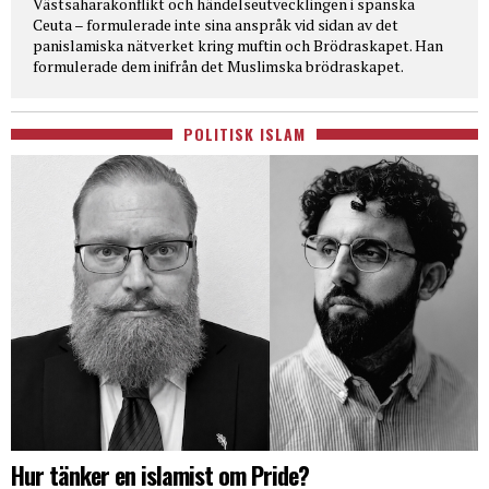
Västsaharakonflikt och händelseutvecklingen i spanska
Ceuta – formulerade inte sina anspråk vid sidan av det
panislamiska nätverket kring muftin och Brödraskapet. Han
formulerade dem inifrån det Muslimska brödraskapet.
POLITISK ISLAM
Hur tänker en islamist om Pride?