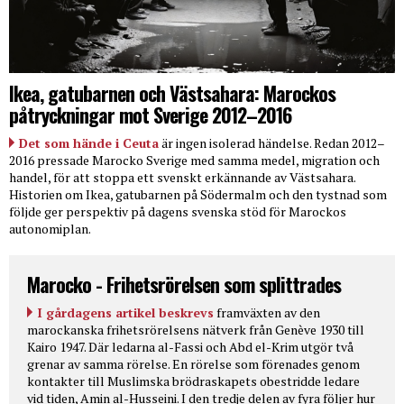
Ikea, gatubarnen och Västsahara: Marockos
påtryckningar mot Sverige 2012–2016
Det som hände i Ceuta
är ingen isolerad händelse. Redan 2012–
2016 pressade Marocko Sverige med samma medel, migration och
handel, för att stoppa ett svenskt erkännande av Västsahara.
Historien om Ikea, gatubarnen på Södermalm och den tystnad som
följde ger perspektiv på dagens svenska stöd för Marockos
autonomiplan.
Marocko - Frihetsrörelsen som splittrades
I gårdagens artikel beskrevs
framväxten av den
marockanska frihetsrörelsens nätverk från Genève 1930 till
Kairo 1947. Där ledarna al-Fassi och Abd el-Krim utgör två
grenar av samma rörelse. En rörelse som förenades genom
kontakter till Muslimska brödraskapets obestridde ledare
vid tiden, Amin al-Husseini. I den tredje delen av fyra följer hur