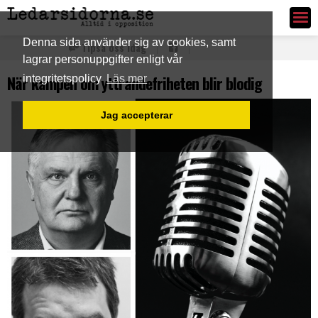
Ledarsidorna.se
Denna sida använder sig av cookies, samt
Tipsa oss idag
lagrar personuppgifter enligt vår
När kampen om yttrandefriheten blir blodig
integritetspolicy
Läs mer
Jag accepterar