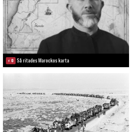
Så ritades Marockos karta
0