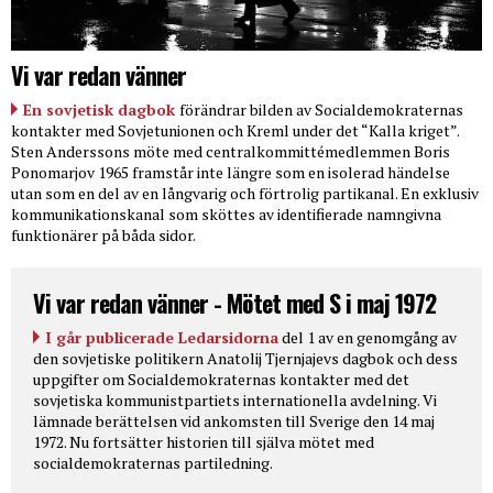
Vi var redan vänner
En sovjetisk dagbok
förändrar bilden av Socialdemokraternas
kontakter med Sovjetunionen och Kreml under det “Kalla kriget”.
Sten Anderssons möte med centralkommittémedlemmen Boris
Ponomarjov 1965 framstår inte längre som en isolerad händelse
utan som en del av en långvarig och förtrolig partikanal. En exklusiv
kommunikationskanal som sköttes av identifierade namngivna
funktionärer på båda sidor.
Vi var redan vänner - Mötet med S i maj 1972
I går publicerade Ledarsidorna
del 1 av en genomgång av
den sovjetiske politikern Anatolij Tjernjajevs dagbok och dess
uppgifter om Socialdemokraternas kontakter med det
sovjetiska kommunistpartiets internationella avdelning. Vi
lämnade berättelsen vid ankomsten till Sverige den 14 maj
1972. Nu fortsätter historien till själva mötet med
socialdemokraternas partiledning.