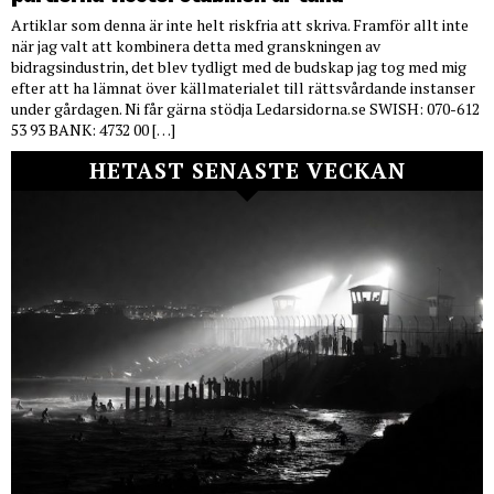
Artiklar som denna är inte helt riskfria att skriva. Framför allt inte
när jag valt att kombinera detta med granskningen av
bidragsindustrin, det blev tydligt med de budskap jag tog med mig
efter att ha lämnat över källmaterialet till rättsvårdande instanser
under gårdagen. Ni får gärna stödja Ledarsidorna.se SWISH: 070-612
53 93 BANK: 4732 00 […]
HETAST SENASTE VECKAN