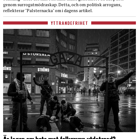
genom surrogatmödraskap. Detta, och om politisk arrogans,
reflekterar "Palsternacka" om i dagens artikel.
YTTRANDEFRIHET
Är lagen om hets mot folkgrupp utdaterad?