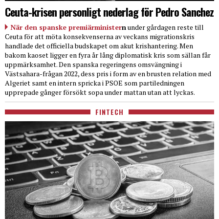
Ceuta-krisen personligt nederlag för Pedro Sanchez
När den spanske premiärminister
n
under gårdagen reste till
Ceuta för att möta konsekvenserna av veckans migrationskris
handlade det officiella budskapet om akut krishantering. Men
bakom kaoset ligger en fyra år lång diplomatisk kris som sällan får
uppmärksamhet. Den spanska regeringens omsvängning i
Västsahara-frågan 2022, dess pris i form av en brusten relation med
Algeriet samt en intern spricka i PSOE som partiledningen
upprepade gånger försökt sopa under mattan utan att lyckas.
FINTECH