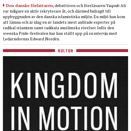
Den danske författaren
, debattören och föreläsaren Yaqoub Ali
var tidigare en aktiv rekryterare åt, och därmed bidragit till
uppbyggnaden av den danska islamistiska miljön. En miljö han kom
att lämna och är idag en av landets mest anlitade experter på
radikal islamism samt radikala muslimska rörelser. Inför den
svenska Pride-festivalen har han ställt upp på en intervju med
Ledarsidornas Edward Nordén.
KULTUR