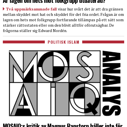
Två uppmärksammade fall
visar hur svårt det är att dra gränsen
mellan skyddet mot hat och skyddet för det fria ordet. Frågan är om
lagen om hets mot folkgrupp fortfarande tillämpas på ett sätt som
stärker rättsstaten eller om den blivit alltför oförutsägbar. De
frågorna ställer sig Edward Nordén.
POLITISK ISLAM
MOSAIQ:s kritik av Magnus Ranstorp håller inte för