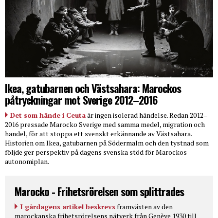
Ikea, gatubarnen och Västsahara: Marockos
påtryckningar mot Sverige 2012–2016
Det som hände i Ceuta
är ingen isolerad händelse. Redan 2012–
2016 pressade Marocko Sverige med samma medel, migration och
handel, för att stoppa ett svenskt erkännande av Västsahara.
Historien om Ikea, gatubarnen på Södermalm och den tystnad som
följde ger perspektiv på dagens svenska stöd för Marockos
autonomiplan.
Marocko - Frihetsrörelsen som splittrades
I gårdagens artikel beskrevs
framväxten av den
marockanska frihetsrörelsens nätverk från Genève 1930 till