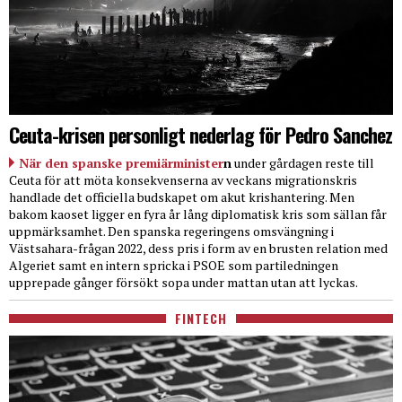
Ceuta-krisen personligt nederlag för Pedro Sanchez
När den spanske premiärminister
n
under gårdagen reste till
Ceuta för att möta konsekvenserna av veckans migrationskris
handlade det officiella budskapet om akut krishantering. Men
bakom kaoset ligger en fyra år lång diplomatisk kris som sällan får
uppmärksamhet. Den spanska regeringens omsvängning i
Västsahara-frågan 2022, dess pris i form av en brusten relation med
Algeriet samt en intern spricka i PSOE som partiledningen
upprepade gånger försökt sopa under mattan utan att lyckas.
FINTECH