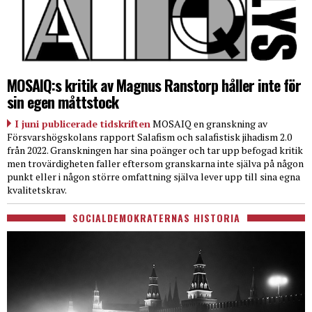
MOSAIQ:s kritik av Magnus Ranstorp håller inte för
sin egen måttstock
I juni publicerade tidskriften
MOSAIQ en granskning av
Försvarshögskolans rapport Salafism och salafistisk jihadism 2.0
från 2022. Granskningen har sina poänger och tar upp befogad kritik
men trovärdigheten faller eftersom granskarna inte själva på någon
punkt eller i någon större omfattning själva lever upp till sina egna
kvalitetskrav.
SOCIALDEMOKRATERNAS HISTORIA