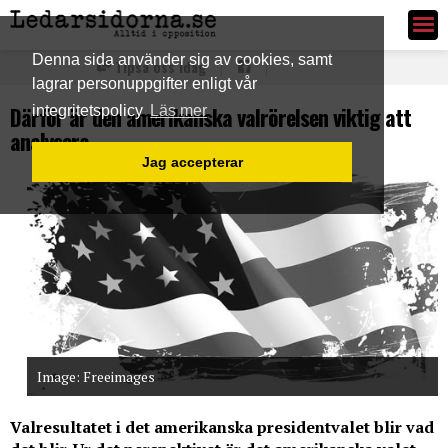
Ledarsidorna.se
Denna sida använder sig av cookies, samt
Tipsa oss idag
lagrar personuppgifter enligt vår
Därför är den amerikanska valrörelsen viktig att
integritetspolicy
Läs mer
analysera
Jag accepterar
Image: Freeimages
Valresultatet i det amerikanska presidentvalet blir vad