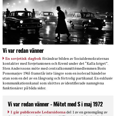
Vi var redan vänner
En sovjetisk dagbok
förändrar bilden av Socialdemokraternas
kontakter med Sovjetunionen och Kreml under det “Kalla kriget”.
Sten Anderssons möte med centralkommittémedlemmen Boris
Ponomarjov 1965 framstår inte längre som en isolerad händelse
utan som en del av en långvarig och förtrolig partikanal. En exklusiv
kommunikationskanal som sköttes av identifierade namngivna
funktionärer på båda sidor.
Vi var redan vänner - Mötet med S i maj 1972
I går publicerade Ledarsidorna
del 1 av en genomgång av