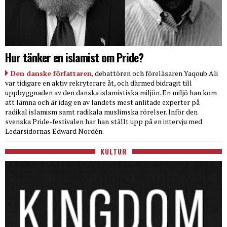
Hur tänker en islamist om Pride?
Den danske författaren
, debattören och föreläsaren Yaqoub Ali
var tidigare en aktiv rekryterare åt, och därmed bidragit till
uppbyggnaden av den danska islamistiska miljön. En miljö han kom
att lämna och är idag en av landets mest anlitade experter på
radikal islamism samt radikala muslimska rörelser. Inför den
svenska Pride-festivalen har han ställt upp på en intervju med
Ledarsidornas Edward Nordén.
KULTUR