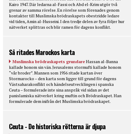
Kairo 1947. Där ledarna al-Fassi och Abd el-Krim utgör två
grenar av samma rörelse. En rörelse som förenades genom
kontakter till Muslimska brödraskapets obestridde ledare
vid tiden, Amin al-Husseini. I den tredje delen av fyra följer hur
nätverket splittras och blir ramen för dagens konflikt.
Så ritades Marockos karta
Muslimska brödraskapets grundare
Hassan al-Banna
kallade honom sin vän. Jerusalems stormufti kallade honom
“vår broder”. Mannen som 1956 ritade kartan över
Stormarocko – den karta som ligger till grund för dagens
Västsaharakonflikt och händelseutvecklingen i spanska
Ceuta – formulerade inte sina anspråk vid sidan av det
panislamiska nätverket kring muftin och Brödraskapet. Han
formulerade dem inifrån det Muslimska brödraskapet.
Ceuta - De historiska rötterna är djupa