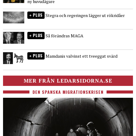
ny huvudägare
PLUS
Stegra och regeringen lägger ut rökridåer
PLUS
Så förändras MAGA
PLUS
Mamdanis valvinst ett tveeggat svärd
MER FRÅN LEDARSIDORNA.SE
DEN SPANSKA MIGRATIONSKRISEN