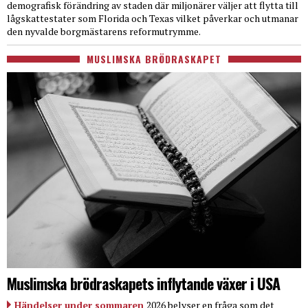
demografisk förändring av staden där miljonärer väljer att flytta till
lågskattestater som Florida och Texas vilket påverkar och utmanar
den nyvalde borgmästarens reformutrymme.
MUSLIMSKA BRÖDRASKAPET
Muslimska brödraskapets inflytande växer i USA
Händelser under sommaren
2026 belyser en fråga som det