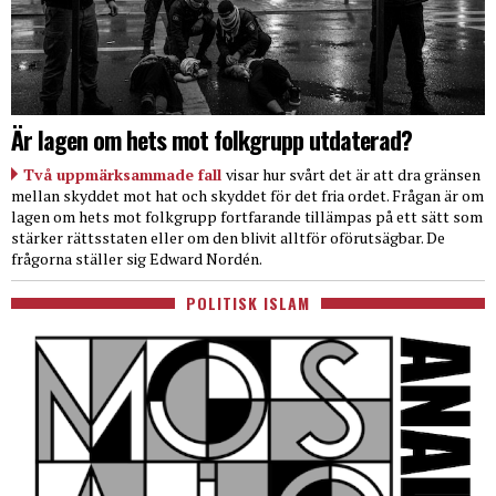
Är lagen om hets mot folkgrupp utdaterad?
Två uppmärksammade fall
visar hur svårt det är att dra gränsen
mellan skyddet mot hat och skyddet för det fria ordet. Frågan är om
lagen om hets mot folkgrupp fortfarande tillämpas på ett sätt som
stärker rättsstaten eller om den blivit alltför oförutsägbar. De
frågorna ställer sig Edward Nordén.
POLITISK ISLAM