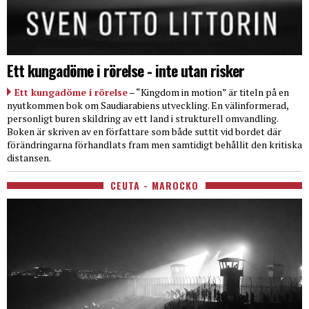
Ett kungadöme i rörelse - inte utan risker
Ett kungadöme i rörelse
– “Kingdom in motion” är titeln på en
nyutkommen bok om Saudiarabiens utveckling. En välinformerad,
personligt buren skildring av ett land i strukturell omvandling.
Boken är skriven av en författare som både suttit vid bordet där
förändringarna förhandlats fram men samtidigt behållit den kritiska
distansen.
CEUTA - MAROCKO