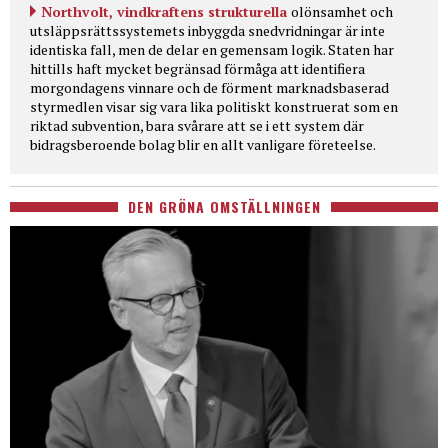
Northvolt, vindkraftens strukturella
olönsamhet och
utsläppsrättssystemets inbyggda snedvridningar är inte
identiska fall, men de delar en gemensam logik. Staten har
hittills haft mycket begränsad förmåga att identifiera
morgondagens vinnare och de förment marknadsbaserad
styrmedlen visar sig vara lika politiskt konstruerat som en
riktad subvention, bara svårare att se i ett system där
bidragsberoende bolag blir en allt vanligare företeelse.
DEN GRÖNA OMSTÄLLNINGEN