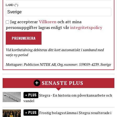
LAND
(*)
Jag accepterar
Villkoren
och att mina
personuppgifter lagras enligt vår
integritetspolicy
PRENUMERERA
Vid kortbetalning debiteras ditt kort automatiskt i samband med
varje ny period
Mottagare: Publicism NITEK AB, Org.nummer: 559059-4239. Sverige
SENASTE PLUS
PLUS
Stegra - En historia om påverkansarbete och
vandel
PLUS
Frostig bolagsstämma i Stegra resulterade i