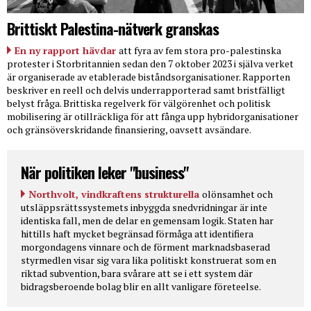
Brittiskt Palestina-nätverk granskas
En ny rapport hävdar
att fyra av fem stora pro-palestinska
protester i Storbritannien sedan den 7 oktober 2023 i själva verket
är organiserade av etablerade biståndsorganisationer. Rapporten
beskriver en reell och delvis underrapporterad samt bristfälligt
belyst fråga. Brittiska regelverk för välgörenhet och politisk
mobilisering är otillräckliga för att fånga upp hybridorganisationer
och gränsöverskridande finansiering, oavsett avsändare.
När politiken leker "business"
Northvolt, vindkraftens strukturella
olönsamhet och
utsläppsrättssystemets inbyggda snedvridningar är inte
identiska fall, men de delar en gemensam logik. Staten har
hittills haft mycket begränsad förmåga att identifiera
morgondagens vinnare och de förment marknadsbaserad
styrmedlen visar sig vara lika politiskt konstruerat som en
riktad subvention, bara svårare att se i ett system där
bidragsberoende bolag blir en allt vanligare företeelse.