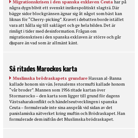
Migrationskrisen i den spanska exklaven Ceuta
har på
några dygn blivit ett svenskt inrikespolitiskt slagträ. Där
bägge sidor blockgränsen ägnar sig åt något som bäst kan
liknas för “Cherry-picking”. Kravet i debatten borde istället
vara att hålla sig till sakläget och ge hela bilden. Det är
rimligt i tider med desinformation. Frågan om
migrationskrisen i den spanska exklaven är större och går
djupare än vad som är allmänt känt.
Så ritades Marockos karta
Muslimska brödraskapets grundare
Hassan al-Banna
kallade honom sin vän. Jerusalems stormufti kallade honom
“vår broder”. Mannen som 1956 ritade kartan över
Stormarocko – den karta som ligger till grund för dagens
Västsaharakonflikt och händelseutvecklingen i spanska
Ceuta – formulerade inte sina anspråk vid sidan av det
panislamiska nätverket kring muftin och Brödraskapet. Han
formulerade dem inifrån det Muslimska brödraskapet.