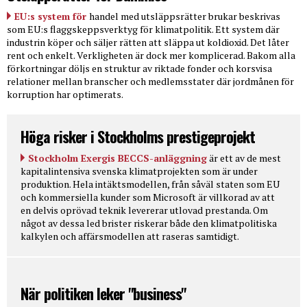
EU:s system för
handel med utsläppsrätter brukar beskrivas
som EU:s flaggskeppsverktyg för klimatpolitik. Ett system där
industrin köper och säljer rätten att släppa ut koldioxid. Det låter
rent och enkelt. Verkligheten är dock mer komplicerad. Bakom alla
förkortningar döljs en struktur av riktade fonder och korsvisa
relationer mellan branscher och medlemsstater där jordmånen för
korruption har optimerats.
Höga risker i Stockholms prestigeprojekt
Stockholm Exergis BECCS-anläggning
är ett av de mest
kapitalintensiva svenska klimatprojekten som är under
produktion. Hela intäktsmodellen, från såväl staten som EU
och kommersiella kunder som Microsoft är villkorad av att
en delvis oprövad teknik levererar utlovad prestanda. Om
något av dessa led brister riskerar både den klimatpolitiska
kalkylen och affärsmodellen att raseras samtidigt.
När politiken leker "business"