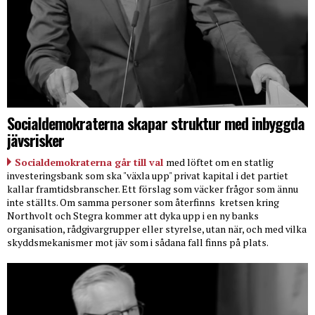
Socialdemokraterna skapar struktur med inbyggda
jävsrisker
Socialdemokraterna går till val
med löftet om en statlig
investeringsbank som ska "växla upp" privat kapital i det partiet
kallar framtidsbranscher. Ett förslag som väcker frågor som ännu
inte ställts. Om samma personer som återfinns
kretsen kring
Northvolt och Stegra kommer att dyka upp i en ny banks
organisation, rådgivargrupper eller styrelse, utan när, och med vilka
skyddsmekanismer mot jäv som i sådana fall finns på plats.