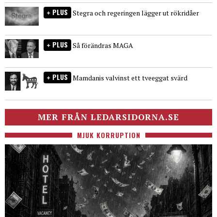
PLUS
Stegra och regeringen lägger ut rökridåer
PLUS
Så förändras MAGA
PLUS
Mamdanis valvinst ett tveeggat svärd
MER FRÅN LEDARSIDORNA.SE
MJUK KORRUPTION