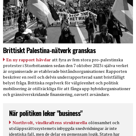
Brittiskt Palestina-nätverk granskas
En ny rapport hävdar
att fyra av fem stora pro-palestinska
protester i Storbritannien sedan den 7 oktober 2023 i själva verket
är organiserade av etablerade biståndsorganisationer. Rapporten
beskriver en reell och delvis underrapporterad samt bristfälligt
belyst fråga. Brittiska regelverk för välgörenhet och politisk
mobilisering är otillräckliga för att fånga upp hybridorganisationer
och gränsöverskridande finansiering, oavsett avsändare.
När politiken leker "business"
Northvolt, vindkraftens strukturella
olönsamhet och
utsläppsrättssystemets inbyggda snedvridningar är inte
identiska fall, men de delar en gemensam logik. Staten har