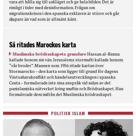
vara att hålla sig till sakläget och ge hela bilden. Det är
rimligt i tider med desinformation. Frågan om
migrationskrisen i den spanska exklaven är större och går
djupare än vad som är allmänt känt.
Så ritades Marockos karta
Muslimska brödraskapets grundare
Hassan al-Banna
kallade honom sin vän. Jerusalems stormufti kallade honom
“vår broder”. Mannen som 1956 ritade kartan över
Stormarocko – den karta som ligger till grund för dagens
Västsaharakonflikt och händelseutvecklingen i spanska
Ceuta – formulerade inte sina anspråk vid sidan av det
panislamiska nätverket kring muftin och Brödraskapet. Han
formulerade dem inifrån det Muslimska brödraskapet.
POLITISK ISLAM