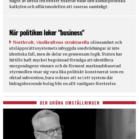
något av dessa led brister riskerar både den klimatpolitiska
kalkylen och affärsmodellen att raseras samtidigt.
När politiken leker "business"
Northvolt, vindkraftens strukturella
olönsamhet och
utsläppsrättssystemets inbyggda snedvridningar är inte
identiska fall, men de delar en gemensam logik. Staten har
hittills haft mycket begränsad förmåga att identifiera
morgondagens vinnare och de förment marknadsbaserad
styrmedlen visar sig vara lika politiskt konstruerat som en
riktad subvention, bara svårare att se i ett system där
bidragsberoende bolag blir en allt vanligare företeelse.
DEN GRÖNA OMSTÄLLNINGEN