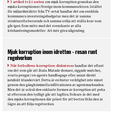
I artikel två i serien
om mjuk korruption granskas den
mjuka korruptionen i Sverige inom kommunsektorn. Istället
för miljardintäkter från TV-avtal handlar det om enskilda
kommuners investeringsbudgetar men det är samma
strukturella beroende och samma ovilja att ställa krav som
går igen. Som möts med det svenskaste av alla
krishanteringsmodeller: Att inte göra någonting.
Mjuk korruption inom idrotten - resan runt
regelverken
När fotbollens korruption diskuteras
handlar det oftast
om det som går att åtala. Mutade domare, riggade matcher,
svarta pengar i en agents handbagage eller annat direkt
juridiskt klandervärt. Detta är en bister verklighet inte minst
genom den gängkriminella infiltrationen av agentmarknaden.
Men det är också den enklaste formen av korruption att peka
ut eftersom den tydligt går att lagföra. Svårare är det med
den mjuka korruptionen där priset för att bortse ifrån den är
lägre än att följa regelverken.