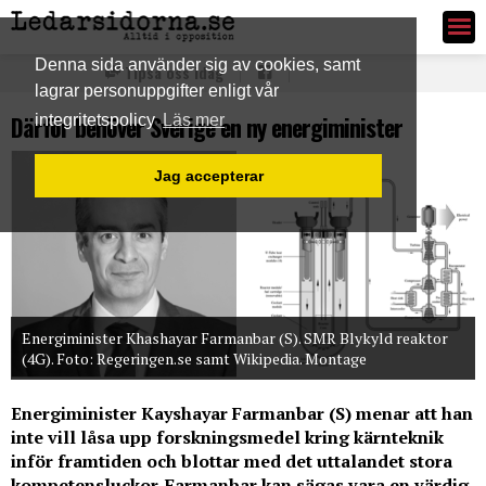
Ledarsidorna.se
Denna sida använder sig av cookies, samt
Tipsa oss idag
lagrar personuppgifter enligt vår
Därför behöver Sverige en ny energiminister
integritetspolicy
Läs mer
Jag accepterar
Energiminister Khashayar Farmanbar (S). SMR Blykyld reaktor
(4G). Foto: Regeringen.se samt Wikipedia. Montage
Energiminister Kayshayar Farmanbar (S) menar att han
inte vill låsa upp forskningsmedel kring kärnteknik
inför framtiden och blottar med det uttalandet stora
kompetensluckor. Farmanbar kan sägas vara en värdig