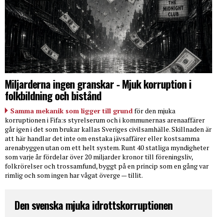
Miljarderna ingen granskar - Mjuk korruption i
folkbildning och bistånd
Samma mekanik som ligger till grund
för den mjuka
korruptionen i Fifa:s styrelserum och i kommunernas arenaaffärer
går igen i det som brukar kallas Sveriges civilsamhälle. Skillnaden är
att här handlar det inte om enstaka jävsaffärer eller kostsamma
arenabyggen utan om ett helt system. Runt 40 statliga myndigheter
som varje år fördelar över 20 miljarder kronor till föreningsliv,
folkrörelser och trossamfund, byggt på en princip som en gång var
rimlig och som ingen har vågat överge — tillit.
Den svenska mjuka idrottskorruptionen