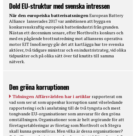
Dold EU-struktur med svenska intressen
När den europeiska batterisatsningen
European Battery
Alliance lanserades 2017 var ambitionen att bygga en
konkurrenskraftig europeisk batteriindustri från grunden.
Nästan ett decennium senare, efter Northvolts konkurs och
med en pågående brottsutredning mot alliansens operativa
motor EIT InnoEnergy går det att kartlägga hur tre svenska
aktörer, två tidigare ministrar och en industristrateg, vid olika
tidpunkter och på olika sätt över tid knutits till samma
nätverk.
Den gröna korruptionen
Tidningen Affärsvärlden har i artiklar
rapporterat om
vad som ser ut som uppenbar korruption samt vilseledande
rapportering i och i anslutning till de två tyngsta och mest
tongivande EU-organisationer som ansvarar för den gröna
omställningen. Organisationer som är helt avgörande för att
företagsetableringar av företag som Northvolt och Stegra
skall kunna genomföras. Men vilka är dessa organisationer?