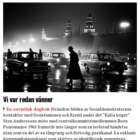
Vi var redan vänner
En sovjetisk dagbok
förändrar bilden av Socialdemokraternas
kontakter med Sovjetunionen och Kreml under det “Kalla kriget”.
Sten Anderssons möte med centralkommittémedlemmen Boris
Ponomarjov 1965 framstår inte längre som en isolerad händelse
utan som en del av en långvarig och förtrolig partikanal. En exklusiv
kommunikationskanal som sköttes av identifierade namngivna