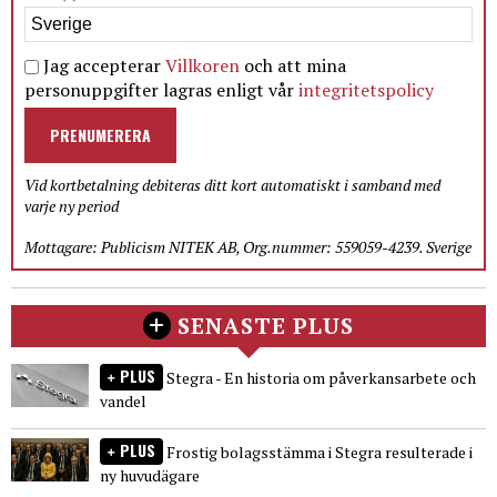
Jag accepterar
Villkoren
och att mina
personuppgifter lagras enligt vår
integritetspolicy
PRENUMERERA
Vid kortbetalning debiteras ditt kort automatiskt i samband med
varje ny period
Mottagare: Publicism NITEK AB, Org.nummer: 559059-4239. Sverige
SENASTE PLUS
PLUS
Stegra - En historia om påverkansarbete och
vandel
PLUS
Frostig bolagsstämma i Stegra resulterade i
ny huvudägare