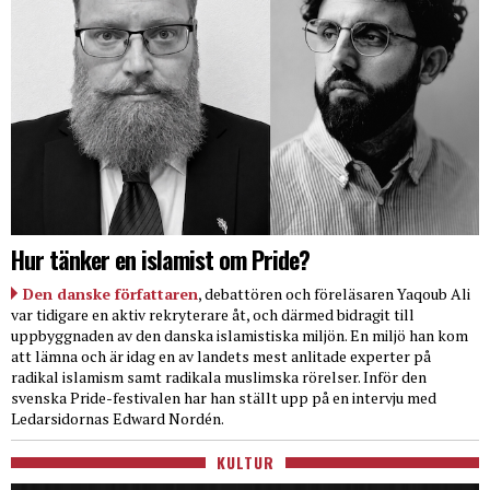
Hur tänker en islamist om Pride?
Den danske författaren
, debattören och föreläsaren Yaqoub Ali
var tidigare en aktiv rekryterare åt, och därmed bidragit till
uppbyggnaden av den danska islamistiska miljön. En miljö han kom
att lämna och är idag en av landets mest anlitade experter på
radikal islamism samt radikala muslimska rörelser. Inför den
svenska Pride-festivalen har han ställt upp på en intervju med
Ledarsidornas Edward Nordén.
KULTUR