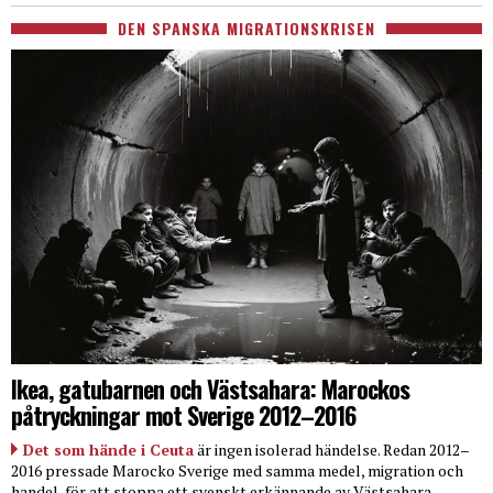
DEN SPANSKA MIGRATIONSKRISEN
Ikea, gatubarnen och Västsahara: Marockos
påtryckningar mot Sverige 2012–2016
Det som hände i Ceuta
är ingen isolerad händelse. Redan 2012–
2016 pressade Marocko Sverige med samma medel, migration och
handel, för att stoppa ett svenskt erkännande av Västsahara.