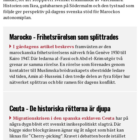
Historien om Ikea, gatubarnen på Södermalm och den tystnad som
följde ger perspektiv på dagens svenska stöd för Marockos
autonomiplan.
Marocko - Frihetsrörelsen som splittrades
I gårdagens artikel beskrevs
framväxten av den
marockanska frihetsrörelsens nätverk från Genève 1930 till
Kairo 1947. Där ledarna al-Fassi och Abd el-Krim utgör två
grenar av samma rörelse. En rörelse som förenades genom
kontakter till Muslimska brödraskapets obestridde ledare
vid tiden, Amin al-Husseini. I den tredje delen av fyra följer hur
nätverket splittras och blir ramen för dagens konflikt.
Ceuta - De historiska rötterna är djupa
Migrationskrisen i den spanska exklaven Ceuta
har på
några dygn blivit ett svenskt inrikespolitiskt slagträ. Där
bägge sidor blockgränsen ägnar sig åt något som bäst kan
liknas för “Cherry-picking”. Kravet i debatten borde istället