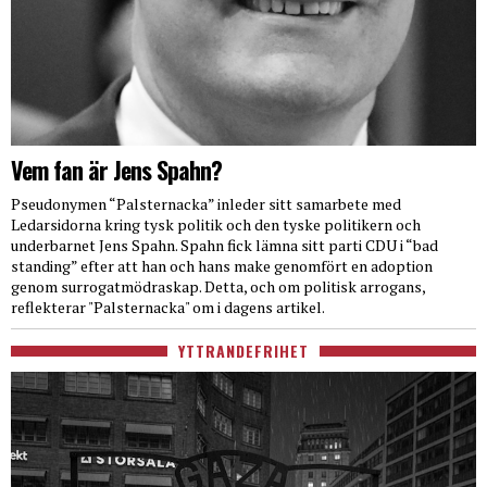
Vem fan är Jens Spahn?
Pseudonymen “Palsternacka” inleder sitt samarbete med
Ledarsidorna kring tysk politik och den tyske politikern och
underbarnet Jens Spahn. Spahn fick lämna sitt parti CDU i “bad
standing” efter att han och hans make genomfört en adoption
genom surrogatmödraskap. Detta, och om politisk arrogans,
reflekterar "Palsternacka" om i dagens artikel.
YTTRANDEFRIHET