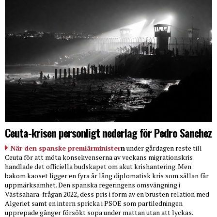
Ceuta-krisen personligt nederlag för Pedro Sanchez
När den spanske premiärminister
n
under gårdagen reste till
Ceuta för att möta konsekvenserna av veckans migrationskris
handlade det officiella budskapet om akut krishantering. Men
bakom kaoset ligger en fyra år lång diplomatisk kris som sällan får
uppmärksamhet. Den spanska regeringens omsvängning i
Västsahara-frågan 2022, dess pris i form av en brusten relation med
Algeriet samt en intern spricka i PSOE som partiledningen
upprepade gånger försökt sopa under mattan utan att lyckas.