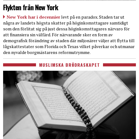
Flykten från New York
New York har i decennier
levt på en paradox. Staden tar ut
några av landets högsta skatter på höginkomsttagare samtidigt
som den förlitat sig på just dessa höginkomsttagares närvaro för
att finansiera sin välfärd. För närvarande sker en form av
demografisk förändring av staden där miljonärer väljer att flytta till
lågskattestater som Florida och Texas vilket påverkar och utmanar
den nyvalde borgmästarens reformutrymme.
MUSLIMSKA BRÖDRASKAPET