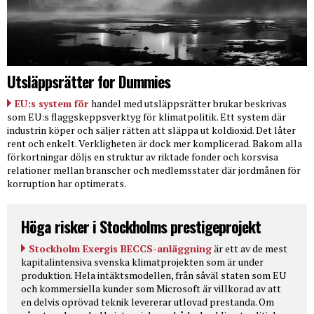
Utsläppsrätter for Dummies
EU:s system för
handel med utsläppsrätter brukar beskrivas
som EU:s flaggskeppsverktyg för klimatpolitik. Ett system där
industrin köper och säljer rätten att släppa ut koldioxid. Det låter
rent och enkelt. Verkligheten är dock mer komplicerad. Bakom alla
förkortningar döljs en struktur av riktade fonder och korsvisa
relationer mellan branscher och medlemsstater där jordmånen för
korruption har optimerats.
Höga risker i Stockholms prestigeprojekt
Stockholm Exergis BECCS-anläggning
är ett av de mest
kapitalintensiva svenska klimatprojekten som är under
produktion. Hela intäktsmodellen, från såväl staten som EU
och kommersiella kunder som Microsoft är villkorad av att
en delvis oprövad teknik levererar utlovad prestanda. Om