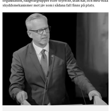
organisation, rådgivargrupper eller styrelse, utan när, och med vilka
skyddsmekanismer mot jäv som i sådana fall finns på plats.