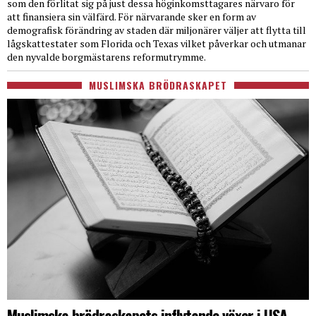
som den förlitat sig på just dessa höginkomsttagares närvaro för
att finansiera sin välfärd. För närvarande sker en form av
demografisk förändring av staden där miljonärer väljer att flytta till
lågskattestater som Florida och Texas vilket påverkar och utmanar
den nyvalde borgmästarens reformutrymme.
MUSLIMSKA BRÖDRASKAPET
Muslimska brödraskapets inflytande växer i USA