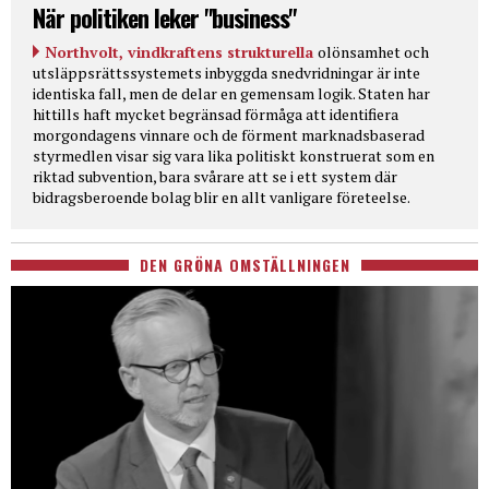
När politiken leker "business"
Northvolt, vindkraftens strukturella
olönsamhet och
utsläppsrättssystemets inbyggda snedvridningar är inte
identiska fall, men de delar en gemensam logik. Staten har
hittills haft mycket begränsad förmåga att identifiera
morgondagens vinnare och de förment marknadsbaserad
styrmedlen visar sig vara lika politiskt konstruerat som en
riktad subvention, bara svårare att se i ett system där
bidragsberoende bolag blir en allt vanligare företeelse.
DEN GRÖNA OMSTÄLLNINGEN