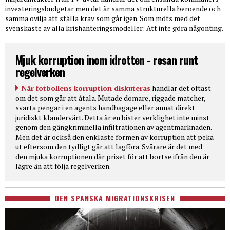
investeringsbudgetar men det är samma strukturella beroende och
samma ovilja att ställa krav som går igen. Som möts med det
svenskaste av alla krishanteringsmodeller: Att inte göra någonting.
Mjuk korruption inom idrotten - resan runt
regelverken
När fotbollens korruption diskuteras
handlar det oftast
om det som går att åtala. Mutade domare, riggade matcher,
svarta pengar i en agents handbagage eller annat direkt
juridiskt klandervärt. Detta är en bister verklighet inte minst
genom den gängkriminella infiltrationen av agentmarknaden.
Men det är också den enklaste formen av korruption att peka
ut eftersom den tydligt går att lagföra. Svårare är det med
den mjuka korruptionen där priset för att bortse ifrån den är
lägre än att följa regelverken.
DEN SPANSKA MIGRATIONSKRISEN