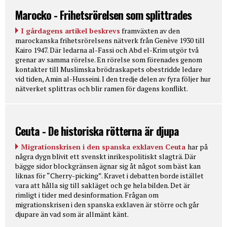
Marocko - Frihetsrörelsen som splittrades
I gårdagens artikel beskrevs
framväxten av den
marockanska frihetsrörelsens nätverk från Genève 1930 till
Kairo 1947. Där ledarna al-Fassi och Abd el-Krim utgör två
grenar av samma rörelse. En rörelse som förenades genom
kontakter till Muslimska brödraskapets obestridde ledare
vid tiden, Amin al-Husseini. I den tredje delen av fyra följer hur
nätverket splittras och blir ramen för dagens konflikt.
Ceuta - De historiska rötterna är djupa
Migrationskrisen i den spanska exklaven Ceuta
har på
några dygn blivit ett svenskt inrikespolitiskt slagträ. Där
bägge sidor blockgränsen ägnar sig åt något som bäst kan
liknas för “Cherry-picking”. Kravet i debatten borde istället
vara att hålla sig till sakläget och ge hela bilden. Det är
rimligt i tider med desinformation. Frågan om
migrationskrisen i den spanska exklaven är större och går
djupare än vad som är allmänt känt.