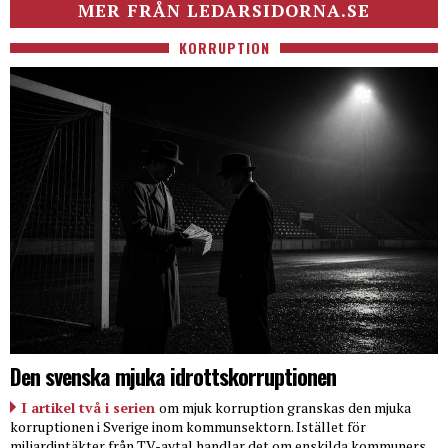
MER FRÅN LEDARSIDORNA.SE
KORRUPTION
Den svenska mjuka idrottskorruptionen
I artikel två i serien
om mjuk korruption granskas den mjuka
korruptionen i Sverige inom kommunsektorn. Istället för
miljardintäkter från TV-avtal handlar det om enskilda kommuners