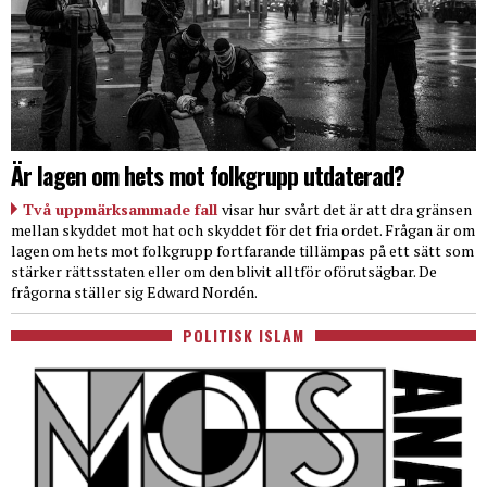
Är lagen om hets mot folkgrupp utdaterad?
Två uppmärksammade fall
visar hur svårt det är att dra gränsen
mellan skyddet mot hat och skyddet för det fria ordet. Frågan är om
lagen om hets mot folkgrupp fortfarande tillämpas på ett sätt som
stärker rättsstaten eller om den blivit alltför oförutsägbar. De
frågorna ställer sig Edward Nordén.
POLITISK ISLAM