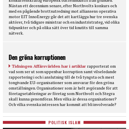
konkurrenskraftig europeisk batteriindustri från grunden.
Nästan ett decennium senare, efter Northvolts konkurs och
med en pågående brottsutredning mot alliansens operativa
motor EIT InnoEnergy går det att kartlägga hur tre svenska
aktörer, två tidigare ministrar och en industristrateg, vid olika
tidpunkter och på olika sätt över tid knutits till samma
nätverk.
Den gröna korruptionen
Tidningen Affärsvärlden har i artiklar
rapporterat om
vad som ser ut som uppenbar korruption samt vilseledande
rapportering i och i anslutning till de två tyngsta och mest
tongivande EU-organisationer som ansvarar för den gröna
omställningen. Organisationer som är helt avgörande för att
företagsetableringar av företag som Northvolt och Stegra
skall kunna genomföras. Men vilka är dessa organisationer?
Och vilka svenska intressen har kommit att bli involverade?
POLITISK ISLAM