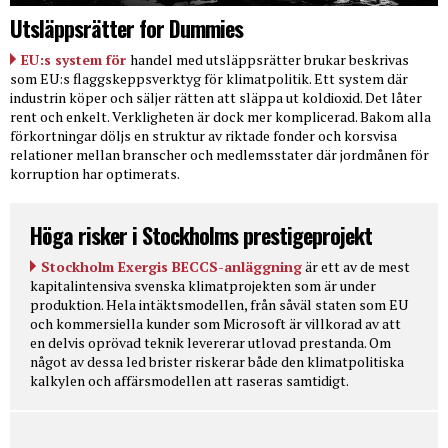
Utsläppsrätter for Dummies
EU:s system för
handel med utsläppsrätter brukar beskrivas
som EU:s flaggskeppsverktyg för klimatpolitik. Ett system där
industrin köper och säljer rätten att släppa ut koldioxid. Det låter
rent och enkelt. Verkligheten är dock mer komplicerad. Bakom alla
förkortningar döljs en struktur av riktade fonder och korsvisa
relationer mellan branscher och medlemsstater där jordmånen för
korruption har optimerats.
Höga risker i Stockholms prestigeprojekt
Stockholm Exergis BECCS-anläggning
är ett av de mest
kapitalintensiva svenska klimatprojekten som är under
produktion. Hela intäktsmodellen, från såväl staten som EU
och kommersiella kunder som Microsoft är villkorad av att
en delvis oprövad teknik levererar utlovad prestanda. Om
något av dessa led brister riskerar både den klimatpolitiska
kalkylen och affärsmodellen att raseras samtidigt.