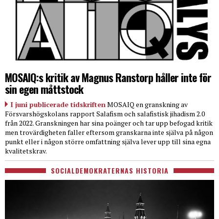
MOSAIQ:s kritik av Magnus Ranstorp håller inte för
sin egen måttstock
I juni publicerade tidskriften
MOSAIQ en granskning av
Försvarshögskolans rapport Salafism och salafistisk jihadism 2.0
från 2022. Granskningen har sina poänger och tar upp befogad kritik
men trovärdigheten faller eftersom granskarna inte själva på någon
punkt eller i någon större omfattning själva lever upp till sina egna
kvalitetskrav.
SOCIALDEMOKRATERNAS HISTORIA