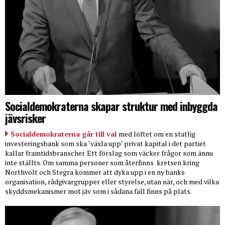
Socialdemokraterna skapar struktur med inbyggda
jävsrisker
Socialdemokraterna går till val
med löftet om en statlig
investeringsbank som ska "växla upp" privat kapital i det partiet
kallar framtidsbranscher. Ett förslag som väcker frågor som ännu
inte ställts. Om samma personer som återfinns
kretsen kring
Northvolt och Stegra kommer att dyka upp i en ny banks
organisation, rådgivargrupper eller styrelse, utan när, och med vilka
skyddsmekanismer mot jäv som i sådana fall finns på plats.