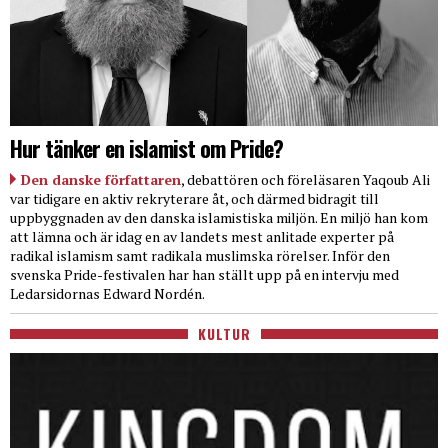
Hur tänker en islamist om Pride?
Den danske författaren
, debattören och föreläsaren Yaqoub Ali
var tidigare en aktiv rekryterare åt, och därmed bidragit till
uppbyggnaden av den danska islamistiska miljön. En miljö han kom
att lämna och är idag en av landets mest anlitade experter på
radikal islamism samt radikala muslimska rörelser. Inför den
svenska Pride-festivalen har han ställt upp på en intervju med
Ledarsidornas Edward Nordén.
KULTUR