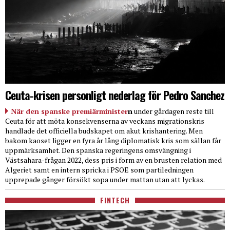
Ceuta-krisen personligt nederlag för Pedro Sanchez
När den spanske premiärminister
n
under gårdagen reste till
Ceuta för att möta konsekvenserna av veckans migrationskris
handlade det officiella budskapet om akut krishantering. Men
bakom kaoset ligger en fyra år lång diplomatisk kris som sällan får
uppmärksamhet. Den spanska regeringens omsvängning i
Västsahara-frågan 2022, dess pris i form av en brusten relation med
Algeriet samt en intern spricka i PSOE som partiledningen
upprepade gånger försökt sopa under mattan utan att lyckas.
FINTECH