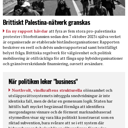
Brittiskt Palestina-nätverk granskas
En ny rapport hävdar
att fyra av fem stora pro-palestinska
protester i Storbritannien sedan den 7 oktober 2023 i själva verket
är organiserade av etablerade biståndsorganisationer. Rapporten
beskriver en reell och delvis underrapporterad samt bristfälligt
belyst fråga. Brittiska regelverk för välgörenhet och politisk
mobilisering är otillräckliga för att fånga upp hybridorganisationer
och gränsöverskridande finansiering, oavsett avsändare.
När politiken leker "business"
Northvolt, vindkraftens strukturella
olönsamhet och
utsläppsrättssystemets inbyggda snedvridningar är inte
identiska fall, men de delar en gemensam logik. Staten har
hittills haft mycket begränsad förmåga att identifiera
morgondagens vinnare och de förment marknadsbaserad
styrmedlen visar sig vara lika politiskt konstruerat som en
riktad subvention, bara svårare att se i ett system där