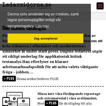
Ledarsidorna.se
Denna sida använder sig av cookies, samt
Tipsa oss idag
lagrar personuppgifter enligt vår
Den flexibla sanningen
integritetspolicy
Läs mer
Per Gudmundsson, SvD, är ytterligare en i raden av
Jag accepterar
borgerliga ledarskribenter som nu börjar vittna om att
hela Alliansen i allmänhet och moderaterna i
synnerhet är under stark press. Dagens ledartext utgör
ett rikligt underlag för applikatorisk kritisk
textanalys.Han efterlyser en klarare
arbetsmarknadspolitik för att möta valets viktigaste
fråga – jobben. ...
PLUS
Denna artikel behöver PLUS
Missa inte våra fördjupande reportage
och extramaterial i våra avslöjanden.
PLUS
Med
får du tillgång till alla