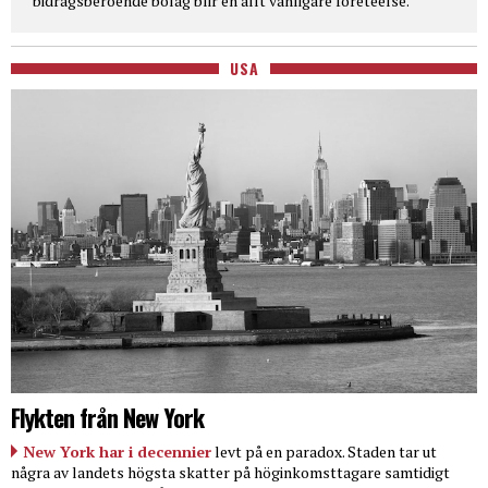
bidragsberoende bolag blir en allt vanligare företeelse.
USA
Flykten från New York
New York har i decennier
levt på en paradox. Staden tar ut
några av landets högsta skatter på höginkomsttagare samtidigt