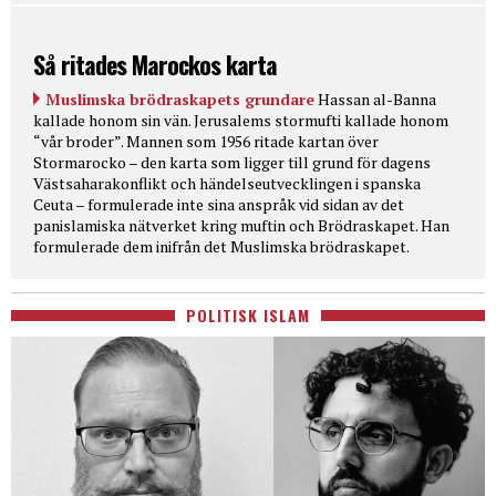
Så ritades Marockos karta
Muslimska brödraskapets grundare
Hassan al-Banna
kallade honom sin vän. Jerusalems stormufti kallade honom
“vår broder”. Mannen som 1956 ritade kartan över
Stormarocko – den karta som ligger till grund för dagens
Västsaharakonflikt och händelseutvecklingen i spanska
Ceuta – formulerade inte sina anspråk vid sidan av det
panislamiska nätverket kring muftin och Brödraskapet. Han
formulerade dem inifrån det Muslimska brödraskapet.
POLITISK ISLAM