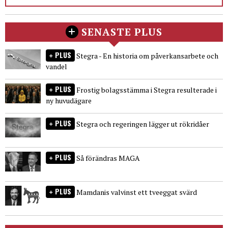
SENASTE PLUS
PLUS
Stegra - En historia om påverkansarbete och
vandel
PLUS
Frostig bolagsstämma i Stegra resulterade i
ny huvudägare
PLUS
Stegra och regeringen lägger ut rökridåer
PLUS
Så förändras MAGA
PLUS
Mamdanis valvinst ett tveeggat svärd