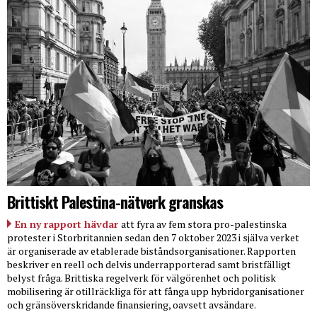
Brittiskt Palestina-nätverk granskas
En ny rapport hävdar
att fyra av fem stora pro-palestinska
protester i Storbritannien sedan den 7 oktober 2023 i själva verket
är organiserade av etablerade biståndsorganisationer. Rapporten
beskriver en reell och delvis underrapporterad samt bristfälligt
belyst fråga. Brittiska regelverk för välgörenhet och politisk
mobilisering är otillräckliga för att fånga upp hybridorganisationer
och gränsöverskridande finansiering, oavsett avsändare.