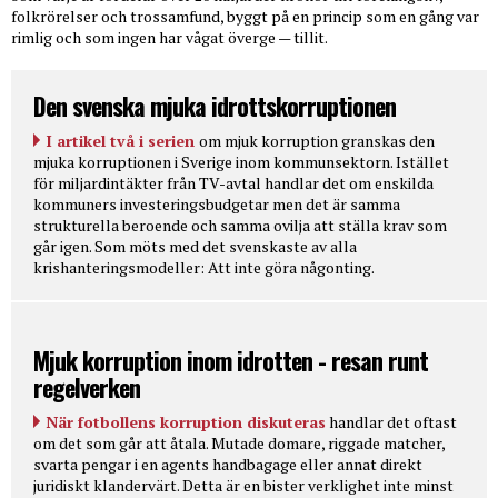
folkrörelser och trossamfund, byggt på en princip som en gång var
rimlig och som ingen har vågat överge — tillit.
Den svenska mjuka idrottskorruptionen
I artikel två i serien
om mjuk korruption granskas den
mjuka korruptionen i Sverige inom kommunsektorn. Istället
för miljardintäkter från TV-avtal handlar det om enskilda
kommuners investeringsbudgetar men det är samma
strukturella beroende och samma ovilja att ställa krav som
går igen. Som möts med det svenskaste av alla
krishanteringsmodeller: Att inte göra någonting.
Mjuk korruption inom idrotten - resan runt
regelverken
När fotbollens korruption diskuteras
handlar det oftast
om det som går att åtala. Mutade domare, riggade matcher,
svarta pengar i en agents handbagage eller annat direkt
juridiskt klandervärt. Detta är en bister verklighet inte minst