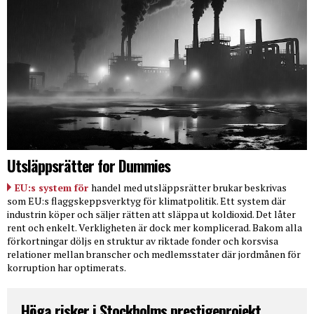
Utsläppsrätter for Dummies
EU:s system för
handel med utsläppsrätter brukar beskrivas
som EU:s flaggskeppsverktyg för klimatpolitik. Ett system där
industrin köper och säljer rätten att släppa ut koldioxid. Det låter
rent och enkelt. Verkligheten är dock mer komplicerad. Bakom alla
förkortningar döljs en struktur av riktade fonder och korsvisa
relationer mellan branscher och medlemsstater där jordmånen för
korruption har optimerats.
Höga risker i Stockholms prestigeprojekt