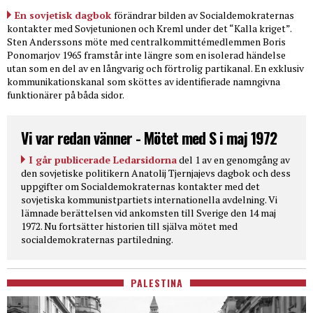
En sovjetisk dagbok
förändrar bilden av Socialdemokraternas
kontakter med Sovjetunionen och Kreml under det “Kalla kriget”.
Sten Anderssons möte med centralkommittémedlemmen Boris
Ponomarjov 1965 framstår inte längre som en isolerad händelse
utan som en del av en långvarig och förtrolig partikanal. En exklusiv
kommunikationskanal som sköttes av identifierade namngivna
funktionärer på båda sidor.
Vi var redan vänner - Mötet med S i maj 1972
I går publicerade Ledarsidorna
del 1 av en genomgång av
den sovjetiske politikern Anatolij Tjernjajevs dagbok och dess
uppgifter om Socialdemokraternas kontakter med det
sovjetiska kommunistpartiets internationella avdelning. Vi
lämnade berättelsen vid ankomsten till Sverige den 14 maj
1972. Nu fortsätter historien till själva mötet med
socialdemokraternas partiledning.
PALESTINA