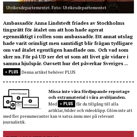
Utrikesdepartementet. Foto: Utrikesdepartementet
Ambassadör Anna Lindstedt friades av Stockholms
tingsrätt för åtalet om att hon hade agerat
egenmäktigt i rollen som ambassadör. Ett annat utslag
hade varit orimligt men samtidigt blir frågan tydligare
om vad åtalet egentligen handlade om. Och vad som
sker nu. För på UD ser det ut som att livet går vidare i
samma hjulspår. Oavsett hur det påverkar Sveriges ...
PLUS
Denna artikel behöver PLUS
Missa inte våra fördjupande reportage
och extramaterial i våra avslöjanden.
PLUS
Med
får du tillgång till alla
artiklar, bilder och videoklipp. Glöm inte att
med fler prenumeranter kan vi satsa ännu mer på relevant
journalistik.