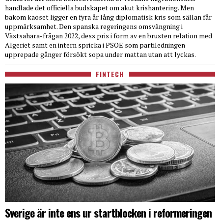
handlade det officiella budskapet om akut krishantering. Men
bakom kaoset ligger en fyra år lång diplomatisk kris som sällan får
uppmärksamhet. Den spanska regeringens omsvängning i
Västsahara-frågan 2022, dess pris i form av en brusten relation med
Algeriet samt en intern spricka i PSOE som partiledningen
upprepade gånger försökt sopa under mattan utan att lyckas.
FINTECH
Sverige är inte ens ur startblocken i reformeringen