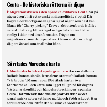
Ceuta - De historiska rötterna är djupa
Migrationskrisen i den spanska exklaven Ceuta
har på
några dygn blivit ett svenskt inrikespolitiskt slagträ. Där
bägge sidor blockgränsen ägnar sig åt något som bäst kan
liknas för “Cherry-picking”. Kravet i debatten borde istället
vara att hålla sig till sakläget och ge hela bilden. Det är
rimligt i tider med desinformation. Frågan om
migrationskrisen i den spanska exklaven är större och går
djupare än vad som är allmänt känt.
Så ritades Marockos karta
Muslimska brödraskapets grundare
Hassan al-Banna
kallade honom sin vän. Jerusalems stormufti kallade honom
“vår broder”. Mannen som 1956 ritade kartan över
Stormarocko – den karta som ligger till grund för dagens
Västsaharakonflikt och händelseutvecklingen i spanska
Ceuta – formulerade inte sina anspråk vid sidan av det
panislamiska nätverket kring muftin och Brödraskapet. Han
formulerade dem inifrån det Muslimska brödraskapet.