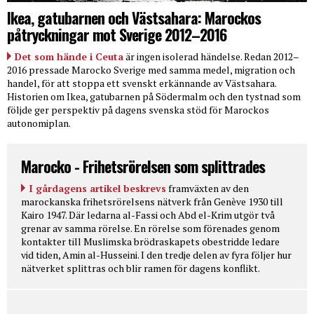
Ikea, gatubarnen och Västsahara: Marockos
påtryckningar mot Sverige 2012–2016
Det som hände i Ceuta
är ingen isolerad händelse. Redan 2012–
2016 pressade Marocko Sverige med samma medel, migration och
handel, för att stoppa ett svenskt erkännande av Västsahara.
Historien om Ikea, gatubarnen på Södermalm och den tystnad som
följde ger perspektiv på dagens svenska stöd för Marockos
autonomiplan.
Marocko - Frihetsrörelsen som splittrades
I gårdagens artikel beskrevs
framväxten av den
marockanska frihetsrörelsens nätverk från Genève 1930 till
Kairo 1947. Där ledarna al-Fassi och Abd el-Krim utgör två
grenar av samma rörelse. En rörelse som förenades genom
kontakter till Muslimska brödraskapets obestridde ledare
vid tiden, Amin al-Husseini. I den tredje delen av fyra följer hur
nätverket splittras och blir ramen för dagens konflikt.