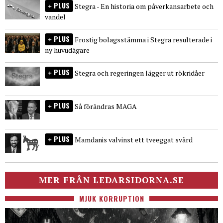
PLUS
Stegra - En historia om påverkansarbete och
vandel
PLUS
Frostig bolagsstämma i Stegra resulterade i
ny huvudägare
PLUS
Stegra och regeringen lägger ut rökridåer
PLUS
Så förändras MAGA
PLUS
Mamdanis valvinst ett tveeggat svärd
MER FRÅN LEDARSIDORNA.SE
MJUK KORRUPTION