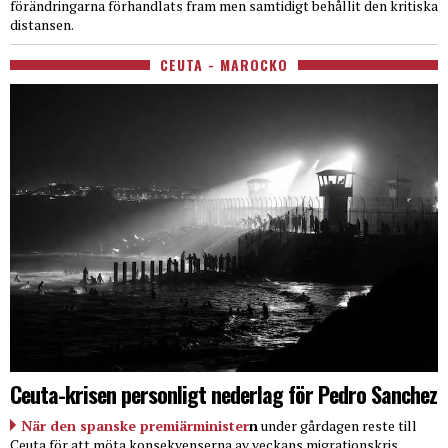
förändringarna förhandlats fram men samtidigt behållit den kritiska
distansen.
CEUTA - MAROCKO
Ceuta-krisen personligt nederlag för Pedro Sanchez
När den spanske premiärminister
n
under gårdagen reste till
Ceuta för att möta konsekvenserna av veckans migrationskris