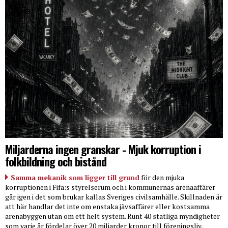
Miljarderna ingen granskar - Mjuk korruption i
folkbildning och bistånd
Samma mekanik som ligger till grund
för den mjuka
korruptionen i Fifa:s styrelserum och i kommunernas arenaaffärer
går igen i det som brukar kallas Sveriges civilsamhälle. Skillnaden är
att här handlar det inte om enstaka jävsaffärer eller kostsamma
arenabyggen utan om ett helt system. Runt 40 statliga myndigheter
som varje år fördelar över 20 miljarder kronor till föreningsliv,