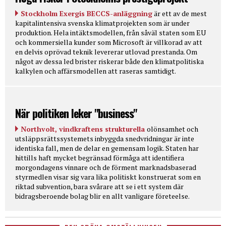
Stockholm Exergis BECCS-anläggning
är ett av de mest
kapitalintensiva svenska klimatprojekten som är under
produktion. Hela intäktsmodellen, från såväl staten som EU
och kommersiella kunder som Microsoft är villkorad av att
en delvis oprövad teknik levererar utlovad prestanda. Om
något av dessa led brister riskerar både den klimatpolitiska
kalkylen och affärsmodellen att raseras samtidigt.
När politiken leker "business"
Northvolt, vindkraftens strukturella
olönsamhet och
utsläppsrättssystemets inbyggda snedvridningar är inte
identiska fall, men de delar en gemensam logik. Staten har
hittills haft mycket begränsad förmåga att identifiera
morgondagens vinnare och de förment marknadsbaserad
styrmedlen visar sig vara lika politiskt konstruerat som en
riktad subvention, bara svårare att se i ett system där
bidragsberoende bolag blir en allt vanligare företeelse.