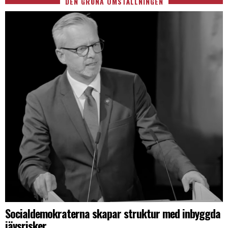
DEN GRÖNA OMSTÄLLNINGEN
Socialdemokraterna skapar struktur med inbyggda
jävsrisker