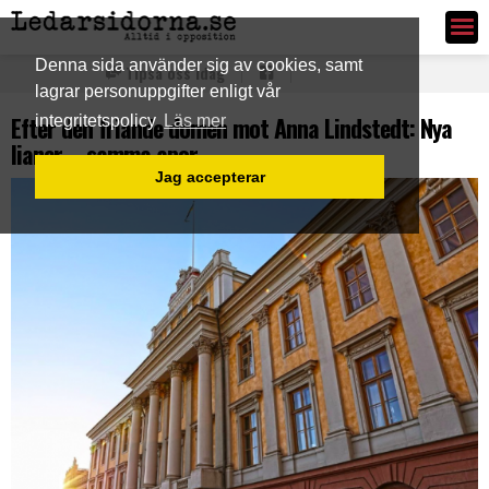
Ledarsidorna.se
Denna sida använder sig av cookies, samt
Tipsa oss idag
lagrar personuppgifter enligt vår
Efter den friande domen mot Anna Lindstedt: Nya
integritetspolicy
Läs mer
lianer – samma apor
Jag accepterar