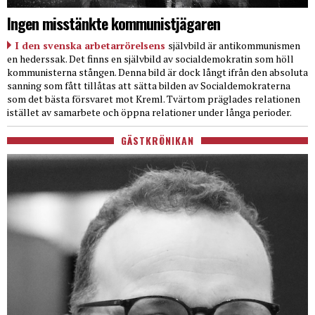
Ingen misstänkte kommunistjägaren
I den svenska arbetarrörelsens
självbild är antikommunismen
en hederssak. Det finns en självbild av socialdemokratin som höll
kommunisterna stången. Denna bild är dock långt ifrån den absoluta
sanning som fått tillåtas att sätta bilden av Socialdemokraterna
som det bästa försvaret mot Kreml. Tvärtom präglades relationen
istället av samarbete och öppna relationer under långa perioder.
GÄSTKRÖNIKAN