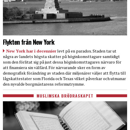
Flykten från New York
New York har i decennier
levt på en paradox. Staden tar ut
några av landets högsta skatter på höginkomsttagare samtidigt
som den förlitat sig på just dessa höginkomsttagares närvaro för
att finansiera sin välfärd. För närvarande sker en form av
demografisk förändring av staden där miljonärer väljer att flytta till
lågskattestater som Florida och Texas vilket påverkar och utmanar
den nyvalde borgmästarens reformutrymme.
MUSLIMSKA BRÖDRASKAPET