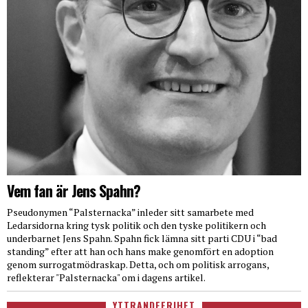
Vem fan är Jens Spahn?
Pseudonymen “Palsternacka” inleder sitt samarbete med
Ledarsidorna kring tysk politik och den tyske politikern och
underbarnet Jens Spahn. Spahn fick lämna sitt parti CDU i “bad
standing” efter att han och hans make genomfört en adoption
genom surrogatmödraskap. Detta, och om politisk arrogans,
reflekterar "Palsternacka" om i dagens artikel.
YTTRANDEFRIHET