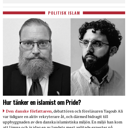
POLITISK ISLAM
Hur tänker en islamist om Pride?
Den danske författaren
, debattören och föreläsaren Yaqoub Ali
var tidigare en aktiv rekryterare åt, och därmed bidragit till
uppbyggnaden av den danska islamistiska miljön. En miljö han kom
att lämna och är idag en av landets mest anlitade experter på