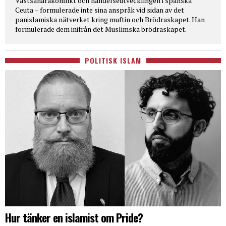
Västsaharakonflikt och händelseutvecklingen i spanska
Ceuta – formulerade inte sina anspråk vid sidan av det
panislamiska nätverket kring muftin och Brödraskapet. Han
formulerade dem inifrån det Muslimska brödraskapet.
POLITISK ISLAM
Hur tänker en islamist om Pride?