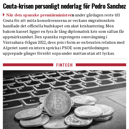
Ceuta-krisen personligt nederlag för Pedro Sanchez
När den spanske premiärminister
n
under gårdagen reste till
Ceuta för att möta konsekvenserna av veckans migrationskris
handlade det officiella budskapet om akut krishantering. Men
bakom kaoset ligger en fyra år lång diplomatisk kris som sällan får
uppmärksamhet. Den spanska regeringens omsvängning i
Västsahara-frågan 2022, dess pris i form av en brusten relation med
Algeriet samt en intern spricka i PSOE som partiledningen
upprepade gånger försökt sopa under mattan utan att lyckas.
FINTECH