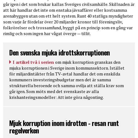
går igen i det som brukar kallas Sveriges civilsamhälle. Skillnaden är
att här handlar det inte om enstaka jävsaffärer eller kostsamma
arenabyggen utan om ett helt system. Runt 40 statliga myndigheter
som varje år fördelar över 20 miljarder kronor till föreningsliv,
folkrörelser och trossamfund, byggt på en princip som en gång var
rimlig och som ingen har vågat överge — tillit.
Den svenska mjuka idrottskorruptionen
I artikel två i serien
om mjuk korruption granskas den
mjuka korruptionen i Sverige inom kommunsektorn. Istället
för miljardintäkter från TV-avtal handlar det om enskilda
kommuners investeringsbudgetar men det är samma
strukturella beroende och samma ovilja att ställa krav som
går igen. Som möts med det svenskaste av alla
krishanteringsmodeller: Att inte göra någonting.
Mjuk korruption inom idrotten - resan runt
regelverken