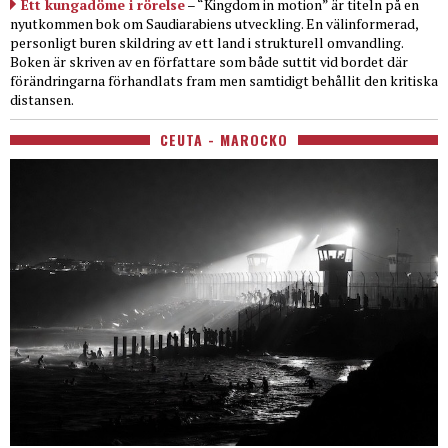
Ett kungadöme i rörelse
– “Kingdom in motion” är titeln på en
nyutkommen bok om Saudiarabiens utveckling. En välinformerad,
personligt buren skildring av ett land i strukturell omvandling.
Boken är skriven av en författare som både suttit vid bordet där
förändringarna förhandlats fram men samtidigt behållit den kritiska
distansen.
CEUTA - MAROCKO