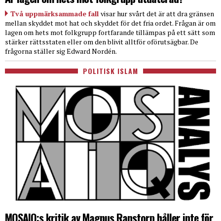
Två uppmärksammade fall
visar hur svårt det är att dra gränsen
mellan skyddet mot hat och skyddet för det fria ordet. Frågan är om
lagen om hets mot folkgrupp fortfarande tillämpas på ett sätt som
stärker rättsstaten eller om den blivit alltför oförutsägbar. De
frågorna ställer sig Edward Nordén.
POLITISK ISLAM
MOSAIQ:s kritik av Magnus Ranstorp håller inte för