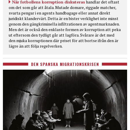
När fotbollens korruption diskuteras
handlar det oftast
om det som går att åtala. Mutade domare, riggade matcher,
svarta pengar i en agents handbagage eller annat direkt
juridiskt klandervärt. Detta är en bister verklighet inte minst
genom den gängkriminella infiltrationen av agentmarknaden.
Men det är också den enklaste formen av korruption att peka
ut eftersom den tydligt går att lagföra. Svårare är det med
den mjuka korruptionen där priset för att bortse ifrån den är
lägre än att följa regelverken.
DEN SPANSKA MIGRATIONSKRISEN