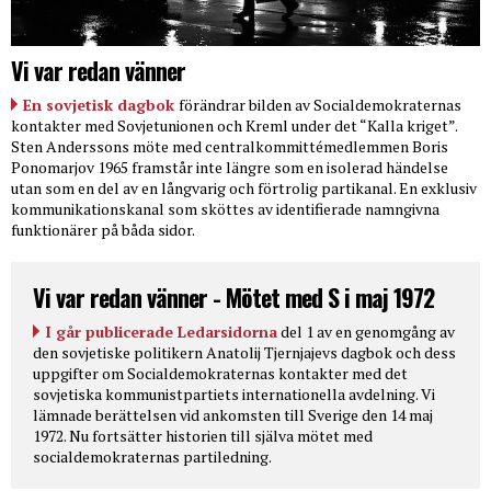
Vi var redan vänner
En sovjetisk dagbok
förändrar bilden av Socialdemokraternas
kontakter med Sovjetunionen och Kreml under det “Kalla kriget”.
Sten Anderssons möte med centralkommittémedlemmen Boris
Ponomarjov 1965 framstår inte längre som en isolerad händelse
utan som en del av en långvarig och förtrolig partikanal. En exklusiv
kommunikationskanal som sköttes av identifierade namngivna
funktionärer på båda sidor.
Vi var redan vänner - Mötet med S i maj 1972
I går publicerade Ledarsidorna
del 1 av en genomgång av
den sovjetiske politikern Anatolij Tjernjajevs dagbok och dess
uppgifter om Socialdemokraternas kontakter med det
sovjetiska kommunistpartiets internationella avdelning. Vi
lämnade berättelsen vid ankomsten till Sverige den 14 maj
1972. Nu fortsätter historien till själva mötet med
socialdemokraternas partiledning.