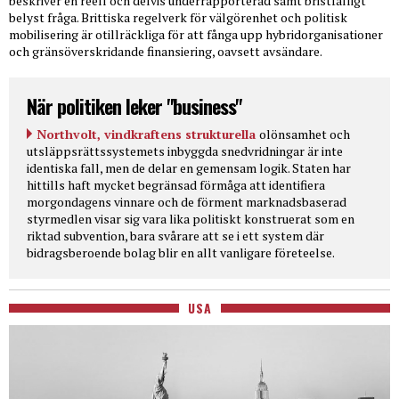
beskriver en reell och delvis underrapporterad samt bristfälligt
belyst fråga. Brittiska regelverk för välgörenhet och politisk
mobilisering är otillräckliga för att fånga upp hybridorganisationer
och gränsöverskridande finansiering, oavsett avsändare.
När politiken leker "business"
Northvolt, vindkraftens strukturella
olönsamhet och
utsläppsrättssystemets inbyggda snedvridningar är inte
identiska fall, men de delar en gemensam logik. Staten har
hittills haft mycket begränsad förmåga att identifiera
morgondagens vinnare och de förment marknadsbaserad
styrmedlen visar sig vara lika politiskt konstruerat som en
riktad subvention, bara svårare att se i ett system där
bidragsberoende bolag blir en allt vanligare företeelse.
USA