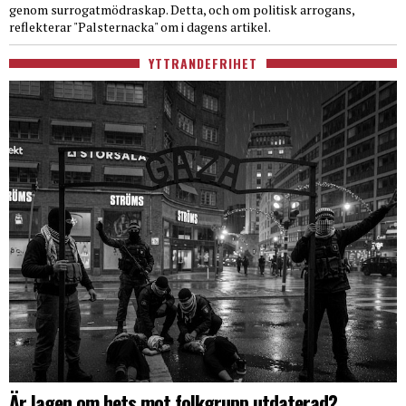
genom surrogatmödraskap. Detta, och om politisk arrogans,
reflekterar "Palsternacka" om i dagens artikel.
YTTRANDEFRIHET
Är lagen om hets mot folkgrupp utdaterad?