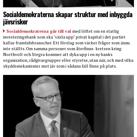
Socialdemokraterna skapar struktur med inbyggda
jävsrisker
Socialdemokraterna går till val
med löftet om en statlig
investeringsbank som ska "växla upp" privat kapital i det partiet
kallar framtidsbranscher. Ett förslag som väcker frågor som ännu
inte ställts. Om samma personer som återfinns
kretsen kring
Northvolt och Stegra kommer att dyka upp i en ny banks
organisation, rådgivargrupper eller styrelse, utan när, och med vilka
skyddsmekanismer mot jäv som i sådana fall finns på plats.