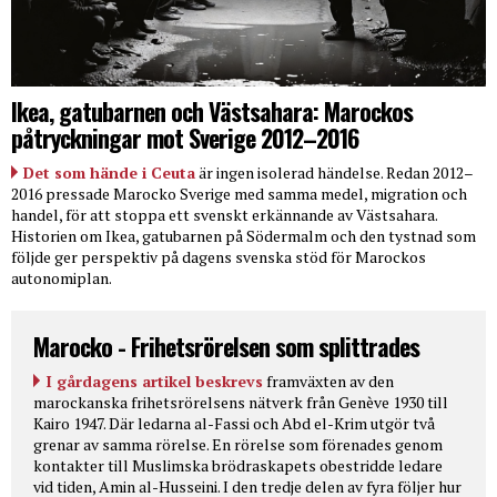
Ikea, gatubarnen och Västsahara: Marockos
påtryckningar mot Sverige 2012–2016
Det som hände i Ceuta
är ingen isolerad händelse. Redan 2012–
2016 pressade Marocko Sverige med samma medel, migration och
handel, för att stoppa ett svenskt erkännande av Västsahara.
Historien om Ikea, gatubarnen på Södermalm och den tystnad som
följde ger perspektiv på dagens svenska stöd för Marockos
autonomiplan.
Marocko - Frihetsrörelsen som splittrades
I gårdagens artikel beskrevs
framväxten av den
marockanska frihetsrörelsens nätverk från Genève 1930 till
Kairo 1947. Där ledarna al-Fassi och Abd el-Krim utgör två
grenar av samma rörelse. En rörelse som förenades genom
kontakter till Muslimska brödraskapets obestridde ledare
vid tiden, Amin al-Husseini. I den tredje delen av fyra följer hur