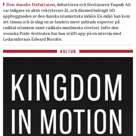
Den danske författaren
, debattören och föreläsaren Yaqoub Ali
var tidigare en aktiv rekryterare åt, och därmed bidragit till
uppbyggnaden av den danska islamistiska miljön. En miljö han kom
att lämna och är idag en av landets mest anlitade experter på
radikal islamism samt radikala muslimska rörelser. Inför den
svenska Pride-festivalen har han ställt upp på en intervju med
Ledarsidornas Edward Nordén.
KULTUR