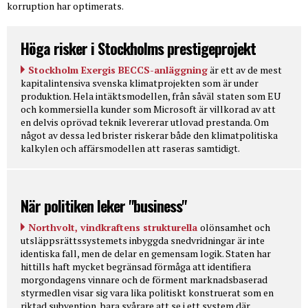
korruption har optimerats.
Höga risker i Stockholms prestigeprojekt
Stockholm Exergis BECCS-anläggning
är ett av de mest
kapitalintensiva svenska klimatprojekten som är under
produktion. Hela intäktsmodellen, från såväl staten som EU
och kommersiella kunder som Microsoft är villkorad av att
en delvis oprövad teknik levererar utlovad prestanda. Om
något av dessa led brister riskerar både den klimatpolitiska
kalkylen och affärsmodellen att raseras samtidigt.
När politiken leker "business"
Northvolt, vindkraftens strukturella
olönsamhet och
utsläppsrättssystemets inbyggda snedvridningar är inte
identiska fall, men de delar en gemensam logik. Staten har
hittills haft mycket begränsad förmåga att identifiera
morgondagens vinnare och de förment marknadsbaserad
styrmedlen visar sig vara lika politiskt konstruerat som en
riktad subvention, bara svårare att se i ett system där