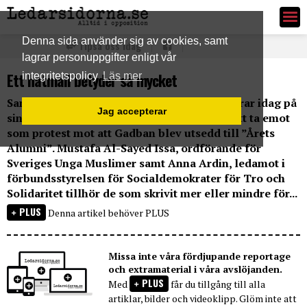
Ledarsidorna.se
Denna sida använder sig av cookies, samt
Tipsa oss idag
lagrar personuppgifter enligt vår
Ett hatmail betyder så mycket
integritetspolicy
Läs mer
Samhällsdebattören Hanna Gadban publicerar idag på
Jag accepterar
sin blogg mail som Södertörns Högskola fått ta emot
som protest mot att Gadban blev utsedd till ”Årets
Alumni”. Mustafa Al-Sayed Issa, ordförande för
Sveriges Unga Muslimer samt Anna Ardin, ledamot i
förbundsstyrelsen för Socialdemokrater för Tro och
Solidaritet tillhör de som skrivit mer eller mindre för...
PLUS
Denna artikel behöver PLUS
Missa inte våra fördjupande reportage
och extramaterial i våra avslöjanden.
PLUS
Med
får du tillgång till alla
artiklar, bilder och videoklipp. Glöm inte att