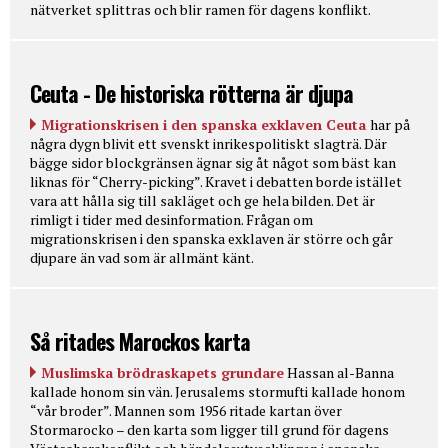
nätverket splittras och blir ramen för dagens konflikt.
Ceuta - De historiska rötterna är djupa
Migrationskrisen i den spanska exklaven Ceuta
har på
några dygn blivit ett svenskt inrikespolitiskt slagträ. Där
bägge sidor blockgränsen ägnar sig åt något som bäst kan
liknas för “Cherry-picking”. Kravet i debatten borde istället
vara att hålla sig till sakläget och ge hela bilden. Det är
rimligt i tider med desinformation. Frågan om
migrationskrisen i den spanska exklaven är större och går
djupare än vad som är allmänt känt.
Så ritades Marockos karta
Muslimska brödraskapets grundare
Hassan al-Banna
kallade honom sin vän. Jerusalems stormufti kallade honom
“vår broder”. Mannen som 1956 ritade kartan över
Stormarocko – den karta som ligger till grund för dagens