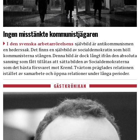
Ingen misstänkte kommunistjägaren
I den svenska arbetarrörelsens
självbild är antikommunismen
en hederssak. Det finns en självbild av socialdemokratin som höll
kommunisterna stången. Denna bild är dock långt ifrån den absoluta
sanning som fått tillåtas att sätta bilden av Socialdemokraterna
som det bästa försvaret mot Kreml. Tvärtom präglades relationen
istället av samarbete och öppna relationer under långa perioder.
GÄSTKRÖNIKAN