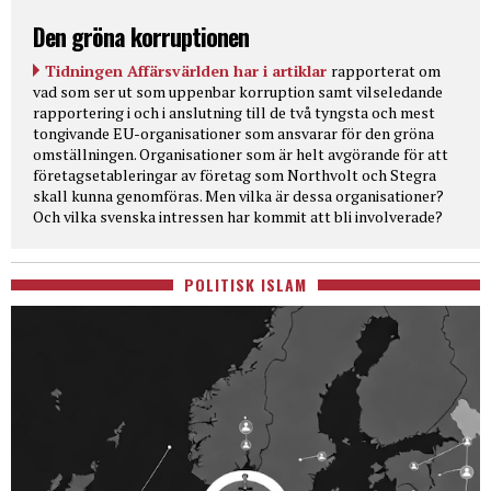
Den gröna korruptionen
Tidningen Affärsvärlden har i artiklar
rapporterat om
vad som ser ut som uppenbar korruption samt vilseledande
rapportering i och i anslutning till de två tyngsta och mest
tongivande EU-organisationer som ansvarar för den gröna
omställningen. Organisationer som är helt avgörande för att
företagsetableringar av företag som Northvolt och Stegra
skall kunna genomföras. Men vilka är dessa organisationer?
Och vilka svenska intressen har kommit att bli involverade?
POLITISK ISLAM