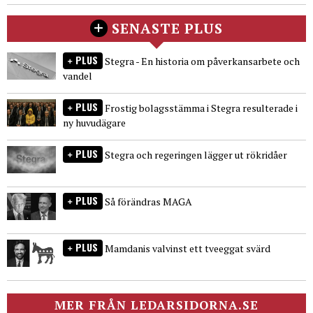
SENASTE PLUS
PLUS
Stegra - En historia om påverkansarbete och
vandel
PLUS
Frostig bolagsstämma i Stegra resulterade i
ny huvudägare
PLUS
Stegra och regeringen lägger ut rökridåer
PLUS
Så förändras MAGA
PLUS
Mamdanis valvinst ett tveeggat svärd
MER FRÅN LEDARSIDORNA.SE