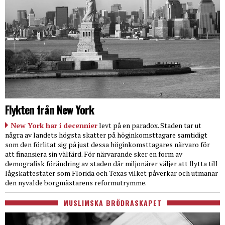
Flykten från New York
New York har i decennier
levt på en paradox. Staden tar ut
några av landets högsta skatter på höginkomsttagare samtidigt
som den förlitat sig på just dessa höginkomsttagares närvaro för
att finansiera sin välfärd. För närvarande sker en form av
demografisk förändring av staden där miljonärer väljer att flytta till
lågskattestater som Florida och Texas vilket påverkar och utmanar
den nyvalde borgmästarens reformutrymme.
MUSLIMSKA BRÖDRASKAPET