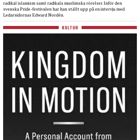
radikal islamism samt radikala muslimska rörelser. Inför den
svenska Pride-festivalen har han ställt upp på en intervju med
Ledarsidornas Edward Nordén.
KULTUR