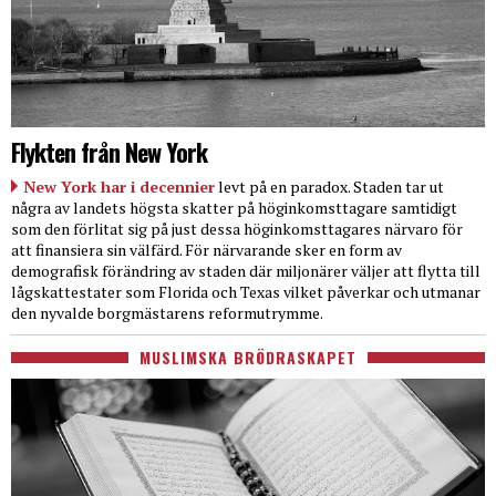
Flykten från New York
New York har i decennier
levt på en paradox. Staden tar ut
några av landets högsta skatter på höginkomsttagare samtidigt
som den förlitat sig på just dessa höginkomsttagares närvaro för
att finansiera sin välfärd. För närvarande sker en form av
demografisk förändring av staden där miljonärer väljer att flytta till
lågskattestater som Florida och Texas vilket påverkar och utmanar
den nyvalde borgmästarens reformutrymme.
MUSLIMSKA BRÖDRASKAPET