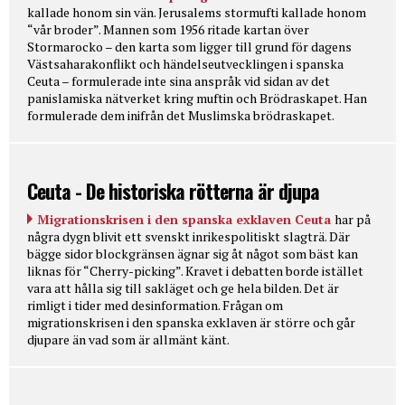
kallade honom sin vän. Jerusalems stormufti kallade honom
“vår broder”. Mannen som 1956 ritade kartan över
Stormarocko – den karta som ligger till grund för dagens
Västsaharakonflikt och händelseutvecklingen i spanska
Ceuta – formulerade inte sina anspråk vid sidan av det
panislamiska nätverket kring muftin och Brödraskapet. Han
formulerade dem inifrån det Muslimska brödraskapet.
Ceuta - De historiska rötterna är djupa
Migrationskrisen i den spanska exklaven Ceuta
har på
några dygn blivit ett svenskt inrikespolitiskt slagträ. Där
bägge sidor blockgränsen ägnar sig åt något som bäst kan
liknas för “Cherry-picking”. Kravet i debatten borde istället
vara att hålla sig till sakläget och ge hela bilden. Det är
rimligt i tider med desinformation. Frågan om
migrationskrisen i den spanska exklaven är större och går
djupare än vad som är allmänt känt.