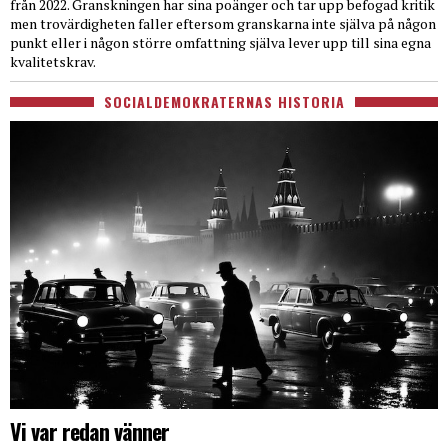
från 2022. Granskningen har sina poänger och tar upp befogad kritik
men trovärdigheten faller eftersom granskarna inte själva på någon
punkt eller i någon större omfattning själva lever upp till sina egna
kvalitetskrav.
SOCIALDEMOKRATERNAS HISTORIA
Vi var redan vänner