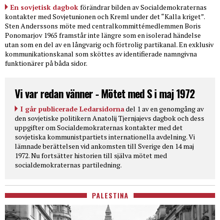
En sovjetisk dagbok
förändrar bilden av Socialdemokraternas
kontakter med Sovjetunionen och Kreml under det “Kalla kriget”.
Sten Anderssons möte med centralkommittémedlemmen Boris
Ponomarjov 1965 framstår inte längre som en isolerad händelse
utan som en del av en långvarig och förtrolig partikanal. En exklusiv
kommunikationskanal som sköttes av identifierade namngivna
funktionärer på båda sidor.
Vi var redan vänner - Mötet med S i maj 1972
I går publicerade Ledarsidorna
del 1 av en genomgång av
den sovjetiske politikern Anatolij Tjernjajevs dagbok och dess
uppgifter om Socialdemokraternas kontakter med det
sovjetiska kommunistpartiets internationella avdelning. Vi
lämnade berättelsen vid ankomsten till Sverige den 14 maj
1972. Nu fortsätter historien till själva mötet med
socialdemokraternas partiledning.
PALESTINA