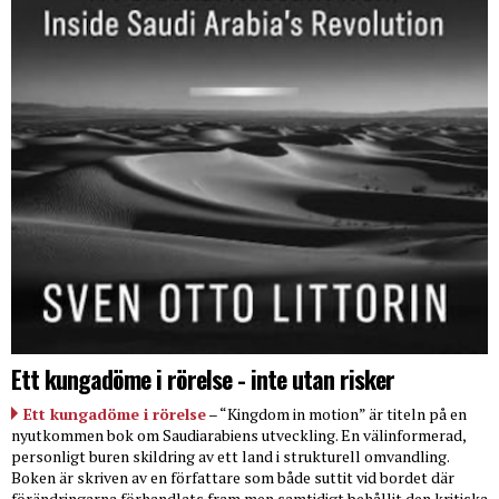
Ett kungadöme i rörelse - inte utan risker
Ett kungadöme i rörelse
– “Kingdom in motion” är titeln på en
nyutkommen bok om Saudiarabiens utveckling. En välinformerad,
personligt buren skildring av ett land i strukturell omvandling.
Boken är skriven av en författare som både suttit vid bordet där
förändringarna förhandlats fram men samtidigt behållit den kritiska