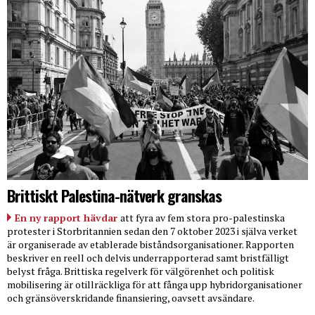
Brittiskt Palestina-nätverk granskas
En ny rapport hävdar
att fyra av fem stora pro-palestinska
protester i Storbritannien sedan den 7 oktober 2023 i själva verket
är organiserade av etablerade biståndsorganisationer. Rapporten
beskriver en reell och delvis underrapporterad samt bristfälligt
belyst fråga. Brittiska regelverk för välgörenhet och politisk
mobilisering är otillräckliga för att fånga upp hybridorganisationer
och gränsöverskridande finansiering, oavsett avsändare.