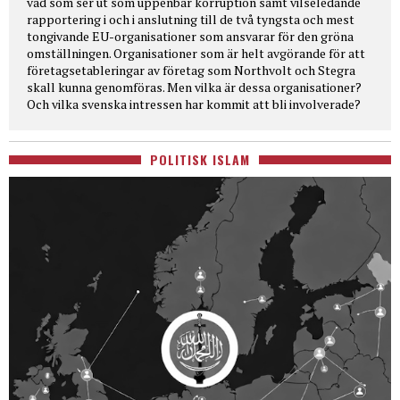
vad som ser ut som uppenbar korruption samt vilseledande
rapportering i och i anslutning till de två tyngsta och mest
tongivande EU-organisationer som ansvarar för den gröna
omställningen. Organisationer som är helt avgörande för att
företagsetableringar av företag som Northvolt och Stegra
skall kunna genomföras. Men vilka är dessa organisationer?
Och vilka svenska intressen har kommit att bli involverade?
POLITISK ISLAM