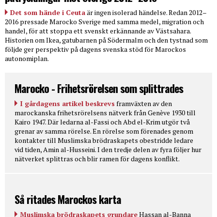
Det som hände i Ceuta
är ingen isolerad händelse. Redan 2012–
2016 pressade Marocko Sverige med samma medel, migration och
handel, för att stoppa ett svenskt erkännande av Västsahara.
Historien om Ikea, gatubarnen på Södermalm och den tystnad som
följde ger perspektiv på dagens svenska stöd för Marockos
autonomiplan.
Marocko - Frihetsrörelsen som splittrades
I gårdagens artikel beskrevs
framväxten av den
marockanska frihetsrörelsens nätverk från Genève 1930 till
Kairo 1947. Där ledarna al-Fassi och Abd el-Krim utgör två
grenar av samma rörelse. En rörelse som förenades genom
kontakter till Muslimska brödraskapets obestridde ledare
vid tiden, Amin al-Husseini. I den tredje delen av fyra följer hur
nätverket splittras och blir ramen för dagens konflikt.
Så ritades Marockos karta
Muslimska brödraskapets grundare
Hassan al-Banna