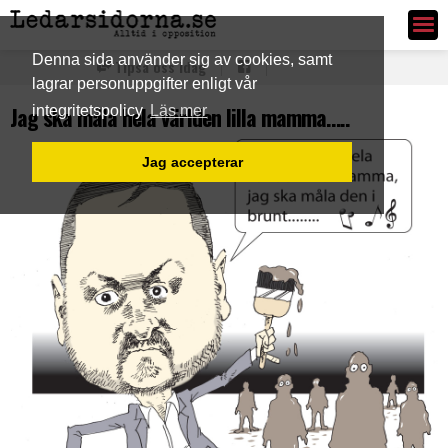
Ledarsidorna.se
Denna sida använder sig av cookies, samt
Tipsa oss idag
lagrar personuppgifter enligt vår
Jag ska måla hela världen lilla mamma…..
integritetspolicy
Läs mer
Jag accepterar