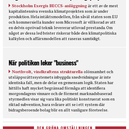
Stockholm Exergis BECCS-anläggning
är ett av de mest
kapitalintensiva svenska klimatprojekten som är under
produktion. Hela intäktsmodellen, från såväl staten som EU
och kommersiella kunder som Microsoft är villkorad av att
en delvis oprövad teknik levererar utlovad prestanda. Om
något av dessa led brister riskerar både den klimatpolitiska
kalkylen och affärsmodellen att raseras samtidigt.
När politiken leker "business"
Northvolt, vindkraftens strukturella
olönsamhet och
utsläppsrättssystemets inbyggda snedvridningar är inte
identiska fall, men de delar en gemensam logik. Staten har
hittills haft mycket begränsad förmåga att identifiera
morgondagens vinnare och de förment marknadsbaserad
styrmedlen visar sig vara lika politiskt konstruerat som en
riktad subvention, bara svårare att se i ett system där
bidragsberoende bolag blir en allt vanligare företeelse.
DEN GRÖNA OMSTÄLLNINGEN