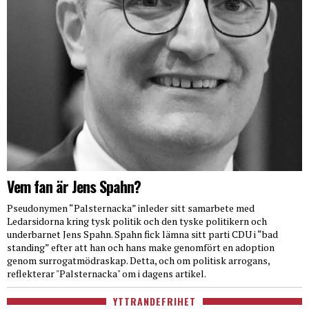
Vem fan är Jens Spahn?
Pseudonymen “Palsternacka” inleder sitt samarbete med
Ledarsidorna kring tysk politik och den tyske politikern och
underbarnet Jens Spahn. Spahn fick lämna sitt parti CDU i “bad
standing” efter att han och hans make genomfört en adoption
genom surrogatmödraskap. Detta, och om politisk arrogans,
reflekterar "Palsternacka" om i dagens artikel.
YTTRANDEFRIHET