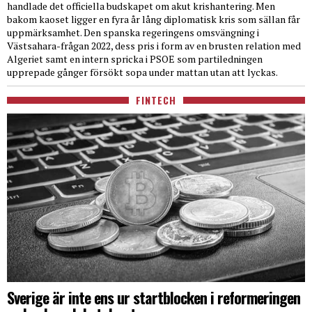
handlade det officiella budskapet om akut krishantering. Men
bakom kaoset ligger en fyra år lång diplomatisk kris som sällan får
uppmärksamhet. Den spanska regeringens omsvängning i
Västsahara-frågan 2022, dess pris i form av en brusten relation med
Algeriet samt en intern spricka i PSOE som partiledningen
upprepade gånger försökt sopa under mattan utan att lyckas.
FINTECH
Sverige är inte ens ur startblocken i reformeringen