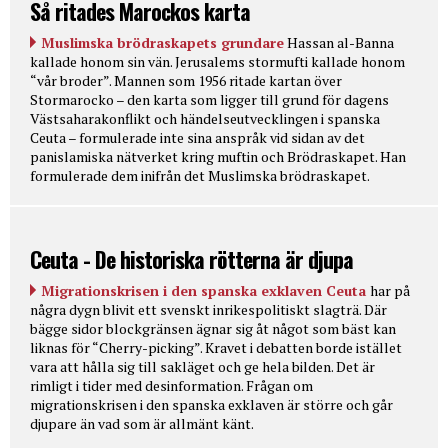
Så ritades Marockos karta
Muslimska brödraskapets grundare
Hassan al-Banna
kallade honom sin vän. Jerusalems stormufti kallade honom
“vår broder”. Mannen som 1956 ritade kartan över
Stormarocko – den karta som ligger till grund för dagens
Västsaharakonflikt och händelseutvecklingen i spanska
Ceuta – formulerade inte sina anspråk vid sidan av det
panislamiska nätverket kring muftin och Brödraskapet. Han
formulerade dem inifrån det Muslimska brödraskapet.
Ceuta - De historiska rötterna är djupa
Migrationskrisen i den spanska exklaven Ceuta
har på
några dygn blivit ett svenskt inrikespolitiskt slagträ. Där
bägge sidor blockgränsen ägnar sig åt något som bäst kan
liknas för “Cherry-picking”. Kravet i debatten borde istället
vara att hålla sig till sakläget och ge hela bilden. Det är
rimligt i tider med desinformation. Frågan om
migrationskrisen i den spanska exklaven är större och går
djupare än vad som är allmänt känt.