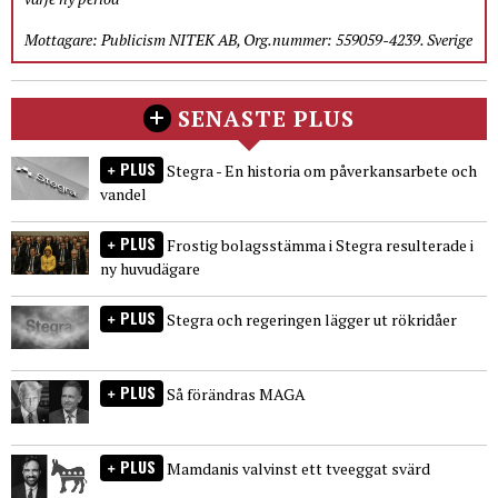
Mottagare: Publicism NITEK AB, Org.nummer: 559059-4239. Sverige
SENASTE PLUS
PLUS
Stegra - En historia om påverkansarbete och
vandel
PLUS
Frostig bolagsstämma i Stegra resulterade i
ny huvudägare
PLUS
Stegra och regeringen lägger ut rökridåer
PLUS
Så förändras MAGA
PLUS
Mamdanis valvinst ett tveeggat svärd