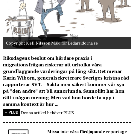
Copyright Kjell Nilsson Mäki för Ledarsidorna.se
Riksdagens beslut om hårdare praxis i
migrationsfrågan riskerar att urholka våra
grundläggande värderingar på lång sikt. Det menar
Karin Wiborn, generalsekreterare Sveriges kristna råd
rapporterar SVT. – Sakta men säkert kommer vår syn
på ”den andre” att bli annorlunda. Sannolikt har hon
rätt i någon mening. Men vad hon borde ta upp i
samma kontext är hur ...
PLUS
Denna artikel behöver PLUS
Missa inte våra fördjupande reportage