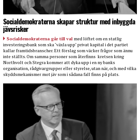
Socialdemokraterna skapar struktur med inbyggda
jävsrisker
Socialdemokraterna går till val
med löftet om en statlig
investeringsbank som ska "växla upp" privat kapital i det partiet
kallar framtidsbranscher. Ett förslag som väcker frågor som ännu
inte ställts. Om samma personer som återfinns
kretsen kring
Northvolt och Stegra kommer att dyka upp i en ny banks
organisation, rådgivargrupper eller styrelse, utan när, och med vilka
skyddsmekanismer mot jäv som i sådana fall finns på plats.