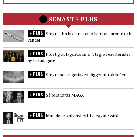
SENASTE PLUS
PLUS
Stegra - En historia om påverkansarbete och
vandel
PLUS
Frostig bolagsstämma i Stegra resulterade i
ny huvudägare
PLUS
Stegra och regeringen lägger ut rökridåer
PLUS
Så förändras MAGA
PLUS
Mamdanis valvinst ett tveeggat svärd