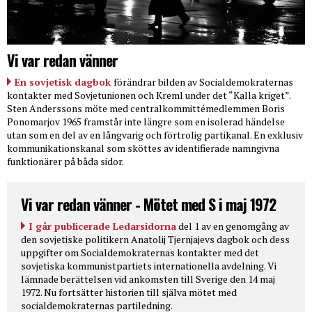
Vi var redan vänner
En sovjetisk dagbok
förändrar bilden av Socialdemokraternas
kontakter med Sovjetunionen och Kreml under det “Kalla kriget”.
Sten Anderssons möte med centralkommittémedlemmen Boris
Ponomarjov 1965 framstår inte längre som en isolerad händelse
utan som en del av en långvarig och förtrolig partikanal. En exklusiv
kommunikationskanal som sköttes av identifierade namngivna
funktionärer på båda sidor.
Vi var redan vänner - Mötet med S i maj 1972
I går publicerade Ledarsidorna
del 1 av en genomgång av
den sovjetiske politikern Anatolij Tjernjajevs dagbok och dess
uppgifter om Socialdemokraternas kontakter med det
sovjetiska kommunistpartiets internationella avdelning. Vi
lämnade berättelsen vid ankomsten till Sverige den 14 maj
1972. Nu fortsätter historien till själva mötet med
socialdemokraternas partiledning.