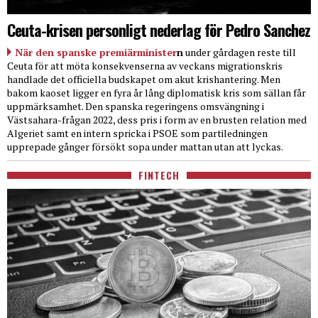
Ceuta-krisen personligt nederlag för Pedro Sanchez
När den spanske premiärminister
n
under gårdagen reste till
Ceuta för att möta konsekvenserna av veckans migrationskris
handlade det officiella budskapet om akut krishantering. Men
bakom kaoset ligger en fyra år lång diplomatisk kris som sällan får
uppmärksamhet. Den spanska regeringens omsvängning i
Västsahara-frågan 2022, dess pris i form av en brusten relation med
Algeriet samt en intern spricka i PSOE som partiledningen
upprepade gånger försökt sopa under mattan utan att lyckas.
FINTECH