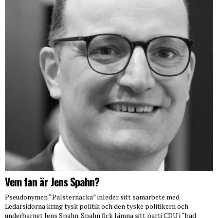
Vem fan är Jens Spahn?
Pseudonymen “Palsternacka” inleder sitt samarbete med
Ledarsidorna kring tysk politik och den tyske politikern och
underbarnet Jens Spahn. Spahn fick lämna sitt parti CDU i “bad