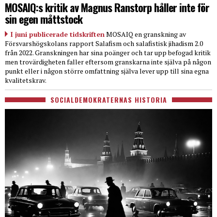
MOSAIQ:s kritik av Magnus Ranstorp håller inte för
sin egen måttstock
I juni publicerade tidskriften
MOSAIQ en granskning av
Försvarshögskolans rapport Salafism och salafistisk jihadism 2.0
från 2022. Granskningen har sina poänger och tar upp befogad kritik
men trovärdigheten faller eftersom granskarna inte själva på någon
punkt eller i någon större omfattning själva lever upp till sina egna
kvalitetskrav.
SOCIALDEMOKRATERNAS HISTORIA