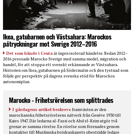
Ikea, gatubarnen och Västsahara: Marockos
påtryckningar mot Sverige 2012–2016
Det som hände i Ceuta
är ingen isolerad händelse. Redan 2012–
2016 pressade Marocko Sverige med samma medel, migration och
handel, för att stoppa ett svenskt erkännande av Västsahara.
Historien om Ikea, gatubarnen på Södermalm och den tystnad som
följde ger perspektiv på dagens svenska stöd för Marockos
autonomiplan.
Marocko - Frihetsrörelsen som splittrades
I gårdagens artikel beskrevs
framväxten av den
marockanska frihetsrörelsens nätverk från Genève 1930 till
Kairo 1947. Där ledarna al-Fassi och Abd el-Krim utgör två
grenar av samma rörelse. En rörelse som förenades genom
kontakter till Muslimska brödraskapets obestridde ledare