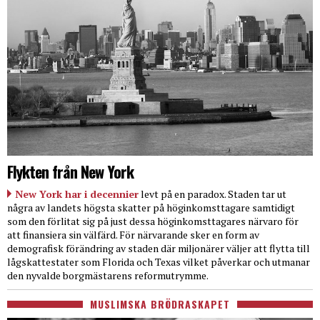
Flykten från New York
New York har i decennier
levt på en paradox. Staden tar ut
några av landets högsta skatter på höginkomsttagare samtidigt
som den förlitat sig på just dessa höginkomsttagares närvaro för
att finansiera sin välfärd. För närvarande sker en form av
demografisk förändring av staden där miljonärer väljer att flytta till
lågskattestater som Florida och Texas vilket påverkar och utmanar
den nyvalde borgmästarens reformutrymme.
MUSLIMSKA BRÖDRASKAPET