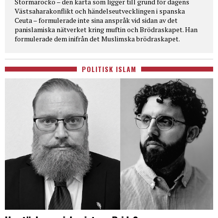
Stormarocko – den karta som ligger till grund för dagens
Västsaharakonflikt och händelseutvecklingen i spanska
Ceuta – formulerade inte sina anspråk vid sidan av det
panislamiska nätverket kring muftin och Brödraskapet. Han
formulerade dem inifrån det Muslimska brödraskapet.
POLITISK ISLAM