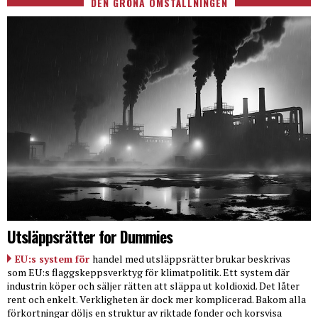
DEN GRÖNA OMSTÄLLNINGEN
Utsläppsrätter for Dummies
EU:s system för
handel med utsläppsrätter brukar beskrivas
som EU:s flaggskeppsverktyg för klimatpolitik. Ett system där
industrin köper och säljer rätten att släppa ut koldioxid. Det låter
rent och enkelt. Verkligheten är dock mer komplicerad. Bakom alla
förkortningar döljs en struktur av riktade fonder och korsvisa