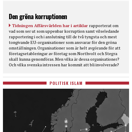
Den gröna korruptionen
Tidningen Affärsvärlden har i artiklar
rapporterat om
vad som ser ut som uppenbar korruption samt vilseledande
rapportering i och i anslutning till de två tyngsta och mest
tongivande EU-organisationer som ansvarar för den gröna
omställningen. Organisationer som är helt avgörande för att
företagsetableringar av företag som Northvolt och Stegra
skall kunna genomföras. Men vilka är dessa organisationer?
Och vilka svenska intressen har kommit att bli involverade?
POLITISK ISLAM