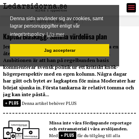
Ledarsidorna.se
Denna sida använder sig av cookies, samt
Tipsa oss idag
lagrar personuppgifter enligt vår
Kapten Blåskägg: Samma värdelösa plan
integritetspolicy
Läs mer
Jens Kittel, AKA Kapten Blåskägg, är numera en
Jag accepterar
återkommande krönikör på Ledarsidorna.se.
Ambitionen är att han på regelbunden basis
kommenterar svensk politik ur ett kritiskt knök-
högerperspektiv med en egen kolumn. Några dagar
har gått och bytet av lagkapten för mina Moderater har
börjat sjunka in. Första tankarna är relativt tomma och
jag kan inte påstå...
PLUS
Denna artikel behöver PLUS
Missa inte våra fördjupande reportage
och extramaterial i våra avslöjanden.
PLUS
Med
får du tillgång till alla