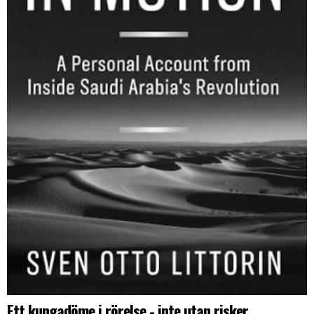
Ett kungadöme i rörelse - inte utan risker