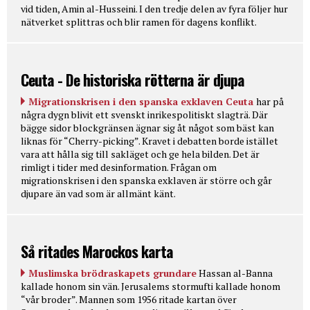
vid tiden, Amin al-Husseini. I den tredje delen av fyra följer hur
nätverket splittras och blir ramen för dagens konflikt.
Ceuta - De historiska rötterna är djupa
Migrationskrisen i den spanska exklaven Ceuta
har på
några dygn blivit ett svenskt inrikespolitiskt slagträ. Där
bägge sidor blockgränsen ägnar sig åt något som bäst kan
liknas för “Cherry-picking”. Kravet i debatten borde istället
vara att hålla sig till sakläget och ge hela bilden. Det är
rimligt i tider med desinformation. Frågan om
migrationskrisen i den spanska exklaven är större och går
djupare än vad som är allmänt känt.
Så ritades Marockos karta
Muslimska brödraskapets grundare
Hassan al-Banna
kallade honom sin vän. Jerusalems stormufti kallade honom
“vår broder”. Mannen som 1956 ritade kartan över