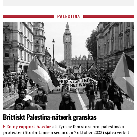
PALESTINA
Brittiskt Palestina-nätverk granskas
En ny rapport hävdar
att fyra av fem stora pro-palestinska
protester i Storbritannien sedan den 7 oktober 2023 i själva verket