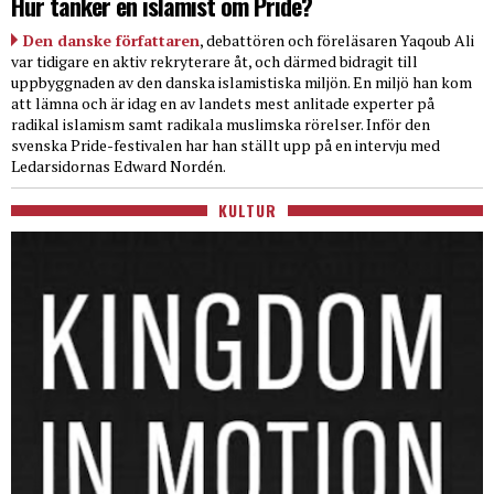
Hur tänker en islamist om Pride?
Den danske författaren
, debattören och föreläsaren Yaqoub Ali
var tidigare en aktiv rekryterare åt, och därmed bidragit till
uppbyggnaden av den danska islamistiska miljön. En miljö han kom
att lämna och är idag en av landets mest anlitade experter på
radikal islamism samt radikala muslimska rörelser. Inför den
svenska Pride-festivalen har han ställt upp på en intervju med
Ledarsidornas Edward Nordén.
KULTUR