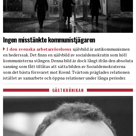
Ingen misstänkte kommunistjägaren
I den svenska arbetarrörelsens
självbild är antikommunismen
en hederssak. Det finns en självbild av socialdemokratin som höll
kommunisterna stången. Denna bild är dock långt ifrån den absoluta
sanning som fått tillåtas att sätta bilden av Socialdemokraterna
som det bästa försvaret mot Kreml. Tvärtom präglades relationen
istället av samarbete och öppna relationer under långa perioder.
GÄSTKRÖNIKAN