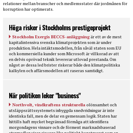
relationer mellan branscher och medlemsstater där jordmånen för
korruption har optimerats.
Höga risker i Stockholms prestigeprojekt
Stockholm Exergis BECCS-anläggning
är ett av de mest
kapitalintensiva svenska klimatprojekten som är under
produktion. Hela intäktsmodellen, från såväl staten som EU
och kommersiella kunder som Microsoft är villkorad av att
en delvis oprövad teknik levererar utlovad prestanda. Om
något av dessa led brister riskerar både den klimatpolitiska
kalkylen och affärsmodellen att raseras samtidigt.
När politiken leker "business"
Northvolt, vindkraftens strukturella
olönsamhet och
utsläppsrättssystemets inbyggda snedvridningar är inte
identiska fall, men de delar en gemensam logik. Staten har
hittills haft mycket begränsad förmåga att identifiera
morgondagens vinnare och de förment marknadsbaserad
styrmedlen visar sig vara lika politiskt konstruerat som en