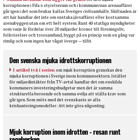
korruptionen i Fifa:s styrelserum och i kommunernas arenaaffärer
går igen i det som brukar kallas Sveriges civilsamhälle. Skillnaden är
att här handlar det inte om enstaka jävsaffärer eller kostsamma
arenabyggen utan om ett helt system. Runt 40 statliga myndigheter
som varje år fördelar över 20 miljarder kronor till föreningsliv,
folkrörelser och trossamfund, byggt på en princip som en gång var
rimlig och som ingen har vågat överge — tillit.
Den svenska mjuka idrottskorruptionen
I artikel två i serien
om mjuk korruption granskas den
mjuka korruptionen i Sverige inom kommunsektorn. Istället
för miljardintäkter från TV-avtal handlar det om enskilda
kommuners investeringsbudgetar men det är samma
strukturella beroende och samma ovilja att ställa krav som
går igen. Som möts med det svenskaste av alla
krishanteringsmodeller: Att inte göra någonting.
Mjuk korruption inom idrotten - resan runt
regelverken