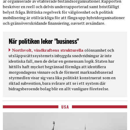
är organiserade av etablerade biståndsorganisationer. Rapporten
beskriver en reell och delvis underrapporterad samt bristfälligt
belyst fråga. Brittiska regelverk för välgörenhet och politisk
mobilisering är otillräckliga för att fånga upp hybridorganisationer
och gränsöverskridande finansiering, oavsett avsändare.
När politiken leker "business"
Northvolt, vindkraftens strukturella
olönsamhet och
utsläppsrättssystemets inbyggda snedvridningar är inte
identiska fall, men de delar en gemensam logik. Staten har
hittills haft mycket begränsad förmåga att identifiera
morgondagens vinnare och de förment marknadsbaserad
styrmedlen visar sig vara lika politiskt konstruerat som en
riktad subvention, bara svårare att se i ett system där
bidragsberoende bolag blir en allt vanligare företeelse.
USA