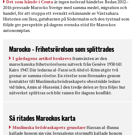
Det som hände i Ceuta
är ingen isolerad händelse. Redan 2012–
2016 pressade Marocko Sverige med samma medel, migration och
handel, för att stoppa ett svenskt erkännande av Västsahara.
Historien om Ikea, gatubarnen på Södermalm och den tystnad som
följde ger perspektiv på dagens svenska stöd för Marockos
autonomiplan.
Marocko - Frihetsrörelsen som splittrades
I gårdagens artikel beskrevs
framväxten av den
marockanska frihetsrörelsens nätverk från Genève 1930 till
Kairo 1947. Där ledarna al-Fassi och Abd el-Krim utgör två
grenar av samma rörelse. En rörelse som förenades genom
kontakter till Muslimska brödraskapets obestridde ledare
vid tiden, Amin al-Husseini. I den tredje delen av fyra följer hur
nätverket splittras och blir ramen för dagens konflikt.
Så ritades Marockos karta
Muslimska brödraskapets grundare
Hassan al-Banna
kallade honom sin vän. Jerusalems stormufti kallade honom