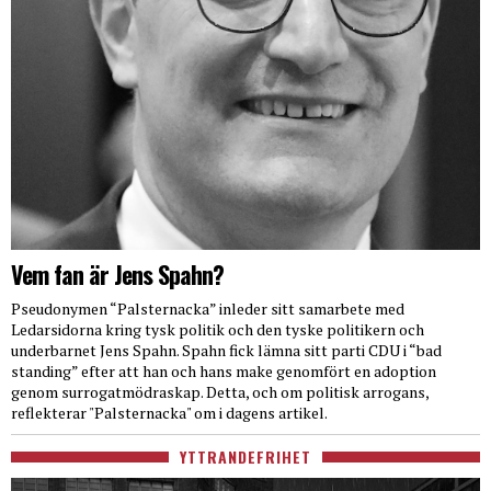
Vem fan är Jens Spahn?
Pseudonymen “Palsternacka” inleder sitt samarbete med
Ledarsidorna kring tysk politik och den tyske politikern och
underbarnet Jens Spahn. Spahn fick lämna sitt parti CDU i “bad
standing” efter att han och hans make genomfört en adoption
genom surrogatmödraskap. Detta, och om politisk arrogans,
reflekterar "Palsternacka" om i dagens artikel.
YTTRANDEFRIHET