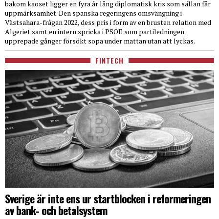
bakom kaoset ligger en fyra år lång diplomatisk kris som sällan får
uppmärksamhet. Den spanska regeringens omsvängning i
Västsahara-frågan 2022, dess pris i form av en brusten relation med
Algeriet samt en intern spricka i PSOE som partiledningen
upprepade gånger försökt sopa under mattan utan att lyckas.
FINTECH
Sverige är inte ens ur startblocken i reformeringen
av bank- och betalsystem