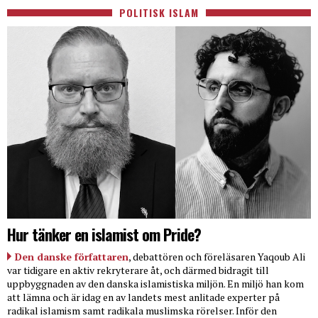
POLITISK ISLAM
Hur tänker en islamist om Pride?
Den danske författaren
, debattören och föreläsaren Yaqoub Ali
var tidigare en aktiv rekryterare åt, och därmed bidragit till
uppbyggnaden av den danska islamistiska miljön. En miljö han kom
att lämna och är idag en av landets mest anlitade experter på
radikal islamism samt radikala muslimska rörelser. Inför den