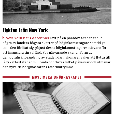
Flykten från New York
New York har i decennier
levt på en paradox. Staden tar ut
några av landets högsta skatter på höginkomsttagare samtidigt
som den förlitat sig på just dessa höginkomsttagares närvaro för
att finansiera sin välfärd. För närvarande sker en form av
demografisk förändring av staden där miljonärer väljer att flytta till
lågskattestater som Florida och Texas vilket påverkar och utmanar
den nyvalde borgmästarens reformutrymme.
MUSLIMSKA BRÖDRASKAPET