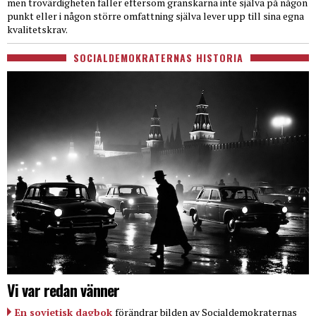
men trovärdigheten faller eftersom granskarna inte själva på någon
punkt eller i någon större omfattning själva lever upp till sina egna
kvalitetskrav.
SOCIALDEMOKRATERNAS HISTORIA
Vi var redan vänner
En sovjetisk dagbok
förändrar bilden av Socialdemokraternas