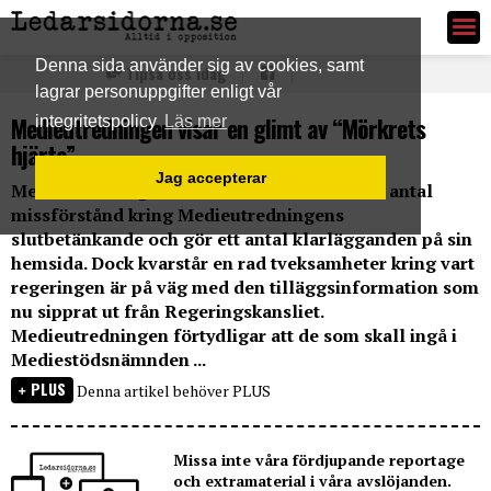
Ledarsidorna.se
Denna sida använder sig av cookies, samt
Tipsa oss idag
lagrar personuppgifter enligt vår
Medieutredningen visar en glimt av “Mörkrets
integritetspolicy
Läs mer
hjärta”
Jag accepterar
Medieutredningen menar att det florerar ett antal
missförstånd kring Medieutredningens
slutbetänkande och gör ett antal klarlägganden på sin
hemsida. Dock kvarstår en rad tveksamheter kring vart
regeringen är på väg med den tilläggsinformation som
nu sipprat ut från Regeringskansliet.
Medieutredningen förtydligar att de som skall ingå i
Mediestödsnämnden ...
PLUS
Denna artikel behöver PLUS
Missa inte våra fördjupande reportage
och extramaterial i våra avslöjanden.