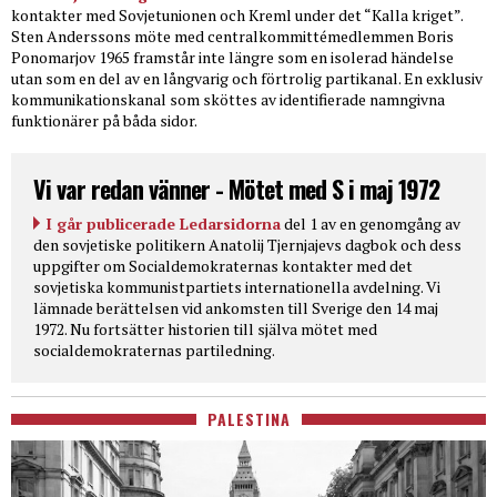
kontakter med Sovjetunionen och Kreml under det “Kalla kriget”.
Sten Anderssons möte med centralkommittémedlemmen Boris
Ponomarjov 1965 framstår inte längre som en isolerad händelse
utan som en del av en långvarig och förtrolig partikanal. En exklusiv
kommunikationskanal som sköttes av identifierade namngivna
funktionärer på båda sidor.
Vi var redan vänner - Mötet med S i maj 1972
I går publicerade Ledarsidorna
del 1 av en genomgång av
den sovjetiske politikern Anatolij Tjernjajevs dagbok och dess
uppgifter om Socialdemokraternas kontakter med det
sovjetiska kommunistpartiets internationella avdelning. Vi
lämnade berättelsen vid ankomsten till Sverige den 14 maj
1972. Nu fortsätter historien till själva mötet med
socialdemokraternas partiledning.
PALESTINA