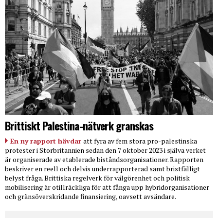
Brittiskt Palestina-nätverk granskas
En ny rapport hävdar
att fyra av fem stora pro-palestinska
protester i Storbritannien sedan den 7 oktober 2023 i själva verket
är organiserade av etablerade biståndsorganisationer. Rapporten
beskriver en reell och delvis underrapporterad samt bristfälligt
belyst fråga. Brittiska regelverk för välgörenhet och politisk
mobilisering är otillräckliga för att fånga upp hybridorganisationer
och gränsöverskridande finansiering, oavsett avsändare.