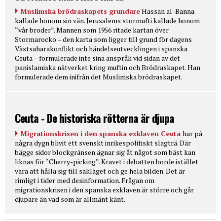
Muslimska brödraskapets grundare
Hassan al-Banna
kallade honom sin vän. Jerusalems stormufti kallade honom
“vår broder”. Mannen som 1956 ritade kartan över
Stormarocko – den karta som ligger till grund för dagens
Västsaharakonflikt och händelseutvecklingen i spanska
Ceuta – formulerade inte sina anspråk vid sidan av det
panislamiska nätverket kring muftin och Brödraskapet. Han
formulerade dem inifrån det Muslimska brödraskapet.
Ceuta - De historiska rötterna är djupa
Migrationskrisen i den spanska exklaven Ceuta
har på
några dygn blivit ett svenskt inrikespolitiskt slagträ. Där
bägge sidor blockgränsen ägnar sig åt något som bäst kan
liknas för “Cherry-picking”. Kravet i debatten borde istället
vara att hålla sig till sakläget och ge hela bilden. Det är
rimligt i tider med desinformation. Frågan om
migrationskrisen i den spanska exklaven är större och går
djupare än vad som är allmänt känt.