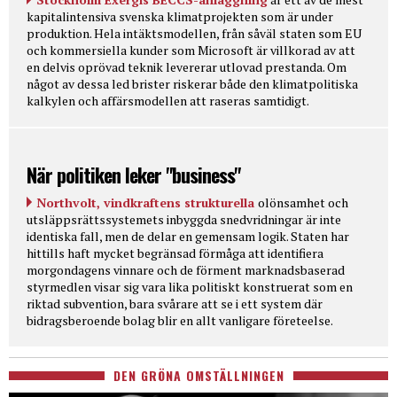
kapitalintensiva svenska klimatprojekten som är under
produktion. Hela intäktsmodellen, från såväl staten som EU
och kommersiella kunder som Microsoft är villkorad av att
en delvis oprövad teknik levererar utlovad prestanda. Om
något av dessa led brister riskerar både den klimatpolitiska
kalkylen och affärsmodellen att raseras samtidigt.
När politiken leker "business"
Northvolt, vindkraftens strukturella
olönsamhet och
utsläppsrättssystemets inbyggda snedvridningar är inte
identiska fall, men de delar en gemensam logik. Staten har
hittills haft mycket begränsad förmåga att identifiera
morgondagens vinnare och de förment marknadsbaserad
styrmedlen visar sig vara lika politiskt konstruerat som en
riktad subvention, bara svårare att se i ett system där
bidragsberoende bolag blir en allt vanligare företeelse.
DEN GRÖNA OMSTÄLLNINGEN