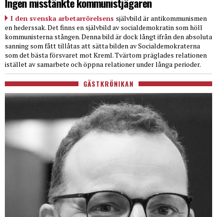
Ingen misstänkte kommunistjägaren
I den svenska arbetarrörelsens
självbild är antikommunismen
en hederssak. Det finns en självbild av socialdemokratin som höll
kommunisterna stången. Denna bild är dock långt ifrån den absoluta
sanning som fått tillåtas att sätta bilden av Socialdemokraterna
som det bästa försvaret mot Kreml. Tvärtom präglades relationen
istället av samarbete och öppna relationer under långa perioder.
GÄSTKRÖNIKAN