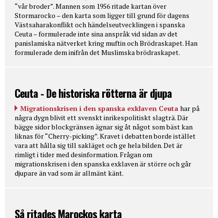
“vår broder”. Mannen som 1956 ritade kartan över
Stormarocko – den karta som ligger till grund för dagens
Västsaharakonflikt och händelseutvecklingen i spanska
Ceuta – formulerade inte sina anspråk vid sidan av det
panislamiska nätverket kring muftin och Brödraskapet. Han
formulerade dem inifrån det Muslimska brödraskapet.
Ceuta - De historiska rötterna är djupa
Migrationskrisen i den spanska exklaven Ceuta
har på
några dygn blivit ett svenskt inrikespolitiskt slagträ. Där
bägge sidor blockgränsen ägnar sig åt något som bäst kan
liknas för “Cherry-picking”. Kravet i debatten borde istället
vara att hålla sig till sakläget och ge hela bilden. Det är
rimligt i tider med desinformation. Frågan om
migrationskrisen i den spanska exklaven är större och går
djupare än vad som är allmänt känt.
Så ritades Marockos karta