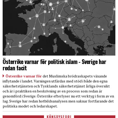
Österrike varnar för politisk islam - Sverige har
redan facit
Österrike varnar för
det Muslimska brödraskapets växande
inflytande i landet. Varningen utfärdas med stöd i både den egna
säkerhetstjänsten och Tysklands säkerhetstjänst årliga översikt
och är i praktiken en beskrivning av en process som redan är
genomförd i Sverige. Österrike efterlyser nu ett verktyg i form av en
lag. Sverige har redan hotbildsanalysen men saknar fortfarande det
politiska modet och ledarskapet.
KÖNSDYSFORI