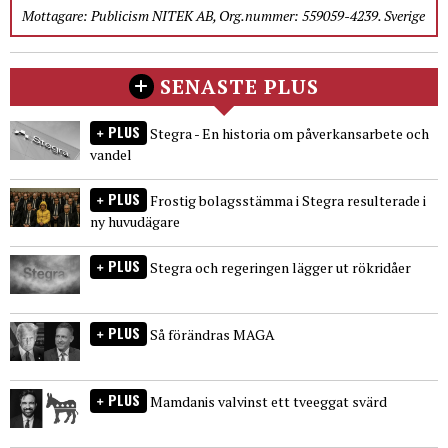
Mottagare: Publicism NITEK AB, Org.nummer: 559059-4239. Sverige
SENASTE PLUS
PLUS
Stegra - En historia om påverkansarbete och
vandel
PLUS
Frostig bolagsstämma i Stegra resulterade i
ny huvudägare
PLUS
Stegra och regeringen lägger ut rökridåer
PLUS
Så förändras MAGA
PLUS
Mamdanis valvinst ett tveeggat svärd