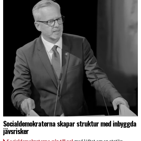
Socialdemokraterna skapar struktur med inbyggda
jävsrisker
Socialdemokraterna går till val
med löftet om en statlig