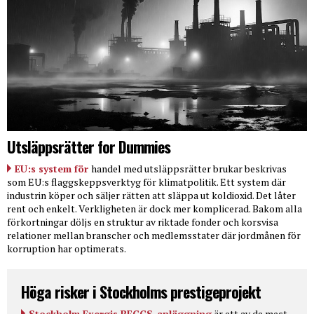
Utsläppsrätter for Dummies
EU:s system för
handel med utsläppsrätter brukar beskrivas
som EU:s flaggskeppsverktyg för klimatpolitik. Ett system där
industrin köper och säljer rätten att släppa ut koldioxid. Det låter
rent och enkelt. Verkligheten är dock mer komplicerad. Bakom alla
förkortningar döljs en struktur av riktade fonder och korsvisa
relationer mellan branscher och medlemsstater där jordmånen för
korruption har optimerats.
Höga risker i Stockholms prestigeprojekt
Stockholm Exergis BECCS-anläggning
är ett av de mest