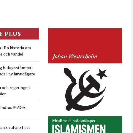
E PLUS
 - En historia om
e och vandel
ig bolagsstämma i
ade i ny huvudägare
a och regeringen
dåer
rändras MAGA
nis valvinst ett