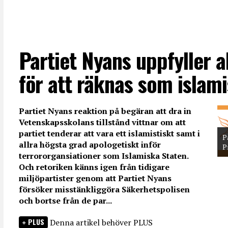
Partiet Nyans uppfyller all
för att räknas som islami
Partiet Nyans reaktion på begäran att dra in
Vetenskapsskolans tillstånd vittnar om att
partiet tenderar att vara ett islamistiskt samt i
P
allra högsta grad apologetiskt inför
P
terrororgansiationer som Islamiska Staten.
Och retoriken känns igen från tidigare
miljöpartister genom att Partiet Nyans
försöker misstänkliggöra Säkerhetspolisen
och bortse från de par...
PLUS
Denna artikel behöver PLUS