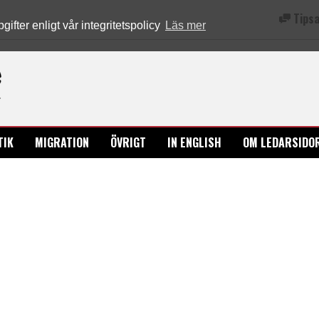
Tipsa
fter enligt vår integritetspolicy
Läs mer
Ledarsidorna.se
TIK
MIGRATION
ÖVRIGT
IN ENGLISH
OM LEDARSIDO