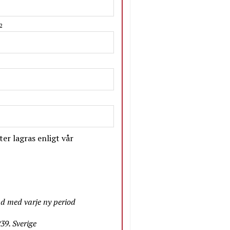
2
er lagras enligt vår
nd med varje ny period
9. Sverige