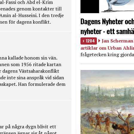
 al-Fassi och Abd el-Krim
renades genom kontakter till
Amin al-Husseini. I den tredje
Dagens Nyheter och
amen för dagens konflikt.
nyheter - ett samhä
1204
Jan Scherman 
artiklar om Urban Ahl
frågetecken kring gjorda
na kallade honom sin vän.
nnen som 1956 ritade kartan
r dagens Västsaharakonflikt
de inte sina anspråk vid sidan
raskapet. Han formulerade dem
ar på några dygn blivit ett
kgränsen ägnar sig åt något