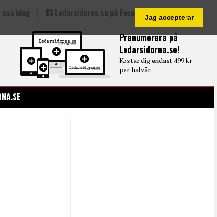
 oss idag
Ledarsidorna.se på Facebook
Jag accepterar
Prenumerera på
Ledarsidorna.se!
Kostar dig endast 499 kr
per halvår.
RNA.SE