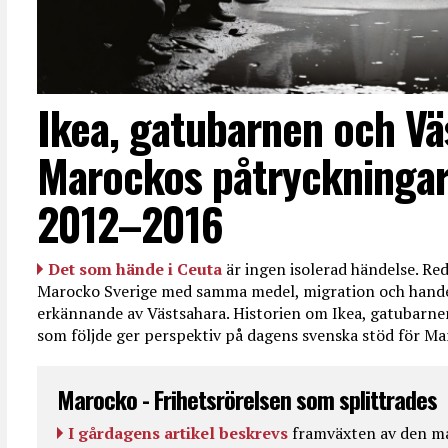
Ikea, gatubarnen och Vä
Marockos påtryckningar
2012–2016
Det som hände i Ceuta
är ingen isolerad händelse. R
Marocko Sverige med samma medel, migration och handel
erkännande av Västsahara. Historien om Ikea, gatubarn
som följde ger perspektiv på dagens svenska stöd för 
Marocko - Frihetsrörelsen som splittrades
I gårdagens artikel beskrevs
framväxten av den ma