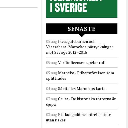
SENASTE
05 aug
Ikea, gatubarnen och
Västsahara: Marockos påtryckningar
mot Sverige 2012–2016
05 aug
Varför licensen spelar roll
05 aug
Marocko - Frihetsrörelsen som
splittrades
04 aug
Så ritades Marockos karta
03 aug
Ceuta - De historiska rötterna är
djupa
02 aug
Ett kungadöme i rörelse - inte
utan risker