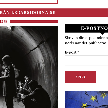
RÅN LEDARSIDORNA.SE
ISEN
E-POSTNO
Skriv in din e-postadress
notis när det publiceras 
E-post *