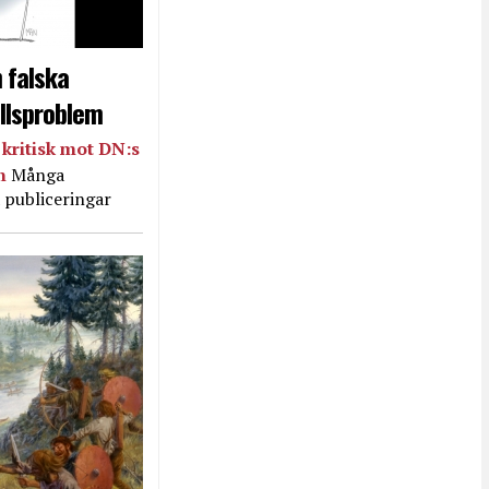
 falska
llsproblem
kritisk mot DN:s
in
Många
 publiceringar