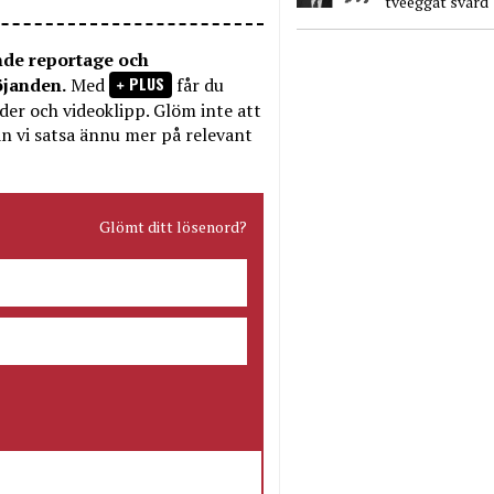
tveeggat svärd
nde reportage och
PLUS
öjanden.
Med
får du
bilder och videoklipp. Glöm inte att
n vi satsa ännu mer på relevant
Glömt ditt lösenord?