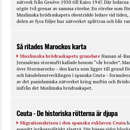
nätverk från Genève 1930 till Kairo 1947. Där ledarna
utgör två grenar av samma rörelse. En rörelse som fö
Muslimska brödraskapets obestridde ledare vid tiden, 
delen av fyra följer hur nätverket splittras och blir r
Så ritades Marockos karta
Muslimska brödraskapets grundare
Hassan al-Ban
Jerusalems stormufti kallade honom “vår broder”. Ma
över Stormarocko – den karta som ligger till grund fö
och händelseutvecklingen i spanska Ceuta – formulera
av det panislamiska nätverket kring muftin och Bröd
inifrån det Muslimska brödraskapet.
Ceuta - De historiska rötterna är djupa
Migrationskrisen i den spanska exklaven Ceuta
h
svenskt inrikespolitiskt slagträ. Där bägge sidor bloc