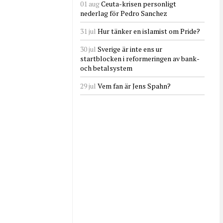
01 aug
Ceuta-krisen personligt
nederlag för Pedro Sanchez
31 jul
Hur tänker en islamist om Pride?
30 jul
Sverige är inte ens ur
startblocken i reformeringen av bank-
och betalsystem
29 jul
Vem fan är Jens Spahn?