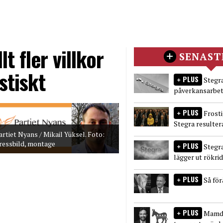
t fler villkor
SENAST
stiskt
PLUS
Stegra
påverkansarbet
PLUS
Frost
Stegra resulter
artiet Nyans / Mikail Yüksel. Foto:
ressbild, montage
PLUS
Stegr
lägger ut rökri
PLUS
Så fö
PLUS
Mamda